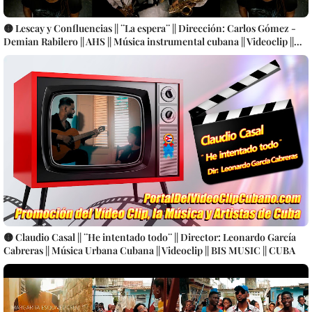
🟡 Lescay y Confluencias || ¨La espera¨ || Dirección: Carlos Gómez -
Demian Rabilero || AHS || Música instrumental cubana || Videoclip ||
CUBA
🟡 Claudio Casal || ¨He intentado todo¨ || Director: Leonardo García
Cabreras || Música Urbana Cubana || Videoclip || BIS MUSIC || CUBA