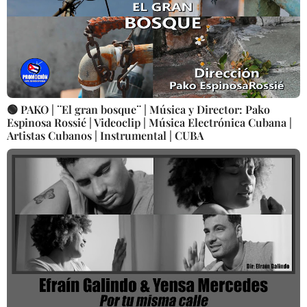
🟢 PAKO | ¨El gran bosque¨ | Música y Director: Pako
Espinosa Rossié | Videoclip | Música Electrónica Cubana |
Artistas Cubanos | Instrumental | CUBA