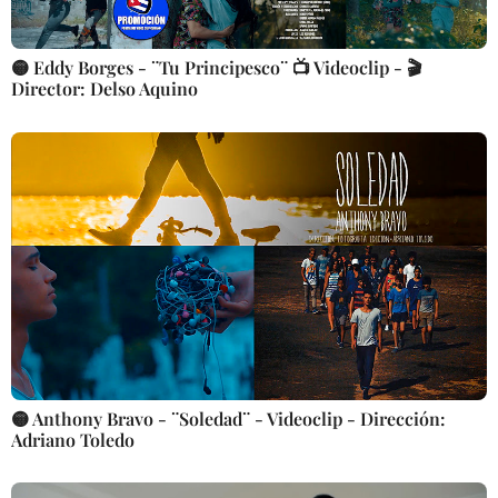
🟡 Eddy Borges - ¨Tu Principesco¨ 📺 Videoclip - 🎬
Director: Delso Aquino
🟡 Anthony Bravo - ¨Soledad¨ - Videoclip - Dirección:
Adriano Toledo