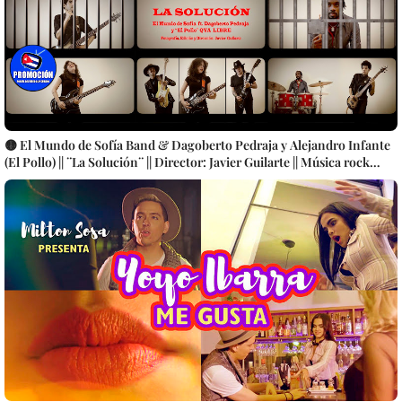
🟡 El Mundo de Sofía Band & Dagoberto Pedraja y Alejandro Infante
(El Pollo) || ¨La Solución¨ || Director: Javier Guilarte || Música rock
cubana || Videoclip || CUBA