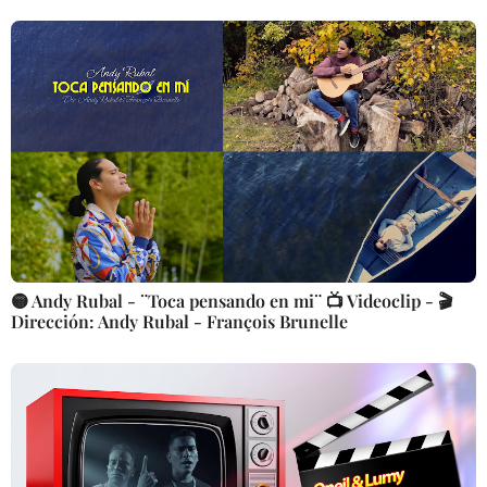
🟡 Andy Rubal - ¨Toca pensando en mi¨ 📺 Videoclip - 🎬
Dirección: Andy Rubal - François Brunelle