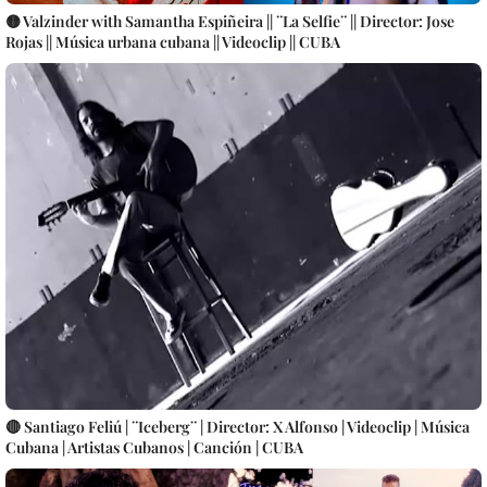
🟡 Valzinder with Samantha Espiñeira || ¨La Selfie¨ || Director: Jose
Rojas || Música urbana cubana || Videoclip || CUBA
🔴 Santiago Feliú | ¨Iceberg¨ | Director: X Alfonso | Videoclip | Música
Cubana | Artistas Cubanos | Canción | CUBA