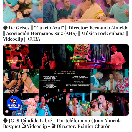
🟡 De Grises || ¨Cuarto Azul¨ || Director: Fernando Almeida
|| Asociación Hermanos Saiz (AHS) || Música rock cubana ||
Videoclip || CUBA
🟡 JG & Cándido Fabré - Por teléfono no (Juan Almeida
Bosque) 📺 Videoclip - 🎬 Director: Reinier Charón