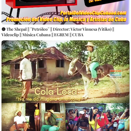
🟡 The Shepal || ¨Petróleo¨ || Director: Víctor Vinuesa (Vitiko) ||
Videoclip || Música Cubana || EGREM || CUBA