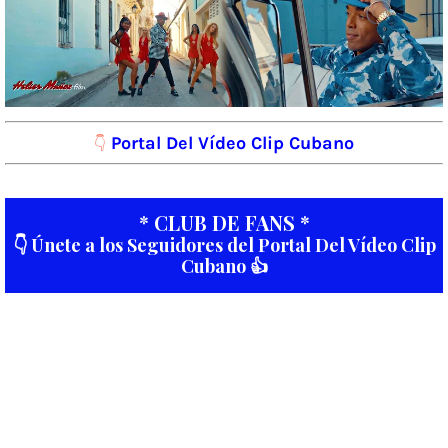
Portal Del Vídeo Clip Cubano
👇
* CLUB DE FANS *
👇 Únete a los Seguidores del Portal Del Vídeo Clip
Cubano 👍