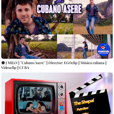
🟡 J MILO || ¨Cubano Asere¨ || Director: EGOclip || Música cubana ||
Videoclip || CUBA