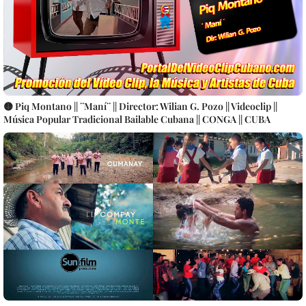
🟡 Piq Montano || ¨Maní¨ || Director: Wilian G. Pozo || Videoclip ||
Música Popular Tradicional Bailable Cubana || CONGA || CUBA