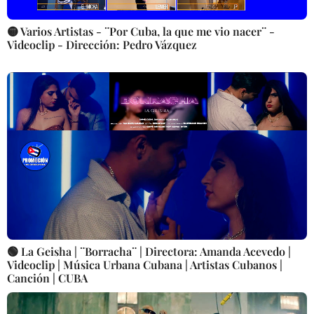
🟡 Varios Artistas - ¨Por Cuba, la que me vio nacer¨ -
Videoclip - Dirección: Pedro Vázquez
🟢 La Geisha | ¨Borracha¨ | Directora: Amanda Acevedo |
Videoclip | Música Urbana Cubana | Artistas Cubanos |
Canción | CUBA