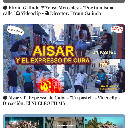
🟡 Efraín Galindo & Yensa Mercedes - ¨Por tu misma
calle¨ 📺 Videoclip - 🎬 Director: Efraín Galindo
🟡 Aisar y El Expresso de Cuba - ¨Un pastel¨ - Videoclip -
Dirección: El NÚCLEO FILMS