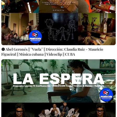
🟡 Abel Geronés || ¨Vuela¨ || Dirección: Claudia Ruiz - Mauricio
Figueiral || Música cubana || Videoclip || CUBA