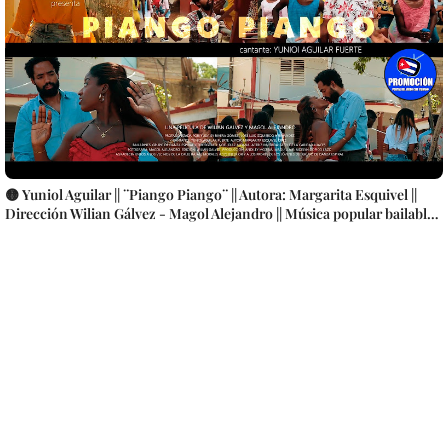
🟡 Yuniol Aguilar || ¨Piango Piango¨ || Autora: Margarita Esquivel ||
Dirección Wilian Gálvez - Magol Alejandro || Música popular bailable
cubana || Videoclip || CUBA