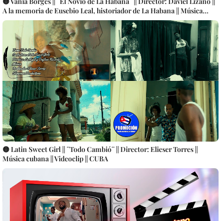
🟡 Vania Borges || ¨El Novio de La Habana¨ || Director: Daviel Lizano ||
A la memoria de Eusebio Leal, historiador de La Habana || Música
cubana || Videoclip || Bis Music || CUBA
🟡 Latin Sweet Girl || ¨Todo Cambió¨ || Director: Elieser Torres ||
Música cubana || Videoclip || CUBA