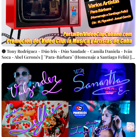
🟡 Tony Rodríguez - Dúo Iris - Dúo Saudade - Camila Daniela - Iván
Soca - Abel Geronés || ¨Para-Bárbara¨ (Homenaje a Santiago Feliú) ||
Dirección: Mauricio Figueiral - Josué García || Videoclip || Música
Cubana || Trova || CUBA