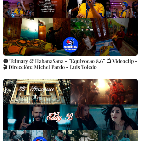
🟡 Telmary & HabanaSana - ¨Equivocao 8.6¨ 📺 Videoclip -
🎬 Dirección: Michel Pardo - Luis Toledo