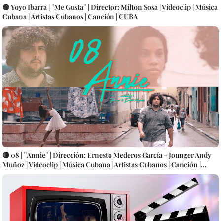
🟢 Yoyo Ibarra | ¨Me Gusta¨ | Director: Milton Sosa | Videoclip | Música
Cubana | Artistas Cubanos | Canción | CUBA
🔴 08 | ¨Annie¨ | Dirección: Ernesto Mederos García - Jounger Andy
Muñoz | Videoclip | Música Cubana | Artistas Cubanos | Canción |
CUBA