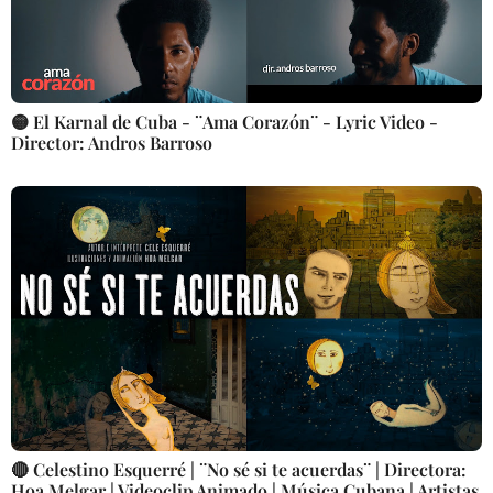
🟡 El Karnal de Cuba - ¨Ama Corazón¨ - Lyric Video -
Director: Andros Barroso
🔴 Celestino Esquerré | ¨No sé si te acuerdas¨ | Directora:
Hoa Melgar | Videoclip Animado | Música Cubana | Artistas