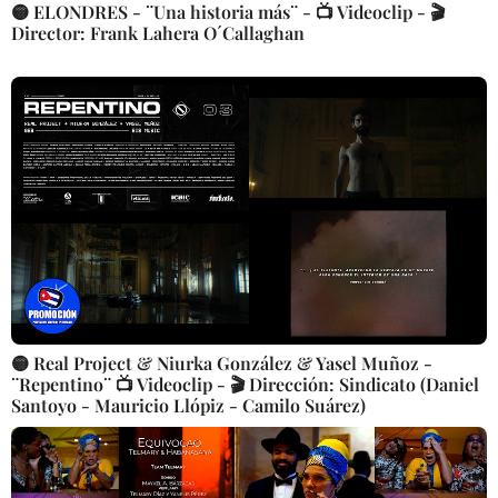
🟡 ELONDRES - ¨Una historia más¨ - 📺 Videoclip - 🎬
Director: Frank Lahera O´Callaghan
🟡 Real Project & Niurka González & Yasel Muñoz -
¨Repentino¨ 📺 Videoclip - 🎬 Dirección: Sindicato (Daniel
Santoyo - Mauricio Llópiz - Camilo Suárez)