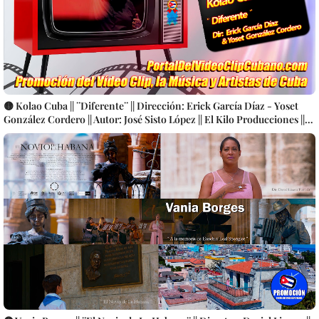
🟡 Kolao Cuba || ¨Diferente¨ || Dirección: Erick García Díaz - Yoset
González Cordero || Autor: José Sisto López || El Kilo Producciones ||
Videoclip || Música Cubana || Canción || CUBA