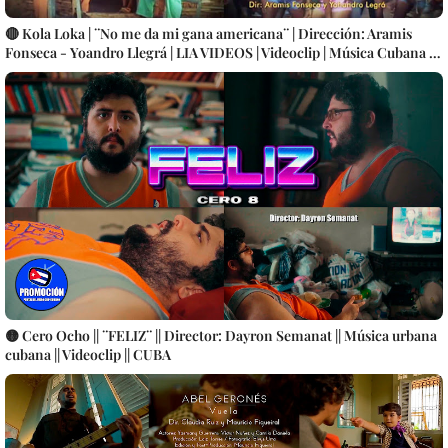
🔴 Kola Loka | ¨No me da mi gana americana¨ | Dirección: Aramis
Fonseca - Yoandro Llegrá | LIA VIDEOS | Videoclip | Música Cubana |
Artistas Cubanos | Canción | CUBA
🟡 Cero Ocho || ¨FELIZ¨ || Director: Dayron Semanat || Música urbana
cubana || Videoclip || CUBA