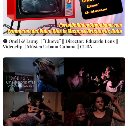
🟡 Oneil & Lumy || ¨Llueve¨ || Director: Eduardo Lens ||
Videoclip || Música Urbana Cubana || CUBA