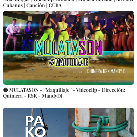
Cubanos | Canción | CUBA
🟡 MULATASON - ¨Maquillaje¨ - Videoclip - Dirección:
Quimera - RSK - MandyDJ