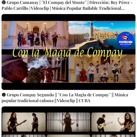
🔴 Grupo Cumanay | ¨El Compay del Monte¨ | Dirección: Rey Pérez -
Pablo Carrillo | Videoclip | Música Popular Bailable Tradicional
Cubana | Son Montuno | Punto Guajiro | Artistas Cubanos | Canción |
CUBA
🟡 Grupo Compay Segundo || ¨Con La Magia de Compay¨ || Música
popular tradicional cubana || Videoclip || CUBA