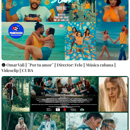
🟡 Omar Vali || ¨Por tu amor¨ || Director: Felo || Música cubana ||
Videoclip || CUBA