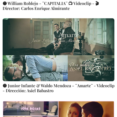
🟡 William Roblejo - ¨CAPITALIA¨ 📺 Videoclip - 🎬
Director: Carlos Enrique Almirante
🟡 Junior Infante & Waldo Mendoza - ¨Amarte¨ - Videoclip
- Dirección: Asiel Babastro