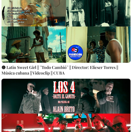
cubana || Videoclip || CUBA
🟡 Latin Sweet Girl || ¨Todo Cambió¨ || Director: Elieser Torres ||
Música cubana || Videoclip || CUBA