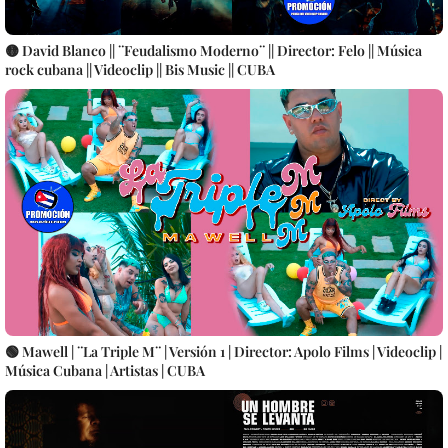
🟡 David Blanco || ¨Feudalismo Moderno¨ || Director: Felo || Música
rock cubana || Videoclip || Bis Music || CUBA
🟢 Mawell | ¨La Triple M¨ | Versión 1 | Director: Apolo Films | Videoclip |
Música Cubana | Artistas | CUBA