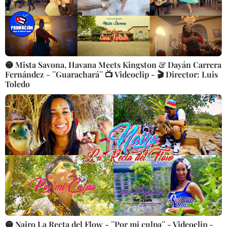
🟡 Mista Savona, Havana Meets Kingston & Dayán Carrera
Fernández - ¨Guarachará¨ 📺 Videoclip - 🎬 Director: Luis
Toledo
🟡 Nairo La Recta del Flow - ¨Por mi culpa¨ - Videoclip -