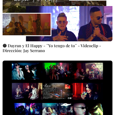
🟡 Dayran y El Happy - ¨Yo tengo de to¨ - Videoclip -
Dirección: Jay Serrano