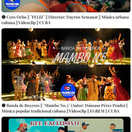
🟡 Cero Ocho || ¨FELIZ¨ || Director: Dayron Semanat || Música urbana
cubana || Videoclip || CUBA
🟡 Banda de Boyeros || ¨Mambo No.5¨ (Autor: Dámaso Pérez Prado) ||
Música popular tradicional cubana || Videoclip || EGREM || CUBA