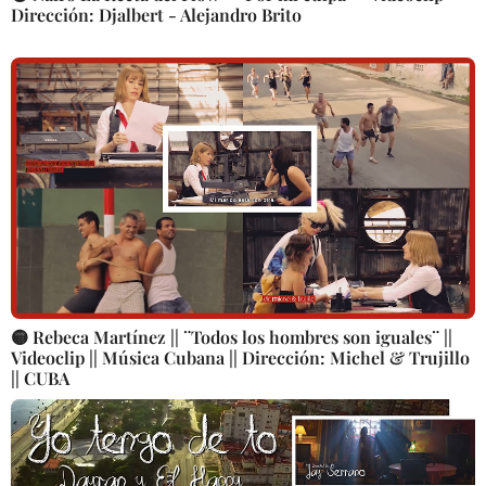
Dirección: Djalbert - Alejandro Brito
🟡 Rebeca Martínez || ¨Todos los hombres son iguales¨ ||
Videoclip || Música Cubana || Dirección: Michel & Trujillo
|| CUBA