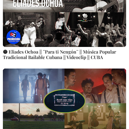
🟡 Eliades Ochoa || ¨Para ti Nengón¨ || Música Popular
Tradicional Bailable Cubana || Videoclip || CUBA