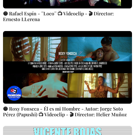
🟡 Rafael Espín - ¨Loco¨ 📺 Videoclip - 🎬 Director:
Ernesto LLerena
🟡 Roxy Fonseca - Él es mi Hombre - Autor: Jorge Soto
Pérez (Papushi) 📺 Videoclip - 🎬 Director: Helier Muñoz