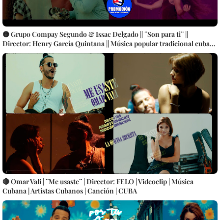
🟡 Grupo Compay Segundo & Issac Delgado || ¨Son para ti¨ ||
Director: Henry García Quintana || Música popular tradicional cubana
|| Videoclip || CUBA
🔴 Omar Vali | ¨Me usaste¨ | Director: FELO | Videoclip | Música
Cubana | Artistas Cubanos | Canción | CUBA