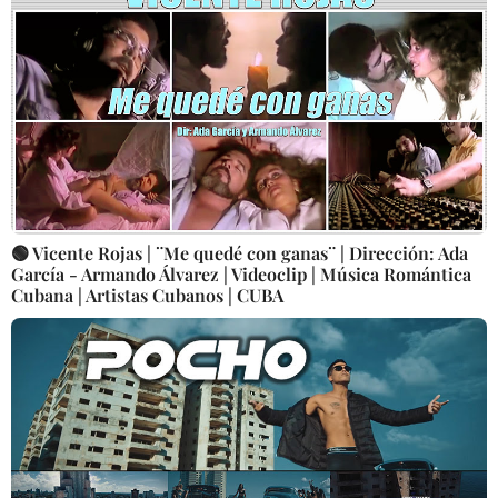
🟢 Vicente Rojas | ¨Me quedé con ganas¨ | Dirección: Ada
García - Armando Álvarez | Videoclip | Música Romántica
Cubana | Artistas Cubanos | CUBA