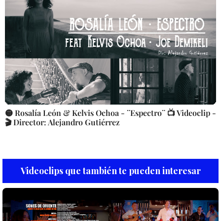
🟡 Rosalía León & Kelvis Ochoa - ¨Espectro¨ 📺 Videoclip -
🎬 Director: Alejandro Gutiérrez
Videoclips que también te pueden interesar