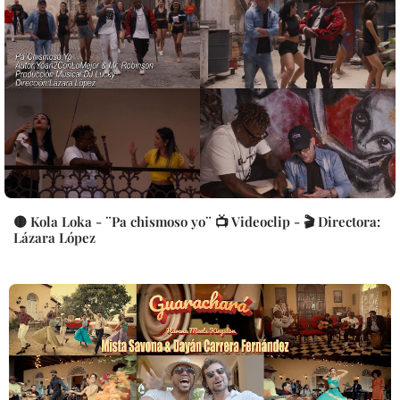
🟡 Kola Loka - ¨Pa chismoso yo¨ 📺 Videoclip - 🎬 Directora:
Lázara López