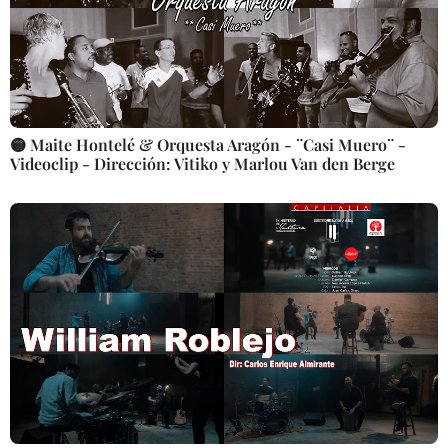
🟡 Maite Hontelé & Orquesta Aragón - ¨Casi Muero¨ -
Videoclip - Dirección: Vitiko y Marlou Van den Berge