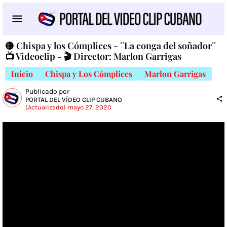
🟡 Chispa y los Cómplices - ¨La conga del soñador¨
📺 Videoclip - 🎬 Director: Marlon Garrigas
Inicio
Chispa y Los Cómplices
Marlon Garrigas
Publicado por
PORTAL DEL VÍDEO CLIP CUBANO
(Actualizado) mayo 27, 2020