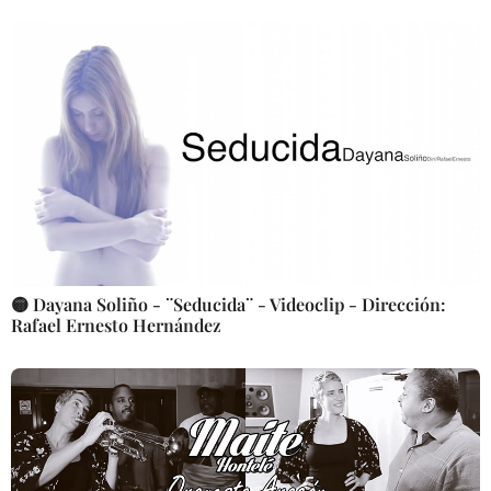
🟡 Dayana Soliño - ¨Seducida¨ - Videoclip - Dirección:
Rafael Ernesto Hernández