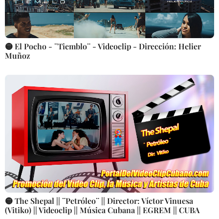
🟡 El Pocho - ¨Tiemblo¨ - Videoclip - Dirección: Helier
Muñoz
🟡 The Shepal || ¨Petróleo¨ || Director: Víctor Vinuesa
(Vitiko) || Videoclip || Música Cubana || EGREM || CUBA