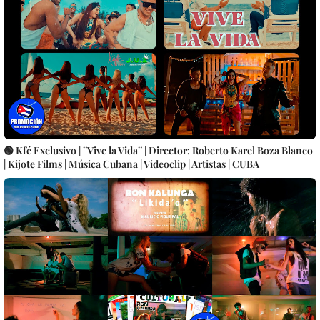
🟢 Kfé Exclusivo | ¨Vive la Vida¨ | Director: Roberto Karel Boza Blanco
| Kijote Films | Música Cubana | Videoclip | Artistas | CUBA