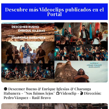
Descubre más Videoclips publicados en el
Portal
🟡 Descemer Bueno & Enrique Iglesias & Charanga
Habanera - ¨Nos fuimos lejos¨ 📺 Videoclip - 🎬 Dirección:
Pedro Vázquez - Raúl Bravo