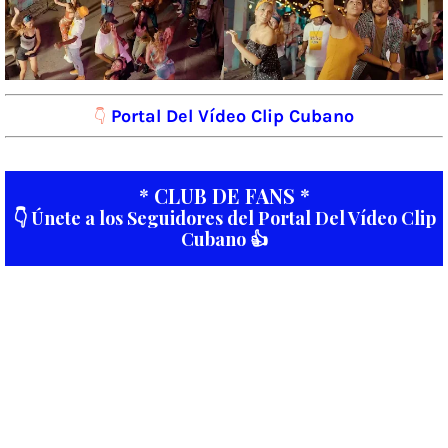
Portal Del Vídeo Clip Cubano
👇
* CLUB DE FANS *
👇 Únete a los Seguidores del Portal Del Vídeo Clip
Cubano 👍