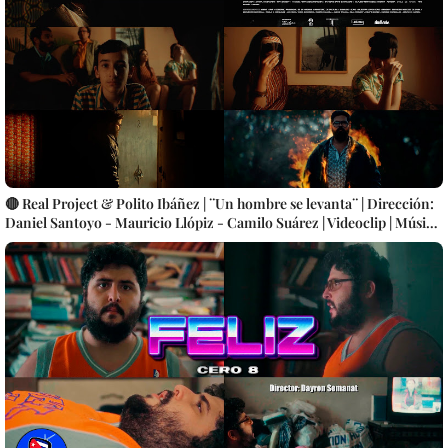
🔴 Real Project & Polito Ibáñez | ¨Un hombre se levanta¨ | Dirección:
Daniel Santoyo - Mauricio Llópiz - Camilo Suárez | Videoclip | Música
Cubana | Artistas Cubanos | Canción | CUBA