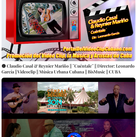
🟡 Claudio Casal & Reynier Mariño || ¨Cuéntale¨ || Director: Leonardo
García || Videoclip || Música Urbana Cubana || BisMusic || CUBA