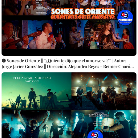
🟡 Sones de Oriente || ¨¿Quién te dijo que el amor se va?¨ || Autor:
Jorge Javier González || Dirección: Alejandro Reyes - Reinier Charón ||
Música popular tradicional bailable cubana || SON || Videoclip || CUBA