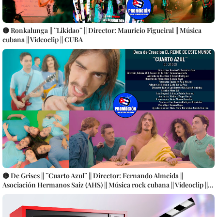
🟡 Ronkalunga || ¨Likidao¨ || Director: Mauricio Figueiral || Música
cubana || Videoclip || CUBA
🟡 De Grises || ¨Cuarto Azul¨ || Director: Fernando Almeida ||
Asociación Hermanos Saiz (AHS) || Música rock cubana || Videoclip ||
CUBA