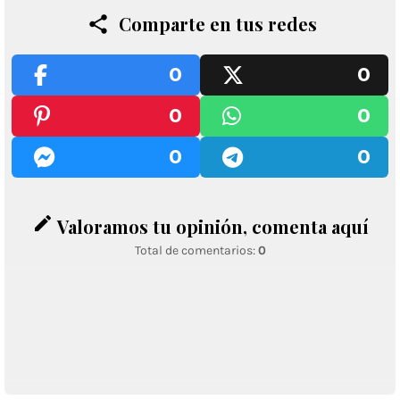
Comparte en tus redes
0
0
0
0
0
0
edit
Valoramos tu opinión, comenta aquí
Total de comentarios:
0