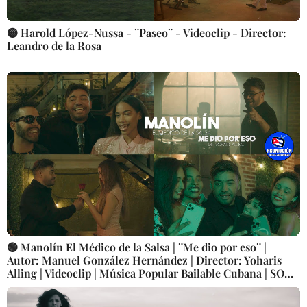
🟡 Harold López-Nussa - ¨Paseo¨ - Videoclip - Director:
Leandro de la Rosa
🟢 Manolín El Médico de la Salsa | ¨Me dio por eso¨ |
Autor: Manuel González Hernández | Director: Yoharis
Alling | Videoclip | Música Popular Bailable Cubana | SON -
SALSA - TIMBA | Artistas Cubanos | Canción | CUBA