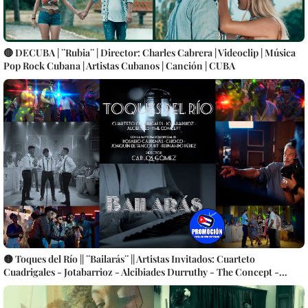
🔴 DECUBA | ¨Rubia¨ | Director: Charles Cabrera | Videoclip | Música
Pop Rock Cubana | Artistas Cubanos | Canción | CUBA
🟡 Toques del Río || ¨Bailarás¨ || Artistas Invitados: Cuarteto
Cuadrigales - Jotabarrioz - Alcibiades Durruthy - The Concept -
Participación especial: Rosario Cárdenas - Choco - Joaquín
Betancourt - Fernando Pérez || Director: Carlos Gómez || Música