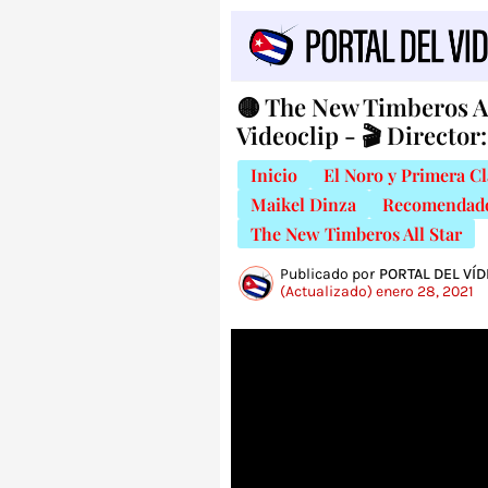
🟡 The New Timberos Al
Videoclip - 🎬 Director:
Inicio
El Noro y Primera Cl
Maikel Dinza
Recomendad
The New Timberos All Star
Publicado por
PORTAL DEL VÍ
(Actualizado) enero 28, 2021