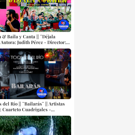
 & Baila y Canta || ¨Déjala
| Autora: Judith Pérez - Director:
uel Reyes || Asociación Hermanos
) || Música electrónica cubana ||
p || CUBA
 del Río || ¨Bailarás¨ || Artistas
: Cuarteto Cuadrigales -
oz - Alcibiades Durruthy - The
 Participación especial: Rosario
 - Choco - Joaquín Betancourt -
 Pérez || Director: Carlos Gómez