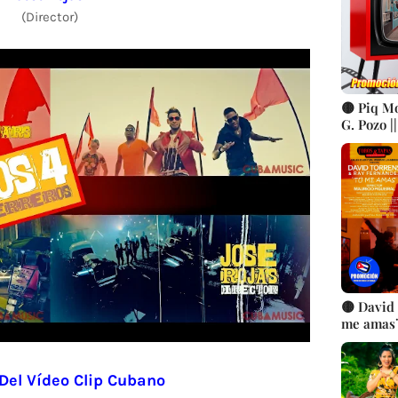
(Director)
🟡 Piq Mo
G. Pozo |
Tradicio
CUBA
🟡 David
me amas¨ 
Mauricio
 Del Vídeo Clip Cubano