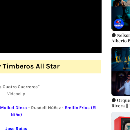
🟡 Nelson
Alberto 
Moré) || 
Music || 
 Timberos All Star
s Cuatro Guerreros¨
- Videoclip -
🟡 Orque
Rivera ||
Maikel Dinza
- Rusdell Núñez -
Emilio Frías (El
Jorrín ||
Niño)
Juan || B
bailable 
Jose Rojas