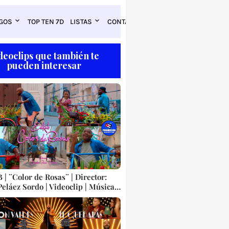
GOS
TOP TEN 7D
LISTAS
CONTACTO
deoclips que también te
pueden interesar
| ¨Color de Rosas¨ | Director:
eláez Sordo | Videoclip | Música
ailable Cubana | Artistas
| Canción | CUBA