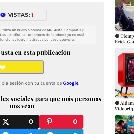
VISTAS:
1
o utiliza un nuevo sistema de Me Gusta, Compartir y
Las estadísticas anteriores de Facebook ya no están
🟢 Tiempo
 funciones fueron retiradas por obsolescencia.
Erick Gar
Artistas
usta en esta publicación
❤️
icia sesión con tu cuenta de
Google
.
des sociales para que más personas
🟡 Aldama
nos vean
Videocli
BisMusic
0
0