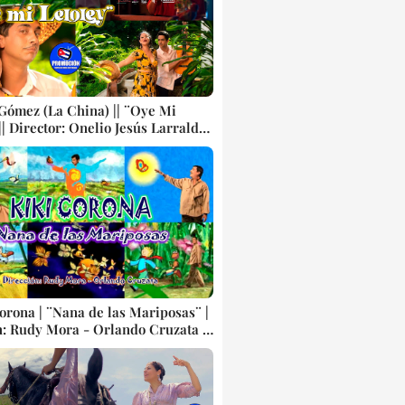
 Gómez (La China) || ¨Oye Mi
|| Director: Onelio Jesús Larralde
 || Música popular bailable
 Videoclip || CUBA
orona | ¨Nana de las Mariposas¨ |
n: Rudy Mora - Orlando Cruzata |
p Animado | Música Infantil
Artistas Cubanos | Canción |