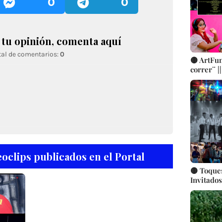
0
0
tu opinión, comenta aquí
tal de comentarios:
0
🟡 ArtFun
correr¨ |
Luis Man
Saíz (AHS
Videocli
oclips publicados en el Portal
🟡 Toques
Invitados
Jotabarri
Concept -
Cárdenas
Fernando