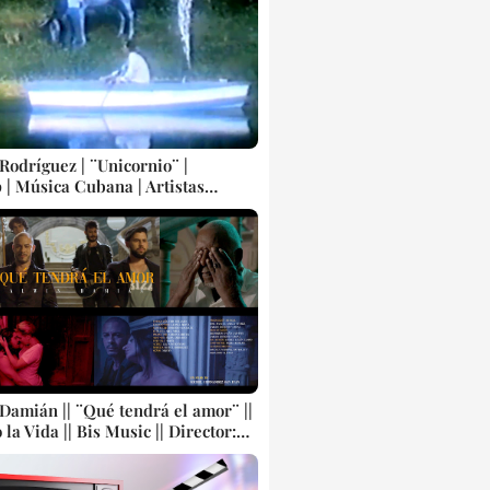
 cubana || Videoclip || CUBA
 Rodríguez | ¨Unicornio¨ |
 | Música Cubana | Artistas
| Canción | CUBA
Damián || ¨Qué tendrá el amor¨ ||
a Vida || Bis Music || Director:
ernández San Juan || Música
 Videoclip || CUBA