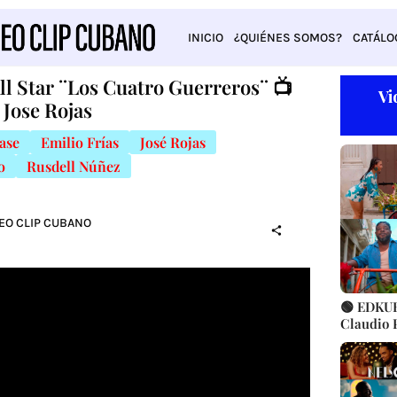
INICIO
¿QUIÉNES SOMOS?
CATÁLO
l Star ¨Los Cuatro Guerreros¨ 📺
Vi
 Jose Rojas
ase
Emilio Frías
José Rojas
o
Rusdell Núñez
DEO CLIP CUBANO
🟢 EDKUB 
Claudio P
Popular B
Cubanos 