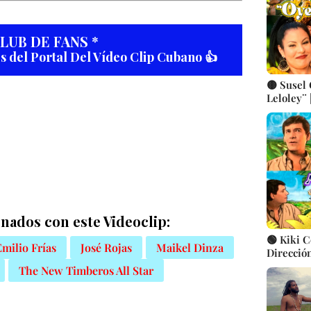
CLUB DE FANS *
es del Portal Del Vídeo Clip Cubano 👍
🟡 Susel
Leloley¨ 
González
cubana ||
nados con este Videoclip:
🟢 Kiki C
Emilio Frías
José Rojas
Maikel Dinza
Direcció
Videocli
The New Timberos All Star
Cubana | 
CUBA