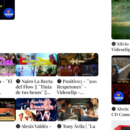
|| Música
🔴 Silvio
Videoclip
Cubanos 
 - ¨El
🟡 Nairo La Recta
🟡 Positivo3 - ¨500
-
del Flow || ¨Tinta
Respetones¨ -
de tus besos¨ ||
Videoclip -
Santana
Videoclip || Música
Director: Gregory
Cubana || Director:
Brito
Ernesto Daniel
🟡 Alwin 
Brito || CUBA
CD Como l
Michel H
cubana ||
🟡 Alexis Valdés -
🟢 Tony Ávila | ¨La