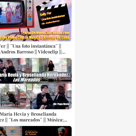
Fer || ¨Una foto instantánea¨ ||
 Andros Barroso || Videoclip ||
rbana Cubana || CUBA
 María Hevia y Broselianda
z || ¨Los mareados¨ || Música:
os Cobián || Letra: Enrique
|| Tango || Videoclip || CUBA