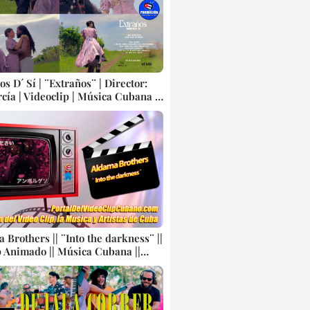
s D´ Sí | ¨Extraños¨ | Director:
cía | Videoclip | Música Cubana |
 Cubanos | Canción | CUBA
 Brothers || ¨Into the darkness¨ ||
p Animado || Música Cubana ||
 || CUBA