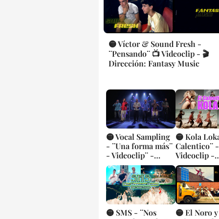
🟡 Víctor & Sound Fresh -
¨Pensando¨ 📺 Videoclip - 🎬
Dirección: Fantasy Music
🟡 Vocal Sampling
🟡 Kola Loka
- ¨Una forma más¨
Calentico¨ 
- Videoclip¨ -
Videoclip -
Dirección: Luis
Dirección: 
Najmías Jr -
Enrique Carballea
🟡 SMS - ¨Nos
🟡 El Noro y