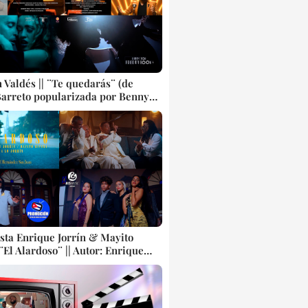
 Valdés || ¨Te quedarás¨ (de
Barreto popularizada por Benny
Director: Freddy Loons || Bis
Música cubana || Videoclip || CUBA
sta Enrique Jorrín & Mayito
 ¨El Alardoso¨ || Autor: Enrique
 Director: Michel Hernández San
is Music || Música popular
cubana || Videoclip || CUBA