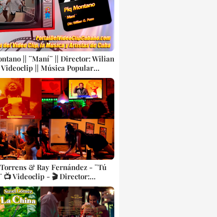
ntano || ¨Maní¨ || Director: Wilian
| Videoclip || Música Popular
nal Bailable Cubana || CONGA ||
 Torrens & Ray Fernández - ¨Tú
📺 Videoclip - 🎬 Director:
 Figueiral. CUBA