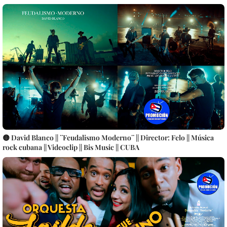
🟡 David Blanco || ¨Feudalismo Moderno¨ || Director: Felo || Música
rock cubana || Videoclip || Bis Music || CUBA