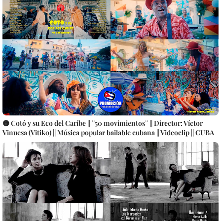
🟡 Cotó y su Eco del Caribe || ¨50 movimientos¨ || Director: Víctor
Vinuesa (Vitiko) || Música popular bailable cubana || Videoclip || CUBA