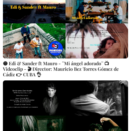
🟡 Edi & Sander ft Mauro - ¨Mi ángel adorado¨ 📺
Videoclip - 🎬 Director: Mauricio Bez Torres Gómez de
Cádiz 👉 CUBA 👌