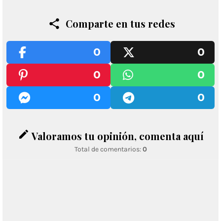
Comparte en tus redes
0
0
0
0
0
0
edit
Valoramos tu opinión, comenta aquí
Total de comentarios:
0