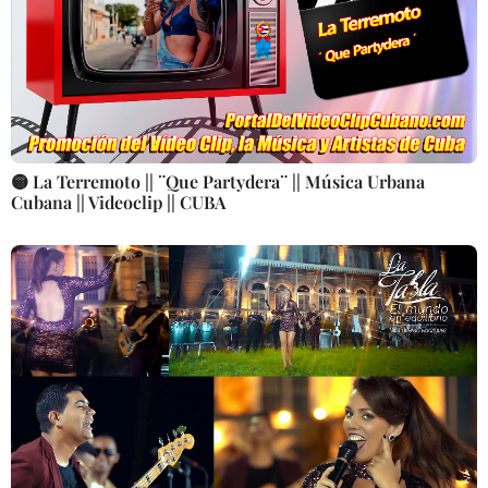
🟡 La Terremoto || ¨Que Partydera¨ || Música Urbana
Cubana || Videoclip || CUBA