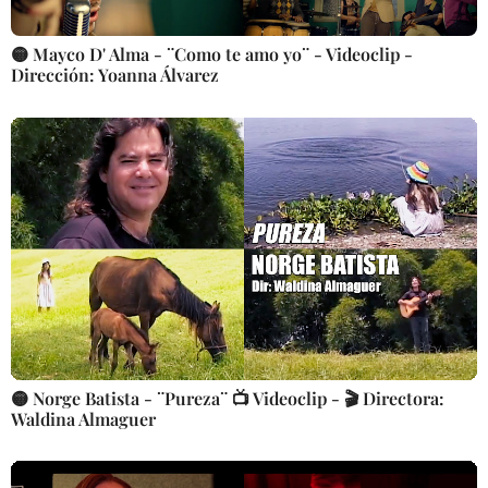
🟡 Mayco D' Alma - ¨Como te amo yo¨ - Videoclip -
Dirección: Yoanna Álvarez
🟡 Norge Batista - ¨Pureza¨ 📺 Videoclip - 🎬 Directora:
Waldina Almaguer