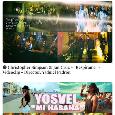
🟡 Christopher Simpson & Jan Cruz - ¨Respírame¨ -
Videoclip - Director: Yadniel Padrón