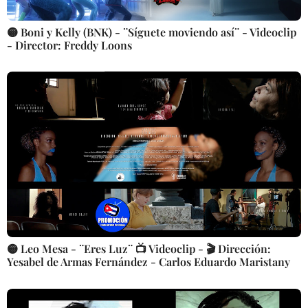
🟡 Boni y Kelly (BNK) - ¨Síguete moviendo así¨ - Videoclip
- Director: Freddy Loons
🟡 Leo Mesa - ¨Eres Luz¨ 📺 Videoclip - 🎬 Dirección:
Yesabel de Armas Fernández - Carlos Eduardo Maristany