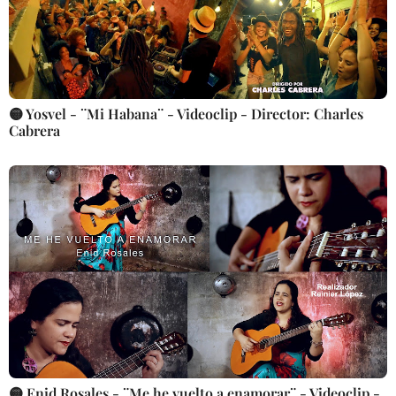
🟡 Yosvel - ¨Mi Habana¨ - Videoclip - Director: Charles
Cabrera
🟡 Enid Rosales - ¨Me he vuelto a enamorar¨ - Videoclip -