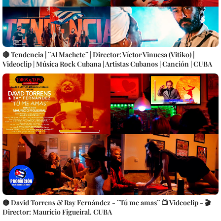
🔴 Tendencia | ¨Al Machete¨ | Director: Víctor Vinuesa (Vitiko) |
Videoclip | Música Rock Cubana | Artistas Cubanos | Canción | CUBA
🟡 David Torrens & Ray Fernández - ¨Tú me amas¨ 📺 Videoclip - 🎬
Director: Mauricio Figueiral. CUBA