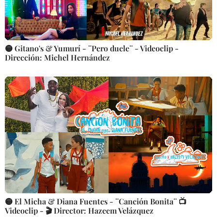
🟡 Gitano's & Yumurí - ¨Pero duele¨ - Videoclip -
Dirección: Michel Hernández
🟡 El Micha & Diana Fuentes - ¨Canción Bonita¨ 📺
Videoclip - 🎬 Director: Hazeem Velázquez