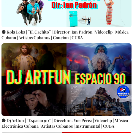
🟢 Kola Loka | ¨El Cachito¨ | Director: Ian Padrón | Videoclip | Música
Cubana | Artistas Cubanos | Canción | CUBA
🟢 Dj Artfun | ¨Espacio 90¨ | Directora: Yoe Pérez | Videoclip | Música
Electrónica Cubana | Artistas Cubanos | Instrumental | CUBA