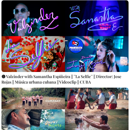
🟡 Valzinder with Samantha Espiñeira || ¨La Selfie¨ || Director: Jose
Rojas || Música urbana cubana || Videoclip || CUBA