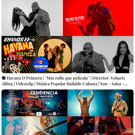
🟢 Havana D'Primera | ¨Más rollo que película¨ | Director: Yoharis
Alling | Videoclip | Música Popular Bailable Cubana | Son - Salsa -
Timba | Artistas | CUBA