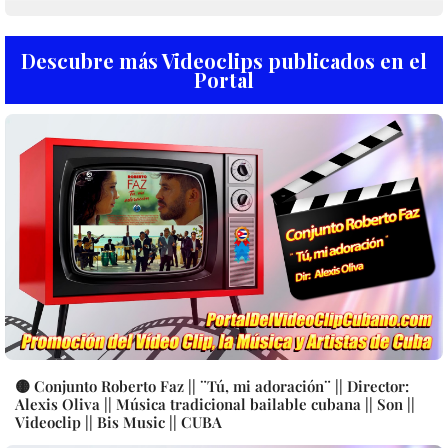
Descubre más Videoclips publicados en el
Portal
🟡 Conjunto Roberto Faz || ¨Tú, mi adoración¨ || Director:
Alexis Oliva || Música tradicional bailable cubana || Son ||
Videoclip || Bis Music || CUBA