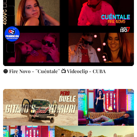
🟡 Fire Novo - ¨Cuéntale¨ 📺 Videoclip - CUBA