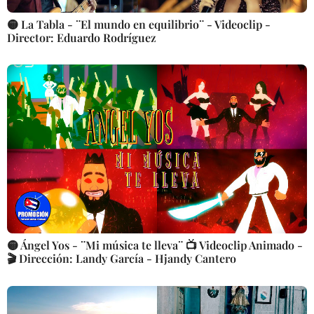
🟡 La Tabla - ¨El mundo en equilibrio¨ - Videoclip -
Director: Eduardo Rodríguez
🟡 Ángel Yos - ¨Mi música te lleva¨ 📺 Videoclip Animado -
🎬 Dirección: Landy García - Hjandy Cantero