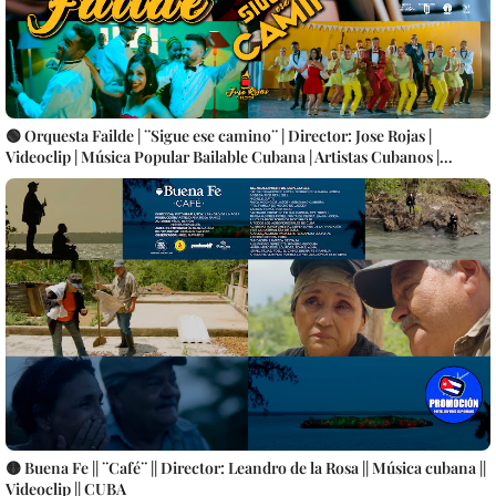
🟢 Orquesta Failde | ¨Sigue ese camino¨ | Director: Jose Rojas |
Videoclip | Música Popular Bailable Cubana | Artistas Cubanos |
Canción | CUBA
🟡 Buena Fe || ¨Café¨ || Director: Leandro de la Rosa || Música cubana ||
Videoclip || CUBA