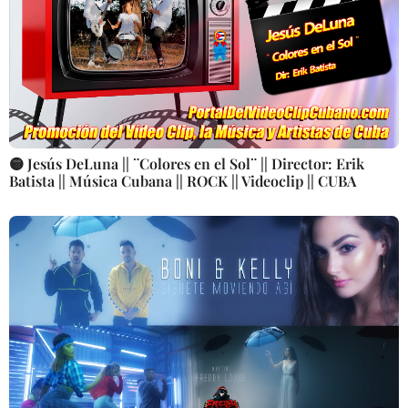
🟡 Jesús DeLuna || ¨Colores en el Sol¨ || Director: Erik
Batista || Música Cubana || ROCK || Videoclip || CUBA