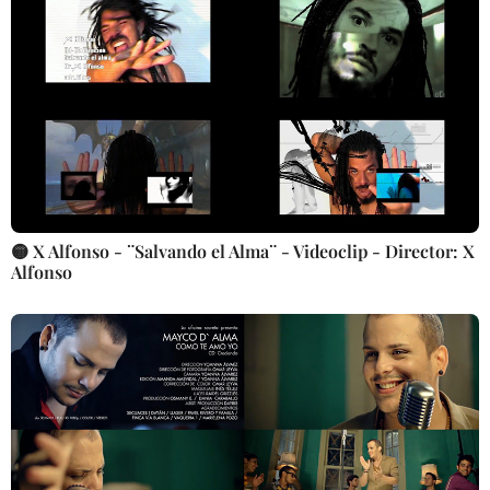
🟡 X Alfonso - ¨Salvando el Alma¨ - Videoclip - Director: X
Alfonso