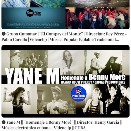
🔴 Grupo Cumanay | ¨El Compay del Monte¨ | Dirección: Rey Pérez -
Pablo Carrillo | Videoclip | Música Popular Bailable Tradicional
Cubana | Son Montuno | Punto Guajiro | Artistas Cubanos | Canción |
CUBA
🟡 Yane M || ¨Homenaje a Benny Moré¨ || Director: Henry García ||
Música electrónica cubana || Videoclip || CUBA