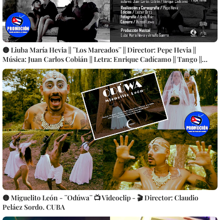
🟡 Liuba María Hevia || ¨Los Mareados¨ || Director: Pepe Hevia ||
Música: Juan Carlos Cobián || Letra: Enrique Cadícamo || Tango ||
Videoclip || CUBA
🟡 Miguelito León - ¨Odúwa¨ 📺 Videoclip - 🎬 Director: Claudio
Peláez Sordo. CUBA