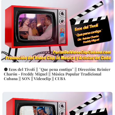
🟡 Ecos del Tivolí || ¨Que pena contigo¨ || Dirección: Reinier
Charón - Freddy Miguel || Música Popular Tradicional
Cubana || SON || Videoclip || CUBA