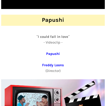
Papushi
¨I could fall in love¨
- Videoclip -
Papushi
Freddy Loons
(Director)