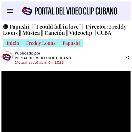
🟡 Papushi || ¨I could fall in love¨ || Director: Freddy
Loons || Música || Canción || Videoclip || CUBA
Inicio
Freddy Loons
Papushi
Publicado por
PORTAL DEL VÍDEO CLIP CUBANO
(Actualizado) abril 04, 2023