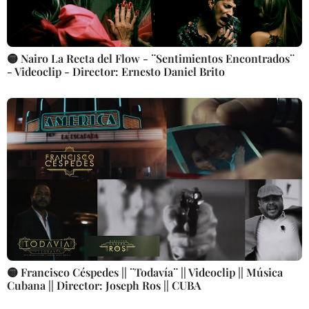
🟡 Nairo La Recta del Flow - ¨Sentimientos Encontrados¨
- Videoclip - Director: Ernesto Daniel Brito
🟡 Francisco Céspedes || ¨Todavía¨ || Videoclip || Música
Cubana || Director: Joseph Ros || CUBA