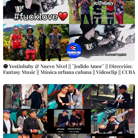
🟡 Yostinbaby & Nuevo Nivel || ¨Jodido Amor¨ || Dirección:
Fantasy Music || Música urbana cubana || Videoclip || CUBA