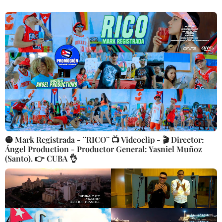
🟡 Mark Registrada - ¨RICO¨ 📺 Videoclip - 🎬 Director:
Ángel Production - Productor General: Yasniel Muñoz
(Santo). 👉 CUBA 👌