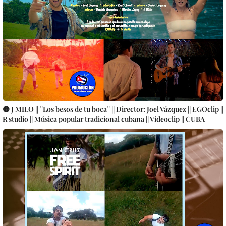
🟡 J MILO || ¨Los besos de tu boca¨ || Director: Joel Vázquez || EGOclip ||
R studio || Música popular tradicional cubana || Videoclip || CUBA