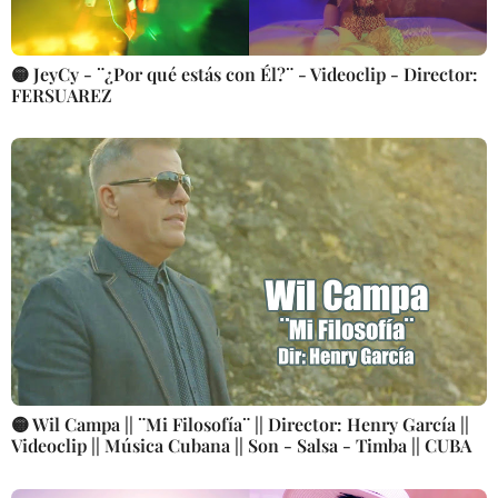
🟡 JeyCy - ¨¿Por qué estás con Él?¨ - Videoclip - Director:
FERSUAREZ
🟡 Wil Campa || ¨Mi Filosofía¨ || Director: Henry García ||
Videoclip || Música Cubana || Son - Salsa - Timba || CUBA