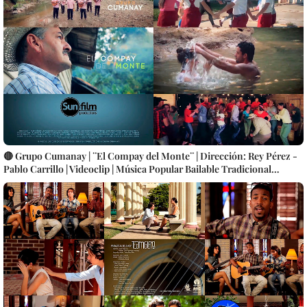
cubana || Videoclip || CUBA
🔴 Grupo Cumanay | ¨El Compay del Monte¨ | Dirección: Rey Pérez -
Pablo Carrillo | Videoclip | Música Popular Bailable Tradicional
Cubana | Son Montuno | Punto Guajiro | Artistas Cubanos | Canción |
CUBA