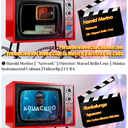
🟡 Harold Merino || ¨Network¨ || Director: Maysel Bello Cruz || Música
Instrumental Cubana || Videoclip || CUBA