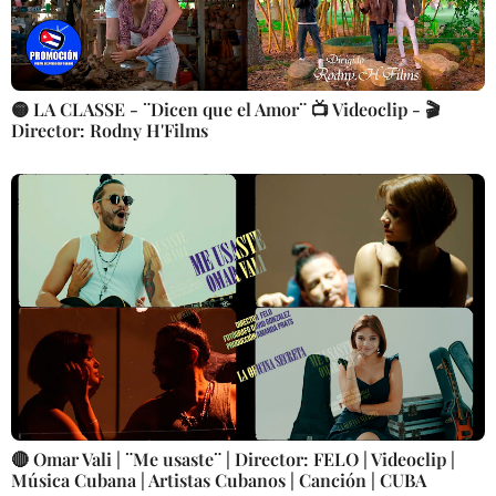
🟡 LA CLASSE - ¨Dicen que el Amor¨ 📺 Videoclip - 🎬
Director: Rodny H'Films
🔴 Omar Vali | ¨Me usaste¨ | Director: FELO | Videoclip |
Música Cubana | Artistas Cubanos | Canción | CUBA