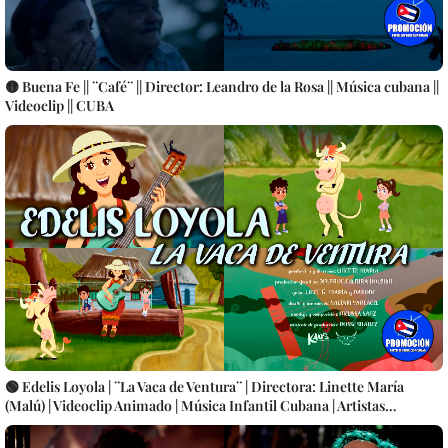
🟡 Buena Fe || ¨Café¨ || Director: Leandro de la Rosa || Música cubana ||
Videoclip || CUBA
🟢 Edelis Loyola | ¨La Vaca de Ventura¨ | Directora: Linette María
(Malú) | Videoclip Animado | Música Infantil Cubana | Artistas
Cubanos | CUBA