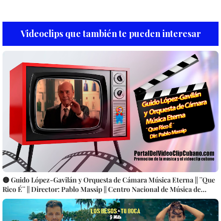
Videoclips que también te pueden interesar
🟡 Guido López-Gavilán y Orquesta de Cámara Música Eterna || ¨Que
Rico É¨ || Director: Pablo Massip || Centro Nacional de Música de
Concierto || Música cubana || Videoclip || CUBA