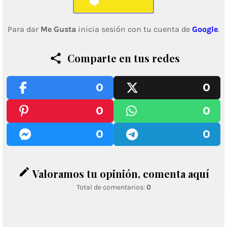
❤️
Para dar
Me Gusta
inicia sesión con tu cuenta de
Google
.
Comparte en tus redes
0
0
0
0
0
0
edit
Valoramos tu opinión, comenta aquí
Total de comentarios:
0