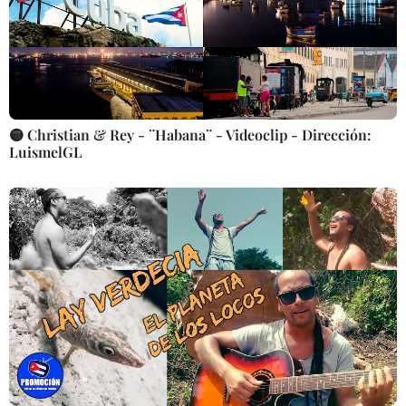
🟡 Christian & Rey - ¨Habana¨ - Videoclip - Dirección:
LuismelGL