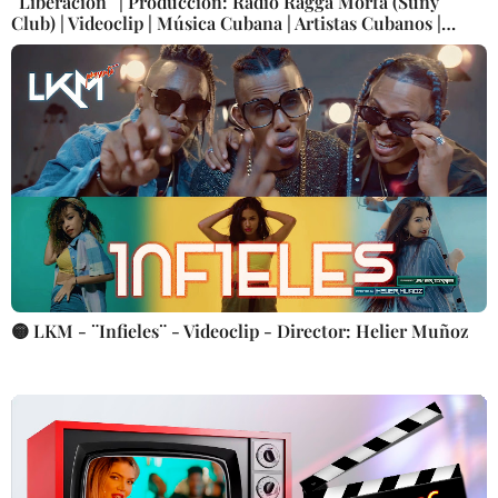
¨Liberación¨ | Producción: Radio Ragga Morfa (Suny
Club) | Videoclip | Música Cubana | Artistas Cubanos |
Canción | CUBA
🟡 LKM - ¨Infieles¨ - Videoclip - Director: Helier Muñoz