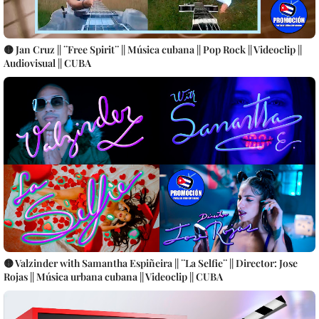
🟡 Jan Cruz || ¨Free Spirit¨ || Música cubana || Pop Rock || Videoclip ||
Audiovisual || CUBA
🟡 Valzinder with Samantha Espiñeira || ¨La Selfie¨ || Director: Jose
Rojas || Música urbana cubana || Videoclip || CUBA