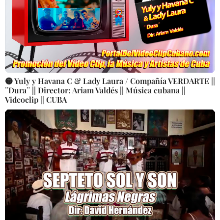
🟡 Yuly y Havana C & Lady Laura / Compañía VERDARTE ||
¨Dura¨ || Director: Ariam Valdés || Música cubana ||
Videoclip || CUBA