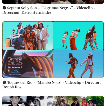
🟡 Septeto Sol y Son - ¨Lágrimas Negras¨ - Videoclip -
Dirección: David Hernández
🟡 Toques del Río - ¨Mambo No.0¨ - Videoclip - Director:
Joseph Ros