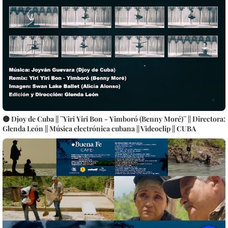
🟡 Djoy de Cuba || ¨Yiri Yiri Bon - Yimboró (Benny Moré)¨ || Directora:
Glenda León || Música electrónica cubana || Videoclip || CUBA