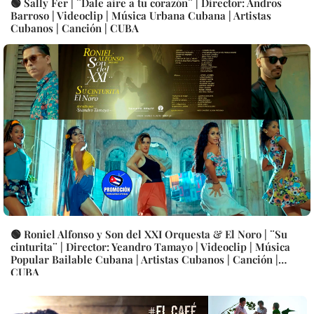
🟢 Sally Fer | ¨Dale aire a tu corazón¨ | Director: Andros
Barroso | Videoclip | Música Urbana Cubana | Artistas
Cubanos | Canción | CUBA
🟢 Roniel Alfonso y Son del XXI Orquesta & El Noro | ¨Su
cinturita¨ | Director: Yeandro Tamayo | Videoclip | Música
Popular Bailable Cubana | Artistas Cubanos | Canción |
CUBA