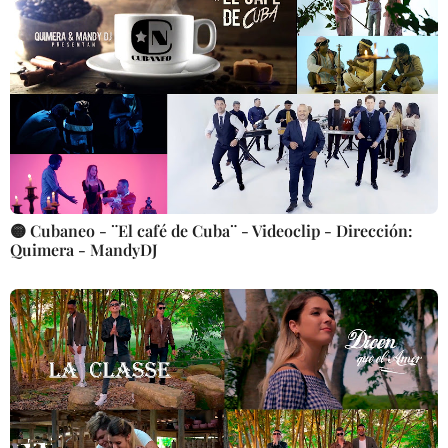
🟡 Cubaneo - ¨El café de Cuba¨ - Videoclip - Dirección:
Quimera - MandyDJ