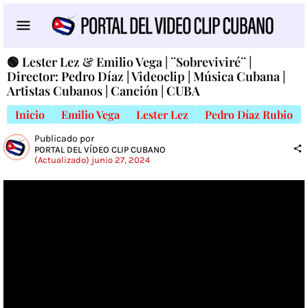
🟢 Lester Lez & Emilio Vega | ¨Sobreviviré¨ |
Director: Pedro Díaz | Videoclip | Música Cubana |
Artistas Cubanos | Canción | CUBA
Inicio
Emilio Vega
Lester Lez
Pedro Díaz Rubio
Publicado por
PORTAL DEL VÍDEO CLIP CUBANO
(Actualizado) junio 27, 2024