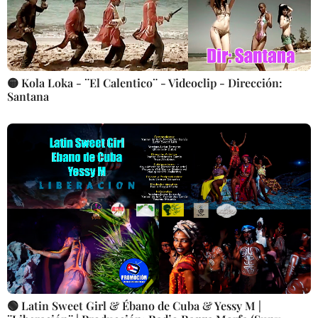
🟡 Kola Loka - ¨El Calentico¨ - Videoclip - Dirección:
Santana
🟢 Latin Sweet Girl & Ébano de Cuba & Yessy M |