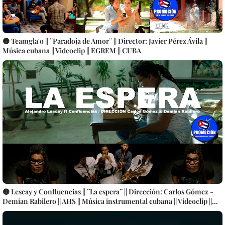
🟡 Teamgla'o || ¨Paradoja de Amor¨ || Director: Javier Pérez Ávila ||
Música cubana || Videoclip || EGREM || CUBA
🟡 Lescay y Confluencias || ¨La espera¨ || Dirección: Carlos Gómez -
Demian Rabilero || AHS || Música instrumental cubana || Videoclip ||
CUBA