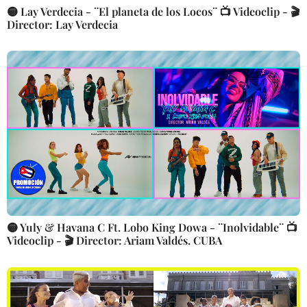
🟡 Lay Verdecia - ¨El planeta de los Locos¨ 📺 Videoclip - 🎬
Director: Lay Verdecia
🟡 Yuly & Havana C Ft. Lobo King Dowa - ¨Inolvidable¨ 📺
Videoclip - 🎬 Director: Ariam Valdés. CUBA