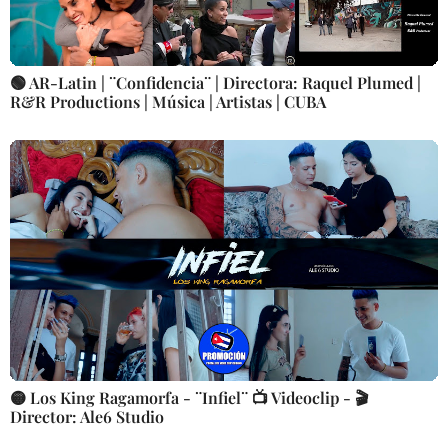
🟢 AR-Latin | ¨Confidencia¨ | Directora: Raquel Plumed |
R&R Productions | Música | Artistas | CUBA
🟡 Los King Ragamorfa - ¨Infiel¨ 📺 Videoclip - 🎬
Director: Ale6 Studio