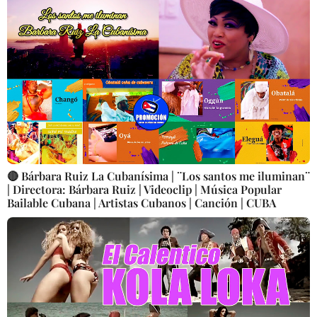
🔴 Bárbara Ruiz La Cubanísima | ¨Los santos me iluminan¨
| Directora: Bárbara Ruiz | Videoclip | Música Popular
Bailable Cubana | Artistas Cubanos | Canción | CUBA