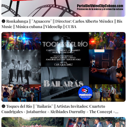
🟡 Ronkalunga || ¨Aguacero¨ || Director: Carlos Alberto Méndez || Bis
Music || Música cubana || Videoclip || CUBA
🟡 Toques del Río || ¨Bailarás¨ || Artistas Invitados: Cuarteto
Cuadrigales - Jotabarrioz - Alcibiades Durruthy - The Concept -
Participación especial: Rosario Cárdenas - Choco - Joaquín
Betancourt - Fernando Pérez || Director: Carlos Gómez || Música