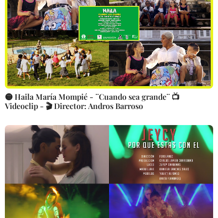
🟡 Haila María Mompié - ¨Cuando sea grande¨ 📺
Videoclip - 🎬 Director: Andros Barroso