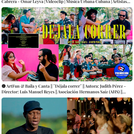
Cabrera - Omar Leyva | Videoclip | Música Urbana Cubana | Artistas
Cubanos | Canción | CUBA
🟡 ArtFun & Baila y Canta || ¨Déjala correr¨ || Autora: Judith Pérez -
Director: Luis Manuel Reyes || Asociación Hermanos Saíz (AHS) ||
Música electrónica cubana || Videoclip || CUBA