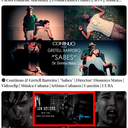
Tradicional Cubana || Videoclip || CUBA
🔴 Continuo & Gretell Barreiro | ¨Sabes¨ | Director: Diomnys Matos |
Videoclip | Música Cubana | Artistas Cubanos | Canción | CUBA