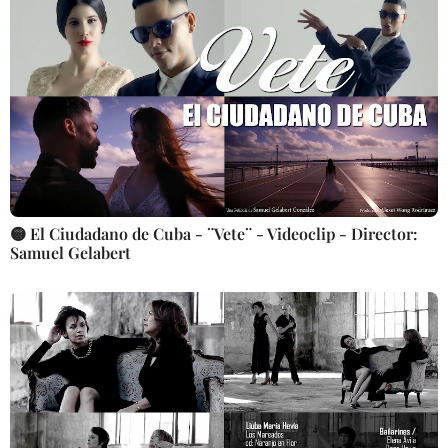
🟡 El Ciudadano de Cuba - ¨Vete¨ - Videoclip - Director:
Samuel Gelabert