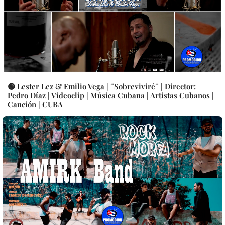
🟢 Lester Lez & Emilio Vega | ¨Sobreviviré¨ | Director:
Pedro Díaz | Videoclip | Música Cubana | Artistas Cubanos |
Canción | CUBA