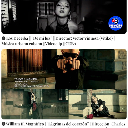
🟡 Los Deceiba || ¨De mi luz¨ || Director: Víctor Vinuesa (Vitiko) ||
Música urbana cubana || Videoclip || CUBA
🔴 William El Magnífico | ¨Lágrimas del corazón¨ | Dirección: Charles