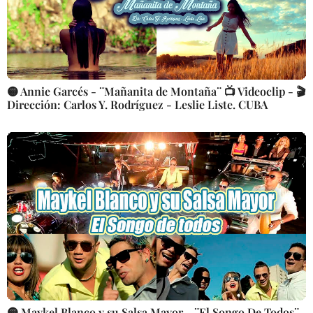
🟡 Annie Garcés - ¨Mañanita de Montaña¨ 📺 Videoclip - 🎬
Dirección: Carlos Y. Rodríguez - Leslie Liste. CUBA
🟡 Maykel Blanco y su Salsa Mayor - ¨El Songo De Todos¨