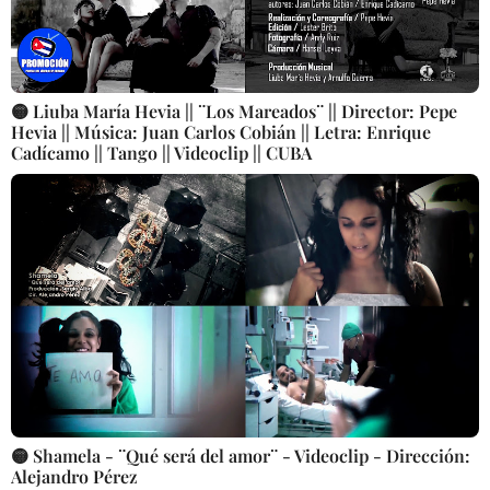
🟡 Liuba María Hevia || ¨Los Mareados¨ || Director: Pepe
Hevia || Música: Juan Carlos Cobián || Letra: Enrique
Cadícamo || Tango || Videoclip || CUBA
🟡 Shamela - ¨Qué será del amor¨ - Videoclip - Dirección:
Alejandro Pérez