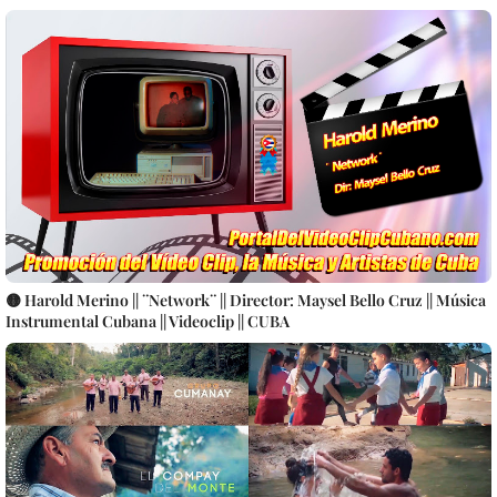
🟡 Harold Merino || ¨Network¨ || Director: Maysel Bello Cruz || Música
Instrumental Cubana || Videoclip || CUBA