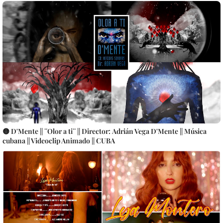
🟡 D'Mente || ¨Olor a ti¨ || Director: Adrián Vega D'Mente || Música
cubana || Videoclip Animado || CUBA