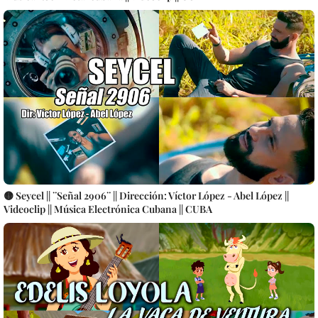
🟡 Seycel || ¨Señal 2906¨ || Dirección: Víctor López - Abel López ||
Videoclip || Música Electrónica Cubana || CUBA