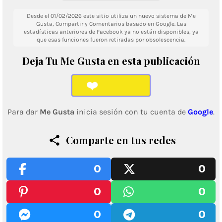
Desde el 01/02/2026 este sitio utiliza un nuevo sistema de Me
Gusta, Compartir y Comentarios basado en Google. Las
estadísticas anteriores de Facebook ya no están disponibles, ya
que esas funciones fueron retiradas por obsolescencia.
Deja Tu Me Gusta en esta publicación
❤️
Para dar
Me Gusta
inicia sesión con tu cuenta de
Google
.
Comparte en tus redes
0
0
0
0
0
0