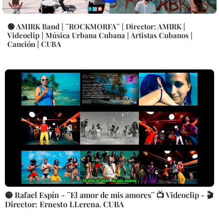
🟢 AMIRK Band | ¨ROCKMORFA¨ | Director: AMIRK |
Videoclip | Música Urbana Cubana | Artistas Cubanos |
Canción | CUBA
🟡 Rafael Espín - ¨El amor de mis amores¨ 📺 Videoclip - 🎬
Director: Ernesto LLerena. CUBA