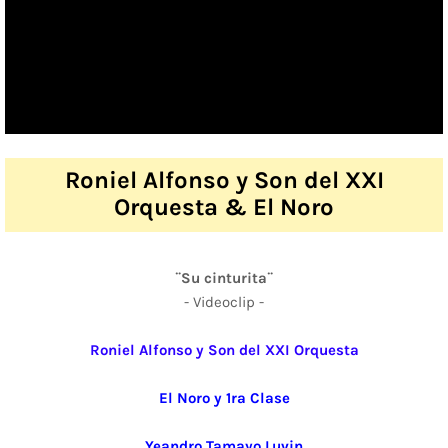
Roniel Alfonso y Son del XXI
Orquesta & El Noro
¨Su cinturita¨
- Videoclip -
Roniel Alfonso y Son del XXI Orquesta
El Noro y 1ra Clase
Yeandro Tamayo Luvin