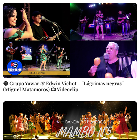
🟡 Grupo Yawar & Edwin Vichot - ¨Lágrimas negras¨
(Miguel Matamoros) 📺 Videoclip