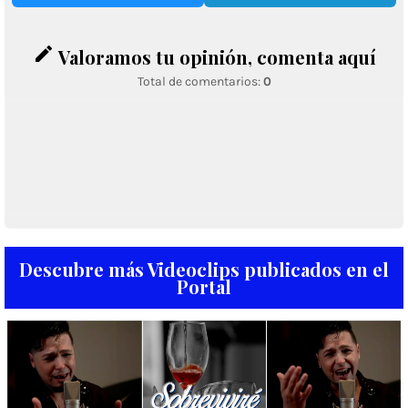
edit
Valoramos tu opinión, comenta aquí
Total de comentarios:
0
Descubre más Videoclips publicados en el
Portal