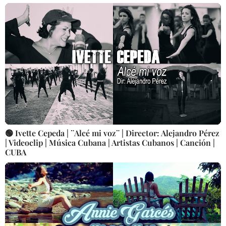
🟢 Ivette Cepeda | ¨Alcé mi voz¨ | Director: Alejandro Pérez
| Videoclip | Música Cubana | Artistas Cubanos | Canción |
CUBA