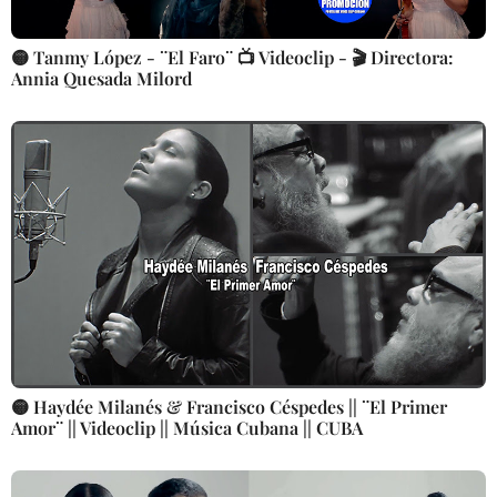
🟡 Tanmy López - ¨El Faro¨ 📺 Videoclip - 🎬 Directora:
Annia Quesada Milord
🟡 Haydée Milanés & Francisco Céspedes || ¨El Primer
Amor¨ || Videoclip || Música Cubana || CUBA