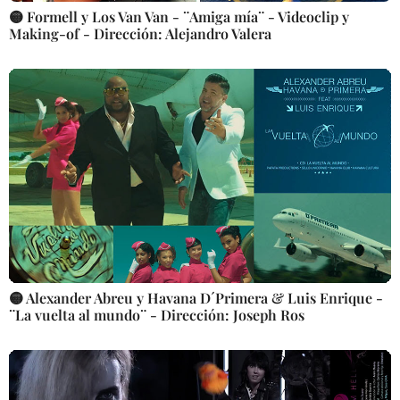
🟡 Formell y Los Van Van - ¨Amiga mía¨ - Videoclip y
Making-of - Dirección: Alejandro Valera
🟡 Alexander Abreu y Havana D´Primera & Luis Enrique -
¨La vuelta al mundo¨ - Dirección: Joseph Ros