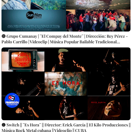
🔴 Grupo Cumanay | ¨El Compay del Monte¨ | Dirección: Rey Pérez -
Pablo Carrillo | Videoclip | Música Popular Bailable Tradicional
Cubana | Son Montuno | Punto Guajiro | Artistas Cubanos | Canción |
CUBA
🟡 Switch || ¨Es Hora¨ || Director: Erick García || El Kilo Producciones ||
Música Rock Metal cubana || Videoclip || CUBA