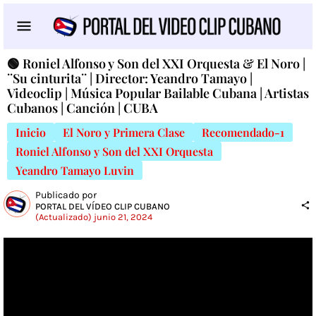
🟢 Roniel Alfonso y Son del XXI Orquesta & El Noro |
¨Su cinturita¨ | Director: Yeandro Tamayo |
Videoclip | Música Popular Bailable Cubana | Artistas
Cubanos | Canción | CUBA
Inicio
El Noro y Primera Clase
Recomendado-1
Roniel Alfonso y Son del XXI Orquesta
Yeandro Tamayo Luvin
Publicado por
PORTAL DEL VÍDEO CLIP CUBANO
(Actualizado) junio 21, 2024