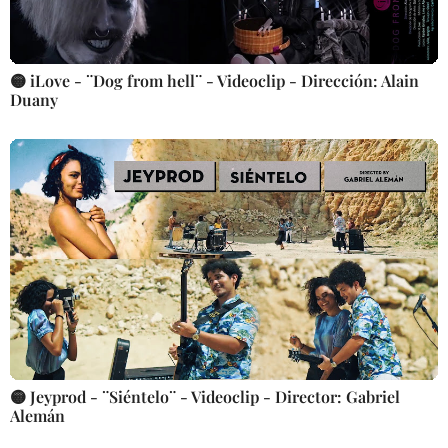
🟡 iLove - ¨Dog from hell¨ - Videoclip - Dirección: Alain
Duany
🟡 Jeyprod - ¨Siéntelo¨ - Videoclip - Director: Gabriel
Alemán