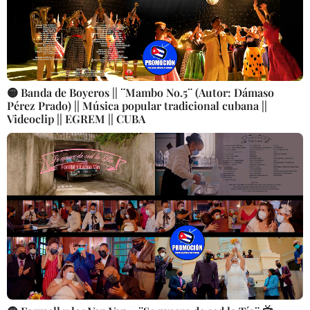
🟡 Banda de Boyeros || ¨Mambo No.5¨ (Autor: Dámaso
Pérez Prado) || Música popular tradicional cubana ||
Videoclip || EGREM || CUBA