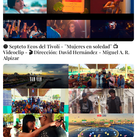
🟡 Septeto Ecos del Tivolí - ¨Mujeres en soledad¨ 📺
Videoclip - 🎬 Dirección: David Hernández - Miguel A. R.
Alpízar