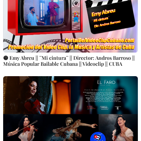
🟡 Emy Abreu || ¨Mi cintura¨ || Director: Andros Barroso ||
Música Popular Bailable Cubana || Videoclip || CUBA