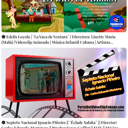
🟢 Edelis Loyola | ¨La Vaca de Ventura¨ | Directora: Linette María
(Malú) | Videoclip Animado | Música Infantil Cubana | Artistas
Cubanos | CUBA
🟡 Septeto Nacional Ignacio Piñeiro || ¨Échale Salsita¨ || Director:
Carlos Eduardo Maristany || Producciones Colibrí || SON || Música