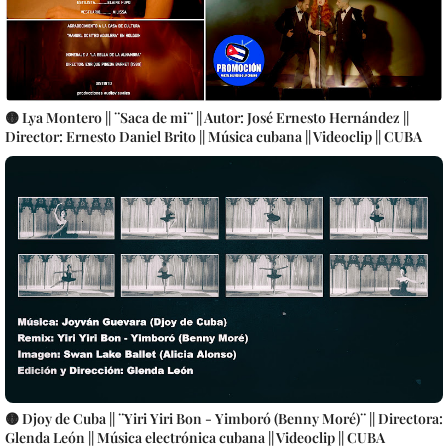
🟡 Lya Montero || ¨Saca de mi¨ || Autor: José Ernesto Hernández ||
Director: Ernesto Daniel Brito || Música cubana || Videoclip || CUBA
🟡 Djoy de Cuba || ¨Yiri Yiri Bon - Yimboró (Benny Moré)¨ || Directora:
Glenda León || Música electrónica cubana || Videoclip || CUBA