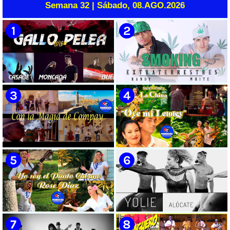
Semana 32 | Sábado, 08.AGO.2026
🟡 Casabe & Moncada & Buena
🟡 Randy & White -
Fe - ¨Gallo de pelea¨ - Videoclip
Extraterrestres - ¨Smoking¨ -
- Dirección: Omar Leyva
Videoclip - Dirección: Pepe
Salom
🟡 Grupo Compay Segundo ||
🟡 Susel Gómez (La China) ||
¨Con La Magia de Compay¨ ||
¨Oye Mi Leloley¨ || Director:
Música popular tradicional
Onelio Jesús Larralde González
cubana || Videoclip || CUBA
|| Música popular bailable
cubana || Videoclip || CUBA