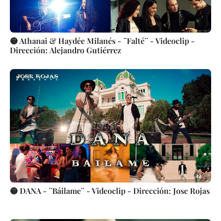
🟡 Athanai & Haydée Milanés - ¨Falté¨ - Videoclip -
Dirección: Alejandro Gutiérrez
🟡 DANA - ¨Báilame¨ - Videoclip - Dirección: Jose Rojas