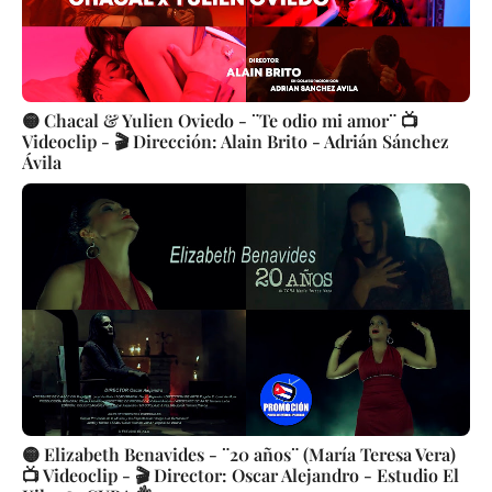
🟡 Chacal & Yulien Oviedo - ¨Te odio mi amor¨ 📺
Videoclip - 🎬 Dirección: Alain Brito - Adrián Sánchez
Ávila
🟡 Elizabeth Benavides - ¨20 años¨ (María Teresa Vera)
📺 Videoclip - 🎬 Director: Oscar Alejandro - Estudio El