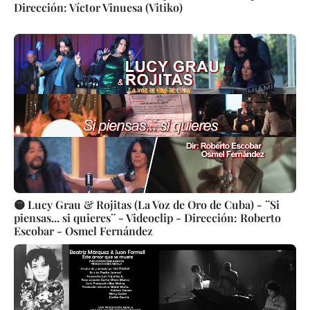
Dirección: Víctor Vinuesa (Vitiko)
🟡 Lucy Grau & Rojitas (La Voz de Oro de Cuba) - ¨Si
piensas... si quieres¨ - Videoclip - Dirección: Roberto
Escobar - Osmel Fernández