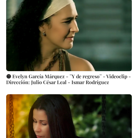
🟡 Evelyn García Márquez - ¨Y de regreso¨ - Videoclip -
Dirección: Julio César Leal - Ismar Rodríguez