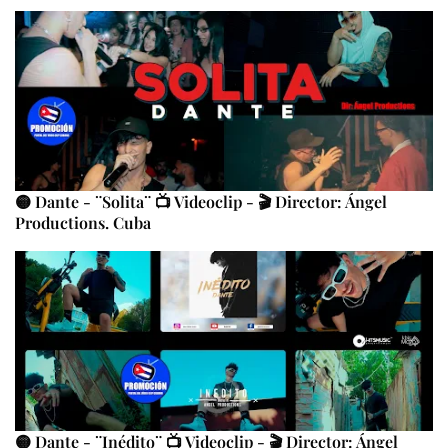
🟡 Dante - ¨Solita¨ 📺 Videoclip - 🎬 Director: Ángel
Productions. Cuba
🟡 Dante - ¨Inédito¨ 📺 Videoclip - 🎬 Director: Ángel