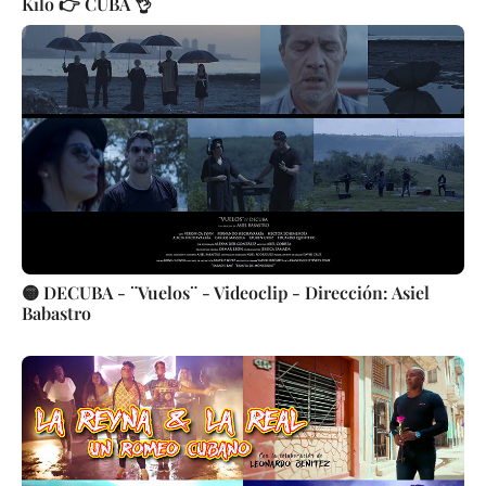
Kilo 👉 CUBA 👌
🟡 DECUBA - ¨Vuelos¨ - Videoclip - Dirección: Asiel
Babastro