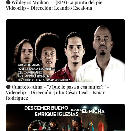
🟡 Wildey & Moikan - ¨(EPA) La punta del pie¨ -
Videoclip - Dirección: Leandro Escalona
🟡 Cuarteto Alma - ¨¿Qué le pasa a esa mujer?¨ -
Videoclip - Dirección: Julio César Leal - Ismar
Rodríguez