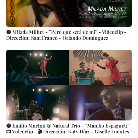
🟡 Milada Milhet - ¨Pero qué será de mi¨ - Videoclip -
Dirección: Sam Franco - Orlando Domínguez
🟡 Emilio Martini & Natural Trío - ¨Mambo Espagueti¨
📺 Videoclip - 🎬 Dirección: Katy Díaz - Giselle Fuentes