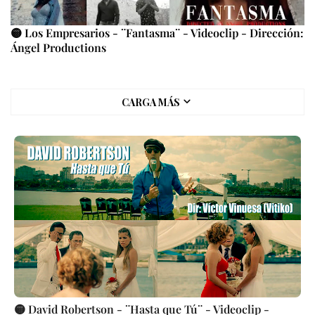
🟡 Los Empresarios - ¨Fantasma¨ - Videoclip - Dirección:
Ángel Productions
CARGA MÁS
🟡 David Robertson - ¨Hasta que Tú¨ - Videoclip -