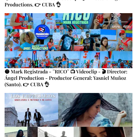
Productions. 👉 CUBA 👌
🟡 Mark Registrada - ¨RICO¨ 📺 Videoclip - 🎬 Director:
Ángel Production - Productor General: Yasniel Muñoz
(Santo). 👉 CUBA 👌