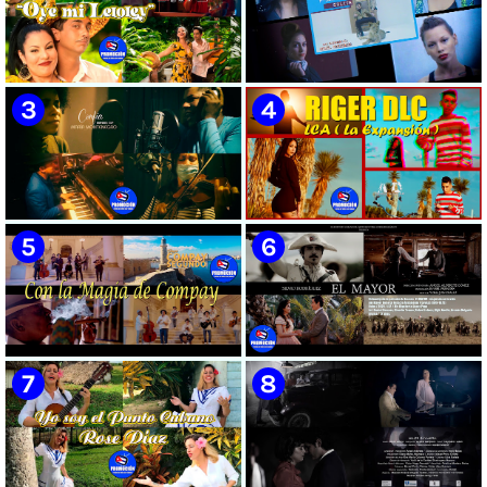
🟡 Susel Gómez (La China) ||
🟡 F-CUBA - ¨Solita¨ -
¨Oye Mi Leloley¨ || Director:
Videoclip - Director: Asiel
Onelio Jesús Larralde González
Babastro
|| Música popular bailable
cubana || Videoclip || CUBA
🟡 María Montenegro -
🟡 Riger DLC || ¨LCA ( La
¨Confía¨ 📺 Videoclip. CUBA
Expansión )¨ || Director: Dani
A.R || Música cubana || Videoclip
|| CUBA
🟡 Grupo Compay Segundo ||
🟡 Silvio Rodríguez - ¨El
¨Con La Magia de Compay¨ ||
Mayor¨ 📺 Videoclip - 🎬