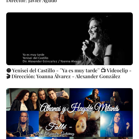
Director: Javier Agudo
🟡 Yenisei del Castillo - ¨Ya es muy tarde¨ 📺 Videoclip -
🎬 Dirección: Yoanna Álvarez - Alexander González