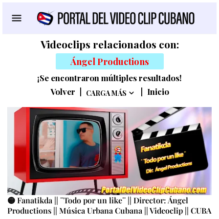
Videoclips relacionados con:
Ángel Productions
¡Se encontraron múltiples resultados!
Volver
|
|
Inicio
CARGA MÁS
🟡 Fanatikda || ¨Todo por un like¨ || Director: Ángel
Productions || Música Urbana Cubana || Videoclip || CUBA