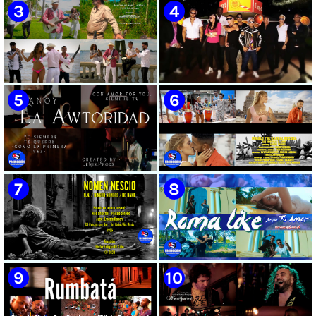
🟡 Susel Gómez (La China) ||
🟢 Pirro | ¨Vuelve a mi¨ |
¨Oye Mi Leloley¨ || Director:
Videoclip | Música Urbana
Onelio Jesús Larralde González
Cubana | Artistas Cubanos |
|| Música popular bailable
Canción | CUBA
cubana || Videoclip || CUBA
🟡 Tico González - ¨Aunque se
🔴 Osmani García & Varios
pare la mula¨ - Videoclip -
Artistas | ¨Chupi Chupi¨ |
Dirección: John Meriles -
Director: Joel Guilian | Videoclip
Roberto C. González
| Música Urbana Cubana |
Artistas Cubanos | Canción |
CUBA
🟢 Hanoy La Awtoridad |
🟡 Ronald & El Karnal de Cuba
¨Siempre Tú¨ | Director:
- ¨Que bonito es el amor¨ 📺
LEWIS.PRODS | Videoclip |
Videoclip - 🎬 Director: Andros
Música Urbana Cubana |
Barroso
Artistas Cubanos | Canción |
CUBA