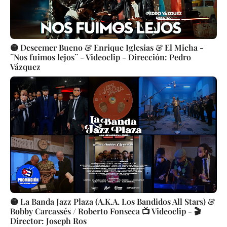
🟡 Descemer Bueno & Enrique Iglesias & El Micha -
¨Nos fuimos lejos¨ - Videoclip - Dirección: Pedro
Vázquez
🟡 La Banda Jazz Plaza (A.K.A. Los Bandidos All Stars) &
Bobby Carcassés / Roberto Fonseca 📺 Videoclip - 🎬
Director: Joseph Ros