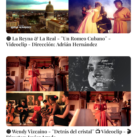
🟡 La Reyna & La Real - ¨Un Romeo Cubano¨ -
Videoclip - Dirección: Adrián Hernández
🟡 Wendy Vizcaino - ¨Detrás del cristal¨ 📺 Videoclip - 🎬