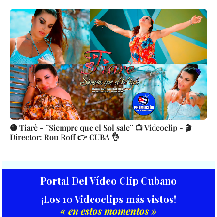
🟡 Tiarè - ¨Siempre que el Sol sale¨ 📺 Videoclip - 🎬
Director: Rou Roff 👉 CUBA 👌
Portal Del Vídeo Clip Cubano
¡Los 10 Videoclips más vistos!
« en estos momentos »