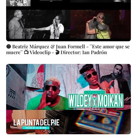
🟡 Beatriz Márquez & Juan Formell - ¨Este amor que se
muere¨ 📺 Videoclip - 🎬 Director: Ian Padrón