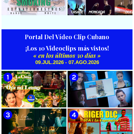
🟡 Rose Díaz || ¨Yo soy el Punto
🟡 Habana Mambo Orquesta &
Cubano¨ (Autores: Celina
Haila || ¨La cinturita¨ || Director:
González y Reutilio
Henry García Quintana ||
Domínguez) || Director:
Videoclip || Música Popular
Yuliades Mariño Cabello ||
Bailable Cubana || Son - Salsa -
Música popular tradicional
Timba || CUBA
cubana - Punto Cubano -
Portal Del Vídeo Clip Cubano
Punto Guajiro || Videoclip ||
🟡 Randy & White -
🟡 Casabe & Moncada & Buena
CUBA
¡Los 10 Videoclips más vistos!
Extraterrestres - ¨Smoking¨ -
Fe - ¨Gallo de pelea¨ - Videoclip
Videoclip - Dirección: Pepe
- Dirección: Omar Leyva
« en los últimos 30 días »
Salom
09.JUL.2026 - 07.AGO.2026