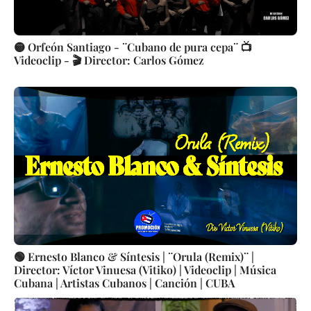
🟡 Orfeón Santiago - ¨Cubano de pura cepa¨ 📺
Videoclip - 🎬 Director: Carlos Gómez
🟢 Ernesto Blanco & Síntesis | ¨Orula (Remix)¨ |
Director: Víctor Vinuesa (Vitiko) | Videoclip | Música
Cubana | Artistas Cubanos | Canción | CUBA