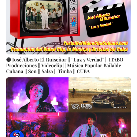
🟡 José Alberto El Ruiseñor || ¨Luz y Verdad¨ || ITABO
Producciones || Videoclip || Música Popular Bailable
Cubana || Son || Salsa || Timba || CUBA