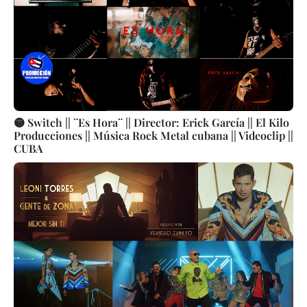
🟡 Switch || ¨Es Hora¨ || Director: Erick García || El Kilo
Producciones || Música Rock Metal cubana || Videoclip ||
CUBA