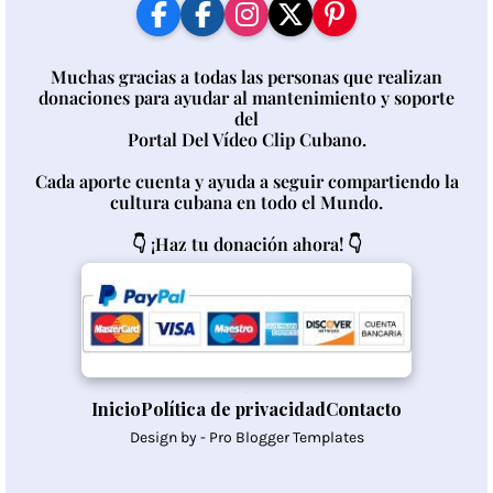
Alejandro Infante (El Pollo Qva Libre)
Alen Sarell
Alenia Piad
Alex Duvall
Muchas gracias a todas las personas que realizan
Alexander Abreu y Havana D´Primera
donaciones para ayudar al mantenimiento y soporte
Alexey El Tipo Este
Alexis Baro
Alexis Valdés
del
Portal Del Vídeo Clip Cubano.
Alfredito Rodríguez
Amanda Cepero
Amaury Pérez
Andy Cruz
Andy Rubal
Cada aporte cuenta y ayuda a seguir compartiendo la
cultura cubana en todo el Mundo.
Annalie López
Annie Garcés
Annys Batista
Anthony Bravo
Arahí
Arema Arega
👇 ¡Haz tu donación ahora! 👇
Argelia Fragoso
Ariel Díaz
Ariel Ragués
Arle Valdés
Arlenys
Arlenys Rodríguez
Arí Bayolo
Aymée Nuviola
Azucar Band
Azul Cyma
Azúcar Band
Azúcar Negra
B-Boy Rey & Dionis
B.o.2
Baby Cortes
Inicio
Política de privacidad
Contacto
Baby Lores
Baby Rasta y Gringo (*)
Design by -
Pro Blogger Templates
Banda de Boyeros
Bandera en Blanco
Barbarito Torres
Beatriz Luengo (*)