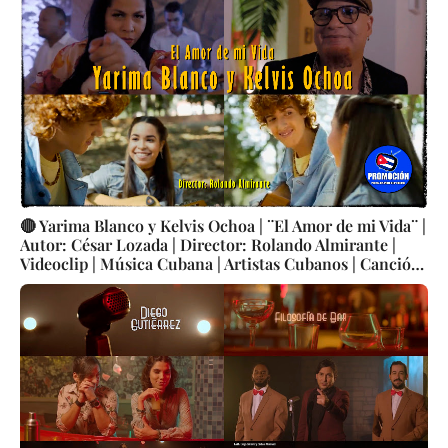
🔴 Yarima Blanco y Kelvis Ochoa | ¨El Amor de mi Vida¨ |
Autor: César Lozada | Director: Rolando Almirante |
Videoclip | Música Cubana | Artistas Cubanos | Canción
| CUBA