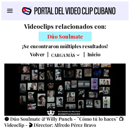
Videoclips relacionados con:
Dúo Soulmate
¡Se encontraron múltiples resultados!
Volver
|
|
Inicio
CARGA MÁS
🟡 Dúo Soulmate & Willy Punch - ¨Cómo tú lo haces¨ 📺
Videoclip - 🎬 Director: Alfredo Pérez Bravo