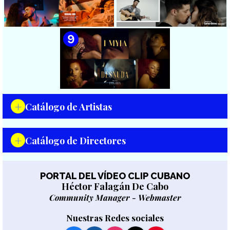
🟡 Zafiros - ¨Un nombre de
🟡 Máxima Alerta & Eduardo
mujer¨ - Proyecto Anima
Antonio - ¨Me veo sexy¨ -
EGREM - Videoclip Animado
Videoclip - Dirección:
- Dirección: Landy García
Ramón Cruz
🟡 Naldo - ¨Relación rota¨ 📺
🟡 Pablo Hernández -
Videoclip - 🎬 Director: Visual
¨Ahora¨ 📺 Videoclip - 🎬
EME
Director: Carlos Gómez
+
Catálogo de Artistas
08
0es3
AR-Latin
Abel Geronés
🟢 Sai Losada | ¨Desnuda¨ |
+
Catálogo de Directores
Abel Maceo
Aceituna sin Hueso
Achy Lang
Directora: Day García |
Videoclip | Música Urbana
Adalberto Álvarez y su Son
Agranel
Mauricio Figueiral
Charles Cabrera
Cubana | Artistas Cubanos |
Aisar y El Expresso de Cuba
Aixa & Bitácora
Canción | CUBA
Carlos Gómez
Yeandro Tamayo Luvín
PORTAL DEL VÍDEO CLIP CUBANO
Alain Daniel
Alain Pérez
Héctor Falagán De Cabo
Camilo Suárez
Daryel Mustelier
Community Manager - Webmaster
Alberto Lescay y FORMAS
Albin St' Rose
Mauricio Llópiz
Daniel Santoyo
Albita Rodríguez
Alden Ortuño
Nuestras Redes sociales
Ale Ruz & Javi
Alejandro Boué