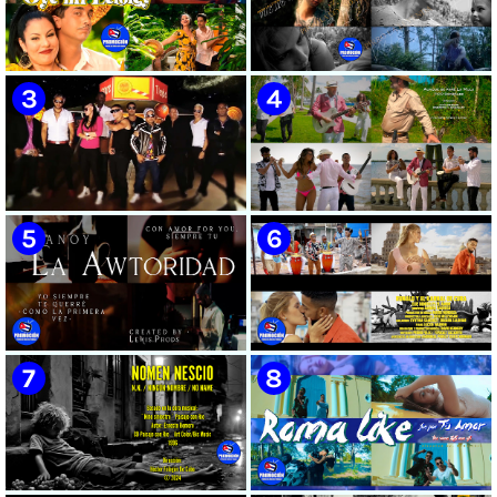
🟡 Susel Gómez (La China) ||
🟢 Pirro | ¨Vuelve a mi¨ |
¨Oye Mi Leloley¨ || Director:
Videoclip | Música Urbana
Onelio Jesús Larralde González
Cubana | Artistas Cubanos |
|| Música popular bailable
Canción | CUBA
cubana || Videoclip || CUBA
🔴 Osmani García & Varios
🟡 Tico González - ¨Aunque se
Artistas | ¨Chupi Chupi¨ |
pare la mula¨ - Videoclip -
Director: Joel Guilian | Videoclip
Dirección: John Meriles -
| Música Urbana Cubana |
Roberto C. González
Artistas Cubanos | Canción |
CUBA
🟢 Hanoy La Awtoridad |
🟡 Ronald & El Karnal de Cuba
¨Siempre Tú¨ | Director:
- ¨Que bonito es el amor¨ 📺
LEWIS.PRODS | Videoclip |
Videoclip - 🎬 Director: Andros