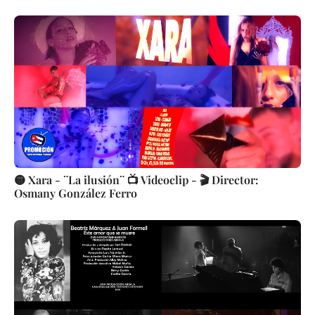
🟡 Xara - ¨La ilusión¨ 📺 Videoclip - 🎬 Director:
Osmany González Ferro