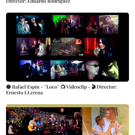
Director: Eduardo Rodríguez
🟡 Rafael Espín - ¨Loco¨ 📺 Videoclip - 🎬 Director:
Ernesto LLerena