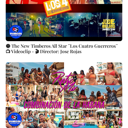
🟡 The New Timberos All Star ¨Los Cuatro Guerreros¨
📺 Videoclip - 🎬 Director: Jose Rojas