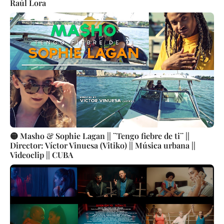
Raúl Lora
🟡 Masho & Sophie Lagan || ¨Tengo fiebre de ti¨ ||
Director: Víctor Vinuesa (Vitiko) || Música urbana ||
Videoclip || CUBA