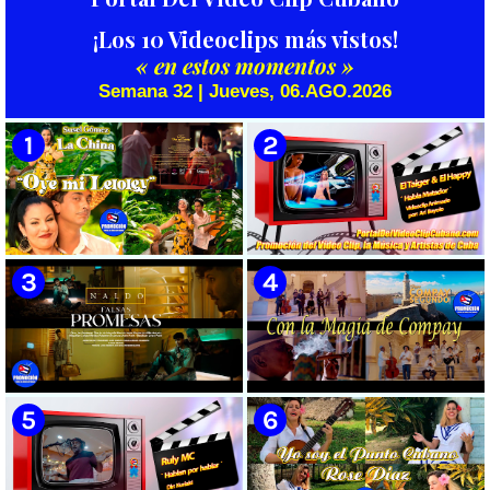
¡Los 10 Videoclips más vistos!
« en estos momentos »
Semana 32 | Jueves, 06.AGO.2026
🟡 Susel Gómez (La China) ||
🟡 El Taiger & El Happy ||
¨Oye Mi Leloley¨ || Director:
¨Habla Matador¨ || Videoclip
Onelio Jesús Larralde González
Animado || Director: Arí Bayolo
|| Música popular bailable
|| Música Urbana Cubana ||
cubana || Videoclip || CUBA
CUBA