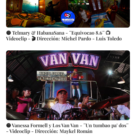
🟡 Telmary & HabanaSana - ¨Equivocao 8.6¨ 📺
Videoclip - 🎬 Dirección: Michel Pardo - Luis Toledo
🟡 Vanessa Formell y Los Van Van - ¨Un tumbao pa' dos¨
- Videoclip - Dirección: Maykel Román