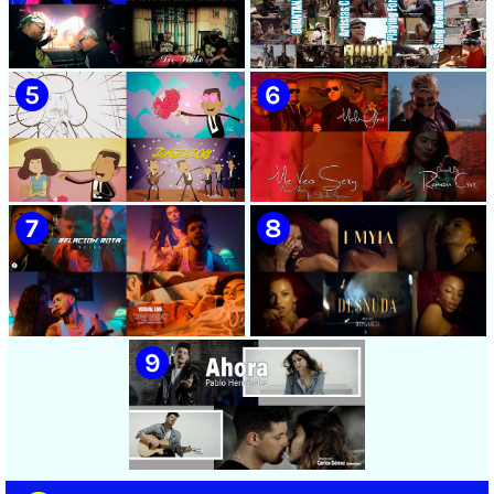
🟡 Chacal - ¨No Volveré¨ -
🟡 Adrián Berazaín & Luna
Videoclip - Dirección: Adrián
Manzanares - ¨Ya es
Sánchez Ávila
después¨ - Videoclip -
Dirección: Lester Hamlet
🟡 Sweet Lizzy Project -
🟡 75 Artistas Cubanos
¨Nothing Lasts¨ - Videoclip -
¨Guantanamera¨ - Playing
Dirección: Víctor Vinuesa
For Change - Song Around
(Vitiko)
The World
🟡 Zafiros - ¨Un nombre de
🟡 Máxima Alerta & Eduardo
mujer¨ - Proyecto Anima
Antonio - ¨Me veo sexy¨ -
EGREM - Videoclip Animado
Videoclip - Dirección:
- Dirección: Landy García
Ramón Cruz
🟡 Naldo - ¨Relación rota¨ 📺
🟢 Sai Losada | ¨Desnuda¨ |
Videoclip - 🎬 Director: Visual
Directora: Day García |
EME
Videoclip | Música Urbana