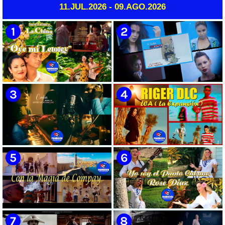
11.JUL.2026 - 09.AGO.2026
🟡 Susel Gómez (La China) ||
🟡 F-CUBA - ¨Solita¨ -
¨Oye Mi Leloley¨ || Director:
Videoclip - Director: Asiel
Onelio Jesús Larralde González
Babastro
|| Música popular bailable
cubana || Videoclip || CUBA
🟡 María Montenegro -
🟡 Riger DLC || ¨LCA ( La
¨Confía¨ 📺 Videoclip. CUBA
Expansión )¨ || Director: Dani
A.R || Música cubana || Videoclip
|| CUBA