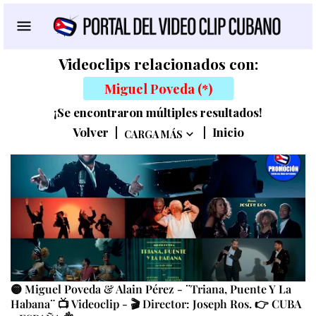
Videoclips relacionados con:
Miguel Poveda (*)
¡Se encontraron múltiples resultados!
Volver
|
|
Inicio
CARGA MÁS
🟡 Miguel Poveda & Alain Pérez - ¨Triana, Puente Y La
Habana¨ 📺 Videoclip - 🎬 Director: Joseph Ros. 👉 CUBA