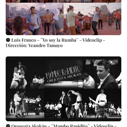
🟡 Luis Franco - ¨Yo soy la Rumba¨ - Videoclip -
Dirección: Yeandro Tamayo
🟡 Orquesta Akokán - ¨Mambo Rapidito¨ - Videoclip -