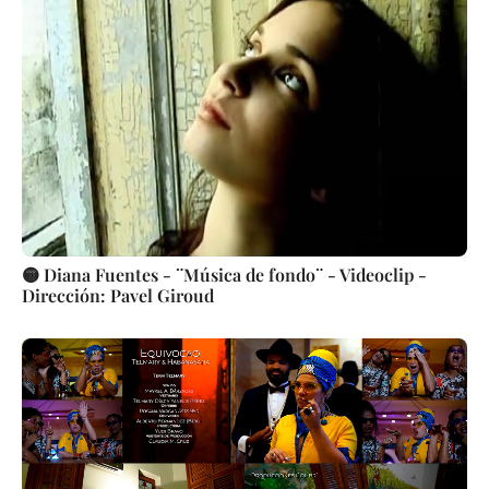
🟡 Diana Fuentes - ¨Música de fondo¨ - Videoclip -
Dirección: Pavel Giroud