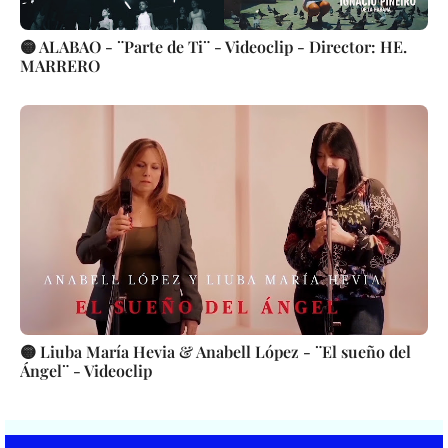
🟡 ALABAO - ¨Parte de Ti¨ - Videoclip - Director: HE.
MARRERO
🟡 Liuba María Hevia & Anabell López - ¨El sueño del
Ángel¨ - Videoclip