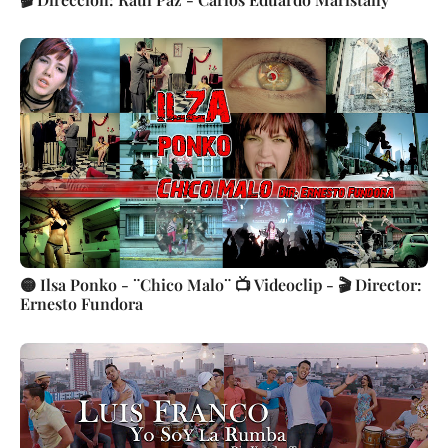
🟡 Ilsa Ponko - ¨Chico Malo¨ 📺 Videoclip - 🎬 Director:
Ernesto Fundora