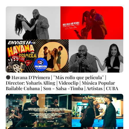
🟢 Havana D'Primera | ¨Más rollo que película¨ |
Director: Yoharis Alling | Videoclip | Música Popular
Bailable Cubana | Son - Salsa -Timba | Artistas | CUBA