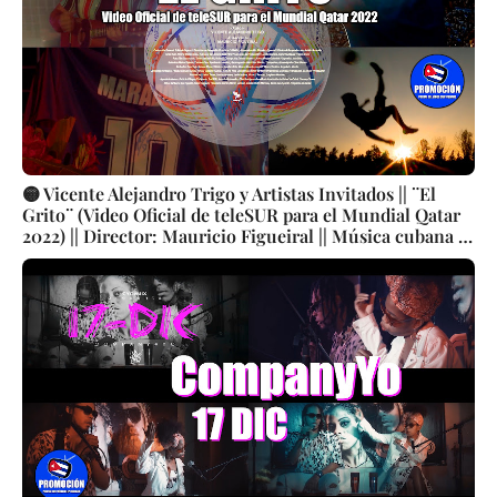
🟡 Vicente Alejandro Trigo y Artistas Invitados || ¨El
Grito¨ (Video Oficial de teleSUR para el Mundial Qatar
2022) || Director: Mauricio Figueiral || Música cubana ||
Videoclip || CUBA