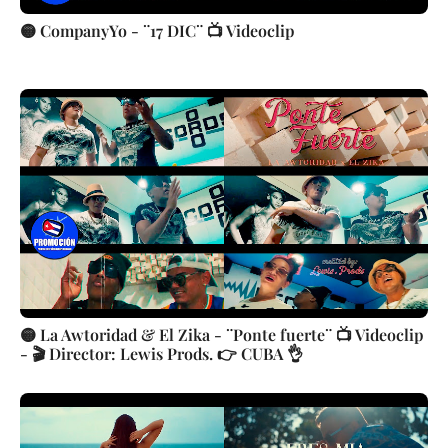
🟡 CompanyYo - ¨17 DIC¨ 📺 Videoclip
🟡 La Awtoridad & El Zika - ¨Ponte fuerte¨ 📺 Videoclip
- 🎬 Director: Lewis Prods. 👉 CUBA 👌