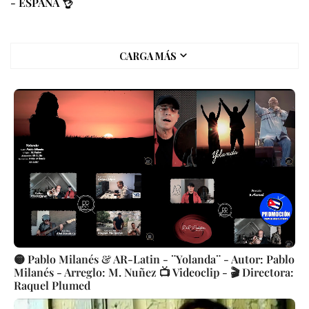
- ESPAÑA 👌
CARGA MÁS
🟡 Pablo Milanés & AR-Latin - ¨Yolanda¨ - Autor: Pablo
Milanés - Arreglo: M. Nuñez 📺 Videoclip - 🎬 Directora:
Raquel Plumed