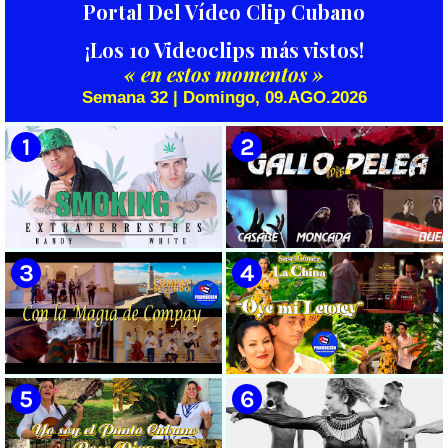
Portal Del Vídeo Clip Cubano
¡Los 10 Videoclips más vistos!
« en estos momentos »
Semana 32 | Domingo, 09.AGO.2026
🟡 Randy & White -
🟡 Casabe & Moncada & Buena
Extraterrestres - ¨Smoking¨ -
Fe - ¨Gallo de pelea¨ - Videoclip
Videoclip - Dirección: Pepe
- Dirección: Omar Leyva
Salom