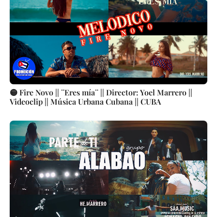
🟡 Fire Novo || ¨Eres mía¨ || Director: Yoel Marrero ||
Videoclip || Música Urbana Cubana || CUBA