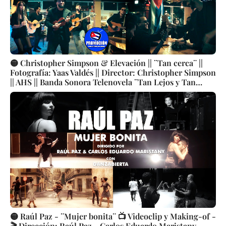
🟡 Christopher Simpson & Elevación || ¨Tan cerca¨ ||
Fotografía: Yaas Valdés || Director: Christopher Simpson
|| AHS || Banda Sonora Telenovela ¨Tan Lejos y Tan
Cerca¨ || Música cubana || Videoclip || CUBA
🟡 Raúl Paz - ¨Mujer bonita¨ 📺 Videoclip y Making-of -
🎬 Dirección: Raúl Paz - Carlos Eduardo Maristany