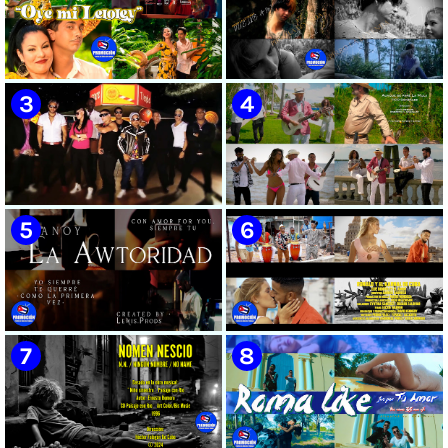
🟡 Susel Gómez (La China) ||
🟢 Pirro | ¨Vuelve a mi¨ |
¨Oye Mi Leloley¨ || Director:
Videoclip | Música Urbana
Onelio Jesús Larralde González
Cubana | Artistas Cubanos |
|| Música popular bailable
Canción | CUBA
cubana || Videoclip || CUBA
🔴 Osmani García & Varios
🟡 Tico González - ¨Aunque se
Artistas | ¨Chupi Chupi¨ |
pare la mula¨ - Videoclip -
Director: Joel Guilian | Videoclip
Dirección: John Meriles -
| Música Urbana Cubana |
Roberto C. González
Artistas Cubanos | Canción |
CUBA
🟢 Hanoy La Awtoridad |
🟡 Ronald & El Karnal de Cuba
¨Siempre Tú¨ | Director:
- ¨Que bonito es el amor¨ 📺