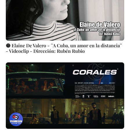
🟡 Elaine De Valero - ¨A Cuba, un amor en la distancia¨
- Videoclip - Dirección: Rubén Rubio