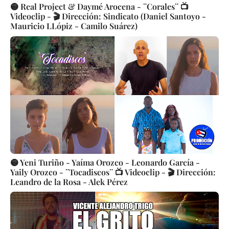
🟡 Real Project & Daymé Arocena - ¨Corales¨ 📺
Videoclip - 🎬 Dirección: Sindicato (Daniel Santoyo -
Mauricio LLópiz - Camilo Suárez)
🟡 Yeni Turiño - Yaíma Orozco - Leonardo García -
Yaily Orozco - ¨Tocadiscos¨ 📺 Videoclip - 🎬 Dirección:
Leandro de la Rosa - Alek Pérez