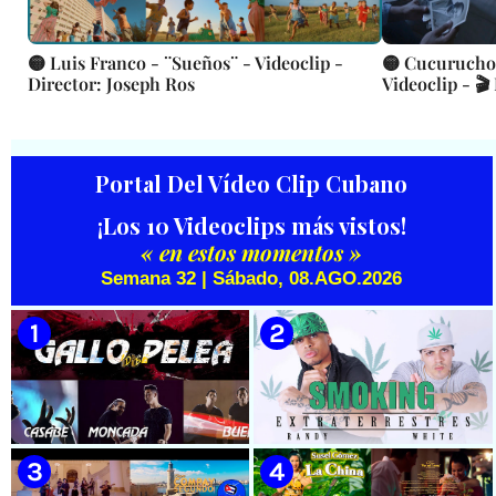
🟡 Luis Franco - ¨Sueños¨ - Videoclip -
🟡 Cucurucho 
Director: Joseph Ros
Videoclip - 🎬
Portal Del Vídeo Clip Cubano
¡Los 10 Videoclips más vistos!
« en estos momentos »
Semana 32 | Sábado, 08.AGO.2026