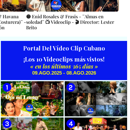
 & Havana
🟡 Enid Rosales & Frasis - ¨Almas en
osturera)¨ -
soledad¨ 📺 Videoclip - 🎬 Director: Lester
rón
Brito
Portal Del Vídeo Clip Cubano
¡Los 10 Videoclips más vistos!
« en los últimos 365 días »
09.AGO.2025 - 08.AGO.2026