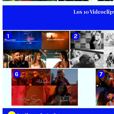
Dirección: Salamandra
Dirección: David Hernández -
Productions
Baghavan Ishaya
Los 10 Videoclip
🟡 Juan Formell y Los Van Van -
🟡 David Blanco - ¨Parar el
¨Chapeando¨ - Videoclip
tiempo¨ - Videoclip -
Animado - Dirección: Ian
Dirección: Bilko Cuervo
Padrón
🟡 Chacal - ¨No Volveré¨ - Videoclip
🟡 Adrián Berazaín
- Dirección: Adrián Sánchez Ávila
Manzanares - ¨Ya es 
Videoclip - Direcció
Hamlet