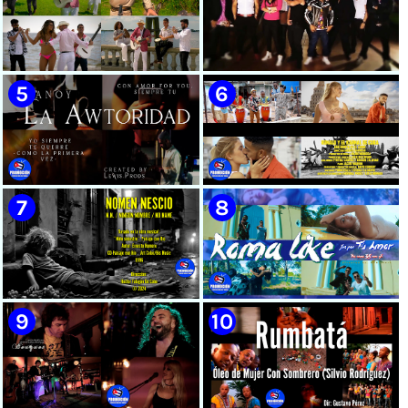
🟡 Susel Gómez (La China) ||
🟢 Pirro | ¨Vuelve a mi¨ |
¨Oye Mi Leloley¨ || Director:
Videoclip | Música Urbana
Onelio Jesús Larralde González
Cubana | Artistas Cubanos |
|| Música popular bailable
Canción | CUBA
cubana || Videoclip || CUBA
🟡 Tico González - ¨Aunque se
🔴 Osmani García & Varios
pare la mula¨ - Videoclip -
Artistas | ¨Chupi Chupi¨ |
Dirección: John Meriles -
Director: Joel Guilian |
Roberto C. González
Videoclip | Música Urbana
Cubana | Artistas Cubanos |
Canción | CUBA
🟢 Hanoy La Awtoridad |
🟡 Ronald & El Karnal de Cuba
¨Siempre Tú¨ | Director:
- ¨Que bonito es el amor¨ 📺
LEWIS.PRODS | Videoclip |
Videoclip - 🎬 Director: Andros
Música Urbana Cubana |
Barroso
Artistas Cubanos | Canción |
CUBA
🟢 Paisaje con Río | NOMEN
🟡 Roma Like - ¨Fue por tu
NESCIO, basado en la obra
amor¨ 📺 Videoclip - 🎬