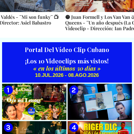
Valdés - ¨Mi son funky¨ 📺
🟡 Juan Formell y Los Van Van
 Director: Asiel Babastro
Queens - ¨Un año después (La C
Videoclip - Dirección: Ian Pad
Portal Del Vídeo Clip Cubano
¡Los 10 Videoclips más vistos!
« en los últimos 30 días »
10.JUL.2026 - 08.AGO.2026