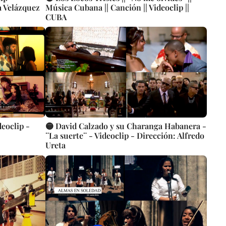
a Velázquez
Música Cubana || Canción || Videoclip ||
CUBA
deoclip -
🟡 David Calzado y su Charanga Habanera -
¨La suerte¨ - Videoclip - Dirección: Alfredo
Ureta