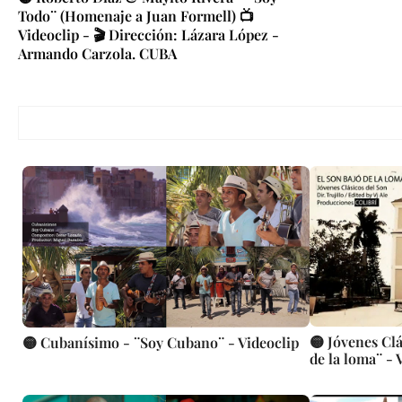
Todo¨ (Homenaje a Juan Formell) 📺
Videoclip - 🎬 Dirección: Lázara López -
Armando Carzola. CUBA
🟡 Jóvenes Clá
🟡 Cubanísimo - ¨Soy Cubano¨ - Videoclip
de la loma¨ - 