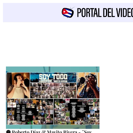
🟡 Roberto Díaz & Mayito Rivera - ¨Soy