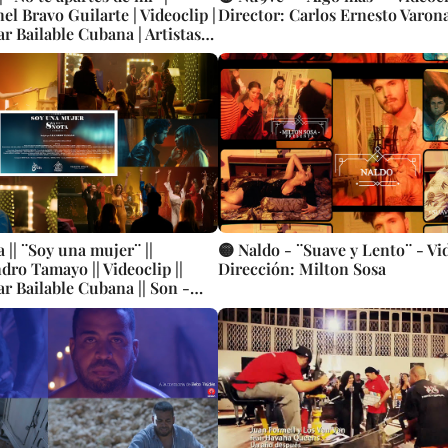
el Bravo Guilarte | Videoclip |
Director: Carlos Ernesto Varon
r Bailable Cubana | Artistas
nción | CUBA
 || ¨Soy una mujer¨ ||
🟡 Naldo - ¨Suave y Lento¨ - Vi
dro Tamayo || Videoclip ||
Dirección: Milton Sosa
r Bailable Cubana || Son -
 || CUBA