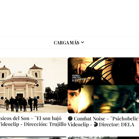
CARGA MÁS
sicos del Son - ¨El son bajó
🟡 Combat Noise - ¨Psichobelic
Videoclip - Dirección: Trujillo
Videoclip - 🎬 Director: DELA