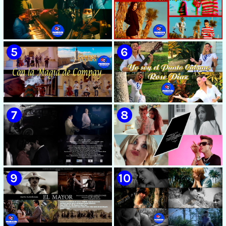
🟡 Susel Gómez (La China) ||
🟡 F-CUBA - ¨Solita¨ -
¨Oye Mi Leloley¨ || Director:
Videoclip - Director: Asiel
Onelio Jesús Larralde González
Babastro
|| Música popular bailable
cubana || Videoclip || CUBA
🟡 María Montenegro -
🟡 Riger DLC || ¨LCA ( La
¨Confía¨ 📺 Videoclip. CUBA
Expansión )¨ || Director: Dani
A.R || Música cubana || Videoclip
|| CUBA
🟡 Grupo Compay Segundo ||
🟡 Rose Díaz || ¨Yo soy el Punto
¨Con La Magia de Compay¨ ||
Cubano¨ (Autores: Celina
Música popular tradicional
González y Reutilio
cubana || Videoclip || CUBA
Domínguez) || Director:
Yuliades Mariño Cabello ||
Música popular tradicional
cubana - Punto Cubano -
Punto Guajiro || Videoclip ||
🟡 Beatriz Márquez - ¨Mujer
🟡 July Roby || ¨Contigo o sin tí¨
CUBA
Bayamesa¨ 📺 Videoclip - 🎬
|| Videoclip || Música Urbana