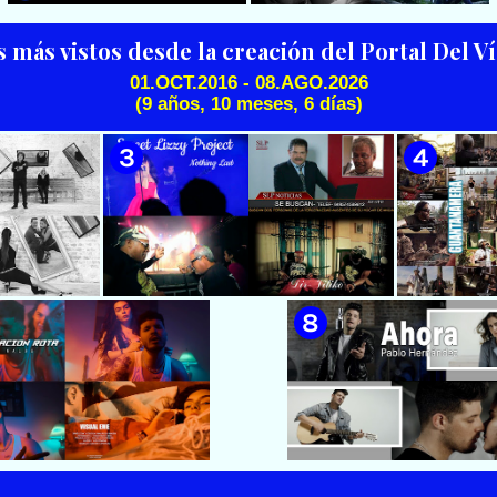
Director: Ángel Alderete
Cubana || Director: Marlon el
Científiko || CUBA
s más vistos desde la creación del Portal Del 
01.OCT.2016 - 08.AGO.2026
(9 años, 10 meses, 6 días)
🟡 Silvio Rodríguez - ¨El
🟢 Pirro | ¨Vuelve a mi¨ |
Mayor¨ 📺 Videoclip - 🎬
Videoclip | Música Urbana
Director: Ángel Alderete -
Cubana | Artistas Cubanos |
Videoclip de la película de
Canción | CUBA
ficción ¨EL MAYOR¨ inspirada
en la vida del Mayor General
Ignacio Agramonte y Loynaz /
Director: Rigoberto López
Pego / ICAIC 👉 CUBA 👌
 & Luna
🟡 Sweet Lizzy Project - ¨Nothing
🟡 7
después¨ -
Lasts¨ - Videoclip - Dirección:
¨Guantan
n: Lester
Víctor Vinuesa (Vitiko)
Change - 