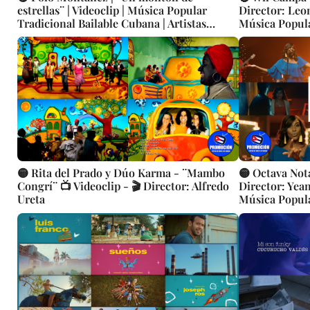
estrellas¨ | Videoclip | Música Popular
Director: Leon
Tradicional Bailable Cubana | Artistas
Música Popula
Cubanos | Canción | CUBA
Cubanos | Ca
🟡 Rita del Prado y Dúo Karma - ¨Mambo
🟡 Octava Nota
Congrí¨ 📺 Videoclip - 🎬 Director: Alfredo
Director: Yean
Ureta
Música Popula
Salsa - Timba