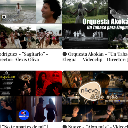
odríguez - ¨Sagitario¨ -
🟡 Orquesta Akokán - ¨Un Taba
rector: Alexis Oliva
Elegua¨ - Videoclip - Director: 
 ¨No te apartes de mi¨ |
🟡 Nu9ve - ¨Algo más¨ - Videocl