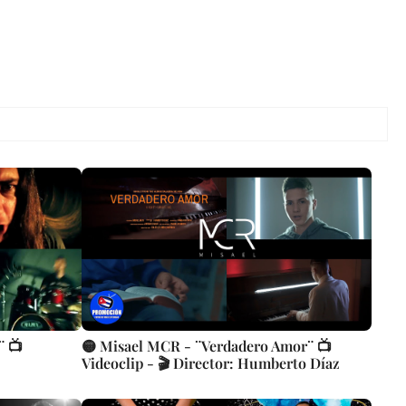
¨ 📺
🟡 Misael MCR - ¨Verdadero Amor¨ 📺
Videoclip - 🎬 Director: Humberto Díaz