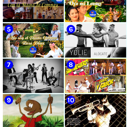
🟡 Casabe & Moncada & Buena
🟡 Randy & White -
Fe - ¨Gallo de pelea¨ - Videoclip
Extraterrestres - ¨Smoking¨ -
- Dirección: Omar Leyva
Videoclip - Dirección: Pepe
Salom
🟡 Grupo Compay Segundo ||
🟡 Susel Gómez (La China) ||
¨Con La Magia de Compay¨ ||
¨Oye Mi Leloley¨ || Director:
Música popular tradicional
Onelio Jesús Larralde González
cubana || Videoclip || CUBA
|| Música popular bailable
cubana || Videoclip || CUBA
🟡 Rose Díaz || ¨Yo soy el Punto
🟡 Yolie - ¨Alócate¨ - Videoclip
Cubano¨ (Autores: Celina
- Dirección: Pedro Vázquez
González y Reutilio
Domínguez) || Director:
Yuliades Mariño Cabello ||
Música popular tradicional
cubana - Punto Cubano -
Punto Guajiro || Videoclip ||
🟡 Lázaro Valdés & Bamboleo -
🟡 Septeto Santiaguero -
CUBA
¨Necesito tiempo¨ - Videoclip -
¨Gusto y Sabor¨ - Videoclip -