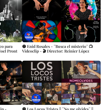
co para
🟡 Enid Rosales - ¨Busca el misterio¨ 📺
Joel Pront
Videoclip - 🎬 Director: Reinier López
ip -
🟡 Los Locos Tristes || ¨No me olvides¨ ||