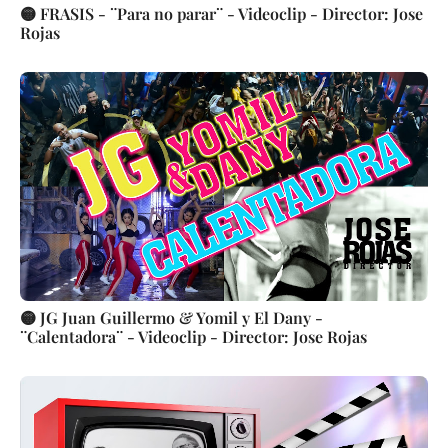
🟡 FRASIS - ¨Para no parar¨ - Videoclip - Director: Jose
Rojas
🟡 JG Juan Guillermo & Yomil y El Dany -
¨Calentadora¨ - Videoclip - Director: Jose Rojas