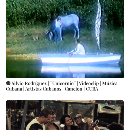
🔴 Silvio Rodríguez | ¨Unicornio¨ | Videoclip | Música
Cubana | Artistas Cubanos | Canción | CUBA