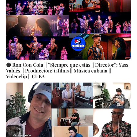
🟡 Ron Con Cola || ¨Siempre que estás || Director¨: Yass
Valdés || Producción: i4films || Música cubana ||
Videoclip || CUBA