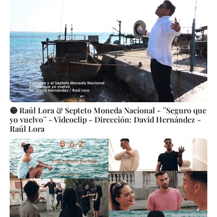
🟡 Raúl Lora & Septeto Moneda Nacional - ¨Seguro que
yo vuelvo¨ - Videoclip - Dirección: David Hernández -
Raúl Lora