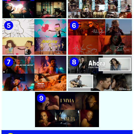
🟡 Chacal - ¨No Volveré¨ -
🟡 Adrián Berazaín & Luna
Videoclip - Dirección: Adrián
Manzanares - ¨Ya es
Sánchez Ávila
después¨ - Videoclip -
Dirección: Lester Hamlet
🟡 Sweet Lizzy Project -
🟡 75 Artistas Cubanos
¨Nothing Lasts¨ - Videoclip -
¨Guantanamera¨ - Playing
Dirección: Víctor Vinuesa
For Change - Song Around
(Vitiko)
The World
🟡 Zafiros - ¨Un nombre de
🟡 Máxima Alerta & Eduardo
mujer¨ - Proyecto Anima
Antonio - ¨Me veo sexy¨ -
EGREM - Videoclip Animado
Videoclip - Dirección:
- Dirección: Landy García
Ramón Cruz
🟡 Naldo - ¨Relación rota¨ 📺
🟡 Pablo Hernández -
Videoclip - 🎬 Director: Visual
¨Ahora¨ 📺 Videoclip - 🎬
EME
Director: Carlos Gómez