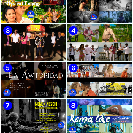
🟡 Susel Gómez (La China) ||
🟢 Pirro | ¨Vuelve a mi¨ |
¨Oye Mi Leloley¨ || Director:
Videoclip | Música Urbana
Onelio Jesús Larralde González
Cubana | Artistas Cubanos |
|| Música popular bailable
Canción | CUBA
cubana || Videoclip || CUBA
🔴 Osmani García & Varios
🟡 Tico González - ¨Aunque se
Artistas | ¨Chupi Chupi¨ |
pare la mula¨ - Videoclip -
Director: Joel Guilian | Videoclip
Dirección: John Meriles -
| Música Urbana Cubana |
Roberto C. González
Artistas Cubanos | Canción |
CUBA
🟢 Hanoy La Awtoridad |
🟡 Ronald & El Karnal de Cuba
¨Siempre Tú¨ | Director:
- ¨Que bonito es el amor¨ 📺