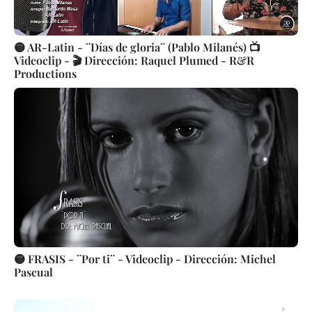
🟡 AR-Latin - ¨Días de gloria¨ (Pablo Milanés) 📺
Videoclip - 🎬 Dirección: Raquel Plumed - R&R
Productions
🟡 FRASIS - ¨Por ti¨ - Videoclip - Dirección: Michel
Pascual