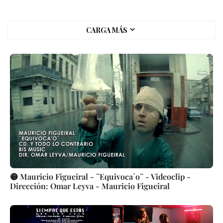
CARGA MÁS
🟡 Mauricio Figueiral - ¨Equivoca´o¨ - Videoclip -
Dirección: Omar Leyva - Mauricio Figueiral