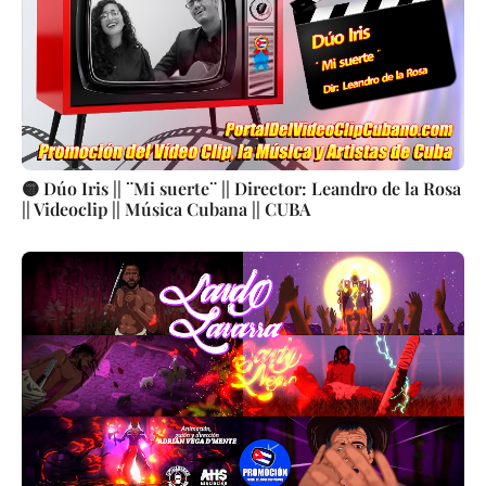
🟡 Dúo Iris || ¨Mi suerte¨ || Director: Leandro de la Rosa
|| Videoclip || Música Cubana || CUBA