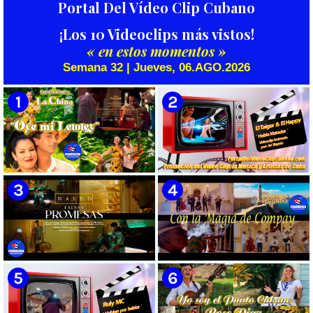
Portal Del Vídeo Clip Cubano
¡Los 10 Videoclips más vistos!
« en estos momentos »
Semana 32 | Jueves, 06.AGO.2026
🟡 Susel Gómez (La China) ||
🟡 El Taiger & El Happy ||
¨Oye Mi Leloley¨ || Director:
¨Habla Matador¨ || Videoclip
Onelio Jesús Larralde González
Animado || Director: Arí Bayolo
|| Música popular bailable
|| Música Urbana Cubana ||
cubana || Videoclip || CUBA
CUBA