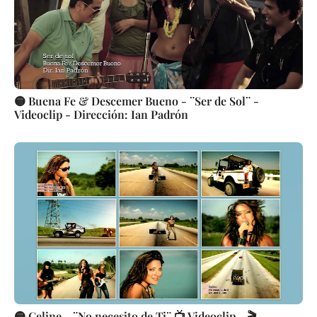
🟡 Buena Fe & Descemer Bueno - ¨Ser de Sol¨ -
Videoclip - Dirección: Ian Padrón
🟡 Celine - ¨No necesito de Ti¨ 📺 Videoclip - 🎬 -