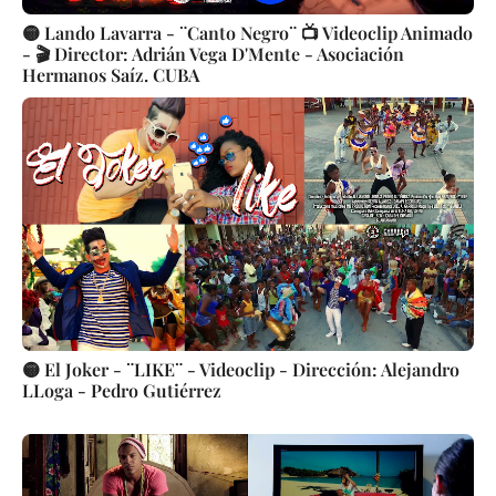
🟡 Lando Lavarra - ¨Canto Negro¨ 📺 Videoclip Animado
- 🎬 Director: Adrián Vega D'Mente - Asociación
Hermanos Saíz. CUBA
🟡 El Joker - ¨LIKE¨ - Videoclip - Dirección: Alejandro
LLoga - Pedro Gutiérrez