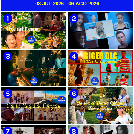
08.JUL.2026 - 06.AGO.2026
Héctor Falagán De Cabo |
ficción ¨EL MAYOR¨ inspirada
Videoclip | Música Pop Rock
en la vida del Mayor General
Cubana | Artistas Cubanos |
Ignacio Agramonte y Loynaz /
Instrumental | CUBA
Director: Rigoberto López Pego
/ ICAIC 👉 CUBA 👌
🟡 Susel Gómez (La China) ||
🟡 F-CUBA - ¨Solita¨ -
¨Oye Mi Leloley¨ || Director:
Videoclip - Director: Asiel
Onelio Jesús Larralde González
Babastro
|| Música popular bailable
cubana || Videoclip || CUBA
🟡 María Montenegro -
🟡 Riger DLC || ¨LCA ( La
¨Confía¨ 📺 Videoclip. CUBA
Expansión )¨ || Director: Dani
A.R || Música cubana || Videoclip
|| CUBA