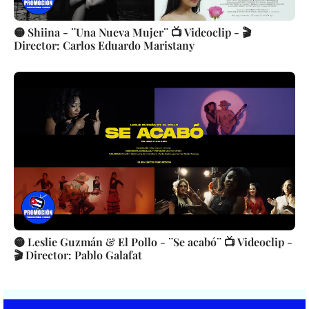
🟡 Shiina - ¨Una Nueva Mujer¨ 📺 Videoclip - 🎬
Director: Carlos Eduardo Maristany
🟡 Leslie Guzmán & El Pollo - ¨Se acabó¨ 📺 Videoclip -
🎬 Director: Pablo Galafat