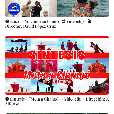
🟡 B.o.2 - ¨Yo conozco lo mío¨ 📺 Videoclip - 🎬
Director: David López Cruz
🟡 Síntesis - ¨Meta a Changó¨ - Videoclip - Dirección: X
Alfonso