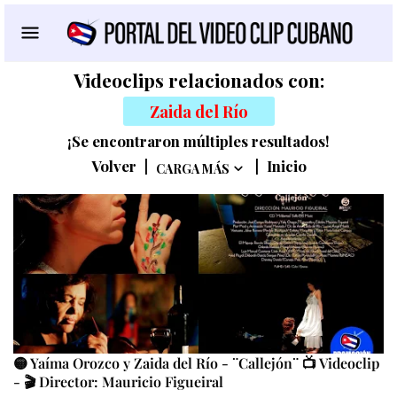
Videoclips relacionados con:
Zaida del Río
¡Se encontraron múltiples resultados!
Volver
|
|
Inicio
CARGA MÁS
🟡 Yaíma Orozco y Zaida del Río - ¨Callejón¨ 📺 Videoclip
- 🎬 Director: Mauricio Figueiral