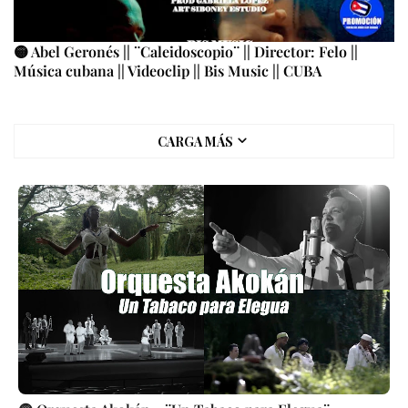
🟡 Abel Geronés || ¨Caleidoscopio¨ || Director: Felo ||
Música cubana || Videoclip || Bis Music || CUBA
CARGA MÁS