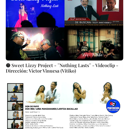
🟡 Sweet Lizzy Project - ¨Nothing Lasts¨ - Videoclip -
Dirección: Víctor Vinuesa (Vitiko)