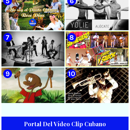
🟡 Grupo Compay Segundo ||
🟡 Susel Gómez (La China) ||
¨Con La Magia de Compay¨ ||
¨Oye Mi Leloley¨ || Director:
Música popular tradicional
Onelio Jesús Larralde González
cubana || Videoclip || CUBA
|| Música popular bailable
cubana || Videoclip || CUBA
🟡 Rose Díaz || ¨Yo soy el Punto
🟡 Yolie - ¨Alócate¨ - Videoclip -
Cubano¨ (Autores: Celina
Dirección: Pedro Vázquez
González y Reutilio
Domínguez) || Director:
Yuliades Mariño Cabello ||
Música popular tradicional
cubana - Punto Cubano -
Punto Guajiro || Videoclip ||
🟡 Lázaro Valdés & Bamboleo -
🟡 Septeto Santiaguero - ¨Gusto
CUBA
¨Necesito tiempo¨ - Videoclip -
y Sabor¨ - Videoclip -
Dirección: Salamandra
Dirección: David Hernández -
Productions
Baghavan Ishaya
Portal Del Vídeo Clip Cubano