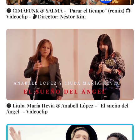
🟡 CIMAFUNK & SALMA - ¨Parar el tiempo¨ (remix) 📺
Videoclip - 🎬 Director: Néstor Kim
🟡 Liuba María Hevia & Anabell López - ¨El sueño del
Ángel¨ - Videoclip