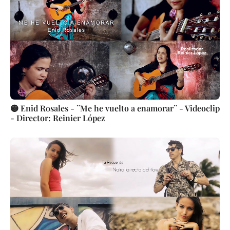
🟡 Enid Rosales - ¨Me he vuelto a enamorar¨ - Videoclip
- Director: Reinier López