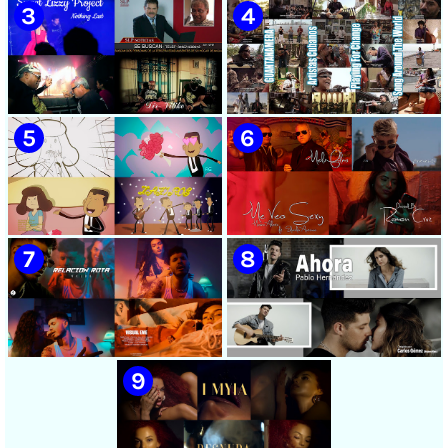
🟡 Chacal - ¨No Volveré¨ -
🟡 Adrián Berazaín & Luna
Videoclip - Dirección: Adrián
Manzanares - ¨Ya es
Sánchez Ávila
después¨ - Videoclip -
Dirección: Lester Hamlet
🟡 Sweet Lizzy Project -
🟡 75 Artistas Cubanos
¨Nothing Lasts¨ - Videoclip -
¨Guantanamera¨ - Playing
Dirección: Víctor Vinuesa
For Change - Song Around
(Vitiko)
The World
🟡 Zafiros - ¨Un nombre de
🟡 Máxima Alerta & Eduardo
mujer¨ - Proyecto Anima
Antonio - ¨Me veo sexy¨ -
EGREM - Videoclip Animado
Videoclip - Dirección:
- Dirección: Landy García
Ramón Cruz
🟡 Naldo - ¨Relación rota¨ 📺
🟡 Pablo Hernández -