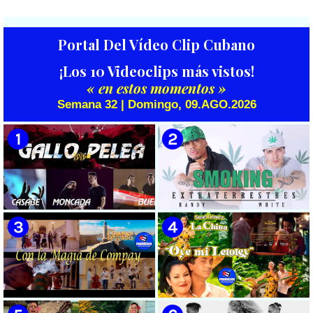
Portal Del Vídeo Clip Cubano
¡Los 10 Videoclips más vistos!
« en estos momentos »
Semana 32 | Domingo, 09.AGO.2026
🟡 Casabe & Moncada & Buena
🟡 Randy & White -
Fe - ¨Gallo de pelea¨ - Videoclip
Extraterrestres - ¨Smoking¨ -
- Dirección: Omar Leyva
Videoclip - Dirección: Pepe
Salom