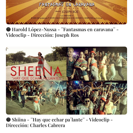
🟡 Harold López-Nussa - ¨Fantasmas en caravana¨ -
Videoclip - Dirección: Joseph Ros
🟡 Shiina - ¨Hay que echar pa´lante¨ - Videoclip -
Dirección: Charles Cabrera