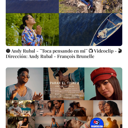
🟡 Andy Rubal - ¨Toca pensando en mi¨ 📺 Videoclip - 🎬
Dirección: Andy Rubal - François Brunelle