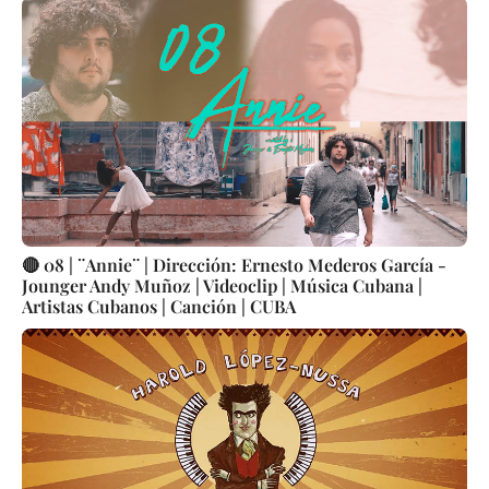
🔴 08 | ¨Annie¨ | Dirección: Ernesto Mederos García -
Jounger Andy Muñoz | Videoclip | Música Cubana |
Artistas Cubanos | Canción | CUBA