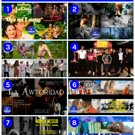
🟡 Susel Gómez (La China) ||
🟢 Pirro | ¨Vuelve a mi¨ |
¨Oye Mi Leloley¨ || Director:
Videoclip | Música Urbana
Onelio Jesús Larralde González
Cubana | Artistas Cubanos |
|| Música popular bailable
Canción | CUBA
cubana || Videoclip || CUBA
🟡 Tico González - ¨Aunque se
🔴 Osmani García & Varios
pare la mula¨ - Videoclip -
Artistas | ¨Chupi Chupi¨ |
Dirección: John Meriles -
Director: Joel Guilian | Videoclip
Roberto C. González
| Música Urbana Cubana |
Artistas Cubanos | Canción |
CUBA