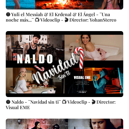
🟡 Yuli el Messiah & El Krdenal & El Ángel - ¨Una
noche más...¨ 📺 Videoclip - 🎬 Director: YohanStereo
🟡 Naldo - ¨Navidad sin ti¨ 📺 Videoclip - 🎬 Director:
Visual EME