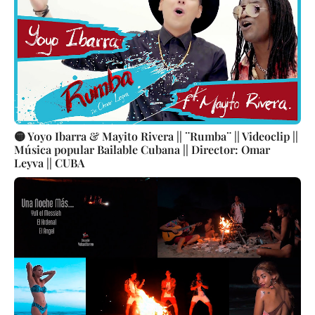
🟡 Yoyo Ibarra & Mayito Rivera || ¨Rumba¨ || Videoclip ||
Música popular Bailable Cubana || Director: Omar
Leyva || CUBA