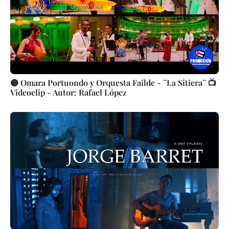
🟡 Omara Portuondo y Orquesta Failde - ¨La Sitiera¨ 📺
Videoclip - Autor: Rafael López