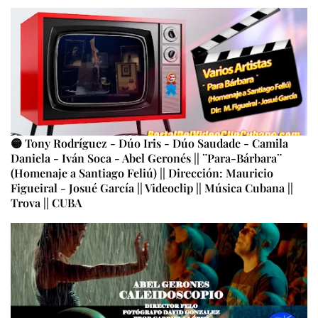
🟡 Tony Rodríguez - Dúo Iris - Dúo Saudade - Camila
Daniela - Iván Soca - Abel Geronés || ¨Para-Bárbara¨
(Homenaje a Santiago Feliú) || Dirección: Mauricio
Figueiral - Josué García || Videoclip || Música Cubana ||
Trova || CUBA