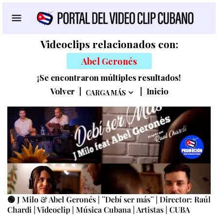
Videoclips relacionados con:
Abel Geronés
¡Se encontraron múltiples resultados!
Volver
|
|
Inicio
CARGA MÁS
🟢 J Milo & Abel Geronés | ¨Debí ser más¨ | Director: Raúl
Chardi | Videoclip | Música Cubana | Artistas | CUBA