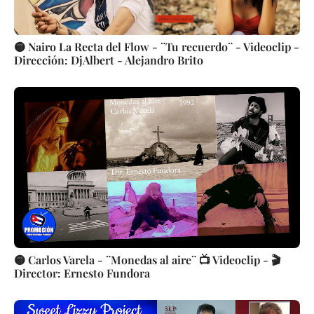
🟡 Nairo La Recta del Flow - ¨Tu recuerdo¨ - Videoclip -
Dirección: DjAlbert - Alejandro Brito
🟡 Carlos Varela - ¨Monedas al aire¨ 📺 Videoclip - 🎬
Director: Ernesto Fundora