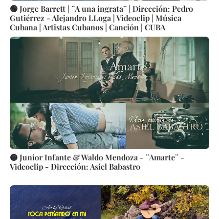
🟢 Jorge Barrett | ¨A una ingrata¨ | Dirección: Pedro
Gutiérrez - Alejandro LLoga | Videoclip | Música
Cubana | Artistas Cubanos | Canción | CUBA
🟡 Junior Infante & Waldo Mendoza - ¨Amarte¨ -
Videoclip - Dirección: Asiel Babastro