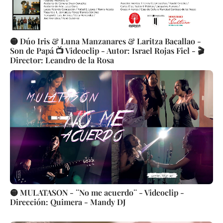
🟡 Dúo Iris & Luna Manzanares & Laritza Bacallao -
Son de Papá 📺 Videoclip - Autor: Israel Rojas Fiel - 🎬
Director: Leandro de la Rosa
🟡 MULATASON - ¨No me acuerdo¨ - Videoclip -
Dirección: Quimera - Mandy DJ