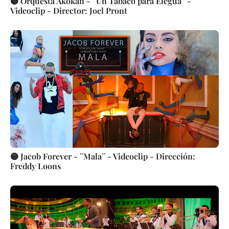
🟡 Orquesta Akokán - ¨Un Tabaco para Elegua¨ -
Videoclip - Director: Joel Pront
🟡 Jacob Forever - ¨Mala¨ - Videoclip - Dirección:
Freddy Loons