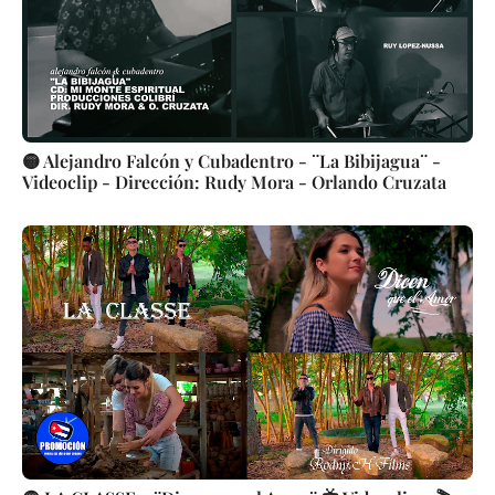
🟡 Alejandro Falcón y Cubadentro - ¨La Bibijagua¨ -
Videoclip - Dirección: Rudy Mora - Orlando Cruzata