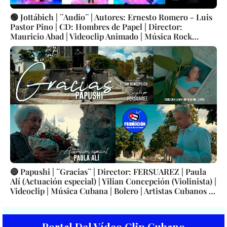
🟢 Jottábich | ¨Audio¨ | Autores: Ernesto Romero - Luis
Pastor Pino | CD: Hombres de Papel | Director:
Mauricio Abad | Videoclip Animado | Música Rock
Cubana | Artistas Cubanos | Canción | CUBA
🔴 Papushi | ¨Gracias¨ | Director: FERSUAREZ | Paula
Alí (Actuación especial) | Yilian Concepción (Violinista) |
Videoclip | Música Cubana | Bolero | Artistas Cubanos |
Canción | CUBA
Portal Del Vídeo Clip Cubano