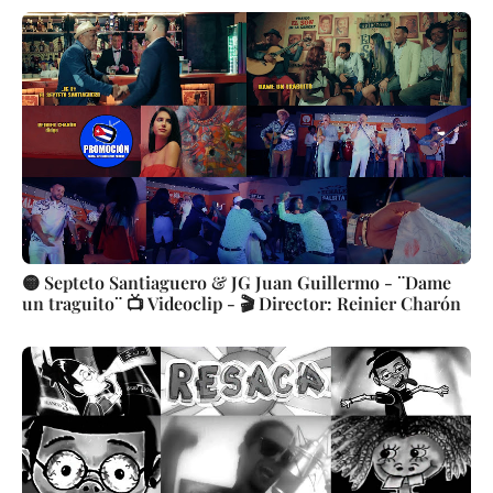
🟡 Septeto Santiaguero & JG Juan Guillermo - ¨Dame
un traguito¨ 📺 Videoclip - 🎬 Director: Reinier Charón