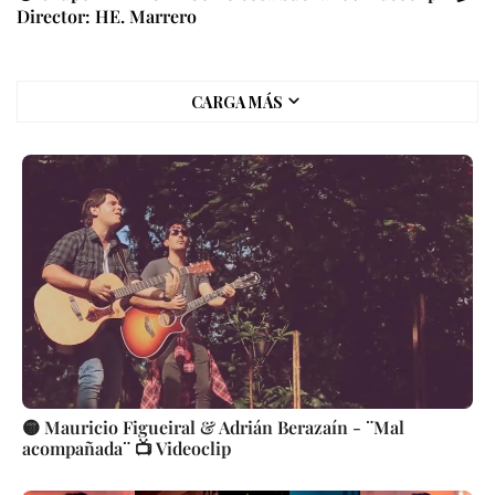
Director: HE. Marrero
CARGA MÁS
🟡 Mauricio Figueiral & Adrián Berazaín - ¨Mal
acompañada¨ 📺 Videoclip