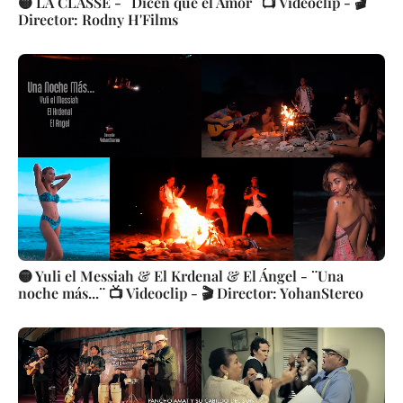
🟡 LA CLASSE - ¨Dicen que el Amor¨ 📺 Videoclip - 🎬
Director: Rodny H'Films
🟡 Yuli el Messiah & El Krdenal & El Ángel - ¨Una
noche más...¨ 📺 Videoclip - 🎬 Director: YohanStereo