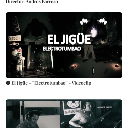
Director: Andros Barroso
🟡 El Jigüe - ¨Electrotumbao¨ - Videoclip