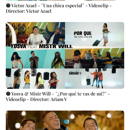
🟡 Víctor Azael - ¨Una chica especial¨ - Videoclip -
Director: Víctor Azael
🟡 Yosva & Mistr Will - ¨¿Por qué te vas de mi?¨ -
Videoclip - Director: Ariam V