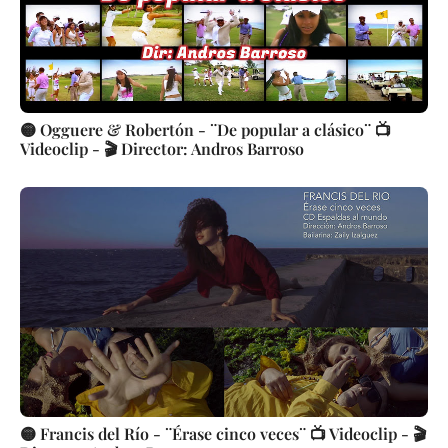
🟡 Ogguere & Robertón - ¨De popular a clásico¨ 📺
Videoclip - 🎬 Director: Andros Barroso
🟡 Francis del Río - ¨Érase cinco veces¨ 📺 Videoclip - 🎬