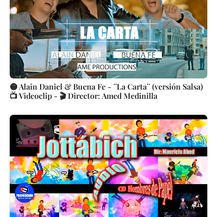
🟡 Alain Daniel & Buena Fe - ¨La Carta¨ (versión Salsa)
📺 Videoclip - 🎬 Director: Amed Medinilla