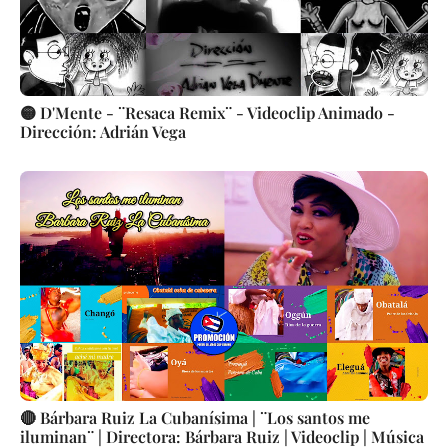
🟡 D'Mente - ¨Resaca Remix¨ - Videoclip Animado -
Dirección: Adrián Vega
🔴 Bárbara Ruiz La Cubanísima | ¨Los santos me
iluminan¨ | Directora: Bárbara Ruiz | Videoclip | Música