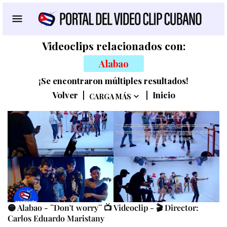
Videoclips relacionados con:
Alabao
¡Se encontraron múltiples resultados!
Volver
|
|
Inicio
CARGA MÁS
🟡 Alabao - ¨Don't worry¨ 📺 Videoclip - 🎬 Director:
Carlos Eduardo Maristany