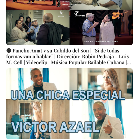
🟢 Pancho Amat y su Cabildo del Son | ¨Si de todas
formas van a hablar¨ | Dirección: Robin Pedraja - Luis
M. Gell | Videoclip | Música Popular Bailable Cubana |
Son | Artistas | CUBA