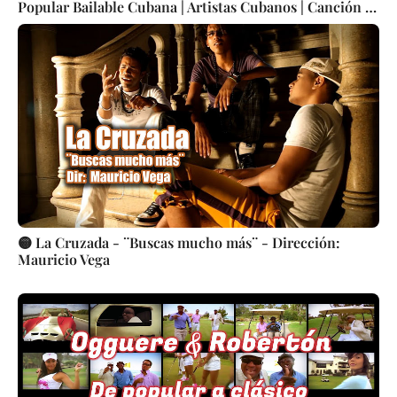
Popular Bailable Cubana | Artistas Cubanos | Canción |
CUBA
🟡 La Cruzada - ¨Buscas mucho más¨ - Dirección:
Mauricio Vega