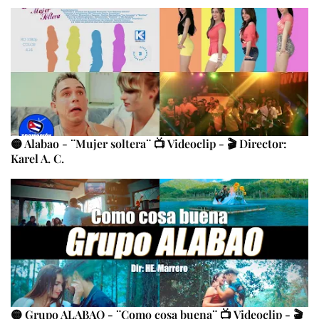
🟡 Alabao - ¨Mujer soltera¨ 📺 Videoclip - 🎬 Director:
Karel A. C.
🟡 Grupo ALABAO - ¨Como cosa buena¨ 📺 Videoclip - 🎬