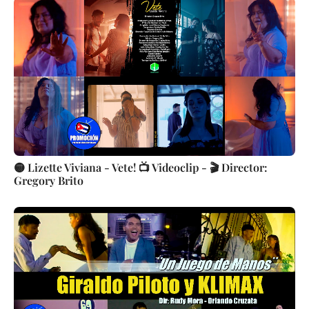
🟡 Lizette Viviana - Vete! 📺 Videoclip - 🎬 Director:
Gregory Brito