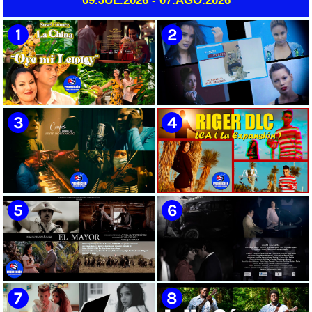
09.JUL.2026 - 07.AGO.2026
Bailable Cubana || Son - Salsa -
Timba || CUBA
🟡 Susel Gómez (La China) ||
🟡 F-CUBA - ¨Solita¨ -
¨Oye Mi Leloley¨ || Director:
Videoclip - Director: Asiel
Onelio Jesús Larralde González
Babastro
|| Música popular bailable
cubana || Videoclip || CUBA
🟡 María Montenegro -
🟡 Riger DLC || ¨LCA ( La
¨Confía¨ 📺 Videoclip. CUBA
Expansión )¨ || Director: Dani
A.R || Música cubana || Videoclip
|| CUBA