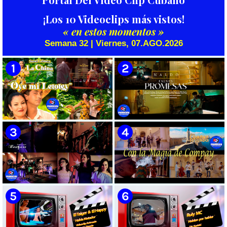
¡Los 10 Videoclips más vistos!
« en estos momentos »
Semana 32 | Viernes, 07.AGO.2026
🟡 Susel Gómez (La China) ||
🟡 Naldo - ¨Falsas Promesas¨ 📺
¨Oye Mi Leloley¨ || Director:
Videoclip - 🎬 Dirección:
Onelio Jesús Larralde González
Visualeme
|| Música popular bailable
cubana || Videoclip || CUBA