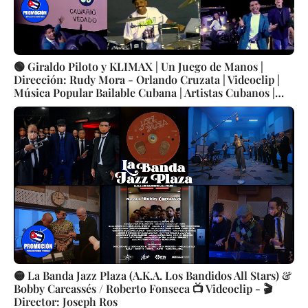
🟢 Giraldo Piloto y KLIMAX | Un Juego de Manos |
Dirección: Rudy Mora - Orlando Cruzata | Videoclip |
Música Popular Bailable Cubana | Artistas Cubanos |
Canción | CUBA
🟡 La Banda Jazz Plaza (A.K.A. Los Bandidos All Stars) &
Bobby Carcassés / Roberto Fonseca 📺 Videoclip - 🎬
Director: Joseph Ros