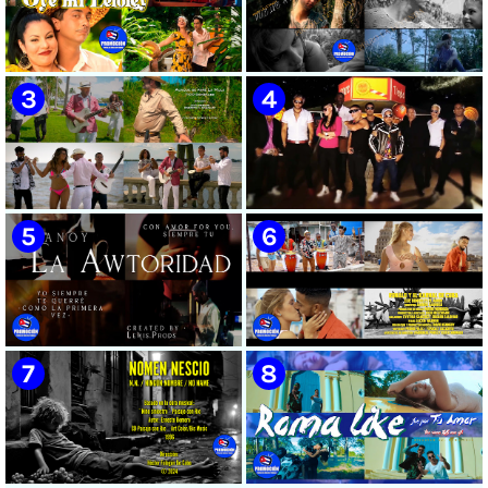
🟡 Susel Gómez (La China) ||
🟢 Pirro | ¨Vuelve a mi¨ |
¨Oye Mi Leloley¨ || Director:
Videoclip | Música Urbana
Onelio Jesús Larralde González
Cubana | Artistas Cubanos |
|| Música popular bailable
Canción | CUBA
cubana || Videoclip || CUBA
🟡 Tico González - ¨Aunque se
🔴 Osmani García & Varios
pare la mula¨ - Videoclip -
Artistas | ¨Chupi Chupi¨ |
Dirección: John Meriles -
Director: Joel Guilian | Videoclip
Roberto C. González
| Música Urbana Cubana |
Artistas Cubanos | Canción |
CUBA
🟢 Hanoy La Awtoridad |
🟡 Ronald & El Karnal de Cuba
¨Siempre Tú¨ | Director:
- ¨Que bonito es el amor¨ 📺
LEWIS.PRODS | Videoclip |
Videoclip - 🎬 Director: Andros