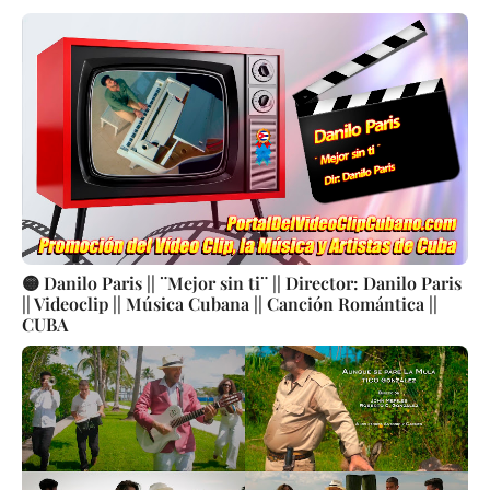
🟡 Danilo Paris || ¨Mejor sin ti¨ || Director: Danilo Paris
|| Videoclip || Música Cubana || Canción Romántica ||
CUBA