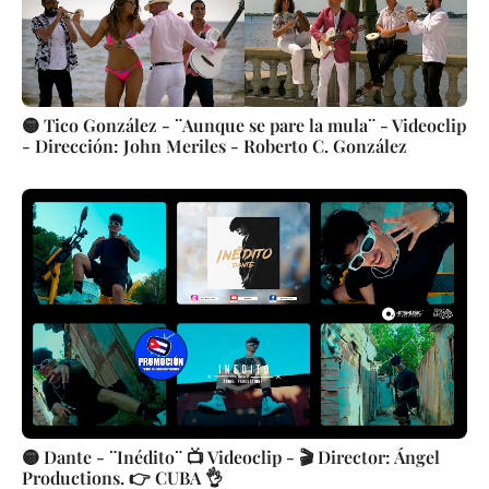
🟡 Tico González - ¨Aunque se pare la mula¨ - Videoclip
- Dirección: John Meriles - Roberto C. González
🟡 Dante - ¨Inédito¨ 📺 Videoclip - 🎬 Director: Ángel
Productions. 👉 CUBA 👌