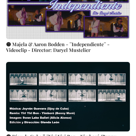
🟡 Majela & Aaron Bodden - ¨Independiente¨ -
Videoclip - Director: Daryel Mustelier