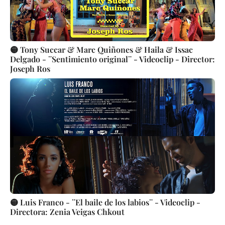
🟡 Tony Succar & Marc Quiñones & Haila & Issac
Delgado - ¨Sentimiento original¨ - Videoclip - Director:
Joseph Ros
🟡 Luis Franco - ¨El baile de los labios¨ - Videoclip -
Directora: Zenia Veigas Chkout