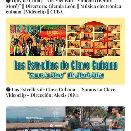
🟡 Djoy de Cuba || ¨Yiri Yiri Bon - Yimboró (Benny
Moré)¨ || Directora: Glenda León || Música electrónica
cubana || Videoclip || CUBA
🟡 Las Estrellas de Clave Cubana - ¨Somos La Clave¨ -
Videoclip - Dirección: Alexis Oliva