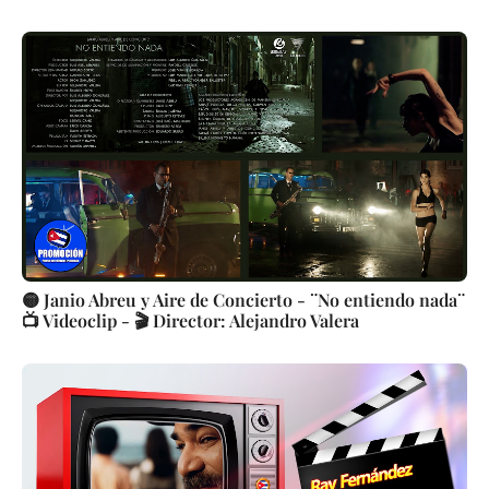
🟡 Janio Abreu y Aire de Concierto - ¨No entiendo nada¨
📺 Videoclip - 🎬 Director: Alejandro Valera