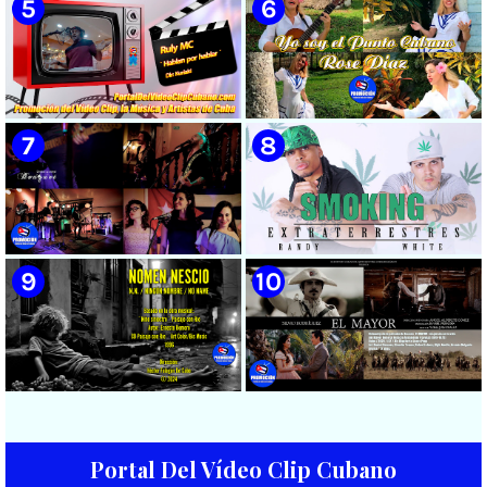
|| Música popular bailable
|| Música Urbana Cubana ||
cubana || Videoclip || CUBA
CUBA
🟡 Naldo - ¨Falsas Promesas¨ 📺
🟡 Grupo Compay Segundo ||
Videoclip - 🎬 Dirección:
¨Con La Magia de Compay¨ ||
Visualeme
Música popular tradicional
cubana || Videoclip || CUBA
🟡 Ruly MC || ¨Hablan por
🟡 Rose Díaz || ¨Yo soy el Punto
hablar¨ || Realizador: Kuriaki ||
Cubano¨ (Autores: Celina
Videoclip || Música Urbana
González y Reutilio
Cubana || RAP || CUBA
Domínguez) || Director:
Yuliades Mariño Cabello ||
Música popular tradicional
cubana - Punto Cubano -
Punto Guajiro || Videoclip ||
🟡 Bouquet - ¨Dressed Up
🟡 Randy & White -
CUBA
Animal¨ 📺 Videoclip - 🎬
Extraterrestres - ¨Smoking¨ -
Director: Mauricio Figueiral
Videoclip - Dirección: Pepe
Salom
Portal Del Vídeo Clip Cubano