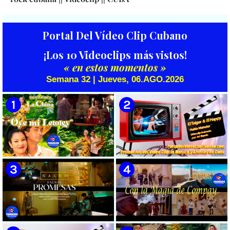
Portal Del Vídeo Clip Cubano
¡Los 10 Videoclips más vistos!
« en estos momentos »
Semana 32 | Jueves, 06.AGO.2026
🟡 Susel Gómez (La China) ||
🟡 El Taiger & El Happy ||
¨Oye Mi Leloley¨ || Director:
¨Habla Matador¨ || Videoclip
Onelio Jesús Larralde González
Animado || Director: Arí Bayolo