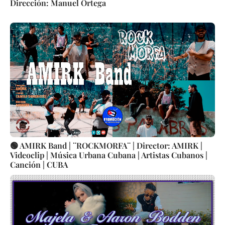
Dirección: Manuel Ortega
🟢 AMIRK Band | ¨ROCKMORFA¨ | Director: AMIRK |
Videoclip | Música Urbana Cubana | Artistas Cubanos |
Canción | CUBA