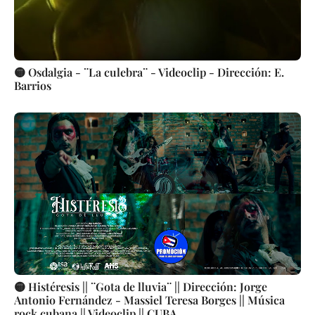
🟡 Osdalgia - ¨La culebra¨ - Videoclip - Dirección: E.
Barrios
🟡 Histéresis || ¨Gota de lluvia¨ || Dirección: Jorge
Antonio Fernández - Massiel Teresa Borges || Música
rock cubana || Videoclip || CUBA