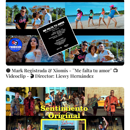
🟡 Mark Registrada & Xiomis - ¨Me falta tu amor¨ 📺
Videoclip - 🎬 Director: Liesvy Hernández