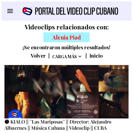
Videoclips relacionados con:
Alenia Piad
¡Se encontraron múltiples resultados!
Volver
|
|
Inicio
CARGA MÁS
🟡 KIALO || ¨Las Mariposas¨ || Director: Alejandro
Albuernes || Música Cubana || Videoclip || CUBA