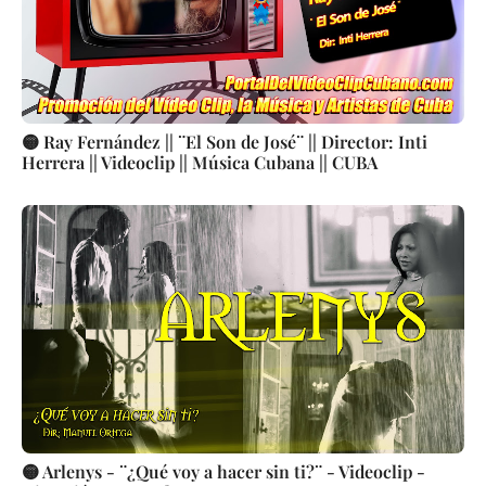
🟡 Ray Fernández || ¨El Son de José¨ || Director: Inti
Herrera || Videoclip || Música Cubana || CUBA
🟡 Arlenys - ¨¿Qué voy a hacer sin ti?¨ - Videoclip -