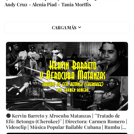
Andy Cruz - Alenia Piad - Tania Morffis
CARGA MÁS
🟢 Kervin Barreto y Afrocuba Matanzas | ¨Tratado de
Efó: Betongo (Cherokee)¨ | Directora: Carmen Romero |
Videoclip | Música Popular Bailable Cubana | Rumba |
Artistas Cubanos | Canción | CUBA