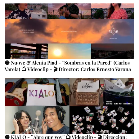
🟡 Nu9ve & Alenia Piad - ¨Sombras en la Pared¨ (Carlos
Varela) 📺 Videoclip - 🎬 Director: Carlos Ernesto Varona
🟡 KIALO - ¨Abre que voy¨ 📺 Videoclip - 🎬 Dirección: