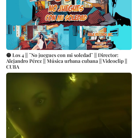
🟡 Los 4 || ¨No juegues con mi soledad¨ || Director:
Alejandro Pérez || Música urbana cubana || Videoclip ||
CUBA