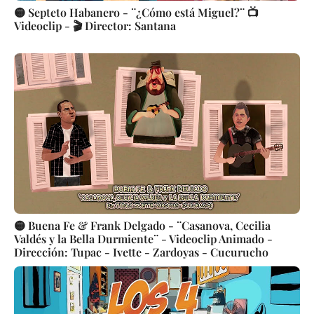
🟡 Septeto Habanero - ¨¿Cómo está Miguel?¨ 📺
Videoclip - 🎬 Director: Santana
🟡 Buena Fe & Frank Delgado - ¨Casanova, Cecilia
Valdés y la Bella Durmiente¨ - Videoclip Animado -
Dirección: Tupac - Ivette - Zardoyas - Cucurucho