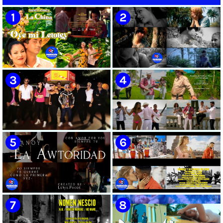
🟡 Susel Gómez (La China) ||
🟢 Pirro | ¨Vuelve a mi¨ |
¨Oye Mi Leloley¨ || Director:
Videoclip | Música Urbana
Onelio Jesús Larralde González
Cubana | Artistas Cubanos |
|| Música popular bailable
Canción | CUBA
cubana || Videoclip || CUBA
🔴 Osmani García & Varios
🟡 Tico González - ¨Aunque se
Artistas | ¨Chupi Chupi¨ |
pare la mula¨ - Videoclip -
Director: Joel Guilian | Videoclip
Dirección: John Meriles -
| Música Urbana Cubana |
Roberto C. González
Artistas Cubanos | Canción |
CUBA