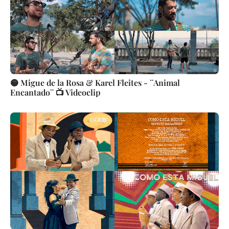
🟡 Migue de la Rosa & Karel Fleites - ¨Animal
Encantado¨ 📺 Videoclip