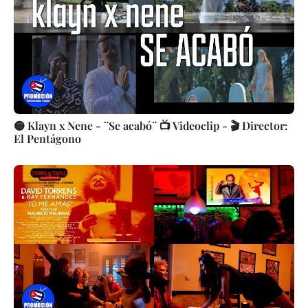
🟡 Klayn x Nene - ¨Se acabó¨ 📺 Videoclip - 🎬 Director:
El Pentágono