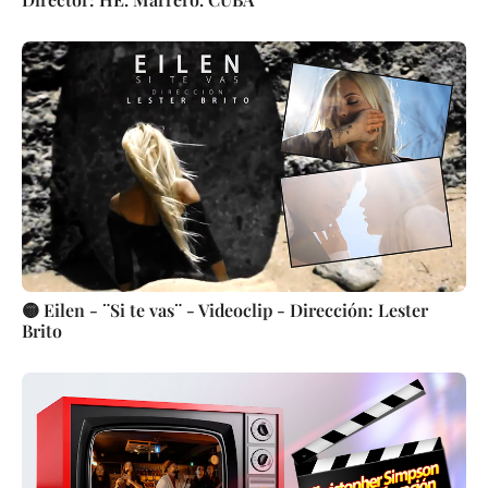
🟡 Eilen - ¨Si te vas¨ - Videoclip - Dirección: Lester
Brito