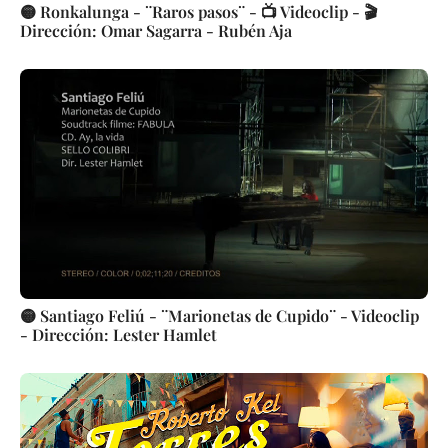
🟡 Ronkalunga - ¨Raros pasos¨ - 📺 Videoclip - 🎬
Dirección: Omar Sagarra - Rubén Aja
🟡 Santiago Feliú - ¨Marionetas de Cupido¨ - Videoclip
- Dirección: Lester Hamlet