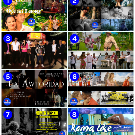
🟡 Susel Gómez (La China) ||
🟢 Pirro | ¨Vuelve a mi¨ |
¨Oye Mi Leloley¨ || Director:
Videoclip | Música Urbana
Onelio Jesús Larralde González
Cubana | Artistas Cubanos |
|| Música popular bailable
Canción | CUBA
cubana || Videoclip || CUBA
🔴 Osmani García & Varios
🟡 Tico González - ¨Aunque se
Artistas | ¨Chupi Chupi¨ |
pare la mula¨ - Videoclip -
Director: Joel Guilian | Videoclip
Dirección: John Meriles -
| Música Urbana Cubana |
Roberto C. González
Artistas Cubanos | Canción |
CUBA