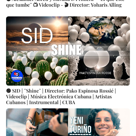
que tumbe¨ 📺 Videoclip - 🎬 Director: Yoharis Alling
🟢 SID | ¨Shine¨ | Director: Pako Espinosa Rossié |
Videoclip | Música Electrónica Cubana | Artistas
Cubanos | Instrumental | CUBA