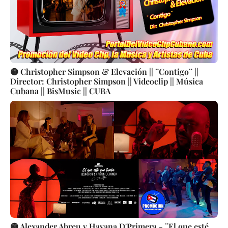
🟡 Christopher Simpson & Elevación || ¨Contigo¨ ||
Director: Christopher Simpson || Videoclip || Música
Cubana || BisMusic || CUBA
🟡 Alexander Abreu y Havana D'Primera - ¨El que esté