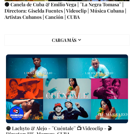
🟢 Canela de Cuba & Emilio Vega | ¨La Negra Tomasa¨ |
Directora: Giselda Fuentes | Videoclip | Música Cubana |
Artistas Cubanos | Canción | CUBA
CARGA MÁS
🟡 Lachyto & Alejo - ¨Cuéntale¨ 📺 Videoclip - 🎬
Director: HE. Marrero. CUBA