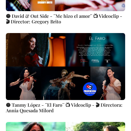
🟡 David & Out Side - ¨Me hizo el amor¨ 📺 Videoclip -
🎬 Director: Gregory Brito
🟡 Tanmy López - ¨El Faro¨ 📺 Videoclip - 🎬 Directora:
Annia Quesada Milord