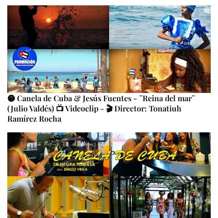
🟡 Canela de Cuba & Jesús Fuentes - ¨Reina del mar¨
(Julio Valdés) 📺 Videoclip - 🎬 Director: Tonatiuh
Ramírez Rocha