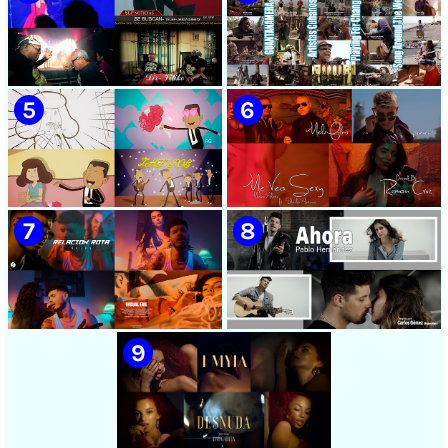
🟡 Chacal - ¨No Volveré¨ -
🟡 Adrián Berazaín & Luna
Videoclip - Dirección: Adrián
Manzanares - ¨Ya es
Sánchez Ávila
después¨ - Videoclip -
Dirección: Lester Hamlet
🟡 Sweet Lizzy Project -
🟡 75 Artistas Cubanos
¨Nothing Lasts¨ - Videoclip -
¨Guantanamera¨ - Playing
Dirección: Víctor Vinuesa
For Change - Song Around
(Vitiko)
The World
🟡 Zafiros - ¨Un nombre de
🟡 Máxima Alerta & Eduardo
mujer¨ - Proyecto Anima
Antonio - ¨Me veo sexy¨ -
EGREM - Videoclip Animado
Videoclip - Dirección:
- Dirección: Landy García
Ramón Cruz
🟡 Naldo - ¨Relación rota¨ 📺
🟡 Pablo Hernández -
Videoclip - 🎬 Director: Visual
¨Ahora¨ 📺 Videoclip - 🎬