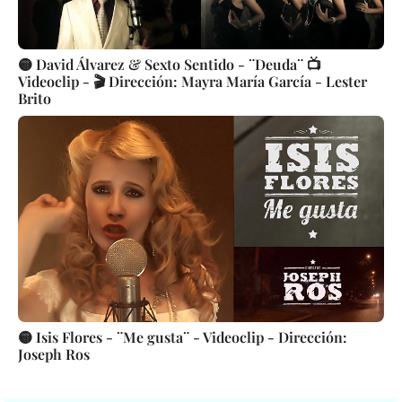
🟡 David Álvarez & Sexto Sentido - ¨Deuda¨ 📺
Videoclip - 🎬 Dirección: Mayra María García - Lester
Brito
🟡 Isis Flores - ¨Me gusta¨ - Videoclip - Dirección:
Joseph Ros