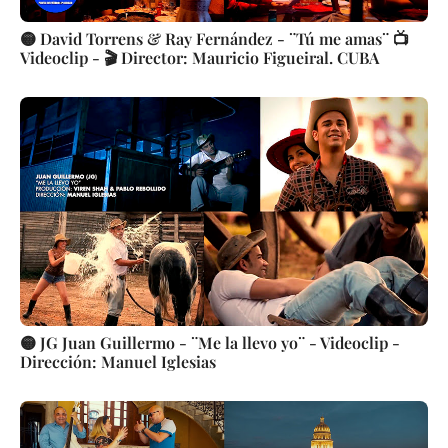
🟡 David Torrens & Ray Fernández - ¨Tú me amas¨ 📺
Videoclip - 🎬 Director: Mauricio Figueiral. CUBA
🟡 JG Juan Guillermo - ¨Me la llevo yo¨ - Videoclip -
Dirección: Manuel Iglesias