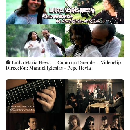
🟡 Liuba María Hevia - ¨Como un Duende¨ - Videoclip -
Dirección: Manuel Iglesias - Pepe Hevia