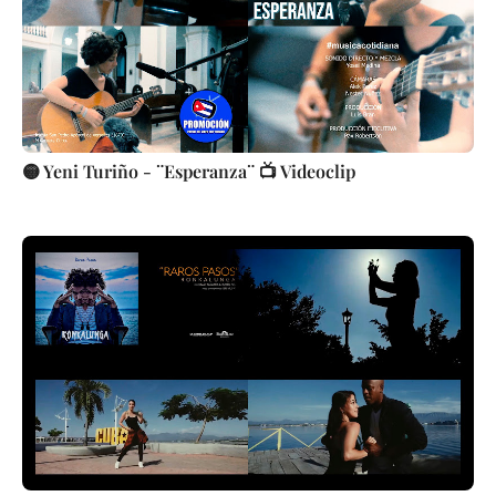
🟡 Yeni Turiño - ¨Esperanza¨ 📺 Videoclip