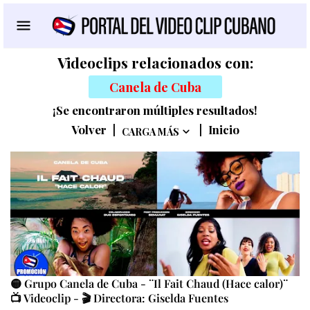
Videoclips relacionados con:
Canela de Cuba
¡Se encontraron múltiples resultados!
Volver
|
|
Inicio
CARGA MÁS
🟡 Grupo Canela de Cuba - ¨Il Fait Chaud (Hace calor)¨
📺 Videoclip - 🎬 Directora: Giselda Fuentes