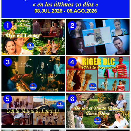
Henry García Quintana ||
musical ¨Niño siniestro¨ | Autor:
« en los últimos 30 días »
Videoclip || Música Popular
Ernesto Romero | Director:
08.JUL.2026 - 06.AGO.2026
Bailable Cubana || Son - Salsa -
Héctor Falagán De Cabo |
Timba || CUBA
Videoclip | Música Pop Rock
Cubana | Artistas Cubanos |
Instrumental | CUBA
🟡 Susel Gómez (La China) ||
🟡 F-CUBA - ¨Solita¨ -
¨Oye Mi Leloley¨ || Director:
Videoclip - Director: Asiel
Onelio Jesús Larralde González
Babastro
|| Música popular bailable
cubana || Videoclip || CUBA
🟡 María Montenegro -
🟡 Riger DLC || ¨LCA ( La
¨Confía¨ 📺 Videoclip. CUBA
Expansión )¨ || Director: Dani
A.R || Música cubana || Videoclip