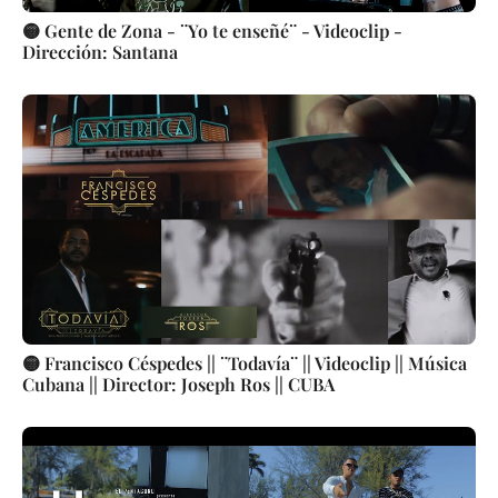
🟡 Gente de Zona - ¨Yo te enseñé¨ - Videoclip -
Dirección: Santana
🟡 Francisco Céspedes || ¨Todavía¨ || Videoclip || Música
Cubana || Director: Joseph Ros || CUBA