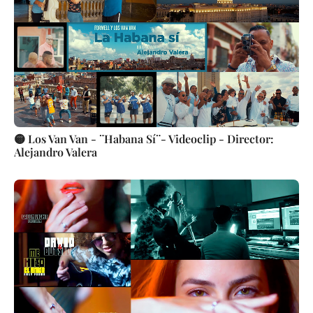
🟡 Los Van Van - ¨Habana Sí¨- Videoclip - Director:
Alejandro Valera