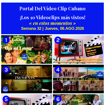
Portal Del Vídeo Clip Cubano
¡Los 10 Videoclips más vistos!
« en estos momentos »
Semana 32 | Jueves, 06.AGO.2026
🟡 Susel Gómez (La China) ||
🟡 El Taiger & El Happy ||
¨Oye Mi Leloley¨ || Director:
¨Habla Matador¨ || Videoclip
Onelio Jesús Larralde González
Animado || Director: Arí Bayolo
|| Música popular bailable
|| Música Urbana Cubana ||
cubana || Videoclip || CUBA
CUBA