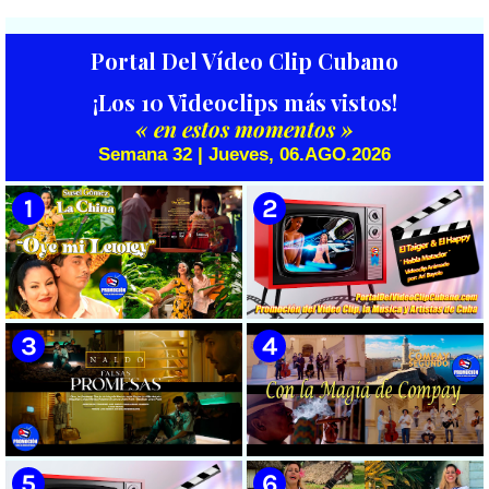
Portal Del Vídeo Clip Cubano
¡Los 10 Videoclips más vistos!
« en estos momentos »
Semana 32 | Jueves, 06.AGO.2026
🟡 Susel Gómez (La China) ||
🟡 El Taiger & El Happy ||
¨Oye Mi Leloley¨ || Director:
¨Habla Matador¨ || Videoclip
Onelio Jesús Larralde González
Animado || Director: Arí Bayolo
|| Música popular bailable
|| Música Urbana Cubana ||