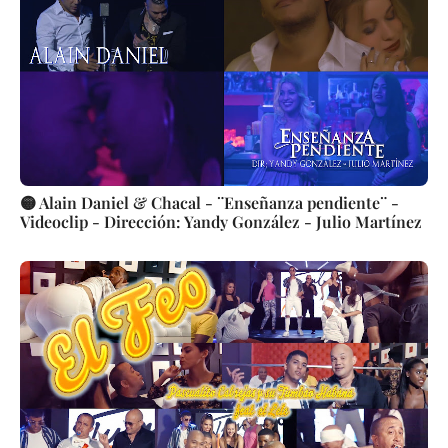
🟡 Alain Daniel & Chacal - ¨Enseñanza pendiente¨ -
Videoclip - Dirección: Yandy González - Julio Martínez