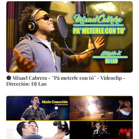
🟡 Mixael Cabrera - ¨Pá meterle con tó¨ - Videoclip -
Dirección: DJ Lao