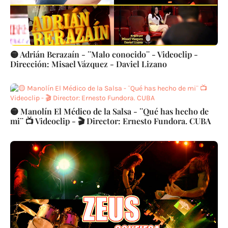
🟡 Adrián Berazaín - ¨Malo conocido¨ - Videoclip -
Dirección: Misael Vázquez - Daviel Lizano
🟡 Manolín El Médico de la Salsa - ¨Qué has hecho de
mi¨ 📺 Videoclip - 🎬 Director: Ernesto Fundora. CUBA