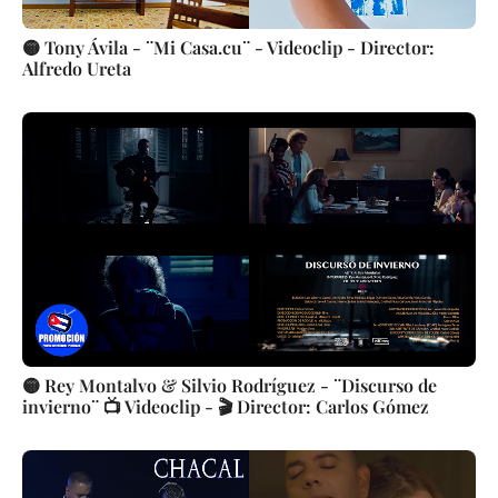
🟡 Tony Ávila - ¨Mi Casa.cu¨ - Videoclip - Director:
Alfredo Ureta
🟡 Rey Montalvo & Silvio Rodríguez - ¨Discurso de
invierno¨ 📺 Videoclip - 🎬 Director: Carlos Gómez