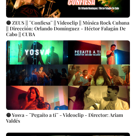
🟡 ZEUS || ¨Confiesa¨ || Videoclip || Música Rock Cubana
|| Dirección: Orlando Domínguez - Héctor Falagán De
Cabo || CUBA
🟡 Yosva - ¨Pegaíto a ti¨ - Videoclip - Director: Ariam
Valdés