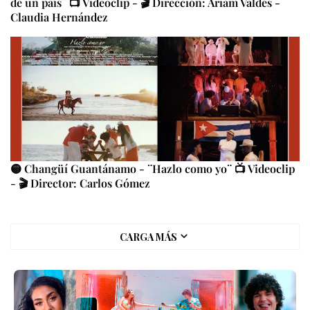
de un país¨ 📺 Videoclip - 🎬 Dirección: Ariam Valdés -
Claudia Hernández
🟡 Changüí Guantánamo - ¨Hazlo como yo¨ 📺 Videoclip
- 🎬 Director: Carlos Gómez
CARGA MÁS