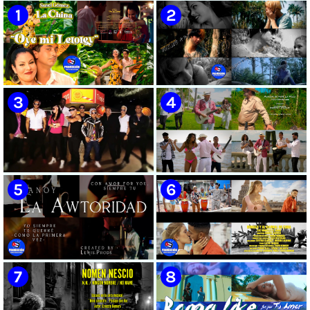
🟡 Susel Gómez (La China) ||
🟢 Pirro | ¨Vuelve a mi¨ |
¨Oye Mi Leloley¨ || Director:
Videoclip | Música Urbana
Onelio Jesús Larralde González
Cubana | Artistas Cubanos |
|| Música popular bailable
Canción | CUBA
cubana || Videoclip || CUBA
🔴 Osmani García & Varios
🟡 Tico González - ¨Aunque se
Artistas | ¨Chupi Chupi¨ |
pare la mula¨ - Videoclip -
Director: Joel Guilian | Videoclip
Dirección: John Meriles -
| Música Urbana Cubana |
Roberto C. González
Artistas Cubanos | Canción |
CUBA