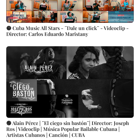
🟡 Cuba Music All Stars - ¨Dale un click¨ - Videoclip -
Director: Carlos Eduardo Maristany
🟢 Alain Pérez | ¨El ciego sin bastón¨| Director: Joseph
Ros | Videoclip | Música Popular Bailable Cubana |
Artistas Cubanos | Canción | CUBA