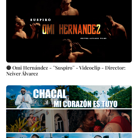
🟡 Omi Hernández - ¨Suspiro¨ - Videoclip - Director:
Neiver Álvarez