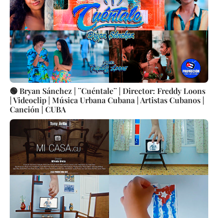
🟢 Bryan Sánchez | ¨Cuéntale¨ | Director: Freddy Loons
| Videoclip | Música Urbana Cubana | Artistas Cubanos |
Canción | CUBA