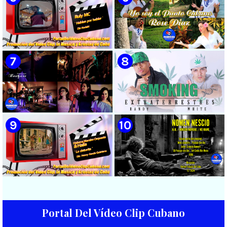
cubana || Videoclip || CUBA
CUBA
🟡 Naldo - ¨Falsas Promesas¨ 📺
🟡 Grupo Compay Segundo ||
Videoclip - 🎬 Dirección:
¨Con La Magia de Compay¨ ||
Visualeme
Música popular tradicional
cubana || Videoclip || CUBA
🟡 Ruly MC || ¨Hablan por
🟡 Rose Díaz || ¨Yo soy el Punto
hablar¨ || Realizador: Kuriaki ||
Cubano¨ (Autores: Celina
Videoclip || Música Urbana
González y Reutilio
Cubana || RAP || CUBA
Domínguez) || Director:
Yuliades Mariño Cabello ||
Música popular tradicional
cubana - Punto Cubano -
Punto Guajiro || Videoclip ||
🟡 Bouquet - ¨Dressed Up
🟡 Randy & White -
CUBA
Animal¨ 📺 Videoclip - 🎬
Extraterrestres - ¨Smoking¨ -
Director: Mauricio Figueiral
Videoclip - Dirección: Pepe
Salom
Portal Del Vídeo Clip Cubano
🟡 Habana Mambo Orquesta &
🟢 Paisaje con Río | NOMEN