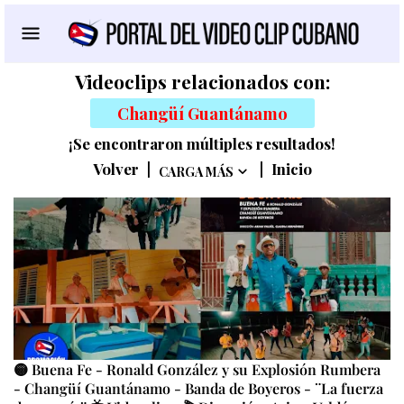
Videoclips relacionados con:
Changüí Guantánamo
¡Se encontraron múltiples resultados!
Volver
|
|
Inicio
CARGA MÁS
🟡 Buena Fe - Ronald González y su Explosión Rumbera
- Changüí Guantánamo - Banda de Boyeros - ¨La fuerza