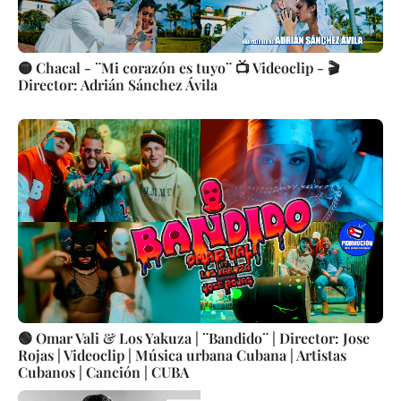
🟡 Chacal - ¨Mi corazón es tuyo¨ 📺 Videoclip - 🎬
Director: Adrián Sánchez Ávila
🟢 Omar Vali & Los Yakuza | ¨Bandido¨ | Director: Jose
Rojas | Videoclip | Música urbana Cubana | Artistas
Cubanos | Canción | CUBA