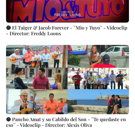
🟡 El Taiger & Jacob Forever - ¨Mio y Tuyo¨ - Videoclip
- Director: Freddy Loons
🟡 Pancho Amat y su Cabildo del Son - ¨Te quedaste en
eso¨ - Videoclip - Director: Alexis Oliva