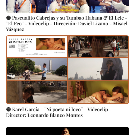
🟡 Pascualito Cabrejas y su Tumbao Habana & El Lele -
¨El Feo¨ - Videoclip - Dirección: Daviel Lizano - Misael
Vázquez
🟡 Karel García - ¨Ni poeta ni loco¨ - Videoclip -
Director: Leonardo Blanco Montes