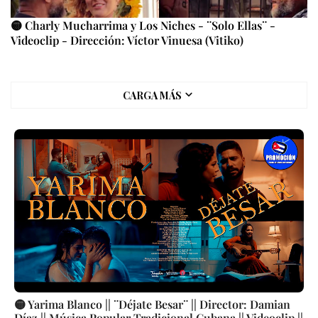
🟡 Charly Mucharrima y Los Niches - ¨Solo Ellas¨ -
Videoclip - Dirección: Víctor Vinuesa (Vitiko)
CARGA MÁS
🟡 Yarima Blanco || ¨Déjate Besar¨ || Director: Damian
Díaz || Música Popular Tradicional Cubana || Videoclip ||