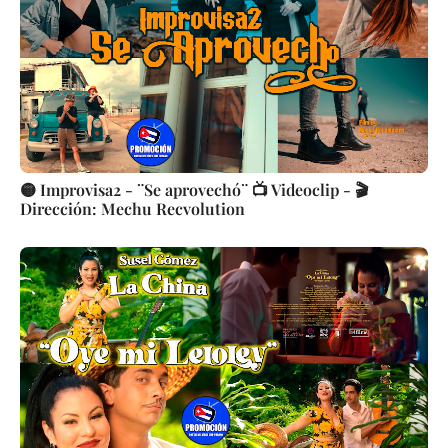
🟡 Improvisa2 - ¨Se aprovechó¨ 📺 Videoclip - 🎬
Dirección: Mechu Recvolution