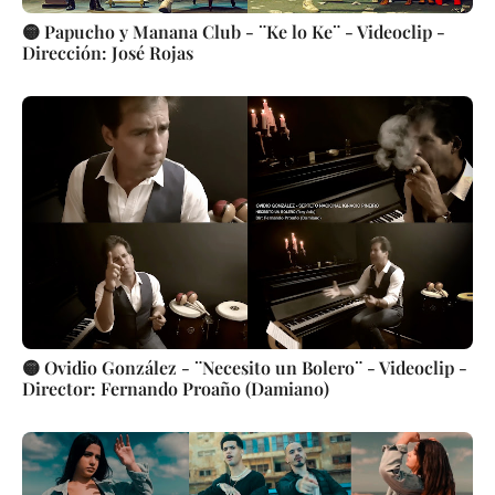
🟡 Papucho y Manana Club - ¨Ke lo Ke¨ - Videoclip -
Dirección: José Rojas
🟡 Ovidio González - ¨Necesito un Bolero¨ - Videoclip -
Director: Fernando Proaño (Damiano)