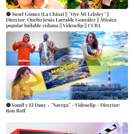
🟡 Susel Gómez (La China) || ¨Oye Mi Leloley¨ ||
Director: Onelio Jesús Larralde González || Música
popular bailable cubana || Videoclip || CUBA
🟡 Yomil y El Dany - ¨Navega¨ - Videoclip - Director:
Rou Roff