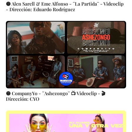
🟡 Alen Sarell & Eme Alfonso - ¨La Partida¨ - Videoclip
- Dirección: Eduardo Rodríguez
🟡 CompanyYo - ¨Ashezongo¨ 📺 Videoclip - 🎬
Dirección: CYO