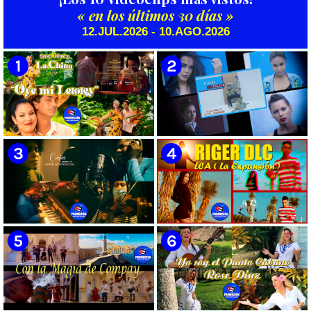
Animado - Dirección: Ian
Dirección: Bilko Cuervo
« en los últimos 30 días »
Padrón
12.JUL.2026 - 10.AGO.2026
🟡 Susel Gómez (La China) ||
🟡 F-CUBA - ¨Solita¨ -
¨Oye Mi Leloley¨ || Director:
Videoclip - Director: Asiel
Onelio Jesús Larralde González
Babastro
|| Música popular bailable
cubana || Videoclip || CUBA
🟡 María Montenegro -
🟡 Riger DLC || ¨LCA ( La
¨Confía¨ 📺 Videoclip. CUBA
Expansión )¨ || Director: Dani