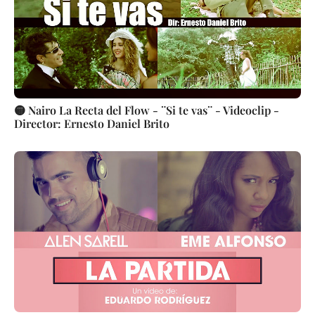
🟡 Nairo La Recta del Flow - ¨Si te vas¨ - Videoclip -
Director: Ernesto Daniel Brito