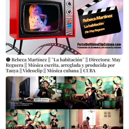
🟡 Rebeca Martínez || ¨La habitación¨ || Directora: May
Reguera || Música escrita, arreglada y producida por
Tanya || Videoclip || Música cubana || CUBA