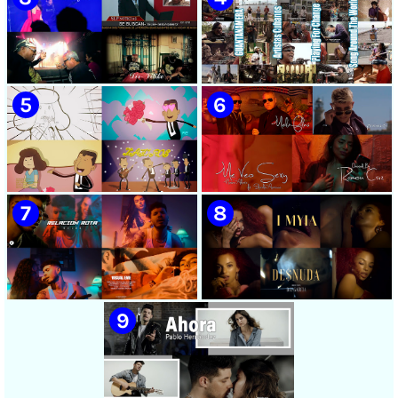
🟡 Chacal - ¨No Volveré¨ -
🟡 Adrián Berazaín & Luna
Videoclip - Dirección: Adrián
Manzanares - ¨Ya es
Sánchez Ávila
después¨ - Videoclip -
Dirección: Lester Hamlet
🟡 Sweet Lizzy Project -
🟡 75 Artistas Cubanos
¨Nothing Lasts¨ - Videoclip -
¨Guantanamera¨ - Playing
Dirección: Víctor Vinuesa
For Change - Song Around
(Vitiko)
The World
🟡 Zafiros - ¨Un nombre de
🟡 Máxima Alerta & Eduardo
mujer¨ - Proyecto Anima
Antonio - ¨Me veo sexy¨ -
EGREM - Videoclip Animado
Videoclip - Dirección:
- Dirección: Landy García
Ramón Cruz
🟡 Naldo - ¨Relación rota¨ 📺
🟢 Sai Losada | ¨Desnuda¨ |
Videoclip - 🎬 Director: Visual
Directora: Day García |