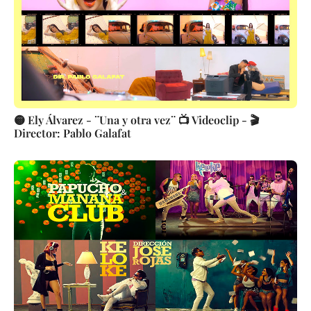
🟡 Ely Álvarez - ¨Una y otra vez¨ 📺 Videoclip - 🎬
Director: Pablo Galafat