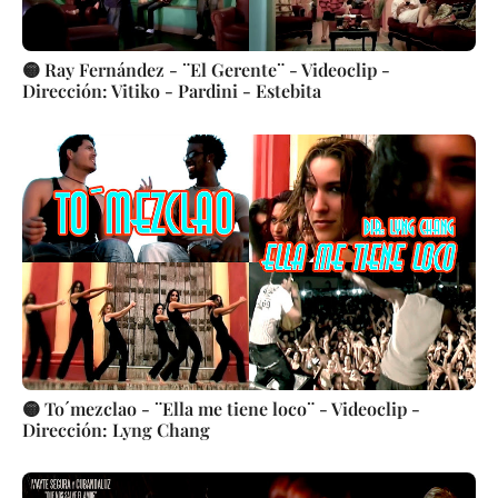
🟡 Ray Fernández - ¨El Gerente¨ - Videoclip -
Dirección: Vitiko - Pardini - Estebita
🟡 To´mezclao - ¨Ella me tiene loco¨ - Videoclip -
Dirección: Lyng Chang