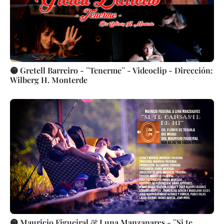
🟡 Gretell Barreiro - ¨Tenerme¨ - Videoclip - Dirección:
Wilberg H. Monterde
🟡 Mauricio Figueiral & Luna Manzanares - ¨Si te