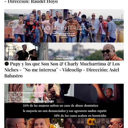
- Dirección: Raudel Hoyo
🟡 Pupy y los que Son Son & Charly Mucharrima & Los
Niches - ¨No me interesa¨ - Videoclip - Dirección: Asiel
Babastro