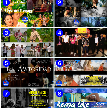
🟡 Susel Gómez (La China) ||
🟢 Pirro | ¨Vuelve a mi¨ |
¨Oye Mi Leloley¨ || Director:
Videoclip | Música Urbana
Onelio Jesús Larralde González
Cubana | Artistas Cubanos |
|| Música popular bailable
Canción | CUBA
cubana || Videoclip || CUBA
🟡 Tico González - ¨Aunque se
🔴 Osmani García & Varios
pare la mula¨ - Videoclip -
Artistas | ¨Chupi Chupi¨ |
Dirección: John Meriles -
Director: Joel Guilian | Videoclip
Roberto C. González
| Música Urbana Cubana |
Artistas Cubanos | Canción |
CUBA