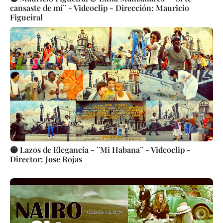
cansaste de mí¨ - Videoclip - Dirección: Mauricio
Figueiral
🟡 Lazos de Elegancia - ¨Mi Habana¨ - Videoclip -
Director: Jose Rojas