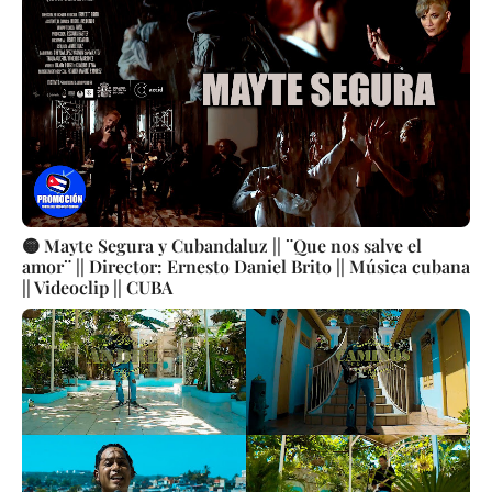
🟡 Mayte Segura y Cubandaluz || ¨Que nos salve el
amor¨ || Director: Ernesto Daniel Brito || Música cubana
|| Videoclip || CUBA