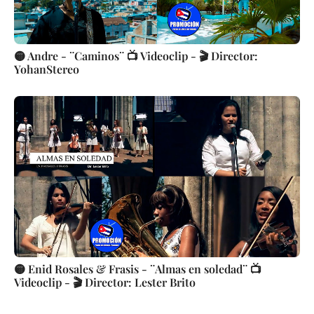
🟡 Andre - ¨Caminos¨ 📺 Videoclip - 🎬 Director:
YohanStereo
🟡 Enid Rosales & Frasis - ¨Almas en soledad¨ 📺
Videoclip - 🎬 Director: Lester Brito