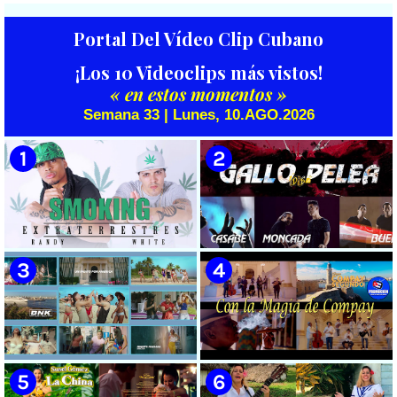
Portal Del Vídeo Clip Cubano
¡Los 10 Videoclips más vistos!
« en estos momentos »
Semana 33 | Lunes, 10.AGO.2026
🟡 Randy & White -
🟡 Casabe & Moncada & Buena
Extraterrestres - ¨Smoking¨ -
Fe - ¨Gallo de pelea¨ - Videoclip
Videoclip - Dirección: Pepe
- Dirección: Omar Leyva
Salom