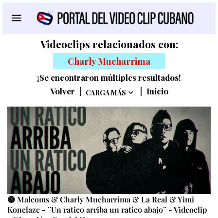
Videoclips relacionados con:
Charly Mucharrima
¡Se encontraron múltiples resultados!
Volver
|
|
Inicio
CARGA MÁS
🟡 Malcoms & Charly Mucharrima & La Real & Yimi
Konclaze - ¨Un ratico arriba un ratico abajo¨ - Videoclip