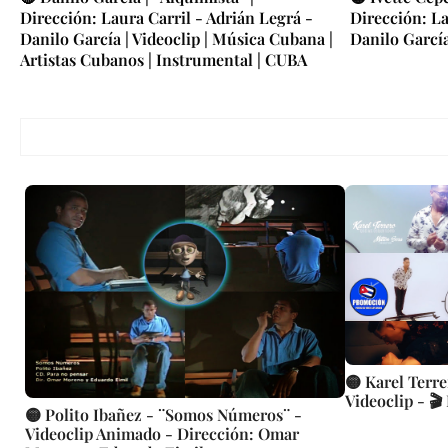
Dirección: Laura Carril - Adrián Legrá -
Dirección: La
Danilo García | Videoclip | Música Cubana |
Danilo Garcí
Artistas Cubanos | Instrumental | CUBA
🟡 Karel Terr
Videoclip - 🎬
🟡 Polito Ibañez - ¨Somos Números¨ -
Videoclip Animado - Dirección: Omar