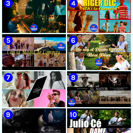
🟡 Susel Gómez (La China) ||
🟡 F-CUBA - ¨Solita¨ -
¨Oye Mi Leloley¨ || Director:
Videoclip - Director: Asiel
Onelio Jesús Larralde González
Babastro
|| Música popular bailable
cubana || Videoclip || CUBA
🟡 María Montenegro -
🟡 Riger DLC || ¨LCA ( La
¨Confía¨ 📺 Videoclip. CUBA
Expansión )¨ || Director: Dani
A.R || Música cubana || Videoclip
|| CUBA
🟡 Grupo Compay Segundo ||
🟡 Rose Díaz || ¨Yo soy el Punto
¨Con La Magia de Compay¨ ||
Cubano¨ (Autores: Celina
Música popular tradicional
González y Reutilio
cubana || Videoclip || CUBA
Domínguez) || Director:
Yuliades Mariño Cabello ||
Música popular tradicional
cubana - Punto Cubano -
Punto Guajiro || Videoclip ||