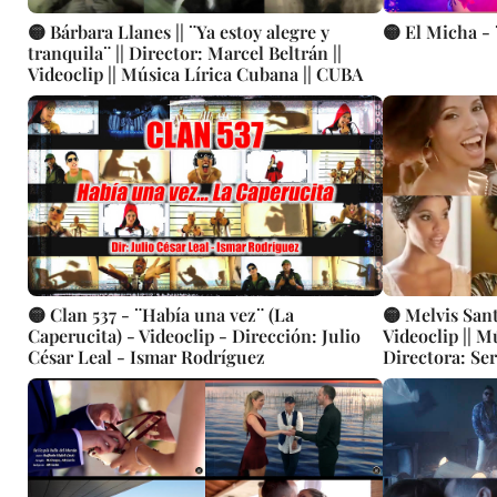
🟡 Bárbara Llanes || ¨Ya estoy alegre y
🟡 El Micha -
tranquila¨ || Director: Marcel Beltrán ||
Videoclip || Música Lírica Cubana || CUBA
🟡 Clan 537 - ¨Había una vez¨ (La
🟡 Melvis Santa
Caperucita) - Videoclip - Dirección: Julio
Videoclip || M
César Leal - Ismar Rodríguez
Directora: Se