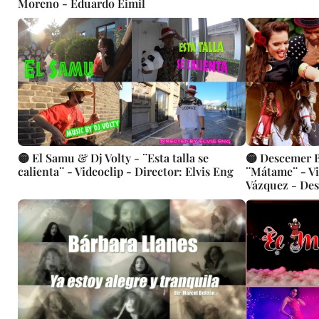
Moreno - Eduardo Eimil
🟡 El Samu & Dj Volty - ¨Esta talla se
🟡 Descemer 
calienta¨ - Videoclip - Director: Elvis Eng
¨Mátame¨ - Vi
Vázquez - De