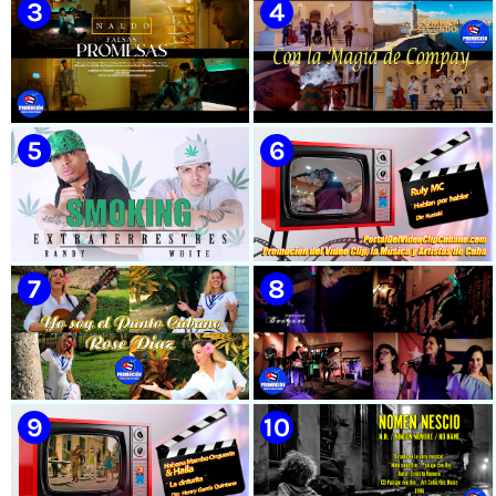
🟡 Susel Gómez (La China) ||
🟡 El Taiger & El Happy ||
¨Oye Mi Leloley¨ || Director:
¨Habla Matador¨ || Videoclip
Onelio Jesús Larralde González
Animado || Director: Arí Bayolo
|| Música popular bailable
|| Música Urbana Cubana ||
cubana || Videoclip || CUBA
CUBA
🟡 Naldo - ¨Falsas Promesas¨ 📺
🟡 Grupo Compay Segundo ||
Videoclip - 🎬 Dirección:
¨Con La Magia de Compay¨ ||
Visualeme
Música popular tradicional
cubana || Videoclip || CUBA
🟡 Randy & White -
🟡 Ruly MC || ¨Hablan por
Extraterrestres - ¨Smoking¨ -
hablar¨ || Realizador: Kuriaki ||
Videoclip - Dirección: Pepe
Videoclip || Música Urbana
Salom
Cubana || RAP || CUBA