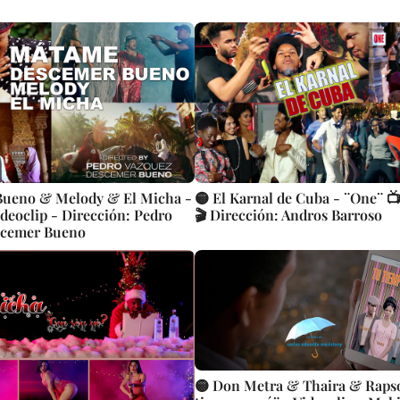
Bueno & Melody & El Micha -
🟡 El Karnal de Cuba - ¨One¨ 📺
deoclip - Dirección: Pedro
🎬 Dirección: Andros Barroso
scemer Bueno
🟡 Don Metra & Thaira & Raps