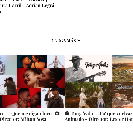
ura Carril - Adrián Legrá -
a
CARGA MÁS
ero - ¨Que me digan loco¨ 📺
🟡 Tony Ávila - ¨Pa' que vuelvas
 Director: Milton Sosa
Animado - Director: Lester Ha