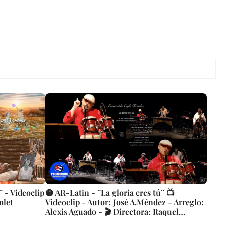
¨ - Videoclip
🟡 AR-Latin - ¨La gloria eres tú¨ 📺
mlet
Videoclip - Autor: José A.Méndez - Arreglo:
Alexis Aguado - 🎬 Directora: Raquel
Plumed