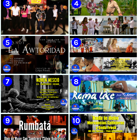
🟡 Susel Gómez (La China) ||
🟢 Pirro | ¨Vuelve a mi¨ |
¨Oye Mi Leloley¨ || Director:
Videoclip | Música Urbana
Onelio Jesús Larralde González
Cubana | Artistas Cubanos |
|| Música popular bailable
Canción | CUBA
cubana || Videoclip || CUBA
🔴 Osmani García & Varios
🟡 Tico González - ¨Aunque se
Artistas | ¨Chupi Chupi¨ |
pare la mula¨ - Videoclip -
Director: Joel Guilian |
Dirección: John Meriles -
Videoclip | Música Urbana
Roberto C. González
Cubana | Artistas Cubanos |
Canción | CUBA
🟢 Hanoy La Awtoridad |
🟡 Ronald & El Karnal de Cuba
¨Siempre Tú¨ | Director:
- ¨Que bonito es el amor¨ 📺
LEWIS.PRODS | Videoclip |
Videoclip - 🎬 Director: Andros
Música Urbana Cubana |
Barroso
Artistas Cubanos | Canción |
CUBA