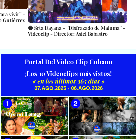
ra vivir¨ -
o Gutiérrez
🟡 Srta Dayana - ¨Disfrazado de Maluma¨ -
Videoclip - Director: Asiel Babastro
Portal Del Vídeo Clip Cubano
¡Los 10 Videoclips más vistos!
« en los últimos 365 días »
07.AGO.2025 - 06.AGO.2026