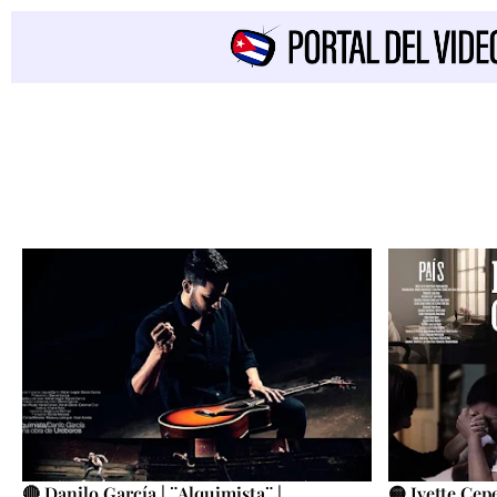
🔴 Danilo García | ¨Alquimista¨ |
🟡 Ivette Cepe