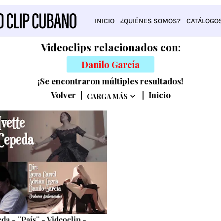
INICIO
¿QUIÉNES SOMOS?
CATÁLOGO
Videoclips relacionados con:
Danilo García
¡Se encontraron múltiples resultados!
Volver
|
|
Inicio
CARGA MÁS
da - ¨País¨ - Videoclip -