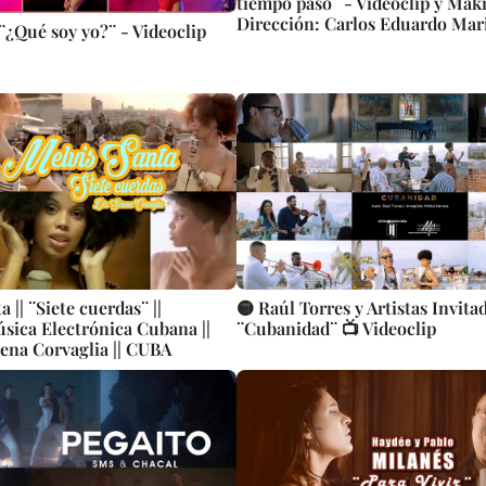
tiempo pasó¨ - Videoclip y Mak
Dirección: Carlos Eduardo Mar
 ¨¿Qué soy yo?¨ - Videoclip
 || ¨Siete cuerdas¨ ||
🟡 Raúl Torres y Artistas Invita
úsica Electrónica Cubana ||
¨Cubanidad¨ 📺 Videoclip
rena Corvaglia || CUBA