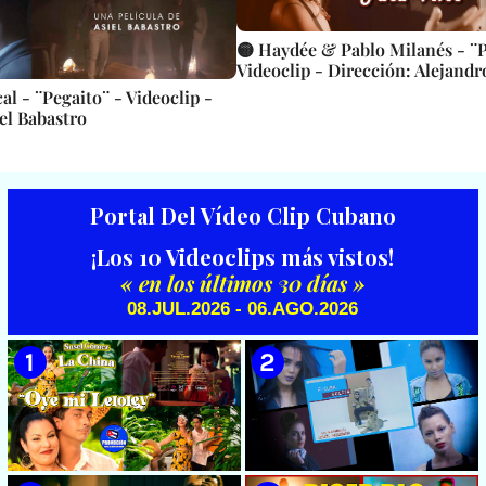
🟡 Haydée & Pablo Milanés - ¨Pa
Videoclip - Dirección: Alejandr
l - ¨Pegaito¨ - Videoclip -
el Babastro
Portal Del Vídeo Clip Cubano
¡Los 10 Videoclips más vistos!
« en los últimos 30 días »
08.JUL.2026 - 06.AGO.2026