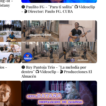
ing-of -
istany
🟡 Paulito FG - ¨Para ti solita¨ 📺 Videoclip
- 🎬 Director: Paulo FG. CUBA
dos -
🟡 Rey Pantoja Trio - ¨La melodía por
dentro¨ 📺 Videoclip - 🎬 Producciones El
Almacén