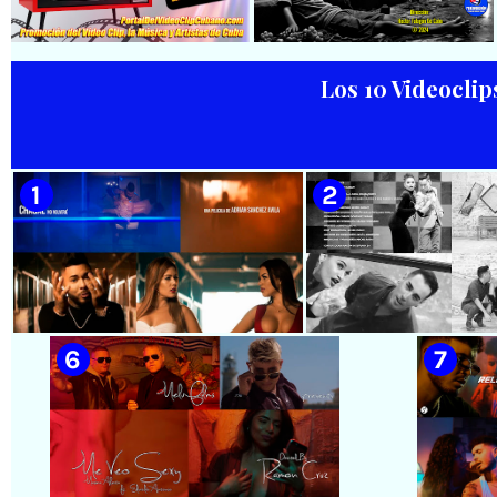
🟡 Rose Díaz || ¨Yo soy el Punto
🟡 Bouquet - ¨Dressed Up
Cubano¨ (Autores: Celina
Animal¨ 📺 Videoclip - 🎬
González y Reutilio
Director: Mauricio Figueiral
Domínguez) || Director:
Yuliades Mariño Cabello ||
Los 10 Videoclip
Música popular tradicional
cubana - Punto Cubano -
Punto Guajiro || Videoclip ||
🟡 Habana Mambo Orquesta &
🟢 Paisaje con Río | NOMEN
CUBA
Haila || ¨La cinturita¨ ||
NESCIO, basado en la obra
Director: Henry García
musical ¨Niño siniestro¨ |
Quintana || Videoclip || Música
Autor: Ernesto Romero |
Popular Bailable Cubana || Son
Director: Héctor Falagán De
- Salsa - Timba || CUBA
Cabo | Videoclip | Música Pop
Rock Cubana | Artistas Cubanos
| Instrumental | CUBA
🟡 Chacal - ¨No Volveré¨ - Videoclip
🟡 Adrián Berazaín
- Dirección: Adrián Sánchez Ávila
Manzanares - ¨Ya es 