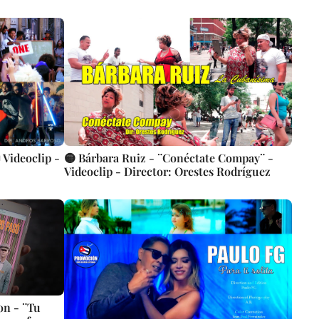
 Videoclip -
🟡 Bárbara Ruiz - ¨Conéctate Compay¨ -
Videoclip - Director: Orestes Rodríguez
on - ¨Tu