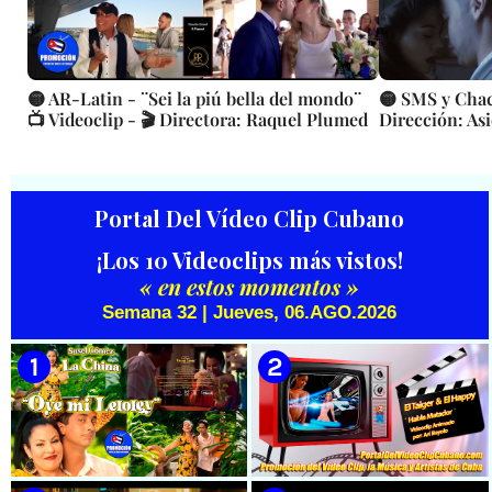
🟡 AR-Latin - ¨Sei la piú bella del mondo¨
🟡 SMS y Chaca
📺 Videoclip - 🎬 Directora: Raquel Plumed
Dirección: Asi
Portal Del Vídeo Clip Cubano
¡Los 10 Videoclips más vistos!
« en estos momentos »
Semana 32 | Jueves, 06.AGO.2026