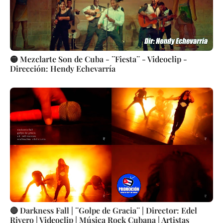
🟡 Mezclarte Son de Cuba - ¨Fiesta¨ - Videoclip -
Dirección: Hendy Echevarría
🔴 Darkness Fall | ¨Golpe de Gracia¨ | Director: Edel
Rivero | Videoclip | Música Rock Cubana | Artistas