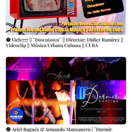
🟡 Viely777 || ¨Downtown¨ || Director: Didier Ramírez ||
Videoclip || Música Urbana Cubana || CUBA
🟢 Ariel Ragués & Armando Manzanero | ¨Dormir