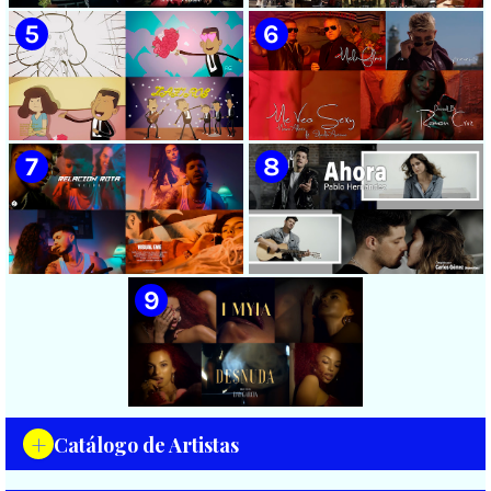
Sánchez Ávila
después¨ - Videoclip -
Dirección: Lester Hamlet
🟡 Sweet Lizzy Project -
🟡 75 Artistas Cubanos
¨Nothing Lasts¨ - Videoclip -
¨Guantanamera¨ - Playing
Dirección: Víctor Vinuesa
For Change - Song Around
(Vitiko)
The World
🟡 Zafiros - ¨Un nombre de
🟡 Máxima Alerta & Eduardo
mujer¨ - Proyecto Anima
Antonio - ¨Me veo sexy¨ -
EGREM - Videoclip Animado
Videoclip - Dirección:
- Dirección: Landy García
Ramón Cruz
🟡 Naldo - ¨Relación rota¨ 📺
🟡 Pablo Hernández -
Videoclip - 🎬 Director: Visual
¨Ahora¨ 📺 Videoclip - 🎬
EME
Director: Carlos Gómez
+
Catálogo de Artistas
08
0es3
AR-Latin
Abel Geronés