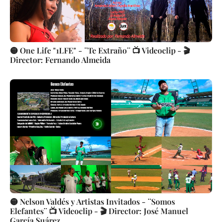
🟡 One Life "1LFE" - ¨Te Extraño¨ 📺 Videoclip - 🎬
Director: Fernando Almeida
🟡 Nelson Valdés y Artistas Invitados - ¨Somos
Elefantes¨ 📺 Videoclip - 🎬 Director: José Manuel
García Suárez