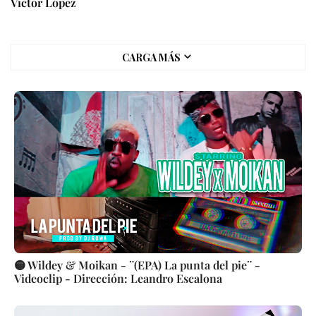
Víctor López
CARGA MÁS
🟡 Wildey & Moikan - ¨(EPA) La punta del pie¨ -
Videoclip - Dirección: Leandro Escalona