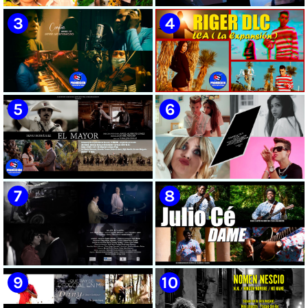
🟡 Susel Gómez (La China) ||
🟡 F-CUBA - ¨Solita¨ -
¨Oye Mi Leloley¨ || Director:
Videoclip - Director: Asiel
Onelio Jesús Larralde González
Babastro
|| Música popular bailable
cubana || Videoclip || CUBA
🟡 María Montenegro -
🟡 Riger DLC || ¨LCA ( La
¨Confía¨ 📺 Videoclip. CUBA
Expansión )¨ || Director: Dani
A.R || Música cubana || Videoclip
|| CUBA
🟡 Silvio Rodríguez - ¨El
🟡 July Roby || ¨Contigo o sin tí¨
Mayor¨ 📺 Videoclip - 🎬
|| Videoclip || Música Urbana
Director: Ángel Alderete -
Cubana || Director: Marlon el
Videoclip de la película de
Científiko || CUBA
ficción ¨EL MAYOR¨ inspirada
en la vida del Mayor General