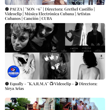
🟢 PAUZA | ¨SON #6¨ | Directora: Grethel Castillo |
Videoclip | Música Electrónica Cubana | Artistas
Cubanos | Canción | CUBA
🟡 Equally - ¨K.A.R.M.A¨ 📺 Videoclip - 🎬 Directora:
Sirya Arias