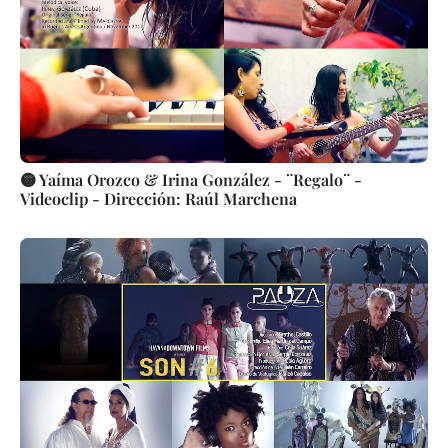
🟡 Yaíma Orozco & Irina González - ¨Regalo¨ -
Videoclip - Dirección: Raúl Marchena