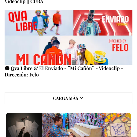
Videoclip || CUBA
🟡 Qva Libre & El Enviado - ¨Mi Cañón¨ - Videoclip -
Dirección: Felo
CARGA MÁS