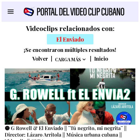
Videoclips relacionados con:
El Enviado
¡Se encontraron múltiples resultados!
Volver
|
|
Inicio
CARGA MÁS
🟡 G Rowell & El Enviado || ¨Tú negrito, mi negrita¨ ||
Director: Lázaro Arritola || Música urbana cubana ||