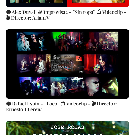
🟡 Alex Duvall & Improvisa2 - ¨Sin ropa¨ 📺 Videoclip -
🎬 Director: Ariam V
🟡 Rafael Espín - ¨Loco¨ 📺 Videoclip - 🎬 Director:
Ernesto LLerena