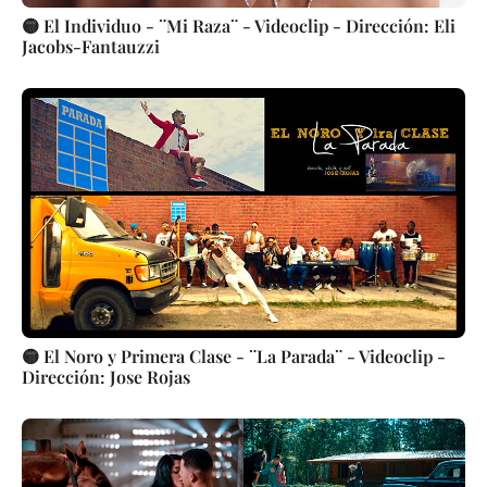
🟡 El Individuo - ¨Mi Raza¨ - Videoclip - Dirección: Eli
Jacobs-Fantauzzi
🟡 El Noro y Primera Clase - ¨La Parada¨ - Videoclip -
Dirección: Jose Rojas