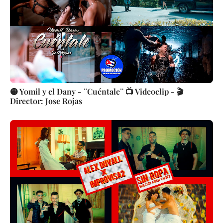
🟡 Yomil y el Dany - ¨Cuéntale¨ 📺 Videoclip - 🎬
Director: Jose Rojas