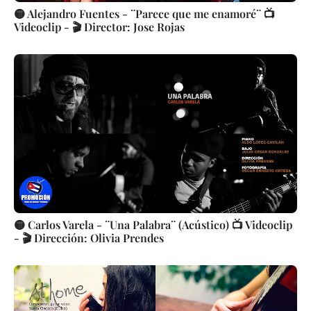
🟡 Alejandro Fuentes - ¨Parece que me enamoré¨ 📺
Videoclip - 🎬 Director: Jose Rojas
🟡 Carlos Varela - ¨Una Palabra¨ (Acústico) 📺 Videoclip
- 🎬 Dirección: Olivia Prendes