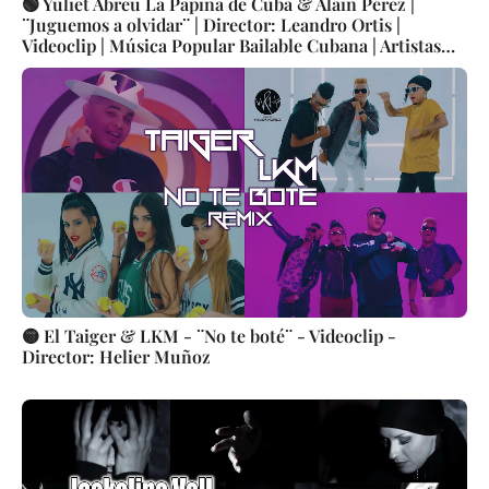
🟢 Yuliet Abreu La Papina de Cuba & Alain Pérez |
¨Juguemos a olvidar¨ | Director: Leandro Ortis |
Videoclip | Música Popular Bailable Cubana | Artistas
Cubanos | Canción | CUBA
🟡 El Taiger & LKM - ¨No te boté¨ - Videoclip -
Director: Helier Muñoz