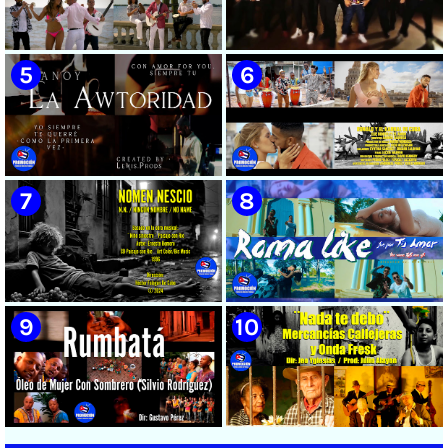
🟡 Susel Gómez (La China) ||
🟢 Pirro | ¨Vuelve a mi¨ |
¨Oye Mi Leloley¨ || Director:
Videoclip | Música Urbana
Onelio Jesús Larralde González
Cubana | Artistas Cubanos |
|| Música popular bailable
Canción | CUBA
cubana || Videoclip || CUBA
🟡 Tico González - ¨Aunque se
🔴 Osmani García & Varios
pare la mula¨ - Videoclip -
Artistas | ¨Chupi Chupi¨ |
Dirección: John Meriles -
Director: Joel Guilian | Videoclip
Roberto C. González
| Música Urbana Cubana |
Artistas Cubanos | Canción |
CUBA
🟢 Hanoy La Awtoridad |
🟡 Ronald & El Karnal de Cuba
¨Siempre Tú¨ | Director:
- ¨Que bonito es el amor¨ 📺
LEWIS.PRODS | Videoclip |
Videoclip - 🎬 Director: Andros
Música Urbana Cubana |
Barroso
Artistas Cubanos | Canción |
CUBA
🟢 Paisaje con Río | NOMEN
🟡 Roma Like - ¨Fue por tu
NESCIO, basado en la obra
amor¨ 📺 Videoclip - 🎬
musical ¨Niño siniestro¨ | Autor:
Director: HE Marrero
Ernesto Romero | Director: