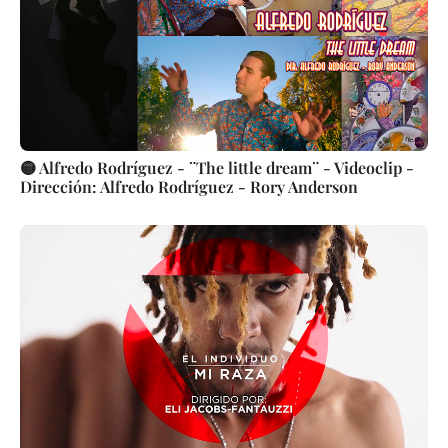
🟡 Alfredo Rodríguez - ¨The little dream¨ - Videoclip -
Dirección: Alfredo Rodríguez - Rory Anderson