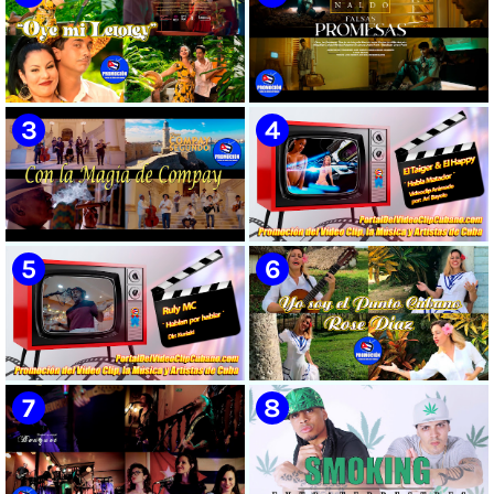
🟡 Susel Gómez (La China) ||
🟡 Naldo - ¨Falsas Promesas¨ 📺
¨Oye Mi Leloley¨ || Director:
Videoclip - 🎬 Dirección:
Onelio Jesús Larralde González
Visualeme
|| Música popular bailable
cubana || Videoclip || CUBA
🟡 Grupo Compay Segundo ||
🟡 El Taiger & El Happy ||
¨Con La Magia de Compay¨ ||
¨Habla Matador¨ || Videoclip
Música popular tradicional
Animado || Director: Arí Bayolo
cubana || Videoclip || CUBA
|| Música Urbana Cubana ||
CUBA
🟡 Ruly MC || ¨Hablan por
🟡 Rose Díaz || ¨Yo soy el Punto