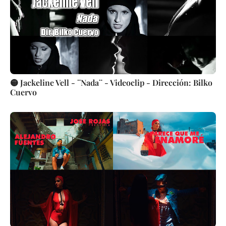
🟡 Jackeline Vell - ¨Nada¨ - Videoclip - Dirección: Bilko
Cuervo