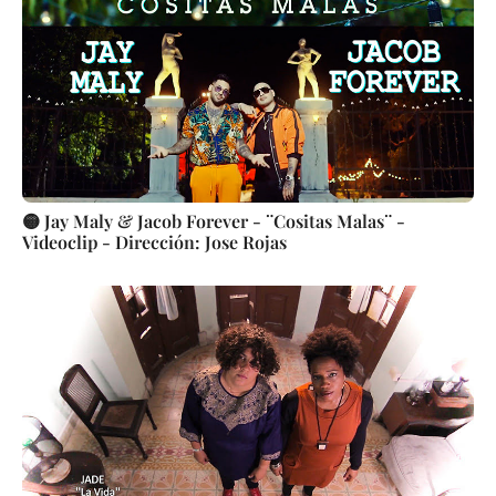
🟡 Jay Maly & Jacob Forever - ¨Cositas Malas¨ -
Videoclip - Dirección: Jose Rojas