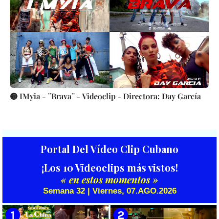
🟡 IMyia - ¨Brava¨ - Videoclip - Directora: Day García
Portal Del Vídeo Clip Cubano
¡Los 10 Videoclips más vistos!
« en estos momentos »
Semana 32 | Viernes, 07.AGO.2026