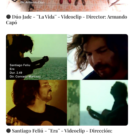
🟡 Dúo Jade - ¨La Vida¨ - Videoclip - Director: Armando
Capó
🟡 Santiago Feliú - ¨Era¨ - Videoclip - Dirección: