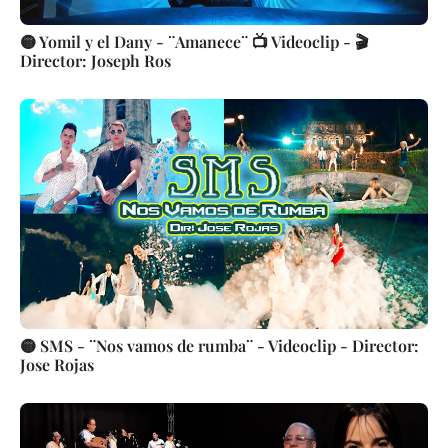
🟡 Yomil y el Dany - ¨Amanece¨ 📺 Videoclip - 🎬
Director: Joseph Ros
🟡 SMS - ¨Nos vamos de rumba¨ - Videoclip - Director:
Jose Rojas