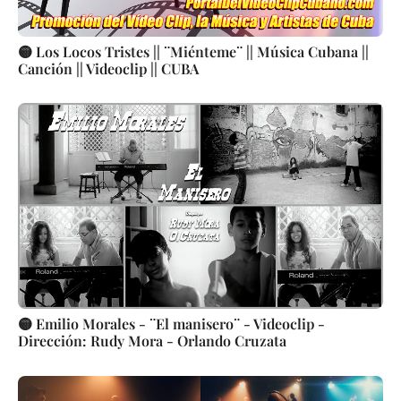
🟡 Los Locos Tristes || ¨Miénteme¨ || Música Cubana ||
Canción || Videoclip || CUBA
🟡 Emilio Morales - ¨El manisero¨ - Videoclip -
Dirección: Rudy Mora - Orlando Cruzata