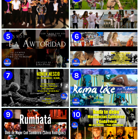
🟡 Susel Gómez (La China) ||
🟢 Pirro | ¨Vuelve a mi¨ |
¨Oye Mi Leloley¨ || Director:
Videoclip | Música Urbana
Onelio Jesús Larralde González
Cubana | Artistas Cubanos |
|| Música popular bailable
Canción | CUBA
cubana || Videoclip || CUBA
🔴 Osmani García & Varios
🟡 Tico González - ¨Aunque se
Artistas | ¨Chupi Chupi¨ |
pare la mula¨ - Videoclip -
Director: Joel Guilian | Videoclip
Dirección: John Meriles -
| Música Urbana Cubana |
Roberto C. González
Artistas Cubanos | Canción |
CUBA
🟢 Hanoy La Awtoridad |
🟡 Ronald & El Karnal de Cuba
¨Siempre Tú¨ | Director:
- ¨Que bonito es el amor¨ 📺
LEWIS.PRODS | Videoclip |
Videoclip - 🎬 Director: Andros
Música Urbana Cubana |
Barroso
Artistas Cubanos | Canción |
CUBA
🟢 Paisaje con Río | NOMEN
🟡 Roma Like - ¨Fue por tu