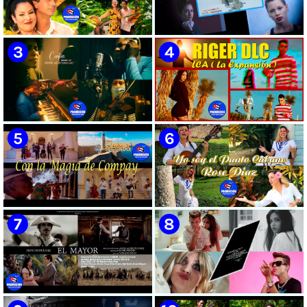
🟡 Susel Gómez (La China) ||
🟡 F-CUBA - ¨Solita¨ -
¨Oye Mi Leloley¨ || Director:
Videoclip - Director: Asiel
Onelio Jesús Larralde González
Babastro
|| Música popular bailable
cubana || Videoclip || CUBA
🟡 María Montenegro -
🟡 Riger DLC || ¨LCA ( La
¨Confía¨ 📺 Videoclip. CUBA
Expansión )¨ || Director: Dani
A.R || Música cubana || Videoclip
|| CUBA
🟡 Grupo Compay Segundo ||
🟡 Rose Díaz || ¨Yo soy el Punto
¨Con La Magia de Compay¨ ||
Cubano¨ (Autores: Celina
Música popular tradicional
González y Reutilio
cubana || Videoclip || CUBA
Domínguez) || Director: