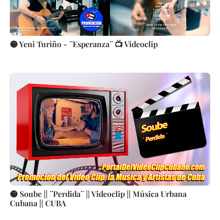
🟡 Yeni Turiño - ¨Esperanza¨ 📺 Videoclip
🟡 Soube || ¨Perdida¨ || Videoclip || Música Urbana
Cubana || CUBA