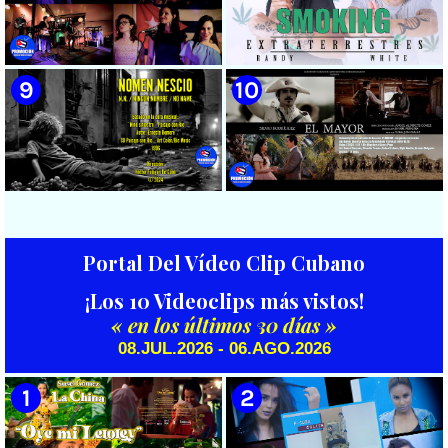
🟡 Ruly MC || ¨Hablan por
🟡 Rose Díaz || ¨Yo soy el Punto
hablar¨ || Realizador: Kuriaki ||
Cubano¨ (Autores: Celina
Videoclip || Música Urbana
González y Reutilio
Cubana || RAP || CUBA
Domínguez) || Director:
Yuliades Mariño Cabello ||
Música popular tradicional
cubana - Punto Cubano -
Punto Guajiro || Videoclip ||
🟡 Bouquet - ¨Dressed Up
🟡 Randy & White -
CUBA
Animal¨ 📺 Videoclip - 🎬
Extraterrestres - ¨Smoking¨ -
Director: Mauricio Figueiral
Videoclip - Dirección: Pepe
Salom
Portal Del Vídeo Clip Cubano
🟢 Paisaje con Río | NOMEN
🟡 Silvio Rodríguez - ¨El
¡Los 10 Videoclips más vistos!
NESCIO, basado en la obra
Mayor¨ 📺 Videoclip - 🎬
musical ¨Niño siniestro¨ | Autor:
Director: Ángel Alderete -
« en los últimos 30 días »
Ernesto Romero | Director:
Videoclip de la película de
08.JUL.2026 - 06.AGO.2026
Héctor Falagán De Cabo |
ficción ¨EL MAYOR¨ inspirada
Videoclip | Música Pop Rock
en la vida del Mayor General
Cubana | Artistas Cubanos |
Ignacio Agramonte y Loynaz /
Instrumental | CUBA
Director: Rigoberto López Pego
/ ICAIC 👉 CUBA 👌