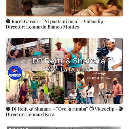
🟡 Karel García - ¨Ni poeta ni loco¨ - Videoclip -
Director: Leonardo Blanco Montes
🟡 DJ Reitt & Shanara - ¨Oye la rumba¨ 📺 Videoclip - 🎬
Director: Leonard Krra