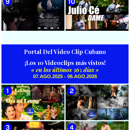
Yuliades Mariño Cabello ||
Música popular tradicional
cubana - Punto Cubano -
Punto Guajiro || Videoclip ||
🟡 Silvio Rodríguez - ¨El
🟡 July Roby || ¨Contigo o sin tí¨
CUBA
Mayor¨ 📺 Videoclip - 🎬
|| Videoclip || Música Urbana
Director: Ángel Alderete -
Cubana || Director: Marlon el
Videoclip de la película de
Científiko || CUBA
ficción ¨EL MAYOR¨ inspirada
en la vida del Mayor General
Ignacio Agramonte y Loynaz /
Portal Del Vídeo Clip Cubano
Director: Rigoberto López Pego
🟡 Beatriz Márquez - ¨Mujer
🟡 Julio Cé - ¨Dame¨ 📺
/ ICAIC 👉 CUBA 👌
¡Los 10 Videoclips más vistos!
Bayamesa¨ 📺 Videoclip - 🎬
Videoclip
Director: Ángel Alderete
« en los últimos 365 días »
07.AGO.2025 - 06.AGO.2026