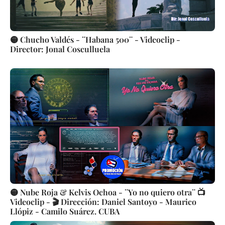
🟡 Chucho Valdés - ¨Habana 500¨ - Videoclip -
Director: Jonal Cosculluela
🟡 Nube Roja & Kelvis Ochoa - ¨Yo no quiero otra¨ 📺
Videoclip - 🎬 Dirección: Daniel Santoyo - Maurico
Llópiz - Camilo Suárez. CUBA