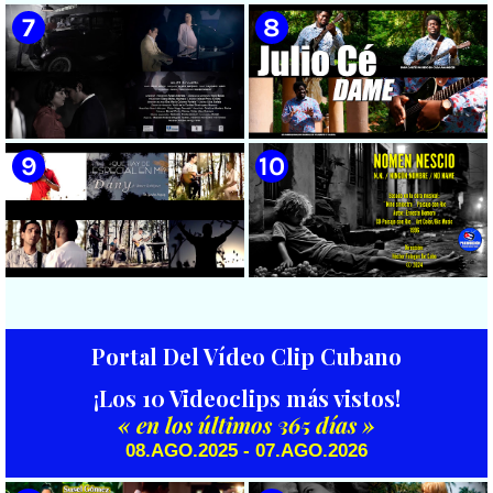
A.R || Música cubana || Videoclip
|| CUBA
🟡 July Roby || ¨Contigo o sin tí¨
🟡 Silvio Rodríguez - ¨El
|| Videoclip || Música Urbana
Mayor¨ 📺 Videoclip - 🎬
Cubana || Director: Marlon el
Director: Ángel Alderete -
Científiko || CUBA
Videoclip de la película de
ficción ¨EL MAYOR¨ inspirada
en la vida del Mayor General
Ignacio Agramonte y Loynaz /
Director: Rigoberto López Pego
🟡 Beatriz Márquez - ¨Mujer
🟡 Julio Cé - ¨Dame¨ 📺
/ ICAIC 👉 CUBA 👌
Bayamesa¨ 📺 Videoclip - 🎬
Videoclip
Director: Ángel Alderete
Portal Del Vídeo Clip Cubano
🟡 Dany & Yunier Rodríguez -
🟢 Paisaje con Río | NOMEN
¡Los 10 Videoclips más vistos!
¿Qué hay de especial en mi? 📺
NESCIO, basado en la obra
Videoclip - 🎬 Director: Yoslen
musical ¨Niño siniestro¨ | Autor:
« en los últimos 365 días »
Arguiz
Ernesto Romero | Director:
08.AGO.2025 - 07.AGO.2026
Héctor Falagán De Cabo |
Videoclip | Música Pop Rock
Cubana | Artistas Cubanos |