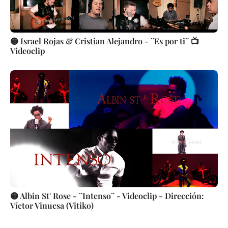
🟡 Israel Rojas & Cristian Alejandro - ¨Es por ti¨ 📺
Videoclip
🟡 Albin St' Rose - ¨Intenso¨ - Videoclip - Dirección:
Víctor Vinuesa (Vitiko)