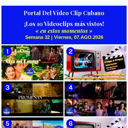
Portal Del Vídeo Clip Cubano
¡Los 10 Videoclips más vistos!
« en estos momentos »
Semana 32 | Viernes, 07.AGO.2026
🟡 Susel Gómez (La China) ||
🟡 El Taiger & El Happy ||
¨Oye Mi Leloley¨ || Director:
¨Habla Matador¨ || Videoclip
Onelio Jesús Larralde González
Animado || Director: Arí Bayolo
|| Música popular bailable
|| Música Urbana Cubana ||
cubana || Videoclip || CUBA
CUBA