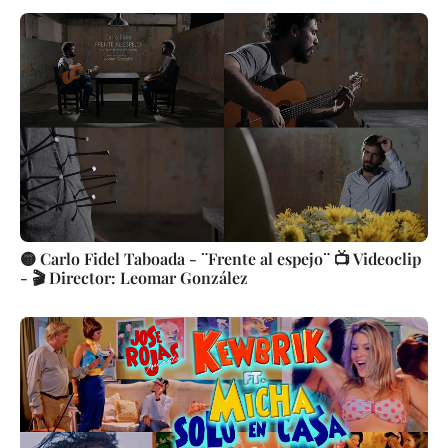
🟡 Carlo Fidel Taboada - ¨Frente al espejo¨ 📺 Videoclip
- 🎬 Director: Leomar González