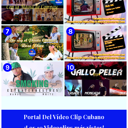
🟡 Naldo - ¨Falsas Promesas¨ 📺
🟡 Bouquet - ¨Dressed Up
Videoclip - 🎬 Dirección:
Animal¨ 📺 Videoclip - 🎬
Visualeme
Director: Mauricio Figueiral
🟡 Grupo Compay Segundo ||
🟡 Ruly MC || ¨Hablan por
¨Con La Magia de Compay¨ ||
hablar¨ || Realizador: Kuriaki ||
Música popular tradicional
Videoclip || Música Urbana
cubana || Videoclip || CUBA
Cubana || RAP || CUBA
🟡 Rose Díaz || ¨Yo soy el Punto
🟡 Habana Mambo Orquesta &
Cubano¨ (Autores: Celina
Haila || ¨La cinturita¨ || Director:
González y Reutilio
Henry García Quintana ||
Domínguez) || Director:
Videoclip || Música Popular
Yuliades Mariño Cabello ||
Bailable Cubana || Son - Salsa -
Música popular tradicional
Timba || CUBA
cubana - Punto Cubano -
Portal Del Vídeo Clip Cubano
Punto Guajiro || Videoclip ||
🟡 Randy & White -
🟡 Casabe & Moncada & Buena
CUBA
¡Los 10 Videoclips más vistos!