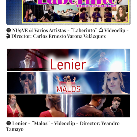
🟡 NU9VE & Varios Artistas - ¨Laberinto¨ 📺 Videoclip -
🎬 Director: Carlos Ernesto Varona Velázquez
🟡 Lenier - ¨Malos¨ - Videoclip - Director: Yeandro
Tamayo