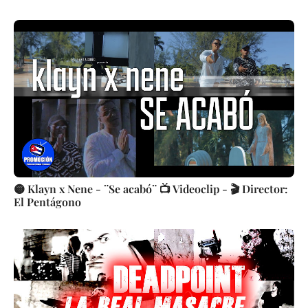
🟡 Klayn x Nene - ¨Se acabó¨ 📺 Videoclip - 🎬 Director:
El Pentágono