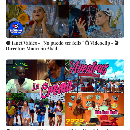
🟡 Janet Valdés - ¨No puedo ser feliz¨ 📺 Videoclip - 🎬
Director: Mauricio Abad