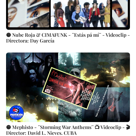
🟡 Nube Roja & CIMAFUNK - ¨Estás pá mí¨ - Videoclip -
Directora: Day García
🟡 Mephisto - ¨Storming War Anthems¨ 📺 Videoclip - 🎬
Director: David L. Nieves. CUBA