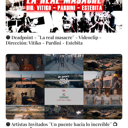
🟡 Deadpoint - ¨La real masacre¨ - Videoclip -
Dirección: Vitiko - Pardini - Estebita
🟡 Artistas Invitados ¨Un puente hacia lo increíble¨ 📺