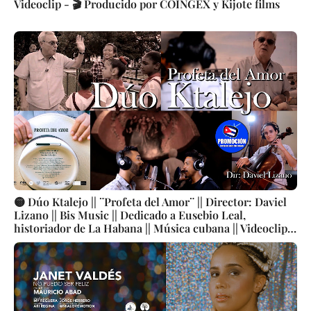
Videoclip - 🎬 Producido por COINGEX y Kijote films
🟡 Dúo Ktalejo || ¨Profeta del Amor¨ || Director: Daviel
Lizano || Bis Music || Dedicado a Eusebio Leal,
historiador de La Habana || Música cubana || Videoclip ||
CUBA