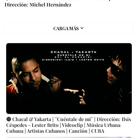
Dirección: Michel Hernández
CARGA MÁS
🔴 Chacal & Yakarta | ¨Cuéntale de mi¨ | Dirección: Ilsis
Céspedes - Lester Brito | Videoclip | Música Urbana
Cubana | Artistas Cubanos | Canción | CUBA