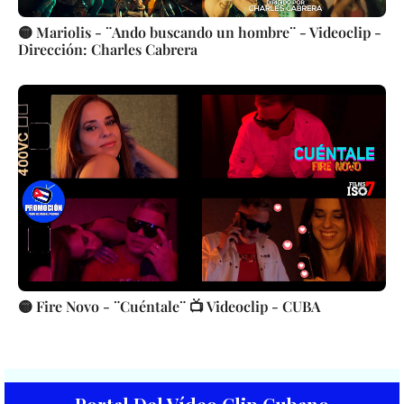
🟡 Mariolis - ¨Ando buscando un hombre¨ - Videoclip -
Dirección: Charles Cabrera
🟡 Fire Novo - ¨Cuéntale¨ 📺 Videoclip - CUBA