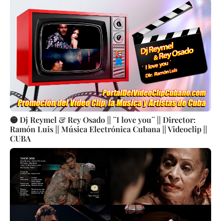
🟡 Dj Reymel & Rey Osado || ¨I love you¨ || Director:
Ramón Luis || Música Electrónica Cubana || Videoclip ||
CUBA