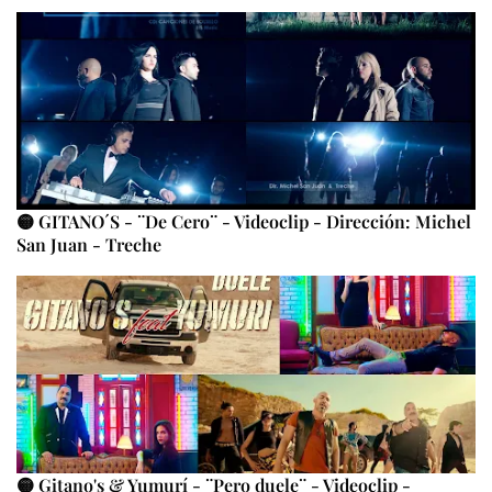
🟡 GITANO´S - ¨De Cero¨ - Videoclip - Dirección: Michel
San Juan - Treche
🟡 Gitano's & Yumurí - ¨Pero duele¨ - Videoclip -