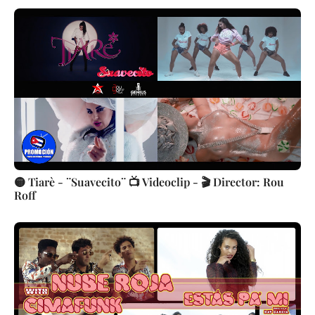
🟡 Tiarè - ¨Suavecito¨ 📺 Videoclip - 🎬 Director: Rou
Roff