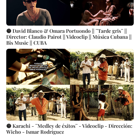
🟡 David Blanco & Omara Portuondo || ¨Tarde gris¨ ||
Director: Claudio Pairot || Videoclip || Música Cubana ||
Bis Music || CUBA
🟡 Karachi - ¨Medley de éxitos¨ - Videoclip - Dirección:
Wicho - Ismar Rodríguez