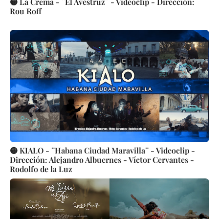
🟡 La Crema - ¨El Avestruz¨ - Videoclip - Dirección:
Rou Roff
🟡 KIALO - ¨Habana Ciudad Maravilla¨ - Videoclip -
Dirección: Alejandro Albuernes - Víctor Cervantes -
Rodolfo de la Luz