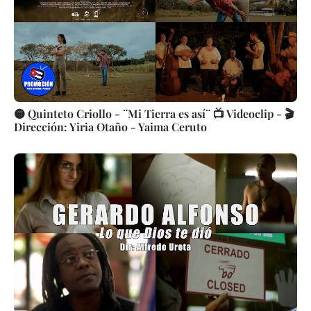
🟡 Quinteto Criollo - ¨Mi Tierra es así¨ 📺 Videoclip - 🎬
Dirección: Yiria Otaño - Yaima Ceruto