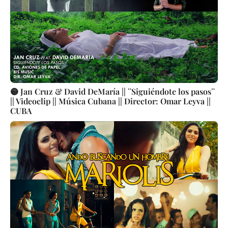
🟡 Jan Cruz & David DeMaría || ¨Siguiéndote los pasos¨
|| Videoclip || Música Cubana || Director: Omar Leyva ||
CUBA