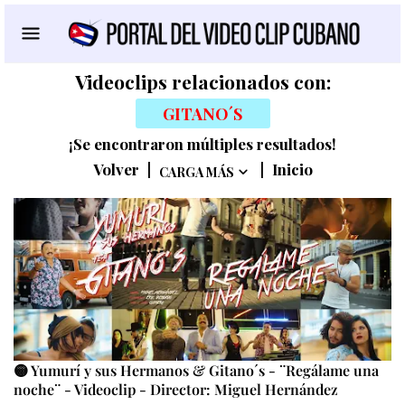
Videoclips relacionados con:
GITANO´S
¡Se encontraron múltiples resultados!
Volver
|
|
Inicio
CARGA MÁS
🟡 Yumurí y sus Hermanos & Gitano´s - ¨Regálame una
noche¨ - Videoclip - Director: Miguel Hernández