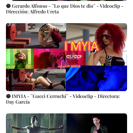
🟡 Gerardo Alfonso - ¨Lo que Dios te dio¨ - Videoclip -
Dirección: Alfredo Ureta
🟡 IMYIA - ¨Gucci Cerruchi¨ - Videoclip - Directora:
Day García