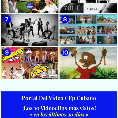
🟡 Grupo Compay Segundo ||
🟡 Susel Gómez (La China) ||
¨Con La Magia de Compay¨ ||
¨Oye Mi Leloley¨ || Director:
Música popular tradicional
Onelio Jesús Larralde González
cubana || Videoclip || CUBA
|| Música popular bailable
cubana || Videoclip || CUBA
🟡 Rose Díaz || ¨Yo soy el Punto
🟡 Yolie - ¨Alócate¨ - Videoclip -
Cubano¨ (Autores: Celina
Dirección: Pedro Vázquez
González y Reutilio
Domínguez) || Director:
Yuliades Mariño Cabello ||
Música popular tradicional
cubana - Punto Cubano -
Punto Guajiro || Videoclip ||
🟡 Lázaro Valdés & Bamboleo -
🟡 Boni & Kelly (BNK) - ¨Un
CUBA
¨Necesito tiempo¨ - Videoclip -
pasito por América¨ - Videoclip
Dirección: Salamandra
- Dirección: Ernesto Fundora
Productions
Portal Del Vídeo Clip Cubano
🟡 Septeto Santiaguero - ¨Gusto
🟡 Juan Formell y Los Van Van -
¡Los 10 Videoclips más vistos!
y Sabor¨ - Videoclip -
¨Chapeando¨ - Videoclip
Dirección: David Hernández -
Animado - Dirección: Ian
« en los últimos 30 días »
Baghavan Ishaya
Padrón