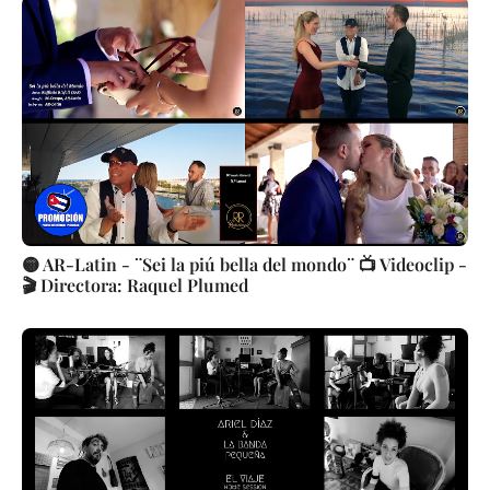
🟡 AR-Latin - ¨Sei la piú bella del mondo¨ 📺 Videoclip -
🎬 Directora: Raquel Plumed