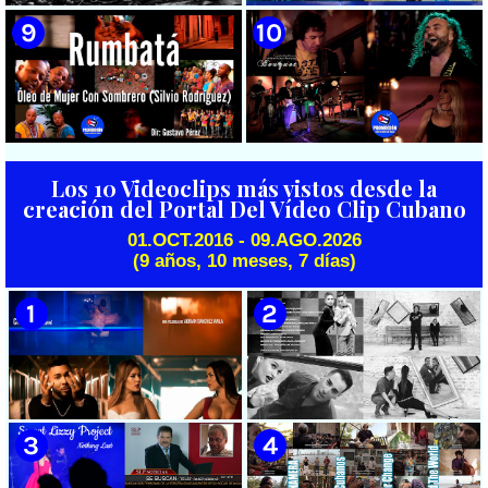
LEWIS.PRODS | Videoclip |
Videoclip - 🎬 Director: Andros
Música Urbana Cubana |
Barroso
Artistas Cubanos | Canción |
CUBA
🟢 Paisaje con Río | NOMEN
🟡 Roma Like - ¨Fue por tu
NESCIO, basado en la obra
amor¨ 📺 Videoclip - 🎬
musical ¨Niño siniestro¨ | Autor:
Director: HE Marrero
Ernesto Romero | Director:
Héctor Falagán De Cabo |
Los 10 Videoclips más vistos desde la
Videoclip | Música Pop Rock
creación del Portal Del Vídeo Clip Cubano
Cubana | Artistas Cubanos |
Instrumental | CUBA
01.OCT.2016 - 09.AGO.2026
🟢 Rumbatá | ¨Óleo de Mujer
🔴 Bouquet | ¨Canción infantil
(9 años, 10 meses, 7 días)
Con Sombrero¨ | Autor: Silvio
para cantar en la boca de un
Rodríguez | Director: Gustavo
pozo¨ | Director: Mauricio
Pérez | Bis Music | Videoclip |
Figueiral | Videoclip | Música
Música Tradicional Bailable
Rock Cubana | Artistas Cubanos
Cubana | Rumba | Artistas
| Canción | CUBA
Cubanos | Canción | CUBA