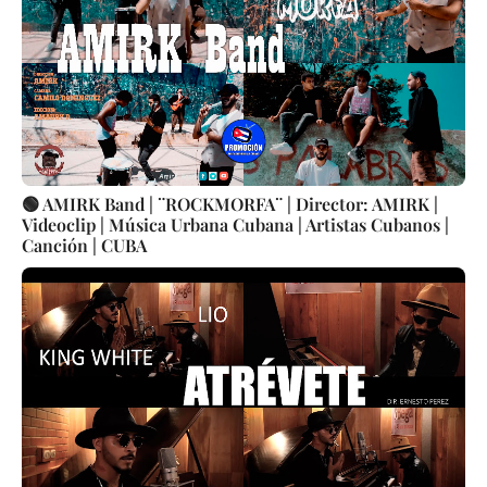
🟢 AMIRK Band | ¨ROCKMORFA¨ | Director: AMIRK |
Videoclip | Música Urbana Cubana | Artistas Cubanos |
Canción | CUBA