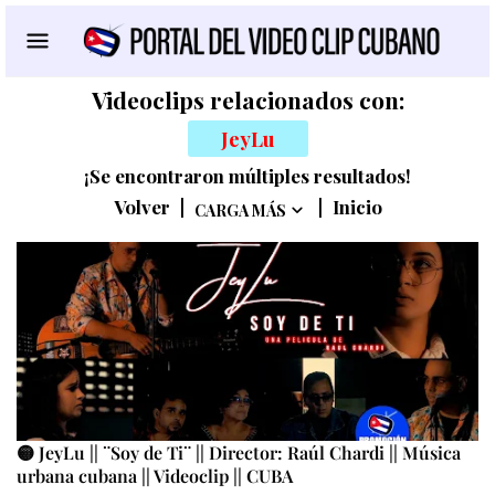
Videoclips relacionados con:
JeyLu
¡Se encontraron múltiples resultados!
Volver
|
|
Inicio
CARGA MÁS
🟡 JeyLu || ¨Soy de Ti¨ || Director: Raúl Chardi || Música
urbana cubana || Videoclip || CUBA