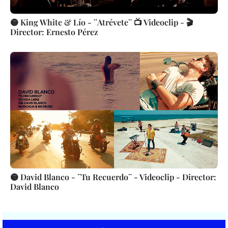
🟡 King White & Lío - ¨Atrévete¨ 📺 Videoclip - 🎬
Director: Ernesto Pérez
🟡 David Blanco - ¨Tu Recuerdo¨ - Videoclip - Director:
David Blanco