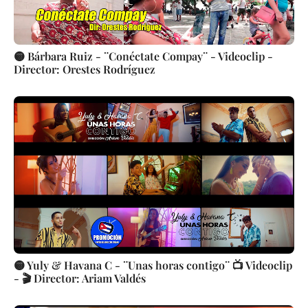
🟡 Bárbara Ruiz - ¨Conéctate Compay¨ - Videoclip -
Director: Orestes Rodríguez
🟡 Yuly & Havana C - ¨Unas horas contigo¨ 📺 Videoclip
- 🎬 Director: Ariam Valdés