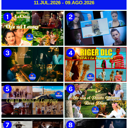
11.JUL.2026 - 09.AGO.2026
🟡 Susel Gómez (La China) ||
🟡 F-CUBA - ¨Solita¨ -
¨Oye Mi Leloley¨ || Director:
Videoclip - Director: Asiel
Onelio Jesús Larralde González
Babastro
|| Música popular bailable
cubana || Videoclip || CUBA
🟡 María Montenegro -
🟡 Riger DLC || ¨LCA ( La
¨Confía¨ 📺 Videoclip. CUBA
Expansión )¨ || Director: Dani
A.R || Música cubana || Videoclip
|| CUBA