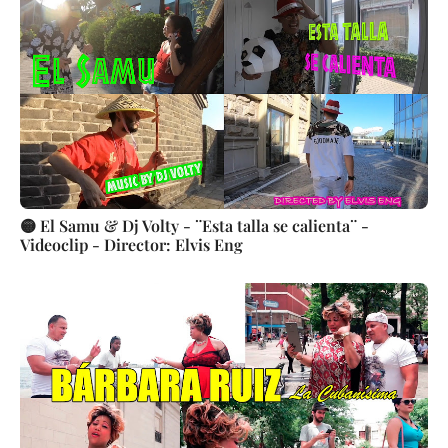
🟡 El Samu & Dj Volty - ¨Esta talla se calienta¨ -
Videoclip - Director: Elvis Eng