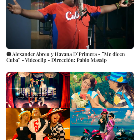
🟡 Alexander Abreu y Havana D´Primera - ¨Me dicen
Cuba¨ - Videoclip - Dirección: Pablo Massip