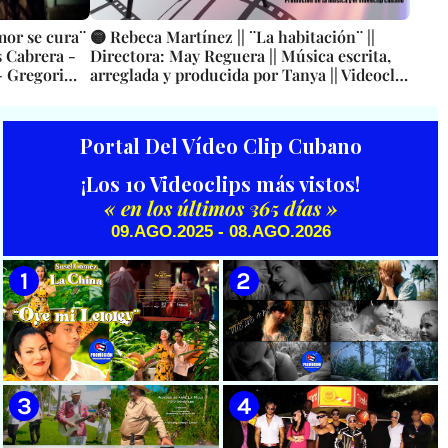
mor se cura¨
🟡 Rebeca Martínez || ¨La habitación¨ ||
s Cabrera -
Directora: May Reguera || Música escrita,
 Gregori
arreglada y producida por Tanya || Videoclip
|| Música cubana || CUBA
Portal Del Vídeo Clip Cubano
¡Los 10 Videoclips más vistos!
« en los últimos 365 días »
09.AGO.2025 - 08.AGO.2026