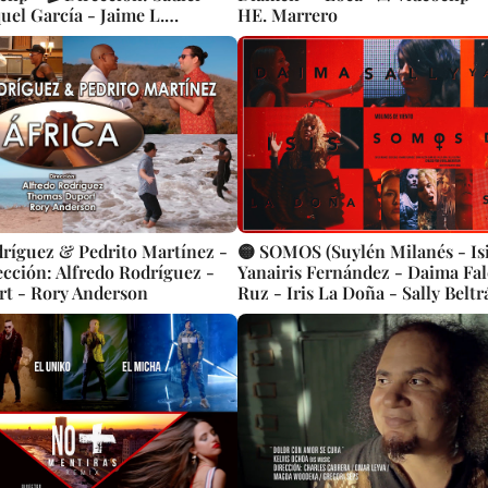
el García - Jaime L.
HE. Marrero
uis Javier Socorro
dríguez & Pedrito Martínez -
🟡 SOMOS (Suylén Milanés - Isi
ección: Alfredo Rodríguez -
Yanairis Fernández - Daima Fa
t - Rory Anderson
Ruz - Iris La Doña - Sally Beltr
¨Molinos de Viento¨ 📺 Videoclip
Director: Mauricio Abad