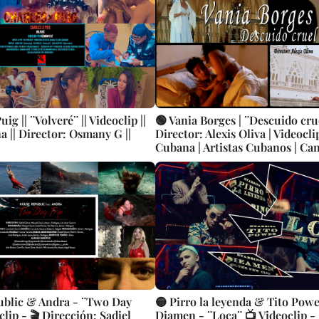
ig || ¨Volveré¨ || Videoclip ||
🟢 Vania Borges | ¨Descuido crue
 || Director: Osmany G ||
Director: Alexis Oliva | Videocli
Cubana | Artistas Cubanos | Can
Music | CUBA
ublic & Andra - ¨Two Day
🟡 Pirro la leyenda & Tito Powe
clip - 🎬 Dirección: Sadiel
Diamen - ¨Loca¨ 📺 Videoclip - 