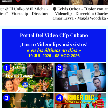
ver & El Uniko & El Micha -
🟡 Kelvis Ochoa - ¨Dolor con a
ras¨ - Videoclip - Director:
- Videoclip - Dirección: Charle
Omar Leyva - Magda Woodeka -
Seps
Portal Del Vídeo Clip Cubano
¡Los 10 Videoclips más vistos!
« en los últimos 30 días »
10.JUL.2026 - 08.AGO.2026