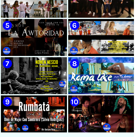
🟡 Susel Gómez (La China) ||
🟢 Pirro | ¨Vuelve a mi¨ |
¨Oye Mi Leloley¨ || Director:
Videoclip | Música Urbana
Onelio Jesús Larralde González
Cubana | Artistas Cubanos |
|| Música popular bailable
Canción | CUBA
cubana || Videoclip || CUBA
🟡 Tico González - ¨Aunque se
🔴 Osmani García & Varios
pare la mula¨ - Videoclip -
Artistas | ¨Chupi Chupi¨ |
Dirección: John Meriles -
Director: Joel Guilian |
Roberto C. González
Videoclip | Música Urbana
Cubana | Artistas Cubanos |
Canción | CUBA
🟢 Hanoy La Awtoridad |
🟡 Ronald & El Karnal de Cuba
¨Siempre Tú¨ | Director:
- ¨Que bonito es el amor¨ 📺
LEWIS.PRODS | Videoclip |
Videoclip - 🎬 Director: Andros
Música Urbana Cubana |
Barroso
Artistas Cubanos | Canción |
CUBA
🟢 Paisaje con Río | NOMEN
🟡 Roma Like - ¨Fue por tu
NESCIO, basado en la obra
amor¨ 📺 Videoclip - 🎬
musical ¨Niño siniestro¨ |
Director: HE Marrero