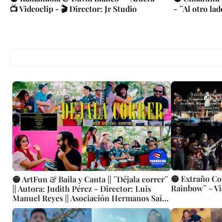
📺 Videoclip - 🎬 Director: Jr Studio
- ¨Al otro lad
🟡 Extraño Co
🟡 ArtFun & Baila y Canta || ¨Déjala correr¨
Rainbow¨ - Vi
|| Autora: Judith Pérez - Director: Luis
Manuel Reyes || Asociación Hermanos Saíz
(AHS) || Música electrónica cubana ||
Videoclip || CUBA