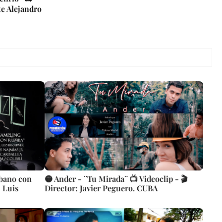
te Alejandro
ubano con
🟡 Ander - ¨Tu Mirada¨ 📺 Videoclip - 🎬
 Luis
Director: Javier Peguero. CUBA