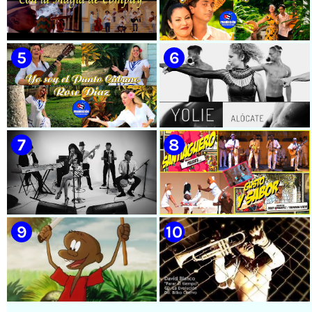
🟡 Casabe & Moncada & Buena
🟡 Randy & White -
Fe - ¨Gallo de pelea¨ - Videoclip
Extraterrestres - ¨Smoking¨ -
- Dirección: Omar Leyva
Videoclip - Dirección: Pepe
Salom
🟡 Grupo Compay Segundo ||
🟡 Susel Gómez (La China) ||
¨Con La Magia de Compay¨ ||
¨Oye Mi Leloley¨ || Director:
Música popular tradicional
Onelio Jesús Larralde González
cubana || Videoclip || CUBA
|| Música popular bailable
cubana || Videoclip || CUBA
🟡 Rose Díaz || ¨Yo soy el Punto
🟡 Yolie - ¨Alócate¨ - Videoclip
Cubano¨ (Autores: Celina
- Dirección: Pedro Vázquez
González y Reutilio
Domínguez) || Director:
Yuliades Mariño Cabello ||
Música popular tradicional
cubana - Punto Cubano -
Punto Guajiro || Videoclip ||
🟡 Lázaro Valdés & Bamboleo -
🟡 Septeto Santiaguero -
CUBA
¨Necesito tiempo¨ - Videoclip -
¨Gusto y Sabor¨ - Videoclip -
Dirección: Salamandra
Dirección: David Hernández -