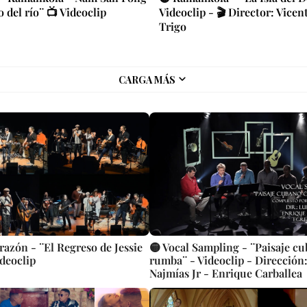
o del río¨ 📺 Videoclip
Videoclip - 🎬 Director: Vicen
Trigo
CARGA MÁS
razón - ¨El Regreso de Jessie
🟡 Vocal Sampling - ¨Paisaje c
deoclip
rumba¨ - Videoclip - Dirección:
Najmías Jr - Enrique Carballea