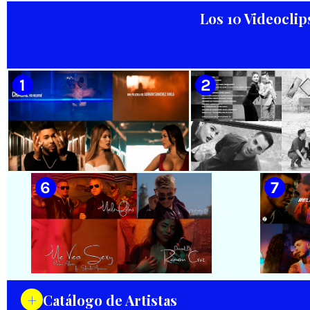
Productions
Baghavan Ishaya
Los 10 Videoclip
🟡 Juan Formell y Los Van Van -
🟡 David Blanco - ¨Parar el
¨Chapeando¨ - Videoclip
tiempo¨ - Videoclip -
Animado - Dirección: Ian
Dirección: Bilko Cuervo
Padrón
🟡 Chacal - ¨No Volveré¨ - Videoclip
🟡 Adrián Berazaín
- Dirección: Adrián Sánchez Ávila
Manzanares - ¨Ya es 
Videoclip - Direcció
Hamlet
+
Catálogo de Artistas