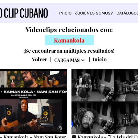
INICIO
¿QUIÉNES SOMOS?
CATÁLOGO
Videoclips relacionados con:
Kamankola
¡Se encontraron múltiples resultados!
Volver
|
|
Inicio
CARGA MÁS
 - Kamankola - Nam San Fong
🟡 Kamankola - ¨La Isla del De