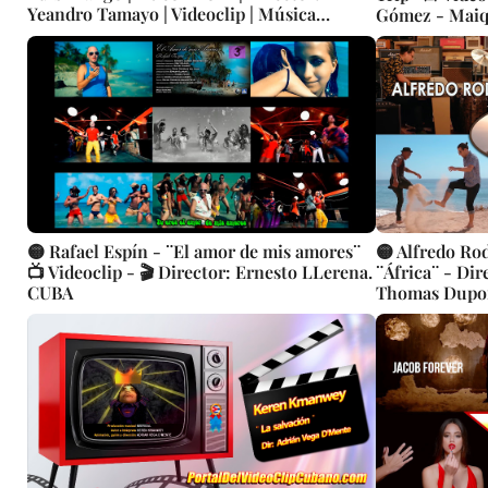
Yeandro Tamayo | Videoclip | Música
Gómez - Maiqu
Popular Bailable Cubana | Artistas Cubanos
Rodríguez - L
| Canción | CUBA
🟡 Rafael Espín - ¨El amor de mis amores¨
🟡 Alfredo Ro
📺 Videoclip - 🎬 Director: Ernesto LLerena.
¨África¨ - Dir
CUBA
Thomas Dupor