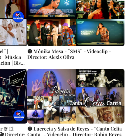
l¨ |
🟡 Mónika Mesa - ¨SMS¨ - Videoclip -
p | Música
Director: Alexis Oliva
ción | Bis
r & El
🟡 Lucrecia y Salsa de Reyes - ¨Canta Celia
🎬 Director:
Canta¨ - Videoclip - Director: Robin Reyes