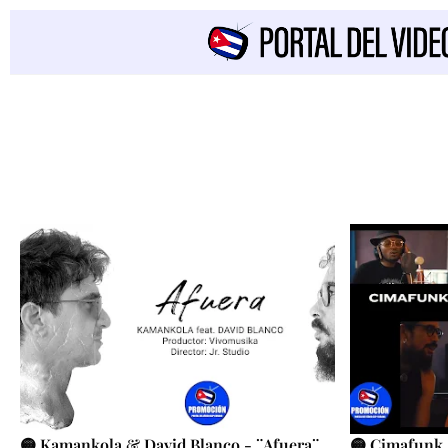
🟡 Kamankola & David Blanco - ¨Afuera¨
🟡 Cimafunk