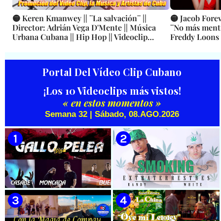
🟡 Keren Kmanwey || ¨La salvación¨ ||
🟡 Jacob Fore
Director: Adrián Vega D'Mente || Música
¨No más menti
Urbana Cubana || Hip Hop || Videoclip
Freddy Loons
Animado || D'Mente Producciones || CUBA
Portal Del Vídeo Clip Cubano
¡Los 10 Videoclips más vistos!
« en estos momentos »
Semana 32 | Sábado, 08.AGO.2026