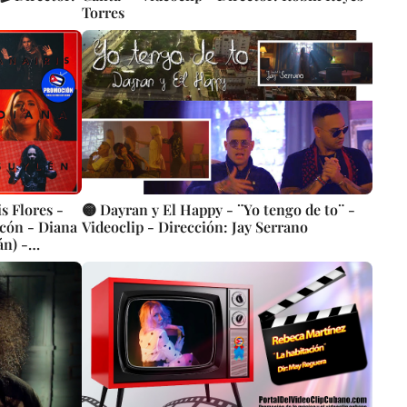
Torres
s Flores -
🟡 Dayran y El Happy - ¨Yo tengo de to¨ -
lcón - Diana
Videoclip - Dirección: Jay Serrano
án) -
 - 🎬