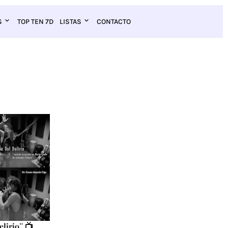
S
TOP TEN 7D
LISTAS
CONTACTO
lirio¨ 📺