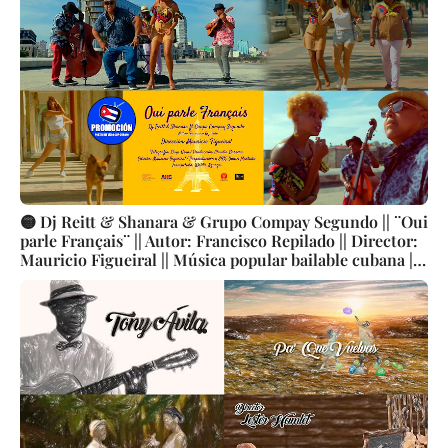
🟡 Dj Reitt & Shanara & Grupo Compay Segundo || ¨Oui
parle Français¨ || Autor: Francisco Repilado || Director:
Mauricio Figueiral || Música popular bailable cubana ||
Videoclip || CUBA