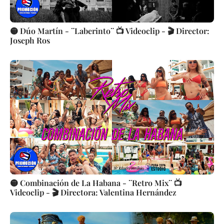
🟡 Dúo Martín - ¨Laberinto¨ 📺 Videoclip - 🎬 Director:
Joseph Ros
🟡 Combinación de La Habana - ¨Retro Mix¨ 📺
Videoclip - 🎬 Directora: Valentina Hernández