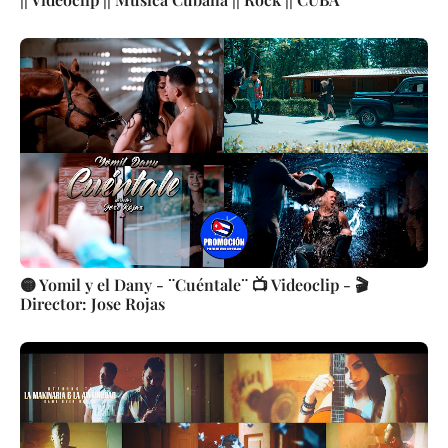
🟡 Yomil y el Dany - ¨Cuéntale¨ 📺 Videoclip - 🎬
Director: Jose Rojas