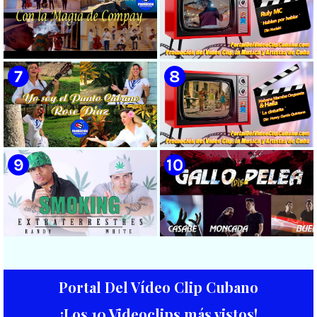
🟡 Naldo - ¨Falsas Promesas¨ 📺
🟡 Bouquet - ¨Dressed Up
Videoclip - 🎬 Dirección:
Animal¨ 📺 Videoclip - 🎬
Visualeme
Director: Mauricio Figueiral
🟡 Grupo Compay Segundo ||
🟡 Ruly MC || ¨Hablan por
¨Con La Magia de Compay¨ ||
hablar¨ || Realizador: Kuriaki ||
Música popular tradicional
Videoclip || Música Urbana
cubana || Videoclip || CUBA
Cubana || RAP || CUBA
🟡 Rose Díaz || ¨Yo soy el Punto
🟡 Habana Mambo Orquesta &
Cubano¨ (Autores: Celina
Haila || ¨La cinturita¨ || Director:
González y Reutilio
Henry García Quintana ||
Domínguez) || Director:
Videoclip || Música Popular
Yuliades Mariño Cabello ||
Bailable Cubana || Son - Salsa -
Música popular tradicional
Timba || CUBA
cubana - Punto Cubano -
Portal Del Vídeo Clip Cubano
Punto Guajiro || Videoclip ||
🟡 Randy & White -
🟡 Casabe & Moncada & Buena
CUBA
¡Los 10 Videoclips más vistos!
Extraterrestres - ¨Smoking¨ -
Fe - ¨Gallo de pelea¨ - Videoclip