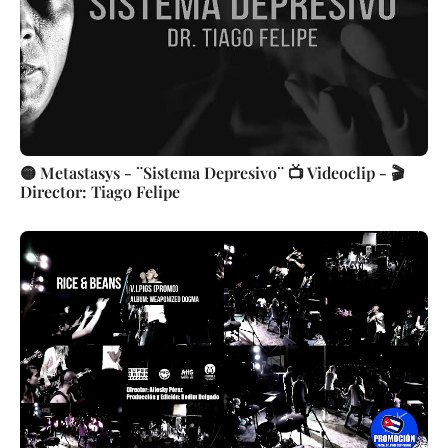
🟡 Metastasys - ¨Sistema Depresivo¨ 📺 Videoclip - 🎬
Director: Tiago Felipe