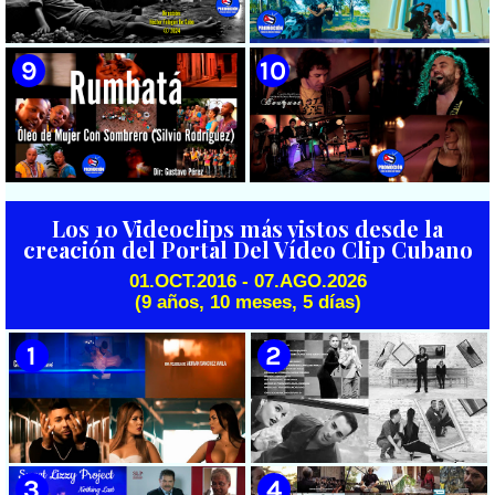
🟢 Hanoy La Awtoridad |
🟡 Ronald & El Karnal de Cuba
¨Siempre Tú¨ | Director:
- ¨Que bonito es el amor¨ 📺
LEWIS.PRODS | Videoclip |
Videoclip - 🎬 Director: Andros
Música Urbana Cubana |
Barroso
Artistas Cubanos | Canción |
CUBA
🟢 Paisaje con Río | NOMEN
🟡 Roma Like - ¨Fue por tu
NESCIO, basado en la obra
amor¨ 📺 Videoclip - 🎬
musical ¨Niño siniestro¨ | Autor:
Director: HE Marrero
Ernesto Romero | Director:
Héctor Falagán De Cabo |
Los 10 Videoclips más vistos desde la
Videoclip | Música Pop Rock
creación del Portal Del Vídeo Clip Cubano
Cubana | Artistas Cubanos |
Instrumental | CUBA
01.OCT.2016 - 07.AGO.2026
🟢 Rumbatá | ¨Óleo de Mujer
🔴 Bouquet | ¨Canción infantil
(9 años, 10 meses, 5 días)
Con Sombrero¨ | Autor: Silvio
para cantar en la boca de un
Rodríguez | Director: Gustavo
pozo¨ | Director: Mauricio
Pérez | Bis Music | Videoclip |
Figueiral | Videoclip | Música
Música Tradicional Bailable
Rock Cubana | Artistas Cubanos
Cubana | Rumba | Artistas
| Canción | CUBA
Cubanos | Canción | CUBA