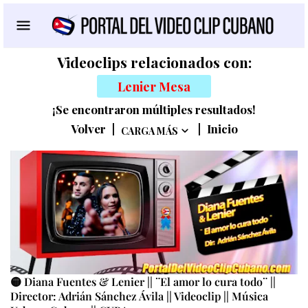
Videoclips relacionados con:
Lenier Mesa
¡Se encontraron múltiples resultados!
Volver
|
|
Inicio
CARGA MÁS
🟡 Diana Fuentes & Lenier || ¨El amor lo cura todo¨ ||
Director: Adrián Sánchez Ávila || Videoclip || Música