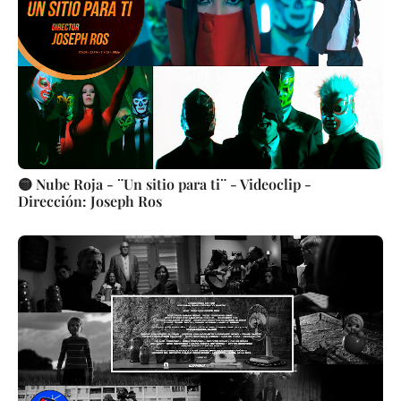
🟡 Nube Roja - ¨Un sitio para ti¨ - Videoclip -
Dirección: Joseph Ros