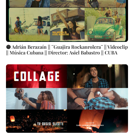
🟡 Adrián Berazaín || ¨Guajira Rockanrolera¨ || Videoclip
|| Música Cubana || Director: Asiel Babastro || CUBA