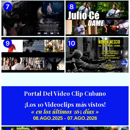
|| CUBA
🟡 July Roby || ¨Contigo o sin tí¨
🟡 Silvio Rodríguez - ¨El
|| Videoclip || Música Urbana
Mayor¨ 📺 Videoclip - 🎬
Cubana || Director: Marlon el
Director: Ángel Alderete -
Científiko || CUBA
Videoclip de la película de
ficción ¨EL MAYOR¨ inspirada
en la vida del Mayor General
Ignacio Agramonte y Loynaz /
Director: Rigoberto López Pego
🟡 Beatriz Márquez - ¨Mujer
🟡 Julio Cé - ¨Dame¨ 📺
/ ICAIC 👉 CUBA 👌
Bayamesa¨ 📺 Videoclip - 🎬
Videoclip
Director: Ángel Alderete
Portal Del Vídeo Clip Cubano
🟡 Dany & Yunier Rodríguez -
🟢 Paisaje con Río | NOMEN
¡Los 10 Videoclips más vistos!
¿Qué hay de especial en mi? 📺
NESCIO, basado en la obra
Videoclip - 🎬 Director: Yoslen
musical ¨Niño siniestro¨ | Autor:
« en los últimos 365 días »
Arguiz
Ernesto Romero | Director:
08.AGO.2025 - 07.AGO.2026
Héctor Falagán De Cabo |
Videoclip | Música Pop Rock
Cubana | Artistas Cubanos |