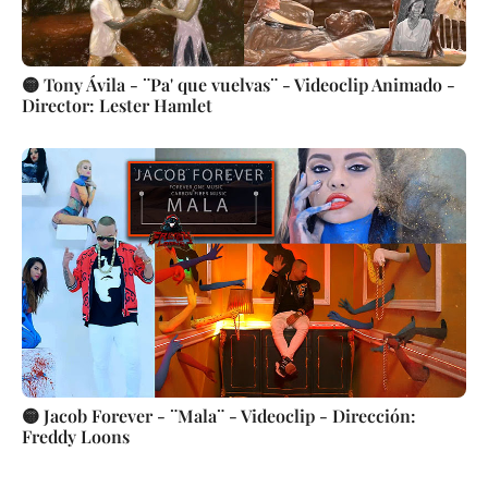
🟡 Tony Ávila - ¨Pa' que vuelvas¨ - Videoclip Animado -
Director: Lester Hamlet
🟡 Jacob Forever - ¨Mala¨ - Videoclip - Dirección:
Freddy Loons