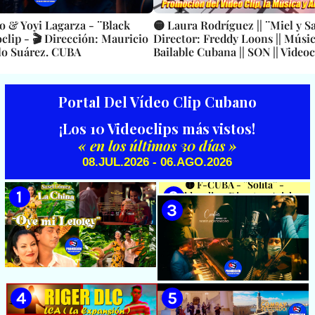
o & Yoyi Lagarza - ¨Black
🟡 Laura Rodríguez || ¨Miel y Sal
clip - 🎬 Dirección: Mauricio
Director: Freddy Loons || Músi
lo Suárez. CUBA
Bailable Cubana || SON || Videoc
Portal Del Vídeo Clip Cubano
¡Los 10 Videoclips más vistos!
« en los últimos 30 días »
08.JUL.2026 - 06.AGO.2026
🟡 F-CUBA - ¨Solita¨ -
Videoclip - Director: Asiel
Babastro