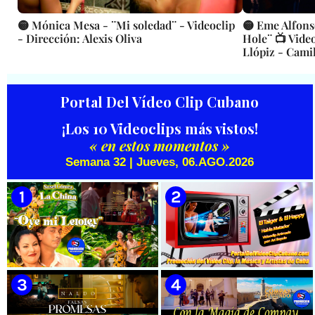
🟡 Mónica Mesa - ¨Mi soledad¨ - Videoclip
🟡 Eme Alfons
- Dirección: Alexis Oliva
Hole¨ 📺 Video
Llópiz - Cami
Portal Del Vídeo Clip Cubano
¡Los 10 Videoclips más vistos!
« en estos momentos »
Semana 32 | Jueves, 06.AGO.2026