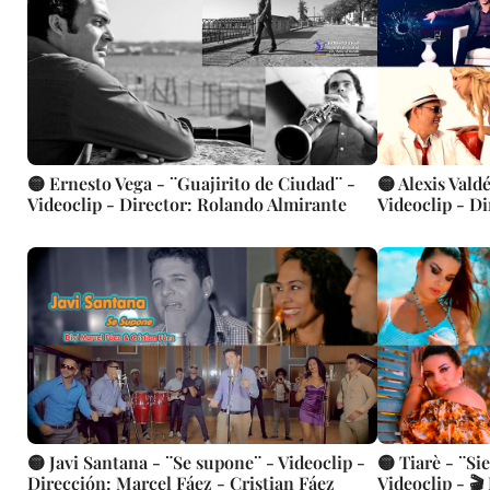
🟡 Ernesto Vega - ¨Guajirito de Ciudad¨ -
🟡 Alexis Valdés - ¨El Tipo de
Videoclip - Director: Rolando Almirante
Videoclip - D
🟡 Javi Santana - ¨Se supone¨ - Videoclip -
🟡 Tiarè - ¨Si
Dirección: Marcel Fáez - Cristian Fáez
Videoclip - 