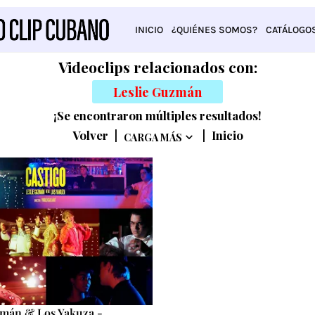
INICIO
¿QUIÉNES SOMOS?
CATÁLOGO
Videoclips relacionados con:
Leslie Guzmán
¡Se encontraron múltiples resultados!
Volver
|
|
Inicio
CARGA MÁS
zmán & Los Yakuza -