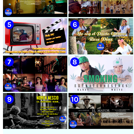
🟡 Susel Gómez (La China) ||
🟡 El Taiger & El Happy ||
¨Oye Mi Leloley¨ || Director:
¨Habla Matador¨ || Videoclip
Onelio Jesús Larralde González
Animado || Director: Arí Bayolo
|| Música popular bailable
|| Música Urbana Cubana ||
cubana || Videoclip || CUBA
CUBA
🟡 Naldo - ¨Falsas Promesas¨ 📺
🟡 Grupo Compay Segundo ||
Videoclip - 🎬 Dirección:
¨Con La Magia de Compay¨ ||
Visualeme
Música popular tradicional
cubana || Videoclip || CUBA
🟡 Ruly MC || ¨Hablan por
🟡 Rose Díaz || ¨Yo soy el Punto
hablar¨ || Realizador: Kuriaki ||
Cubano¨ (Autores: Celina
Videoclip || Música Urbana
González y Reutilio
Cubana || RAP || CUBA
Domínguez) || Director:
Yuliades Mariño Cabello ||
Música popular tradicional
cubana - Punto Cubano -
Punto Guajiro || Videoclip ||
🟡 Bouquet - ¨Dressed Up
🟡 Randy & White -
CUBA
Animal¨ 📺 Videoclip - 🎬
Extraterrestres - ¨Smoking¨ -
Director: Mauricio Figueiral
Videoclip - Dirección: Pepe