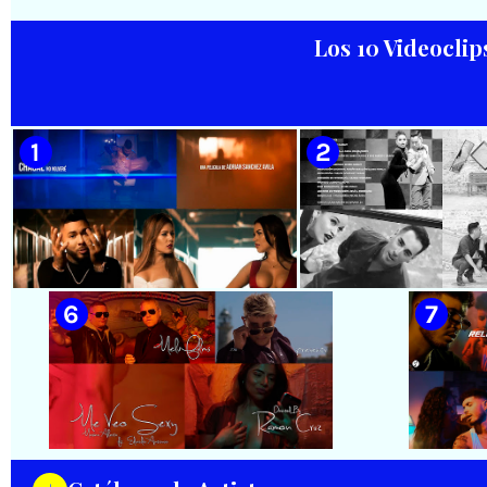
Salom
Los 10 Videoclip
🟢 Paisaje con Río | NOMEN
🟡 Silvio Rodríguez - ¨El
NESCIO, basado en la obra
Mayor¨ 📺 Videoclip - 🎬
musical ¨Niño siniestro¨ |
Director: Ángel Alderete -
Autor: Ernesto Romero |
Videoclip de la película de
Director: Héctor Falagán De
ficción ¨EL MAYOR¨ inspirada
Cabo | Videoclip | Música Pop
en la vida del Mayor General
Rock Cubana | Artistas Cubanos
Ignacio Agramonte y Loynaz /
| Instrumental | CUBA
Director: Rigoberto López
Pego / ICAIC 👉 CUBA 👌
🟡 Chacal - ¨No Volveré¨ - Videoclip
🟡 Adrián Berazaín
- Dirección: Adrián Sánchez Ávila
Manzanares - ¨Ya es 
Videoclip - Direcció
Hamlet