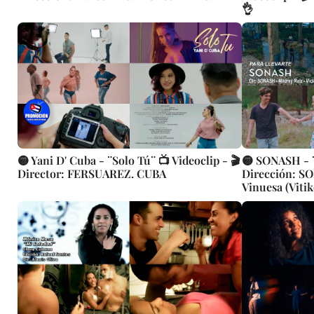
👌
🟡 Yani D' Cuba - ¨Solo Tú¨ 📺 Videoclip - 🎬
🟡 SONASH - ¨Para 
Director: FERSUAREZ. CUBA
Dirección: SO
Vinuesa (Vitik