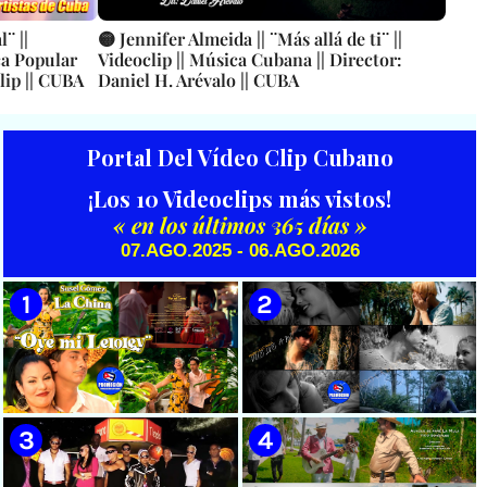
¨ ||
🟡 Jennifer Almeida || ¨Más allá de ti¨ ||
ca Popular
Videoclip || Música Cubana || Director:
lip || CUBA
Daniel H. Arévalo || CUBA
Portal Del Vídeo Clip Cubano
¡Los 10 Videoclips más vistos!
« en los últimos 365 días »
07.AGO.2025 - 06.AGO.2026