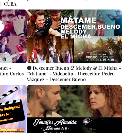
 || CUBA
onet -
🟡 Descemer Bueno & Melody & El Micha -
ión: Carlos
¨Mátame¨ - Videoclip - Dirección: Pedro
Vázquez - Descemer Bueno