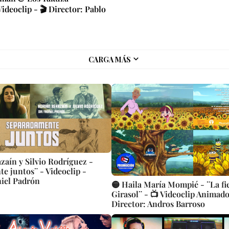
Videoclip - 🎬 Director: Pablo
CARGA MÁS
zaín y Silvio Rodríguez -
e juntos¨ - Videoclip -
niel Padrón
🟡 Haila María Mompié - ¨La fie
Girasol¨ - 📺 Videoclip Animado
Director: Andros Barroso