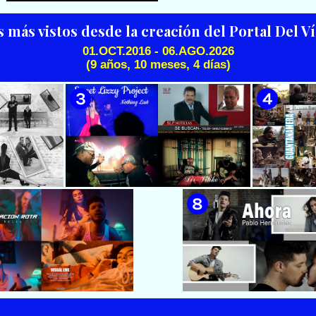
Cubana || Director: Marlon el
Director: Ángel Alderete
Científiko || CUBA
s más vistos desde la creación del Portal Del 
01.OCT.2016 - 06.AGO.2026
(9 años, 10 meses, 4 días)
🟡 Julio Cé - ¨Dame¨ 📺
Videoclip
 & Luna
🟡 Sweet Lizzy Project - ¨Nothing
🟡 7
después¨ -
Lasts¨ - Videoclip - Dirección:
¨Guantan
n: Lester
Víctor Vinuesa (Vitiko)
Change - 