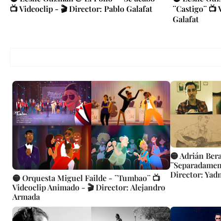
📺 Videoclip - 🎬 Director: Pablo Galafat
¨Castigo¨ 📺 
Galafat
🟡 Adrián Bera
¨Separadament
Director: Yad
🟡 Orquesta Miguel Failde - ¨Tumbao¨ 📺
Videoclip Animado - 🎬 Director: Alejandro
Armada