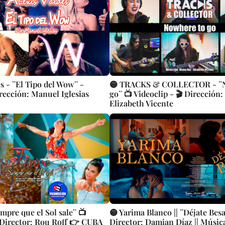
l Wow¨ -
🟡 TRACKS & COLLECTOR - ¨N
irección: Manuel Iglesias
go¨ 📺 Videoclip - 🎬 Dirección
Elizabeth Vicente
empre que el Sol sale¨ 📺
🟡 Yarima Blanco || ¨Déjate Besar
 Director: Rou Roff 👉 CUBA
Director: Damian Díaz || Músic