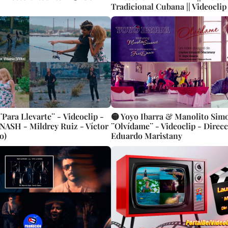
Tradicional Cubana || Videoclip
Llevarte¨ - Videoclip -
🟡 Yoyo Ibarra & Manolito Sim
NASH - Mildrey Ruiz - Víctor
¨Olvídame¨ - Videoclip - Direcc
o)
Eduardo Maristany