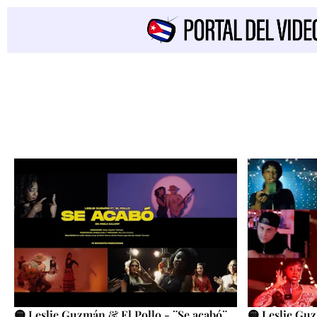
🟡 Leslie Guzmán & El Pollo - ¨Se acabó¨
🟡 Leslie Gu