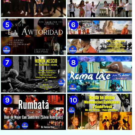
🟡 Susel Gómez (La China) ||
🟢 Pirro | ¨Vuelve a mi¨ |
¨Oye Mi Leloley¨ || Director:
Videoclip | Música Urbana
Onelio Jesús Larralde González
Cubana | Artistas Cubanos |
|| Música popular bailable
Canción | CUBA
cubana || Videoclip || CUBA
🔴 Osmani García & Varios
🟡 Tico González - ¨Aunque se
Artistas | ¨Chupi Chupi¨ |
pare la mula¨ - Videoclip -
Director: Joel Guilian |
Dirección: John Meriles -
Videoclip | Música Urbana
Roberto C. González
Cubana | Artistas Cubanos |
Canción | CUBA
🟢 Hanoy La Awtoridad |
🟡 Ronald & El Karnal de Cuba
¨Siempre Tú¨ | Director:
- ¨Que bonito es el amor¨ 📺
LEWIS.PRODS | Videoclip |
Videoclip - 🎬 Director: Andros
Música Urbana Cubana |
Barroso
Artistas Cubanos | Canción |
CUBA
🟢 Paisaje con Río | NOMEN
🟡 Roma Like - ¨Fue por tu
NESCIO, basado en la obra
amor¨ 📺 Videoclip - 🎬
musical ¨Niño siniestro¨ |
Director: HE Marrero