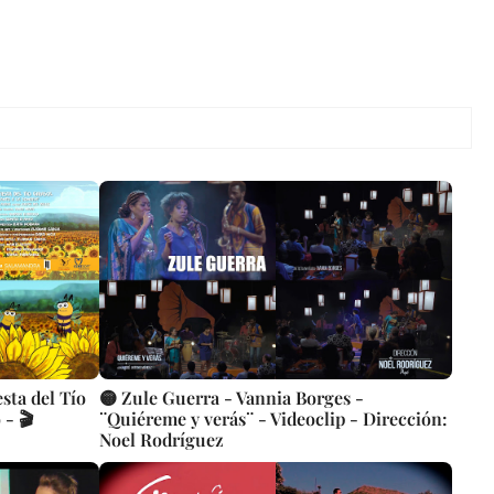
sta del Tío
🟡 Zule Guerra - Vannia Borges -
 - 🎬
¨Quiéreme y verás¨ - Videoclip - Dirección:
Noel Rodríguez