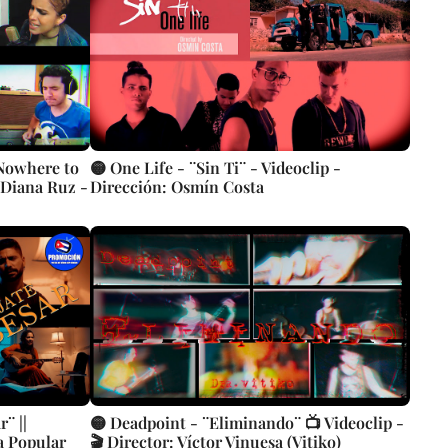
owhere to
🟡 One Life - ¨Sin Ti¨ - Videoclip -
: Diana Ruz -
Dirección: Osmín Costa
¨ ||
🟡 Deadpoint - ¨Eliminando¨ 📺 Videoclip -
a Popular
🎬 Director: Víctor Vinuesa (Vitiko)