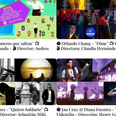
úmeros que saltan¨ 📺
🟡 Orlando Chang - ¨Dime¨ 📺 V
mado - 🎬 Director: Andros
🎬 Directora: Claudia Hernánd
es - ¨Quiero hablarte¨ 📺
🟡 Jan Cruz & Diana Fuentes - 
 Director: Sebastián Miló
Videoclip - Dirección: Henry G