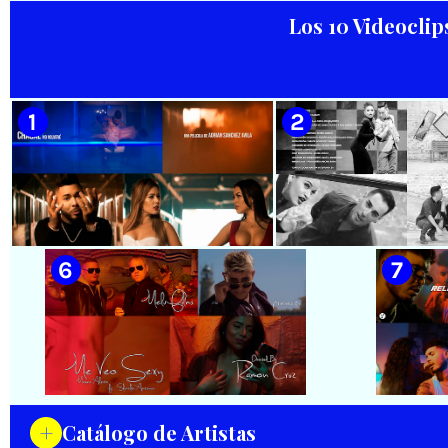
Salom
Los 10 Videoclip
🟡 Habana Mambo Orquesta &
🟢 Paisaje con Río | NOMEN
Haila || ¨La cinturita¨ ||
NESCIO, basado en la obra
Director: Henry García
musical ¨Niño siniestro¨ |
Quintana || Videoclip || Música
Autor: Ernesto Romero |
Popular Bailable Cubana || Son
Director: Héctor Falagán De
- Salsa - Timba || CUBA
Cabo | Videoclip | Música Pop
Rock Cubana | Artistas Cubanos
| Instrumental | CUBA
🟡 Chacal - ¨No Volveré¨ - Videoclip
🟡 Adrián Berazaín
- Dirección: Adrián Sánchez Ávila
Manzanares - ¨Ya es 
Videoclip - Direcció
Hamlet
+
Catálogo de Artistas