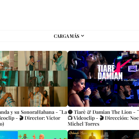
CARGA MÁS
anda y su SonoraHabana - ¨La
🟡 Tiarè & Damian The Lion - ¨
eoclip - 🎬 Director: Víctor
📺 Videoclip - 🎬 Dirección: No
o)
Michel Torres