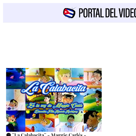
🟡 ¨La Calabacita¨ - Maggie Carlés -