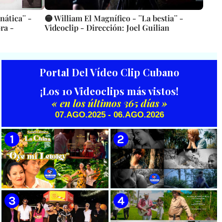
nática¨ -
🟡 William El Magnífico - ¨La bestia¨ -
ra -
Videoclip - Dirección: Joel Guilian
Portal Del Vídeo Clip Cubano
¡Los 10 Videoclips más vistos!
« en los últimos 365 días »
07.AGO.2025 - 06.AGO.2026