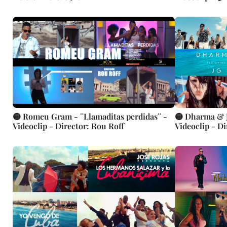
🟡 Romeu Gram - ¨Llamaditas perdidas¨ -
🟡 Dharma & J
Videoclip - Director: Rou Roff
Videoclip - D