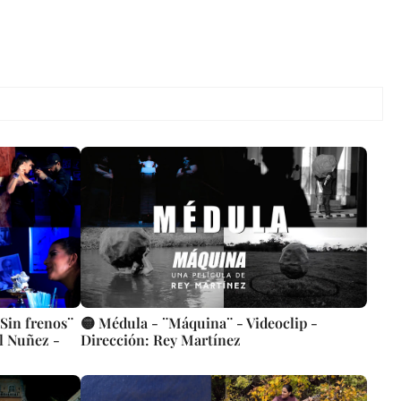
Sin frenos¨
🟡 Médula - ¨Máquina¨ - Videoclip -
el Nuñez -
Dirección: Rey Martínez