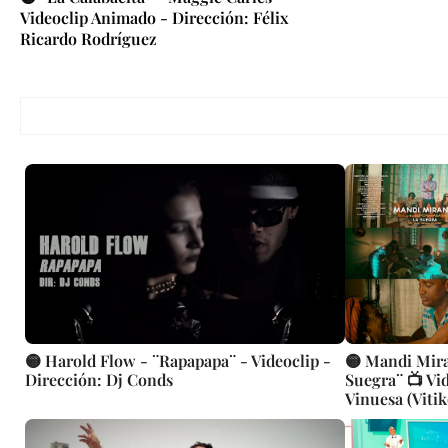
Videoclip Animado - Dirección: Félix
Ricardo Rodríguez
🟡 Harold Flow - ¨Rapapapa¨ - Videoclip -
🟡 Mandi Mir
Dirección: Dj Conds
Suegra¨ 📺 Vid
Vinuesa (Vitik