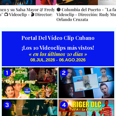
nco y su Salsa Mayor & Fredy
🟡 Columbia del Puerto - ¨La fa
o¨ 📺 Videoclip - 🎬 Director:
Videoclip - Dirección: Rudy Mo
Orlando Cruzata
Portal Del Vídeo Clip Cubano
¡Los 10 Videoclips más vistos!
« en los últimos 30 días »
08.JUL.2026 - 06.AGO.2026