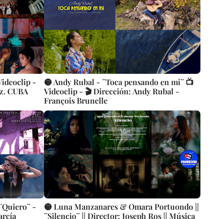
ideoclip -
🟡 Andy Rubal - ¨Toca pensando en mi¨ 📺
ez. CUBA
Videoclip - 🎬 Dirección: Andy Rubal -
François Brunelle
¨Quiero¨ -
🟡 Luna Manzanares & Omara Portuondo ||
arcía
¨Silencio¨ || Director: Joseph Ros || Música