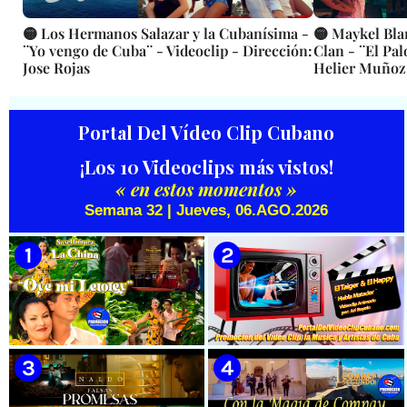
🟡 Los Hermanos Salazar y la Cubanísima -
🟡 Maykel Bla
¨Yo vengo de Cuba¨ - Videoclip - Dirección:
Clan - ¨El Pal
Jose Rojas
Helier Muñoz
Portal Del Vídeo Clip Cubano
¡Los 10 Videoclips más vistos!
« en estos momentos »
Semana 32 | Jueves, 06.AGO.2026