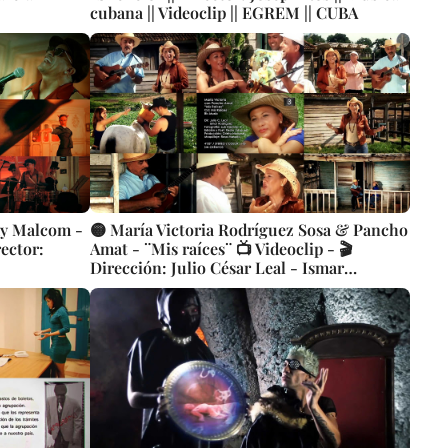
cubana || Videoclip || EGREM || CUBA
dy Malcom -
🟡 María Victoria Rodríguez Sosa & Pancho
ector:
Amat - ¨Mis raíces¨ 📺 Videoclip - 🎬
Dirección: Julio César Leal - Ismar
Rodríguez