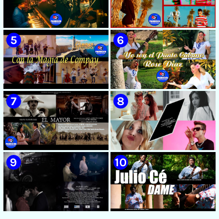
🟡 Susel Gómez (La China) ||
🟡 F-CUBA - ¨Solita¨ -
¨Oye Mi Leloley¨ || Director:
Videoclip - Director: Asiel
Onelio Jesús Larralde González
Babastro
|| Música popular bailable
cubana || Videoclip || CUBA
🟡 María Montenegro -
🟡 Riger DLC || ¨LCA ( La
¨Confía¨ 📺 Videoclip. CUBA
Expansión )¨ || Director: Dani
A.R || Música cubana || Videoclip
|| CUBA
🟡 Grupo Compay Segundo ||
🟡 Rose Díaz || ¨Yo soy el Punto
¨Con La Magia de Compay¨ ||
Cubano¨ (Autores: Celina
Música popular tradicional
González y Reutilio
cubana || Videoclip || CUBA
Domínguez) || Director:
Yuliades Mariño Cabello ||
Música popular tradicional
cubana - Punto Cubano -
Punto Guajiro || Videoclip ||
🟡 Silvio Rodríguez - ¨El
🟡 July Roby || ¨Contigo o sin tí¨
CUBA
Mayor¨ 📺 Videoclip - 🎬
|| Videoclip || Música Urbana
Director: Ángel Alderete -
Cubana || Director: Marlon el