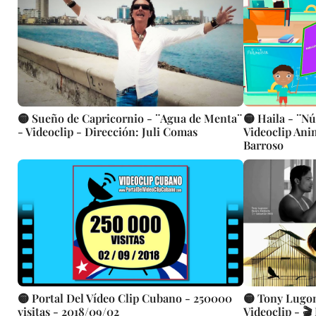
🟡 Sueño de Capricornio - ¨Agua de Menta¨
🟡 Haila - ¨N
- Videoclip - Dirección: Juli Comas
Videoclip Ani
Barroso
🟡 Tony Lugon
🟡 Portal Del Vídeo Clip Cubano - 250000
Videoclip - 🎬
visitas - 2018/09/02