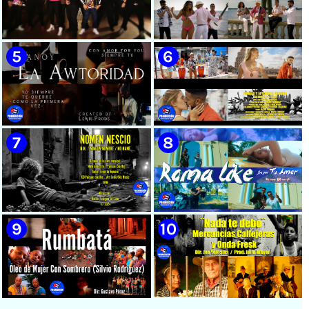
🟡 Susel Gómez (La China) ||
🟢 Pirro | ¨Vuelve a mi¨ |
¨Oye Mi Leloley¨ || Director:
Videoclip | Música Urbana
Onelio Jesús Larralde González
Cubana | Artistas Cubanos |
|| Música popular bailable
Canción | CUBA
cubana || Videoclip || CUBA
🔴 Osmani García & Varios
🟡 Tico González - ¨Aunque se
Artistas | ¨Chupi Chupi¨ |
pare la mula¨ - Videoclip -
Director: Joel Guilian |
Dirección: John Meriles -
Videoclip | Música Urbana
Roberto C. González
Cubana | Artistas Cubanos |
Canción | CUBA
🟢 Hanoy La Awtoridad |
🟡 Ronald & El Karnal de Cuba
¨Siempre Tú¨ | Director:
- ¨Que bonito es el amor¨ 📺
LEWIS.PRODS | Videoclip |
Videoclip - 🎬 Director: Andros
Música Urbana Cubana |
Barroso
Artistas Cubanos | Canción |
CUBA
🟢 Paisaje con Río | NOMEN
🟡 Roma Like - ¨Fue por tu
NESCIO, basado en la obra
amor¨ 📺 Videoclip - 🎬
musical ¨Niño siniestro¨ |
Director: HE Marrero