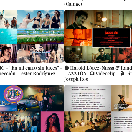
(Caluac)
G - ¨En mi carro sin luces¨ -
🟡 Harold López-Nussa & Ran
irección: Lester Rodríguez
¨JAZZTÓN¨ 📺 Videoclip - 🎬 Dir
Joseph Ros