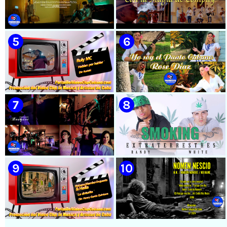
🟡 Susel Gómez (La China) ||
🟡 El Taiger & El Happy ||
¨Oye Mi Leloley¨ || Director:
¨Habla Matador¨ || Videoclip
Onelio Jesús Larralde González
Animado || Director: Arí Bayolo
|| Música popular bailable
|| Música Urbana Cubana ||
cubana || Videoclip || CUBA
CUBA
🟡 Naldo - ¨Falsas Promesas¨ 📺
🟡 Grupo Compay Segundo ||
Videoclip - 🎬 Dirección:
¨Con La Magia de Compay¨ ||
Visualeme
Música popular tradicional
cubana || Videoclip || CUBA
🟡 Ruly MC || ¨Hablan por
🟡 Rose Díaz || ¨Yo soy el Punto
hablar¨ || Realizador: Kuriaki ||
Cubano¨ (Autores: Celina
Videoclip || Música Urbana
González y Reutilio
Cubana || RAP || CUBA
Domínguez) || Director:
Yuliades Mariño Cabello ||
Música popular tradicional
cubana - Punto Cubano -
Punto Guajiro || Videoclip ||
🟡 Bouquet - ¨Dressed Up
🟡 Randy & White -
CUBA
Animal¨ 📺 Videoclip - 🎬
Extraterrestres - ¨Smoking¨ -
Director: Mauricio Figueiral
Videoclip - Dirección: Pepe