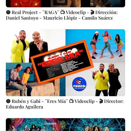
🟡 Real Project - ¨RAGA¨ 📺 Videoclip - 🎬 Dirección:
Daniel Santoyo - Mauricio Llópiz - Camilo Suárez
🟡 Rubén y Gabi - ¨Eres Mía¨ 📺 Videoclip - 🎬 Director:
Eduardo Aguilera