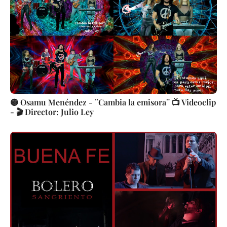
🟡 Osamu Menéndez - ¨Cambia la emisora¨ 📺 Videoclip
- 🎬 Director: Julio Ley