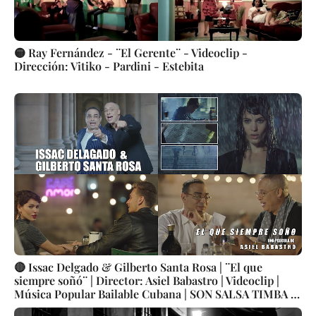
🟡 Ray Fernández - ¨El Gerente¨ - Videoclip -
Dirección: Vitiko - Pardini - Estebita
🔴 Issac Delgado & Gilberto Santa Rosa | ¨El que
siempre soñó¨ | Director: Asiel Babastro | Videoclip |
Música Popular Bailable Cubana | SON SALSA TIMBA |
Artistas Cubanos | Canción | CUBA