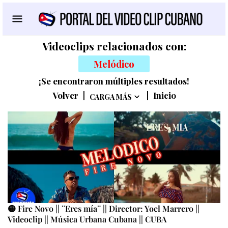
Videoclips relacionados con:
Melódico
¡Se encontraron múltiples resultados!
Volver
|
|
Inicio
CARGA MÁS
🟡 Fire Novo || ¨Eres mía¨ || Director: Yoel Marrero ||
Videoclip || Música Urbana Cubana || CUBA