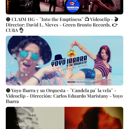
🟡 CLAIM HG - ¨Into the Emptiness¨ 📺 Videoclip - 🎬
Director: David L. Nieves - Green Bronto Records. 👉
CUBA 👌
🟡 Yoyo Ibarra y su Orquesta - ¨Candela pa´ la vela¨ -
Videoclip - Dirección: Carlos Eduardo Maristany - Yoyo
Ibarra