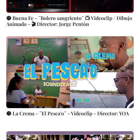
🟡 Buena Fe - ¨Bolero sangriento¨ 📺 Videoclip / Dibujo
Animado - 🎬 Director: Jorge Pentón
🟡 La Crema - ¨El Pesca'o¨ - Videoclip - Director: YOA