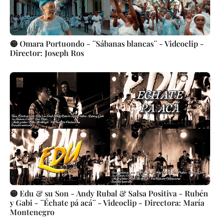
🟡 Omara Portuondo - ¨Sábanas blancas¨ - Videoclip -
Director: Joseph Ros
🟡 Edu & su Son - Andy Rubal & Salsa Positiva - Rubén
y Gabi - ¨Échate pá acá¨ - Videoclip - Directora: María
Montenegro