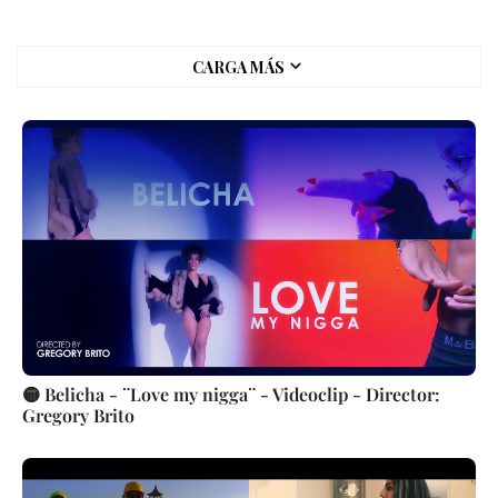
CARGA MÁS
🟡 Belicha - ¨Love my nigga¨ - Videoclip - Director:
Gregory Brito