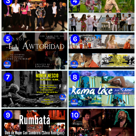
🟡 Susel Gómez (La China) ||
🟢 Pirro | ¨Vuelve a mi¨ |
¨Oye Mi Leloley¨ || Director:
Videoclip | Música Urbana
Onelio Jesús Larralde González
Cubana | Artistas Cubanos |
|| Música popular bailable
Canción | CUBA
cubana || Videoclip || CUBA
🔴 Osmani García & Varios
🟡 Tico González - ¨Aunque se
Artistas | ¨Chupi Chupi¨ |
pare la mula¨ - Videoclip -
Director: Joel Guilian | Videoclip
Dirección: John Meriles -
| Música Urbana Cubana |
Roberto C. González
Artistas Cubanos | Canción |
CUBA
🟢 Hanoy La Awtoridad |
🟡 Ronald & El Karnal de Cuba
¨Siempre Tú¨ | Director:
- ¨Que bonito es el amor¨ 📺
LEWIS.PRODS | Videoclip |
Videoclip - 🎬 Director: Andros
Música Urbana Cubana |
Barroso
Artistas Cubanos | Canción |
CUBA