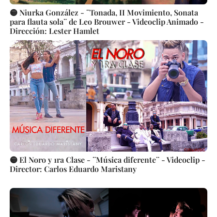
🟡 Niurka González - ¨Tonada, II Movimiento, Sonata
para flauta sola¨ de Leo Brouwer - Videoclip Animado -
Dirección: Lester Hamlet
🟡 El Noro y 1ra Clase - ¨Música diferente¨ - Videoclip -
Director: Carlos Eduardo Maristany