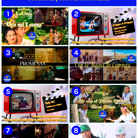
🟡 Susel Gómez (La China) ||
🟡 El Taiger & El Happy ||
¨Oye Mi Leloley¨ || Director:
¨Habla Matador¨ || Videoclip
Onelio Jesús Larralde González
Animado || Director: Arí Bayolo
|| Música popular bailable
|| Música Urbana Cubana ||
cubana || Videoclip || CUBA
CUBA
🟡 Naldo - ¨Falsas Promesas¨ 📺
🟡 Grupo Compay Segundo ||
Videoclip - 🎬 Dirección:
¨Con La Magia de Compay¨ ||
Visualeme
Música popular tradicional
cubana || Videoclip || CUBA