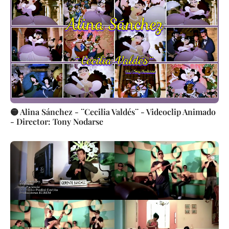
🟡 Alina Sánchez - ¨Cecilia Valdés¨ - Videoclip Animado
- Director: Tony Nodarse