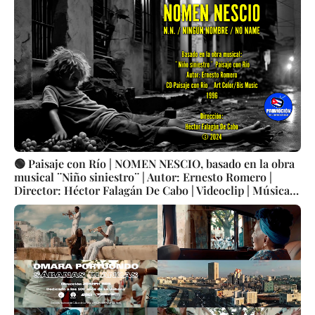
🟢 Paisaje con Río | NOMEN NESCIO, basado en la obra
musical ¨Niño siniestro¨ | Autor: Ernesto Romero |
Director: Héctor Falagán De Cabo | Videoclip | Música
Pop Rock Cubana | Artistas Cubanos | Instrumental |
CUBA