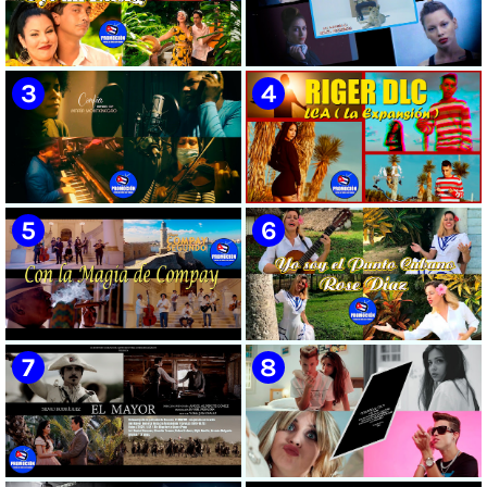
🟡 Susel Gómez (La China) ||
🟡 F-CUBA - ¨Solita¨ -
¨Oye Mi Leloley¨ || Director:
Videoclip - Director: Asiel
Onelio Jesús Larralde González
Babastro
|| Música popular bailable
cubana || Videoclip || CUBA
🟡 María Montenegro -
🟡 Riger DLC || ¨LCA ( La
¨Confía¨ 📺 Videoclip. CUBA
Expansión )¨ || Director: Dani
A.R || Música cubana || Videoclip
|| CUBA
🟡 Grupo Compay Segundo ||
🟡 Rose Díaz || ¨Yo soy el Punto
¨Con La Magia de Compay¨ ||
Cubano¨ (Autores: Celina
Música popular tradicional
González y Reutilio