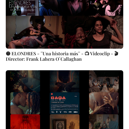
🟡 ELONDRES - ¨Una historia más¨ - 📺 Videoclip - 🎬
Director: Frank Lahera O´Callaghan