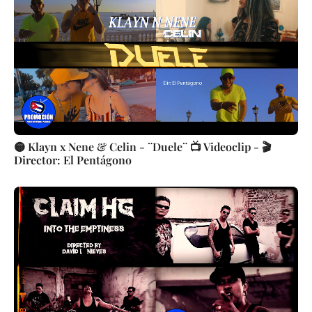
🟡 Klayn x Nene & Celin - ¨Duele¨ 📺 Videoclip - 🎬
Director: El Pentágono