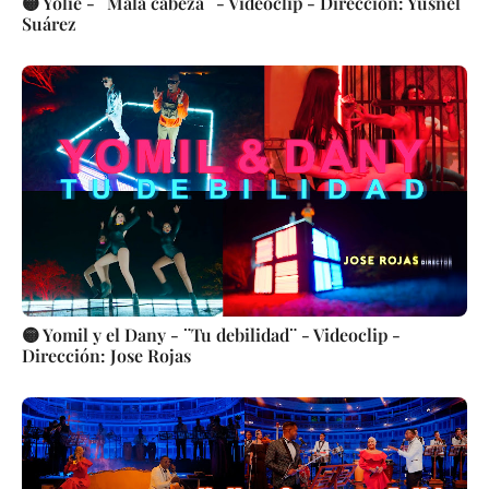
🟡 Yolie - ¨Mala cabeza¨ - Videoclip - Dirección: Yusnel
Suárez
🟡 Yomil y el Dany - ¨Tu debilidad¨ - Videoclip -
Dirección: Jose Rojas