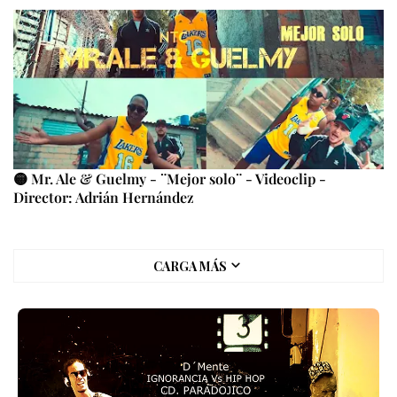
🟡 Mr. Ale & Guelmy - ¨Mejor solo¨ - Videoclip -
Director: Adrián Hernández
CARGA MÁS