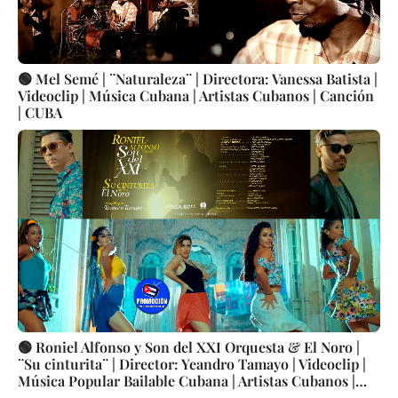
🟢 Mel Semé | ¨Naturaleza¨ | Directora: Vanessa Batista |
Videoclip | Música Cubana | Artistas Cubanos | Canción
| CUBA
🟢 Roniel Alfonso y Son del XXI Orquesta & El Noro |
¨Su cinturita¨ | Director: Yeandro Tamayo | Videoclip |
Música Popular Bailable Cubana | Artistas Cubanos |
Canción | CUBA