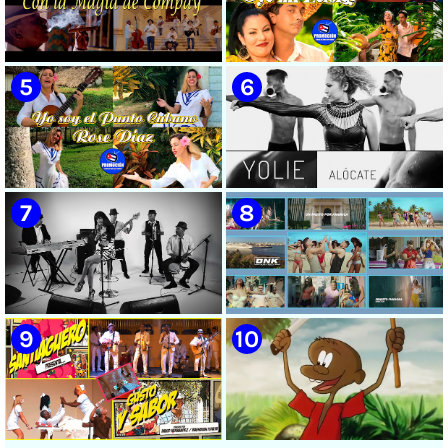
🟡 Randy & White -
🟡 Casabe & Moncada & Buena
Extraterrestres - ¨Smoking¨ -
Fe - ¨Gallo de pelea¨ - Videoclip
Videoclip - Dirección: Pepe
- Dirección: Omar Leyva
Salom
🟡 Grupo Compay Segundo ||
🟡 Susel Gómez (La China) ||
¨Con La Magia de Compay¨ ||
¨Oye Mi Leloley¨ || Director:
Música popular tradicional
Onelio Jesús Larralde González
cubana || Videoclip || CUBA
|| Música popular bailable
cubana || Videoclip || CUBA
🟡 Rose Díaz || ¨Yo soy el Punto
🟡 Yolie - ¨Alócate¨ - Videoclip -
Cubano¨ (Autores: Celina
Dirección: Pedro Vázquez
González y Reutilio
Domínguez) || Director:
Yuliades Mariño Cabello ||
Música popular tradicional
cubana - Punto Cubano -
Punto Guajiro || Videoclip ||
🟡 Lázaro Valdés & Bamboleo -
🟡 Boni & Kelly (BNK) - ¨Un
CUBA
¨Necesito tiempo¨ - Videoclip -
pasito por América¨ - Videoclip
Dirección: Salamandra
- Dirección: Ernesto Fundora