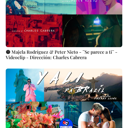
🟡 Majela Rodríguez & Peter Nieto - ¨Se parece a ti¨ -
Videoclip - Dirección: Charles Cabrera