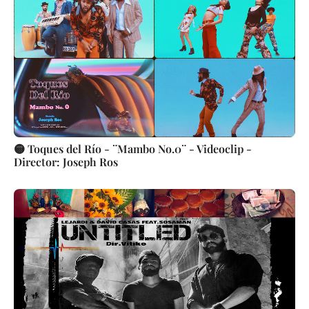
🟡 Toques del Río - ¨Mambo No.0¨ - Videoclip -
Director: Joseph Ros