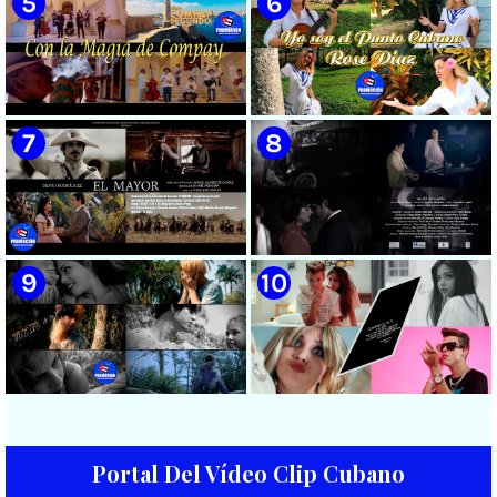
cubana || Videoclip || CUBA
🟡 María Montenegro -
🟡 Riger DLC || ¨LCA ( La
¨Confía¨ 📺 Videoclip. CUBA
Expansión )¨ || Director: Dani
A.R || Música cubana || Videoclip
|| CUBA
🟡 Grupo Compay Segundo ||
🟡 Rose Díaz || ¨Yo soy el Punto
¨Con La Magia de Compay¨ ||
Cubano¨ (Autores: Celina
Música popular tradicional
González y Reutilio
cubana || Videoclip || CUBA
Domínguez) || Director:
Yuliades Mariño Cabello ||
Música popular tradicional
cubana - Punto Cubano -
Punto Guajiro || Videoclip ||
🟡 Silvio Rodríguez - ¨El
🟡 Beatriz Márquez - ¨Mujer
CUBA
Mayor¨ 📺 Videoclip - 🎬
Bayamesa¨ 📺 Videoclip - 🎬
Director: Ángel Alderete -
Director: Ángel Alderete
Videoclip de la película de
ficción ¨EL MAYOR¨ inspirada
en la vida del Mayor General
Ignacio Agramonte y Loynaz /
Portal Del Vídeo Clip Cubano
Director: Rigoberto López Pego