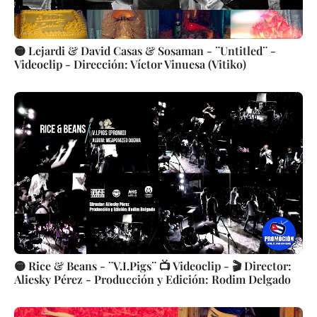
🟡 Lejardi & David Casas & Sosaman - ¨Untitled¨ -
Videoclip - Dirección: Víctor Vinuesa (Vitiko)
🟡 Rice & Beans - ¨V.I.Pigs¨ 📺 Videoclip - 🎬 Director:
Aliesky Pérez - Producción y Edición: Rodim Delgado