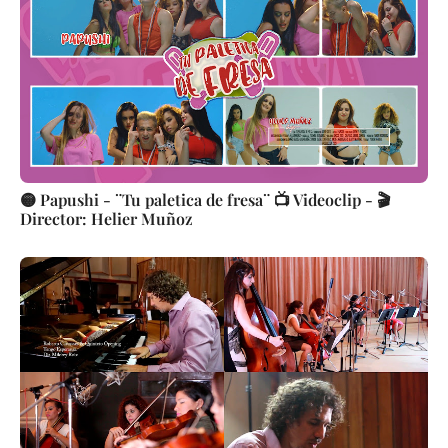
🟡 Papushi - ¨Tu paletica de fresa¨ 📺 Videoclip - 🎬
Director: Helier Muñoz