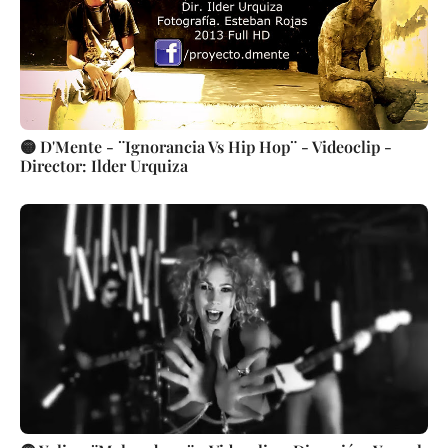
🟡 D'Mente - ¨Ignorancia Vs Hip Hop¨ - Videoclip -
Director: Ilder Urquiza