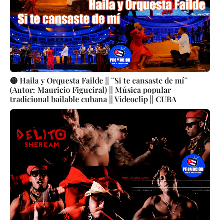
🟡 Haila y Orquesta Failde || ¨Si te cansaste de mí¨
(Autor: Mauricio Figueiral) || Música popular
tradicional bailable cubana || Videoclip || CUBA