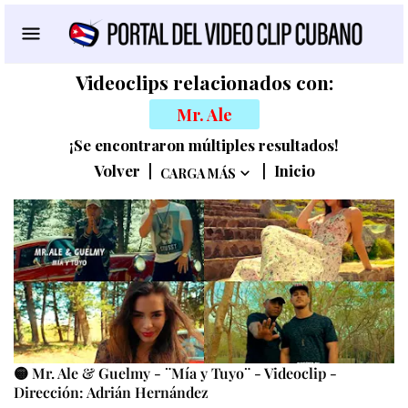
Videoclips relacionados con:
Mr. Ale
¡Se encontraron múltiples resultados!
Volver
|
|
Inicio
CARGA MÁS
🟡 Mr. Ale & Guelmy - ¨Mía y Tuyo¨ - Videoclip -
Dirección: Adrián Hernández