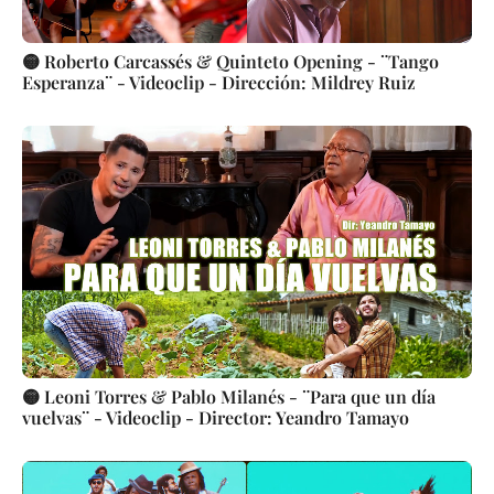
🟡 Roberto Carcassés & Quinteto Opening - ¨Tango
Esperanza¨ - Videoclip - Dirección: Mildrey Ruiz
🟡 Leoni Torres & Pablo Milanés - ¨Para que un día
vuelvas¨ - Videoclip - Director: Yeandro Tamayo