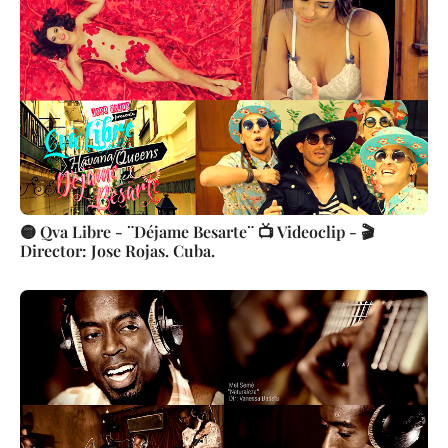
🟡 Qva Libre - ¨Déjame Besarte¨ 📺 Videoclip - 🎬
Director: Jose Rojas. Cuba.