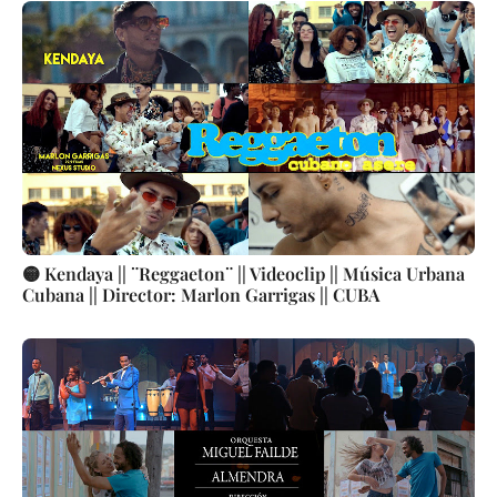
🟡 Kendaya || ¨Reggaeton¨ || Videoclip || Música Urbana
Cubana || Director: Marlon Garrigas || CUBA