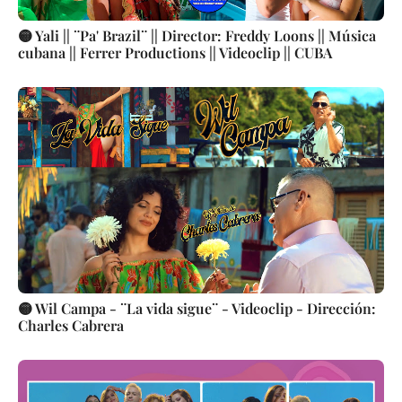
🟡 Yali || ¨Pa' Brazil¨ || Director: Freddy Loons || Música
cubana || Ferrer Productions || Videoclip || CUBA
🟡 Wil Campa - ¨La vida sigue¨ - Videoclip - Dirección:
Charles Cabrera