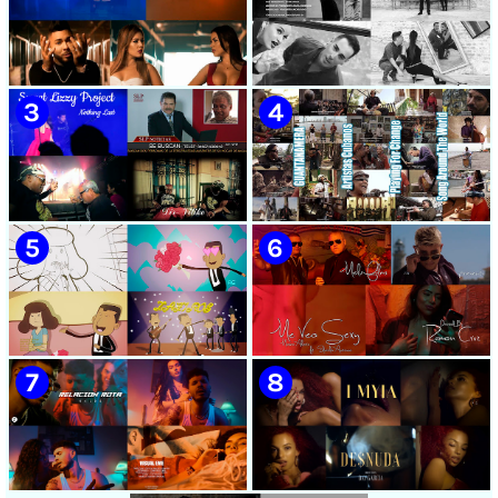
Cubanos | Canción | CUBA
🟡 Chacal - ¨No Volveré¨ -
🟡 Adrián Berazaín & Luna
Videoclip - Dirección: Adrián
Manzanares - ¨Ya es
Sánchez Ávila
después¨ - Videoclip -
Dirección: Lester Hamlet
🟡 Sweet Lizzy Project -
🟡 75 Artistas Cubanos
¨Nothing Lasts¨ - Videoclip -
¨Guantanamera¨ - Playing
Dirección: Víctor Vinuesa
For Change - Song Around
(Vitiko)
The World
🟡 Zafiros - ¨Un nombre de
🟡 Máxima Alerta & Eduardo
mujer¨ - Proyecto Anima
Antonio - ¨Me veo sexy¨ -
EGREM - Videoclip Animado
Videoclip - Dirección: