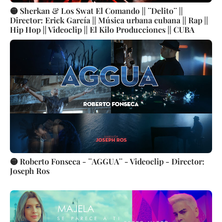
🟡 Sherkan & Los Swat El Comando || ¨Delito¨ ||
Director: Erick García || Música urbana cubana || Rap ||
Hip Hop || Videoclip || El Kilo Producciones || CUBA
🟡 Roberto Fonseca - ¨AGGUA¨ - Videoclip - Director:
Joseph Ros