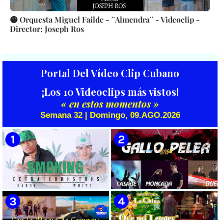
🟡 Orquesta Miguel Failde - ¨Almendra¨ - Videoclip -
Director: Joseph Ros
Portal Del Vídeo Clip Cubano
¡Los 10 Videoclips más vistos!
« en estos momentos »
Semana 32 | Domingo, 09.AGO.2026