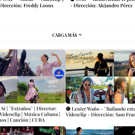
Dirección: Freddy Loons
- Dirección: Alejandro Pérez
CARGA MÁS
Sí | ¨Extraños¨ | Director:
🟡 Lenier Waño - ¨Bailando est
 Videoclip | Música Cubana |
Videoclip - Dirección: Sam Fra
nos | Canción | CUBA