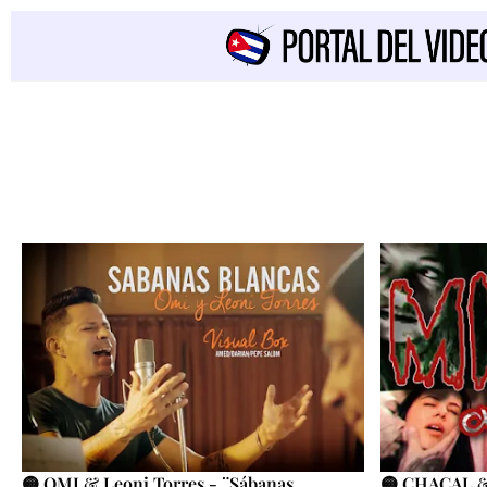
🟡 OMI & Leoni Torres - ¨Sábanas
🟡 CHACAL & 