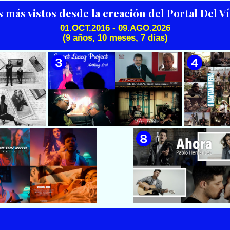
Científiko || CUBA
Videoclip de la película de
ficción ¨EL MAYOR¨ inspirada
s más vistos desde la creación del Portal Del 
en la vida del Mayor General
Ignacio Agramonte y Loynaz /
01.OCT.2016 - 09.AGO.2026
Director: Rigoberto López
(9 años, 10 meses, 7 días)
🟡 Beatriz Márquez - ¨Mujer
🟢 Pirro | ¨Vuelve a mi¨ |
Pego / ICAIC 👉 CUBA 👌
Bayamesa¨ 📺 Videoclip - 🎬
Videoclip | Música Urbana
Director: Ángel Alderete
Cubana | Artistas Cubanos |
Canción | CUBA
 & Luna
🟡 Sweet Lizzy Project - ¨Nothing
🟡 7
después¨ -
Lasts¨ - Videoclip - Dirección:
¨Guantan
n: Lester
Víctor Vinuesa (Vitiko)
Change - 