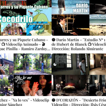
Torres y su Piquete Cubano -
🟡 Darío Martín - ¨Estudio Nº 1
 📺 Videoclip Animado - 🎬
de Hubert de Blanck 📺 Videocli
pac Pinilla - Ramiro Zardoya
Dirección: Rolando Almirante
chez - ¨Ya lo ves¨ - Videoclip
🟡 D'CORAZÓN - ¨Desierto Frío
unior Sánchez
Videoclip - Dirección: Ilsis Cés