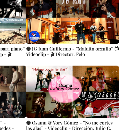
 para piano¨
🟡 JG Juan Guillermo - ¨Maldito orgullo¨ 📺
p - 🎬
Videoclip - 🎬 Director: Felo
¨ -
🟡 Osamu & Yory Gómez - ¨No me cortes
pedes -
las alas¨ - Videoclip - Dirección: Julio C.