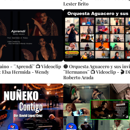
Lester Brito
aino - ¨Aprendí¨ 📺 Videoclip
🟡 Orquesta Aguacero y sus invi
n: Elsa Hermida - Wendy
¨Hermanos¨ 📺 Videoclip - 🎬 Di
Roberto Arada