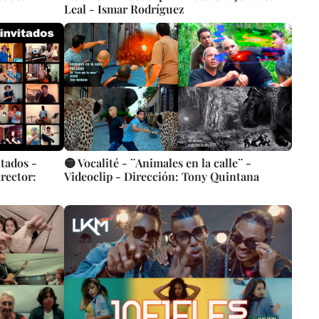
Leal - Ismar Rodríguez
tados -
🟡 Vocalité - ¨Animales en la calle¨ -
rector:
Videoclip - Dirección: Tony Quintana