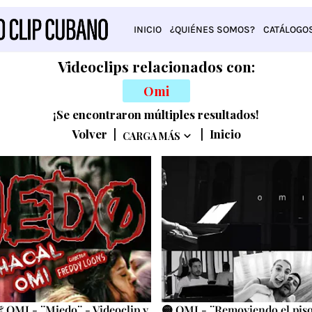
INICIO
¿QUIÉNES SOMOS?
CATÁLOGO
Videoclips relacionados con:
Omi
¡Se encontraron múltiples resultados!
Volver
|
|
Inicio
CARGA MÁS
OMI - ¨Miedo¨ - Videoclip y
🟡 OMI - ¨Removiendo el piso