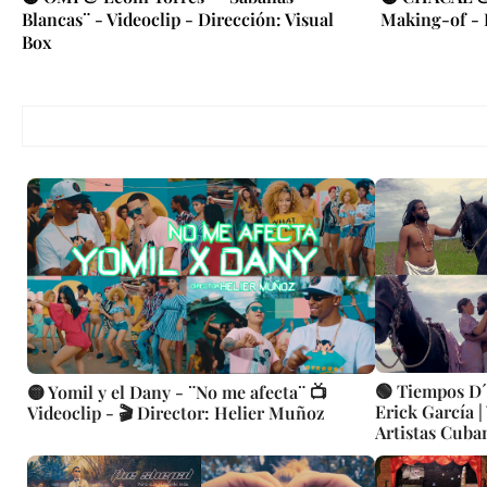
Blancas¨ - Videoclip - Dirección: Visual
Making-of - 
Box
🟢 Tiempos D´ 
🟡 Yomil y el Dany - ¨No me afecta¨ 📺
Erick García |
Videoclip - 🎬 Director: Helier Muñoz
Artistas Cuba