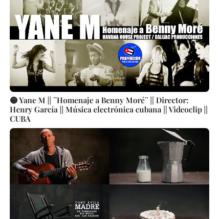
🟡 Yane M || ¨Homenaje a Benny Moré¨ || Director:
Henry García || Música electrónica cubana || Videoclip ||
CUBA