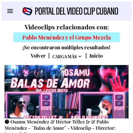
Videoclips relacionados con:
Pablo Menéndez y el Grupo Mezcla
¡Se encontraron múltiples resultados!
Volver
|
|
Inicio
CARGA MÁS
🟡 Osamu Menéndez & Héctor Téllez Jr & Pablo
Menéndez - ¨Balas de Amor¨ - Videoclip - Director: