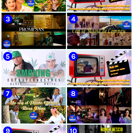
🟡 Susel Gómez (La China) ||
🟡 El Taiger & El Happy ||
¨Oye Mi Leloley¨ || Director:
¨Habla Matador¨ || Videoclip
Onelio Jesús Larralde González
Animado || Director: Arí Bayolo
|| Música popular bailable
|| Música Urbana Cubana ||
cubana || Videoclip || CUBA
CUBA
🟡 Naldo - ¨Falsas Promesas¨ 📺
🟡 Grupo Compay Segundo ||
Videoclip - 🎬 Dirección:
¨Con La Magia de Compay¨ ||
Visualeme
Música popular tradicional
cubana || Videoclip || CUBA
🟡 Randy & White -
🟡 Ruly MC || ¨Hablan por
Extraterrestres - ¨Smoking¨ -
hablar¨ || Realizador: Kuriaki ||
Videoclip - Dirección: Pepe
Videoclip || Música Urbana
Salom
Cubana || RAP || CUBA