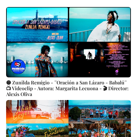
🟡 Zunilda Remigio - ¨Oración a San Lázaro - Babalú¨
📺 Videoclip - Autora: Margarita Lecuona - 🎬 Director:
Alexis Oliva