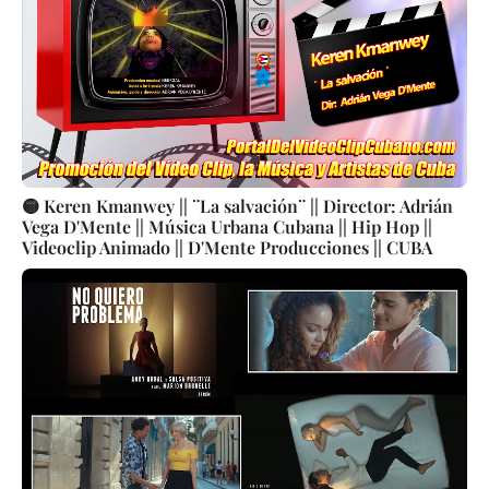
🟡 Keren Kmanwey || ¨La salvación¨ || Director: Adrián
Vega D'Mente || Música Urbana Cubana || Hip Hop ||
Videoclip Animado || D'Mente Producciones || CUBA