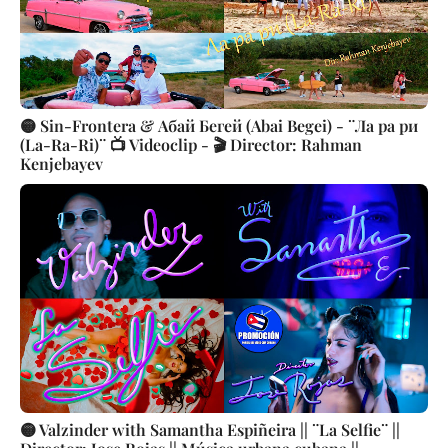
🟡 Sin-Frоntera & Абай Бегей (Abai Begei) - ¨Ла ра ри
(La-Ra-Ri)¨ 📺 Videoclip - 🎬 Director: Rahman
Kenjebayev
🟡 Valzinder with Samantha Espiñeira || ¨La Selfie¨ ||