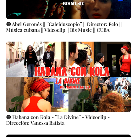
🟡 Abel Geronés || ¨Caleidoscopio¨ || Director: Felo ||
Música cubana || Videoclip || Bis Music || CUBA
🟡 Habana con Kola - ¨La Divine¨ - Videoclip -
Dirección: Vanessa Batista