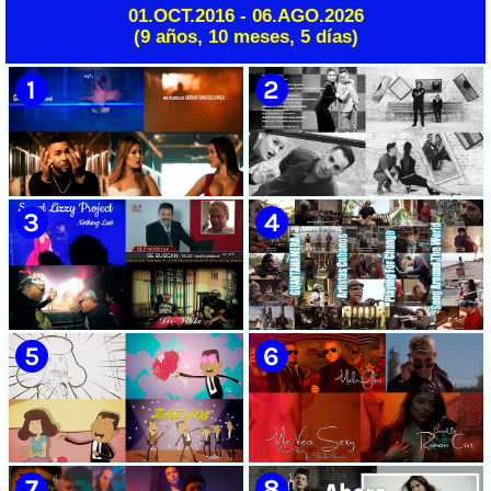
Instrumental | CUBA
01.OCT.2016 - 06.AGO.2026
🟢 Rumbatá | ¨Óleo de Mujer
🟢 Mercancías Callejeras y
(9 años, 10 meses, 5 días)
Con Sombrero¨ | Autor: Silvio
Onda Fresk | ¨Nada te debo¨ |
Rodríguez | Director: Gustavo
Director: Jeo Yglesias |
Pérez | Bis Music | Videoclip |
Productor: Julio Alayon |
Música Tradicional Bailable
Videoclip | Música Cubana |
Cubana | Rumba | Artistas
Artistas Cubanos | Canción |
Cubanos | Canción | CUBA
CUBA
🟡 Chacal - ¨No Volveré¨ -
🟡 Adrián Berazaín & Luna
Videoclip - Dirección: Adrián
Manzanares - ¨Ya es
Sánchez Ávila
después¨ - Videoclip -
Dirección: Lester Hamlet
🟡 Sweet Lizzy Project -
🟡 75 Artistas Cubanos
¨Nothing Lasts¨ - Videoclip -
¨Guantanamera¨ - Playing
Dirección: Víctor Vinuesa
For Change - Song Around
(Vitiko)
The World