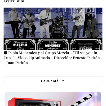
Lester Brito
🟡 Pablo Menéndez y el Grupo Mezcla - ¨I'll see you in
Cuba¨ - Videoclip Animado - Dirección: Ernesto Padrón
- Juan Padrón
CARGA MÁS