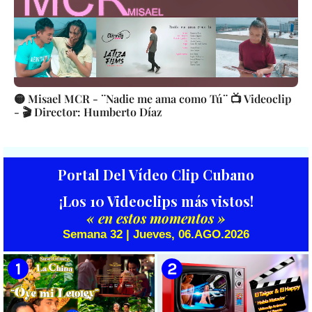
🟡 Misael MCR - ¨Nadie me ama como Tú¨ 📺 Videoclip
- 🎬 Director: Humberto Díaz
Portal Del Vídeo Clip Cubano
¡Los 10 Videoclips más vistos!
« en estos momentos »
Semana 32 | Jueves, 06.AGO.2026