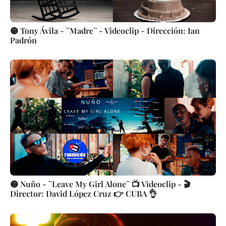
🟡 Tony Ávila - ¨Madre¨ - Videoclip - Dirección: Ian
Padrón
🟡 Nuño - ¨Leave My Girl Alone¨ 📺 Videoclip - 🎬
Director: David López Cruz 👉 CUBA 👌