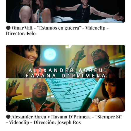
🟡 Omar Vali - ¨Estamos en guerra¨ - Videoclip -
Director: Felo
🟡 Alexander Abreu y Havana D´Primera - ¨Siempre Si¨
- Videoclip - Dirección: Joseph Ros