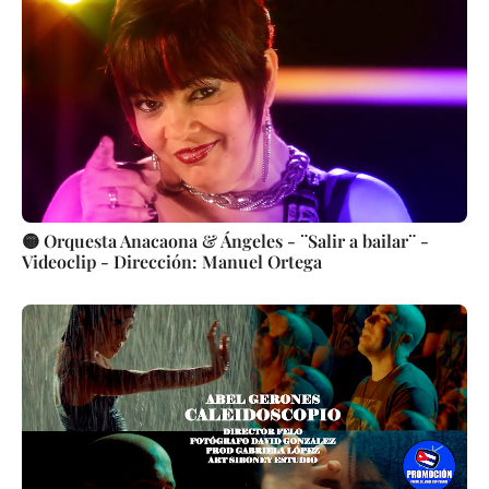
🟡 Orquesta Anacaona & Ángeles - ¨Salir a bailar¨ -
Videoclip - Dirección: Manuel Ortega