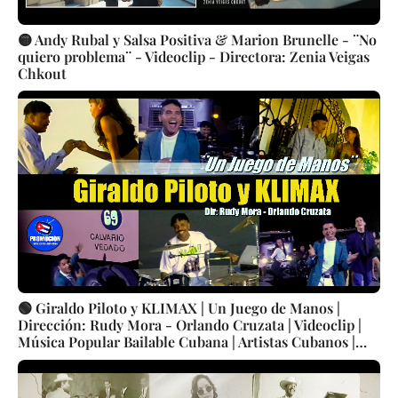
🟡 Andy Rubal y Salsa Positiva & Marion Brunelle - ¨No
quiero problema¨ - Videoclip - Directora: Zenia Veigas
Chkout
🟢 Giraldo Piloto y KLIMAX | Un Juego de Manos |
Dirección: Rudy Mora - Orlando Cruzata | Videoclip |
Música Popular Bailable Cubana | Artistas Cubanos |
Canción | CUBA