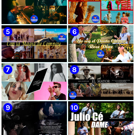
🟡 Susel Gómez (La China) ||
🟡 F-CUBA - ¨Solita¨ -
¨Oye Mi Leloley¨ || Director:
Videoclip - Director: Asiel
Onelio Jesús Larralde González
Babastro
|| Música popular bailable
cubana || Videoclip || CUBA
🟡 María Montenegro -
🟡 Riger DLC || ¨LCA ( La
¨Confía¨ 📺 Videoclip. CUBA
Expansión )¨ || Director: Dani
A.R || Música cubana || Videoclip
|| CUBA
🟡 Grupo Compay Segundo ||
🟡 Rose Díaz || ¨Yo soy el Punto
¨Con La Magia de Compay¨ ||
Cubano¨ (Autores: Celina
Música popular tradicional
González y Reutilio
cubana || Videoclip || CUBA
Domínguez) || Director:
Yuliades Mariño Cabello ||
Música popular tradicional
cubana - Punto Cubano -
Punto Guajiro || Videoclip ||
🟡 July Roby || ¨Contigo o sin tí¨
🟡 Silvio Rodríguez - ¨El
CUBA
|| Videoclip || Música Urbana
Mayor¨ 📺 Videoclip - 🎬