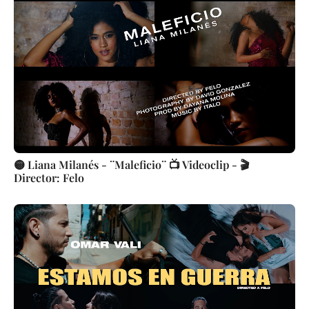
🟡 Liana Milanés - ¨Maleficio¨ 📺 Videoclip - 🎬
Director: Felo