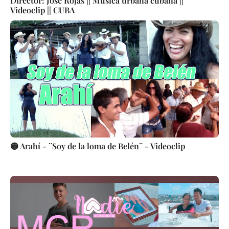
Director: Jose Rojas || Música urbana cubana ||
Videoclip || CUBA
🟡 Arahí - ¨Soy de la loma de Belén¨ - Videoclip