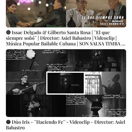
🔴 Issac Delgado & Gilberto Santa Rosa | ¨El que
siempre soñó¨ | Director: Asiel Babastro | Videoclip |
Música Popular Bailable Cubana | SON SALSA TIMBA |
Artistas Cubanos | Canción | CUBA
🟡 Dúo Iris - ¨Haciendo Fe¨ - Videoclip - Director: Asiel
Babastro