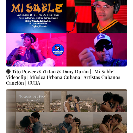
🟢 Tito Power & 1Titan & Dany Durán | ¨Mi Sable¨ |
Videoclip | Música Urbana Cubana | Artistas Cubanos |
Canción | CUBA