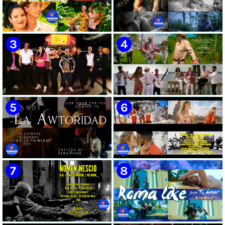
🟡 Susel Gómez (La China) ||
🟢 Pirro | ¨Vuelve a mi¨ |
¨Oye Mi Leloley¨ || Director:
Videoclip | Música Urbana
Onelio Jesús Larralde González
Cubana | Artistas Cubanos |
|| Música popular bailable
Canción | CUBA
cubana || Videoclip || CUBA
🔴 Osmani García & Varios
🟡 Tico González - ¨Aunque se
Artistas | ¨Chupi Chupi¨ |
pare la mula¨ - Videoclip -
Director: Joel Guilian | Videoclip
Dirección: John Meriles -
| Música Urbana Cubana |
Roberto C. González
Artistas Cubanos | Canción |
CUBA
🟢 Hanoy La Awtoridad |
🟡 Ronald & El Karnal de Cuba
¨Siempre Tú¨ | Director:
- ¨Que bonito es el amor¨ 📺
LEWIS.PRODS | Videoclip |
Videoclip - 🎬 Director: Andros