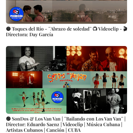
🟡 Toques del Río - ¨Abrazo de soledad¨ 📺 Videoclip - 🎬
Directora: Day García
🟢 SonDos & Los Van Van | ¨Bailando con Los Van Van¨ |
Director: Eduardo Saenz | Videoclip | Música Cubana |
Artistas Cubanos | Canción | CUBA