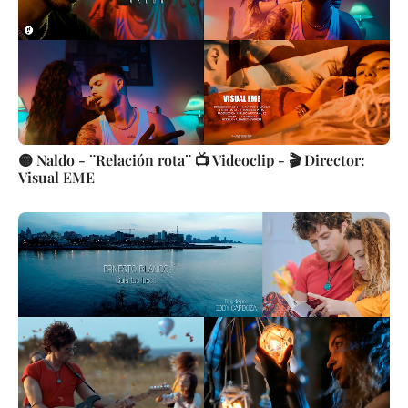
🟡 Naldo - ¨Relación rota¨ 📺 Videoclip - 🎬 Director:
Visual EME