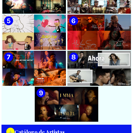
🟡 Chacal - ¨No Volveré¨ -
🟡 Adrián Berazaín & Luna
Videoclip - Dirección: Adrián
Manzanares - ¨Ya es
Sánchez Ávila
después¨ - Videoclip -
Dirección: Lester Hamlet
🟡 Sweet Lizzy Project -
🟡 75 Artistas Cubanos
¨Nothing Lasts¨ - Videoclip -
¨Guantanamera¨ - Playing
Dirección: Víctor Vinuesa
For Change - Song Around
(Vitiko)
The World
🟡 Zafiros - ¨Un nombre de
🟡 Máxima Alerta & Eduardo
mujer¨ - Proyecto Anima
Antonio - ¨Me veo sexy¨ -
EGREM - Videoclip Animado
Videoclip - Dirección:
- Dirección: Landy García
Ramón Cruz
🟡 Naldo - ¨Relación rota¨ 📺
🟡 Pablo Hernández -
Videoclip - 🎬 Director: Visual
¨Ahora¨ 📺 Videoclip - 🎬
EME
Director: Carlos Gómez
+
Catálogo de Artistas