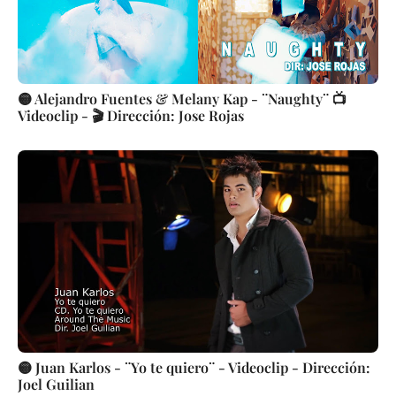
🟡 Alejandro Fuentes & Melany Kap - ¨Naughty¨ 📺
Videoclip - 🎬 Dirección: Jose Rojas
🟡 Juan Karlos - ¨Yo te quiero¨ - Videoclip - Dirección:
Joel Guilian