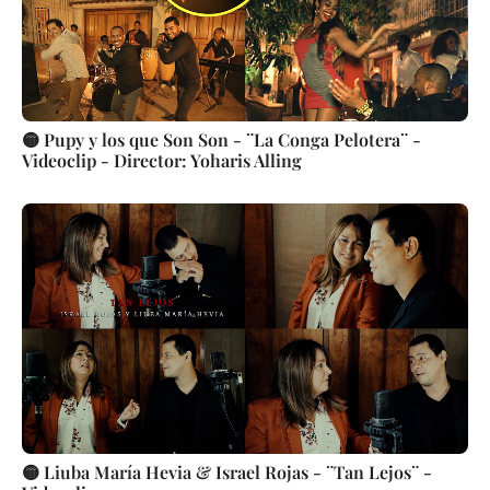
🟡 Pupy y los que Son Son - ¨La Conga Pelotera¨ -
Videoclip - Director: Yoharis Alling
🟡 Liuba María Hevia & Israel Rojas - ¨Tan Lejos¨ -