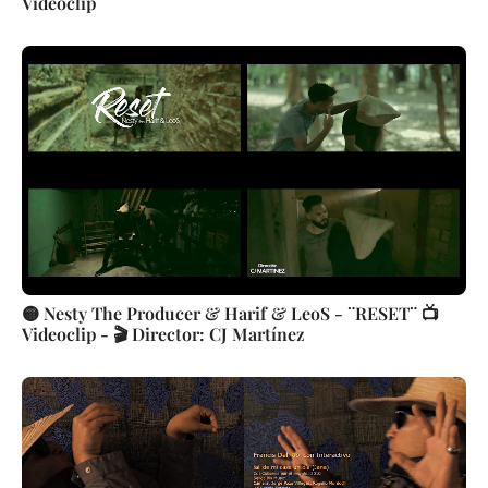
Videoclip
🟡 Nesty The Producer & Harif & LeoS - ¨RESET¨ 📺
Videoclip - 🎬 Director: CJ Martínez