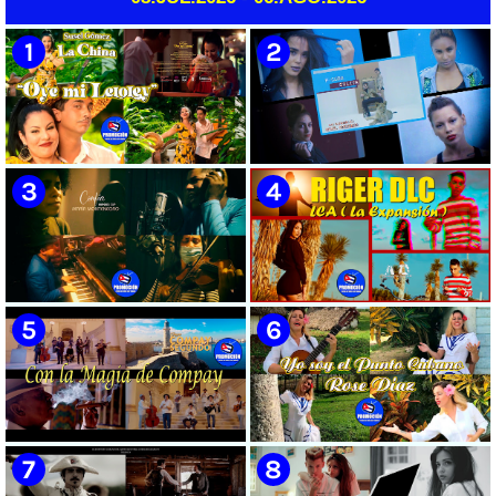
Videoclip | Música Pop Rock
en la vida del Mayor General
Cubana | Artistas Cubanos |
Ignacio Agramonte y Loynaz /
Instrumental | CUBA
Director: Rigoberto López Pego
/ ICAIC 👉 CUBA 👌
🟡 Susel Gómez (La China) ||
🟡 F-CUBA - ¨Solita¨ -
¨Oye Mi Leloley¨ || Director:
Videoclip - Director: Asiel
Onelio Jesús Larralde González
Babastro
|| Música popular bailable
cubana || Videoclip || CUBA
🟡 María Montenegro -
🟡 Riger DLC || ¨LCA ( La
¨Confía¨ 📺 Videoclip. CUBA
Expansión )¨ || Director: Dani
A.R || Música cubana || Videoclip
|| CUBA