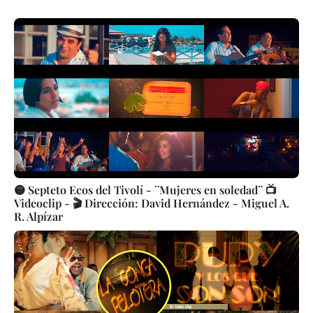
🟡 Septeto Ecos del Tivolí - ¨Mujeres en soledad¨ 📺
Videoclip - 🎬 Dirección: David Hernández - Miguel A.
R. Alpízar