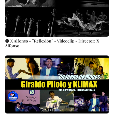
🟡 X Alfonso - ¨Reflexión¨ - Videoclip - Director: X
Alfonso