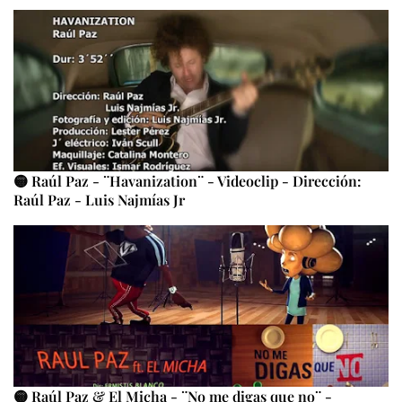
🟡 Raúl Paz - ¨Havanization¨ - Videoclip - Dirección:
Raúl Paz - Luis Najmías Jr
🟡 Raúl Paz & El Micha - ¨No me digas que no¨ -