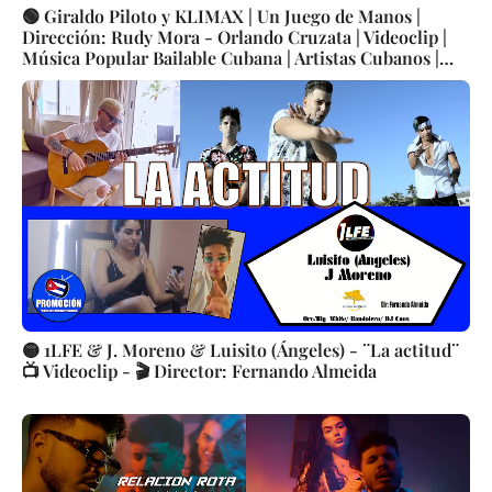
🟢 Giraldo Piloto y KLIMAX | Un Juego de Manos |
Dirección: Rudy Mora - Orlando Cruzata | Videoclip |
Música Popular Bailable Cubana | Artistas Cubanos |
Canción | CUBA
🟡 1LFE & J. Moreno & Luisito (Ángeles) - ¨La actitud¨
📺 Videoclip - 🎬 Director: Fernando Almeida