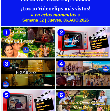
¡Los 10 Videoclips más vistos!
« en estos momentos »
Semana 32 | Jueves, 06.AGO.2026
🟡 Susel Gómez (La China) ||
🟡 El Taiger & El Happy ||
¨Oye Mi Leloley¨ || Director:
¨Habla Matador¨ || Videoclip
Onelio Jesús Larralde González
Animado || Director: Arí Bayolo
|| Música popular bailable
|| Música Urbana Cubana ||
cubana || Videoclip || CUBA
CUBA