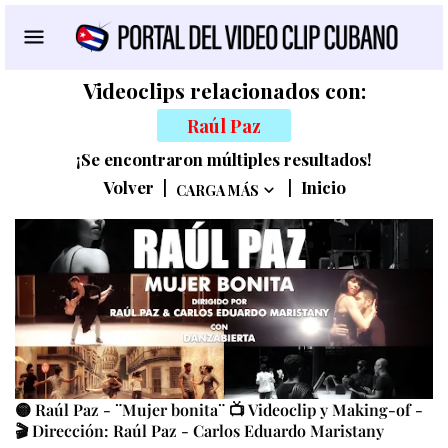
Videoclips relacionados con:
Raúl Paz
¡Se encontraron múltiples resultados!
Volver
|
|
Inicio
CARGA MÁS
🟡 Raúl Paz - ¨Mujer bonita¨ 📺 Videoclip y Making-of -
🎬 Dirección: Raúl Paz - Carlos Eduardo Maristany