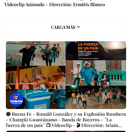
Videoclip Animado - Dirección: Ermitis Blanco
CARGA MÁS
🟡 Buena Fe - Ronald González y su Explosión Rumbera
- Changüí Guantánamo - Banda de Boyeros - ¨La
fuerza de un país¨ 📺 Videoclip - 🎬 Dirección: Ariam
Valdés - Claudia Hernández