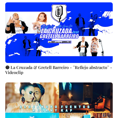
🟡 La Cruzada & Gretell Barreiro - ¨Reflejo abstracto¨ -
Videoclip