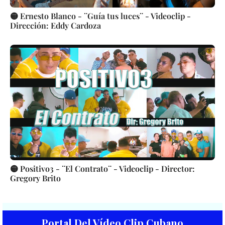
🟡 Ernesto Blanco - ¨Guía tus luces¨ - Videoclip -
Dirección: Eddy Cardoza
🟡 Positivo3 - ¨El Contrato¨ - Videoclip - Director:
Gregory Brito
Portal Del Vídeo Clip Cubano