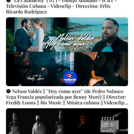
🟡 ¨La Calabacita¨ ( 07 ) - Dibujo Animado - ICRT -
Televisión Cubana - Videoclip - Dirección: Félix
Ricardo Rodríguez
🟡 Nelson Valdés || ¨Hoy como ayer¨ (de Pedro Nolasco
Vega Francia popularizada por Benny Moré) || Director:
Freddy Loons || Bis Music || Música cubana || Videoclip ||
CUBA