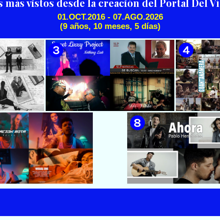
s más vistos desde la creación del Portal Del 
01.OCT.2016 - 07.AGO.2026
(9 años, 10 meses, 5 días)
🟡 Dany & Yunier Rodríguez -
🟢 Paisaje con Río | NOMEN
¿Qué hay de especial en mi? 📺
NESCIO, basado en la obra
Videoclip - 🎬 Director: Yoslen
musical ¨Niño siniestro¨ |
Arguiz
Autor: Ernesto Romero |
Director: Héctor Falagán De
Cabo | Videoclip | Música Pop
Rock Cubana | Artistas Cubanos
| Instrumental | CUBA
 & Luna
🟡 Sweet Lizzy Project - ¨Nothing
🟡 7
después¨ -
Lasts¨ - Videoclip - Dirección:
¨Guantan
n: Lester
Víctor Vinuesa (Vitiko)
Change - 