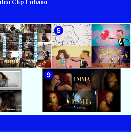
Vídeo Clip Cubano
Cabo | Videoclip | Música Pop
Rock Cubana | Artistas Cubanos
| Instrumental | CUBA
🟢 Rumbatá | ¨Óleo de Mujer
🔴 Bouquet | ¨Canción infantil
Con Sombrero¨ | Autor: Silvio
para cantar en la boca de un
Rodríguez | Director: Gustavo
pozo¨ | Director: Mauricio
Pérez | Bis Music | Videoclip |
Figueiral | Videoclip | Música
Música Tradicional Bailable
Rock Cubana | Artistas Cubanos
Cubana | Rumba | Artistas
| Canción | CUBA
Cubanos | Canción | CUBA
5 Artistas Cubanos
🟡 Zafiros - ¨Un nombre de mujer¨ -
amera¨ - Playing For
Proyecto Anima EGREM - Videoclip
Song Around The World
Animado - Dirección: Landy García