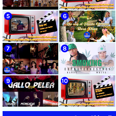
🟡 Susel Gómez (La China) ||
🟡 Naldo - ¨Falsas Promesas¨ 📺
¨Oye Mi Leloley¨ || Director:
Videoclip - 🎬 Dirección:
Onelio Jesús Larralde González
Visualeme
|| Música popular bailable
cubana || Videoclip || CUBA
🟡 Grupo Compay Segundo ||
🟡 El Taiger & El Happy ||
¨Con La Magia de Compay¨ ||
¨Habla Matador¨ || Videoclip
Música popular tradicional
Animado || Director: Arí Bayolo
cubana || Videoclip || CUBA
|| Música Urbana Cubana ||
CUBA
🟡 Ruly MC || ¨Hablan por
🟡 Rose Díaz || ¨Yo soy el Punto
hablar¨ || Realizador: Kuriaki ||
Cubano¨ (Autores: Celina
Videoclip || Música Urbana
González y Reutilio
Cubana || RAP || CUBA
Domínguez) || Director:
Yuliades Mariño Cabello ||
Música popular tradicional
cubana - Punto Cubano -
Punto Guajiro || Videoclip ||
🟡 Bouquet - ¨Dressed Up
🟡 Randy & White -
CUBA
Animal¨ 📺 Videoclip - 🎬
Extraterrestres - ¨Smoking¨ -
Director: Mauricio Figueiral
Videoclip - Dirección: Pepe
Salom