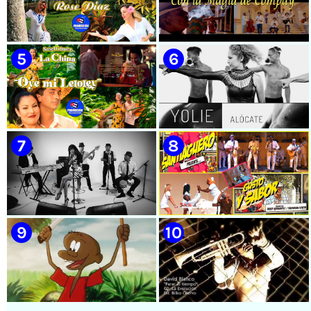
🟡 Casabe & Moncada & Buena
🟡 Randy & White -
Fe - ¨Gallo de pelea¨ - Videoclip
Extraterrestres - ¨Smoking¨ -
- Dirección: Omar Leyva
Videoclip - Dirección: Pepe
Salom
🟡 Rose Díaz || ¨Yo soy el Punto
🟡 Grupo Compay Segundo ||
Cubano¨ (Autores: Celina
¨Con La Magia de Compay¨ ||
González y Reutilio
Música popular tradicional
Domínguez) || Director:
cubana || Videoclip || CUBA
Yuliades Mariño Cabello ||
Música popular tradicional
cubana - Punto Cubano -
Punto Guajiro || Videoclip ||
🟡 Susel Gómez (La China) ||
🟡 Yolie - ¨Alócate¨ - Videoclip
CUBA
¨Oye Mi Leloley¨ || Director:
- Dirección: Pedro Vázquez
Onelio Jesús Larralde González
|| Música popular bailable
cubana || Videoclip || CUBA
🟡 Lázaro Valdés & Bamboleo -
🟡 Septeto Santiaguero -
¨Necesito tiempo¨ - Videoclip -
¨Gusto y Sabor¨ - Videoclip -
Dirección: Salamandra
Dirección: David Hernández -