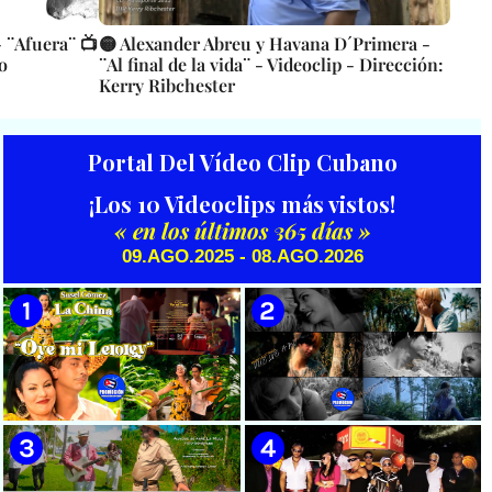
 ¨Afuera¨ 📺
🟡 Alexander Abreu y Havana D´Primera -
o
¨Al final de la vida¨ - Videoclip - Dirección:
Kerry Ribchester
Portal Del Vídeo Clip Cubano
¡Los 10 Videoclips más vistos!
« en los últimos 365 días »
09.AGO.2025 - 08.AGO.2026