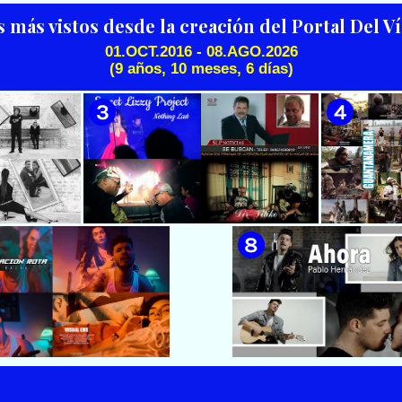
Científiko || CUBA
s más vistos desde la creación del Portal Del 
01.OCT.2016 - 08.AGO.2026
(9 años, 10 meses, 6 días)
🟡 Silvio Rodríguez - ¨El
🟢 Pirro | ¨Vuelve a mi¨ |
Mayor¨ 📺 Videoclip - 🎬
Videoclip | Música Urbana
Director: Ángel Alderete -
Cubana | Artistas Cubanos |
Videoclip de la película de
Canción | CUBA
ficción ¨EL MAYOR¨ inspirada
en la vida del Mayor General
Ignacio Agramonte y Loynaz /
Director: Rigoberto López
Pego / ICAIC 👉 CUBA 👌
 & Luna
🟡 Sweet Lizzy Project - ¨Nothing
🟡 7
después¨ -
Lasts¨ - Videoclip - Dirección:
¨Guantan
n: Lester
Víctor Vinuesa (Vitiko)
Change - 