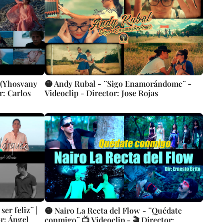
¨ (Yhosvany
🟡 Andy Rubal - ¨Sigo Enamorándome¨ -
r: Carlos
Videoclip - Director: Jose Rojas
er feliz¨ |
🟡 Nairo La Recta del Flow - ¨Quédate
r: Ángel
conmigo¨ 📺 Videoclip - 🎬 Director: