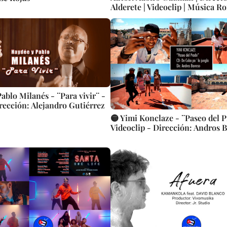
Alderete | Videoclip | Música R
Cubana | Bolero | Artistas Cuban
Canción | CUBA
ablo Milanés - ¨Para vivir¨ -
irección: Alejandro Gutiérrez
🟡 Yimi Konclaze - ¨Paseo del P
Videoclip - Dirección: Andros 