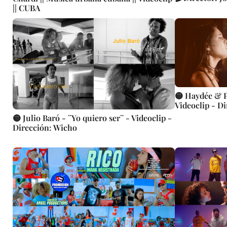
|| CUBA
🟡 Haydée & P
Videoclip - D
🟡 Julio Baró - ¨Yo quiero ser¨ - Videoclip -
Dirección: Wicho