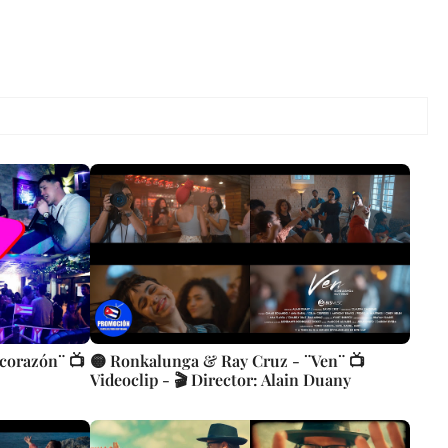
 corazón¨ 📺
🟡 Ronkalunga & Ray Cruz - ¨Ven¨ 📺
Videoclip - 🎬 Director: Alain Duany