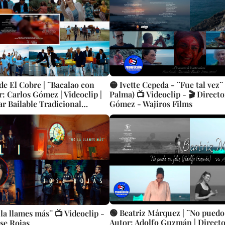
de El Cobre | ¨Bacalao con
🟡 Ivette Cepeda - ¨Fue tal vez
r: Carlos Gómez | Videoclip |
Palma) 📺 Videoclip - 🎬 Directo
r Bailable Tradicional
Gómez - Wajiros Films
stas Cubanos | Canción | CUBA
🟢 Beatriz Márquez | ¨No puedo s
la llames más¨ 📺 Videoclip -
Autor: Adolfo Guzmán | Directo
ose Rojas