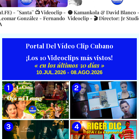
LFE) - ¨Santa¨ 📺 Videoclip -
🟡 Kamankola & David Blanco -
 Leomar González - Fernando
Videoclip - 🎬 Director: Jr Studi
A
Portal Del Vídeo Clip Cubano
¡Los 10 Videoclips más vistos!
« en los últimos 30 días »
10.JUL.2026 - 08.AGO.2026