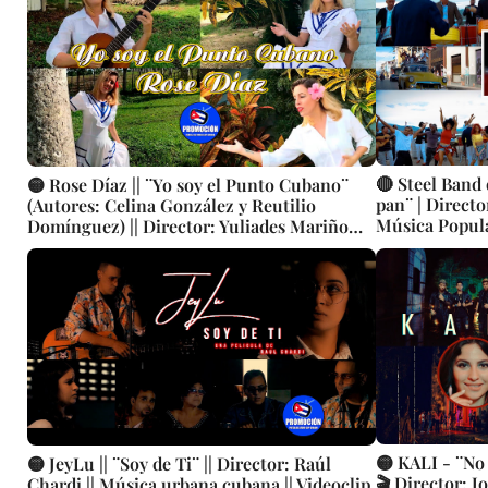
🔴 Steel Band 
🟡 Rose Díaz || ¨Yo soy el Punto Cubano¨
pan¨ | Directo
(Autores: Celina González y Reutilio
Música Popula
Domínguez) || Director: Yuliades Mariño
Cubana | Arti
Cabello || Música popular tradicional
cubana - Punto Cubano - Punto Guajiro ||
Videoclip || CUBA
🟡 KALI - ¨No 
🟡 JeyLu || ¨Soy de Ti¨ || Director: Raúl
🎬 Director: J
Chardi || Música urbana cubana || Videoclip