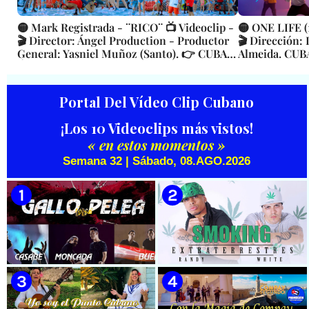
🟡 Mark Registrada - ¨RICO¨ 📺 Videoclip -
🟡 ONE LIFE (1
🎬 Director: Ángel Production - Productor
🎬 Dirección:
General: Yasniel Muñoz (Santo). 👉 CUBA
Almeida. CUB
👌
Portal Del Vídeo Clip Cubano
¡Los 10 Videoclips más vistos!
« en estos momentos »
Semana 32 | Sábado, 08.AGO.2026