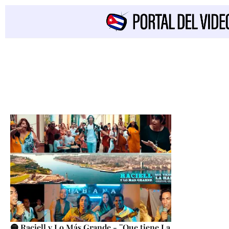
🟡 Raciell y Lo Más Grande - ¨Que tiene La