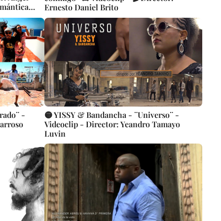
omántica
Ernesto Daniel Brito
os |
rado¨ -
🟡 YISSY & Bandancha - ¨Universo¨ -
Barroso
Videoclip - Director: Yeandro Tamayo
Luvin