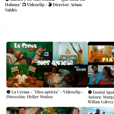
Habana¨ 📺 Videoclip - 🎬 Director: Ariam
Valdés
🟡 La Crema - ¨Dios aprieta¨ - Videoclip -
🟡 Yuniol Agui
Dirección: Helier Muñoz
Autora: Margar
Wilian Gálvez
popular bailab