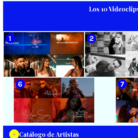
Productions
Baghavan Ishaya
Los 10 Videoclip
🟡 Juan Formell y Los Van Van -
🟡 David Blanco - ¨Parar el
¨Chapeando¨ - Videoclip
tiempo¨ - Videoclip -
Animado - Dirección: Ian
Dirección: Bilko Cuervo
Padrón
🟡 Chacal - ¨No Volveré¨ - Videoclip
🟡 Adrián Berazaín
- Dirección: Adrián Sánchez Ávila
Manzanares - ¨Ya es 
Videoclip - Direcció
Hamlet
+
Catálogo de Artistas