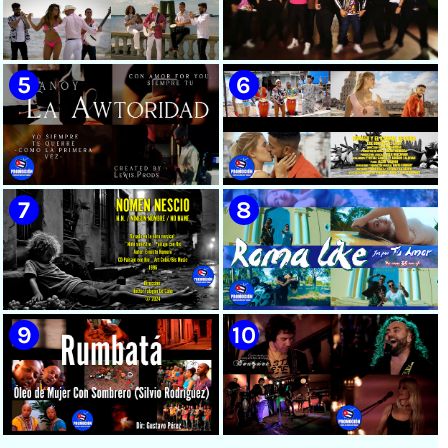
🟡 Susel Gómez (La China) ||
🟢 Pirro | ¨Vuelve a mi¨ |
¨Oye Mi Leloley¨ || Director:
Videoclip | Música Urbana
Onelio Jesús Larralde González
Cubana | Artistas Cubanos |
|| Música popular bailable
Canción | CUBA
cubana || Videoclip || CUBA
🟡 Tico González - ¨Aunque se
🔴 Osmani García & Varios
pare la mula¨ - Videoclip -
Artistas | ¨Chupi Chupi¨ |
Dirección: John Meriles -
Director: Joel Guilian |
Roberto C. González
Videoclip | Música Urbana
Cubana | Artistas Cubanos |
Canción | CUBA
🟢 Hanoy La Awtoridad |
🟡 Ronald & El Karnal de Cuba
¨Siempre Tú¨ | Director:
- ¨Que bonito es el amor¨ 📺
LEWIS.PRODS | Videoclip |
Videoclip - 🎬 Director: Andros
Música Urbana Cubana |
Barroso
Artistas Cubanos | Canción |
CUBA
🟢 Paisaje con Río | NOMEN
🟡 Roma Like - ¨Fue por tu
NESCIO, basado en la obra
amor¨ 📺 Videoclip - 🎬
musical ¨Niño siniestro¨ |
Director: HE Marrero