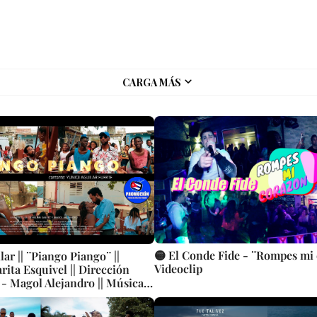
CARGA MÁS
🟡 El Conde Fide - ¨Rompes mi
lar || ¨Piango Piango¨ ||
Videoclip
ita Esquivel || Dirección
 - Magol Alejandro || Música
le cubana || Videoclip || CUBA