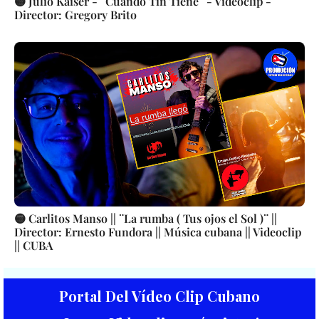
🟡 Julio Kaiser - ¨Cuando Tin Tiene¨ - Videoclip -
Director: Gregory Brito
🟡 Carlitos Manso || ¨La rumba ( Tus ojos el Sol )¨ ||
Director: Ernesto Fundora || Música cubana || Videoclip
|| CUBA
Portal Del Vídeo Clip Cubano