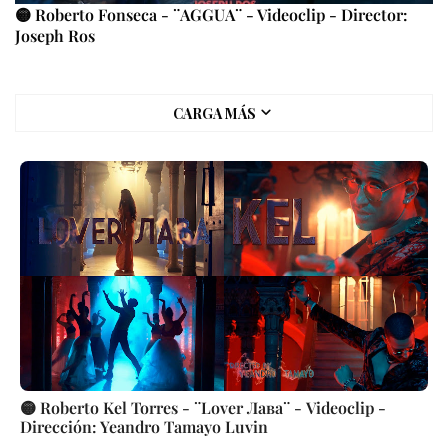
🟡 Roberto Fonseca - ¨AGGUA¨ - Videoclip - Director:
Joseph Ros
CARGA MÁS
🟡 Roberto Kel Torres - ¨Lover Лава¨ - Videoclip -
Dirección: Yeandro Tamayo Luvin