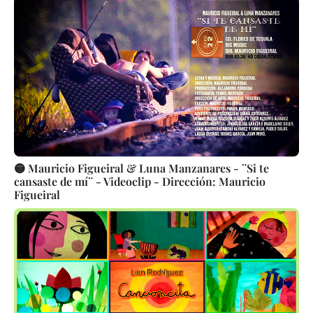
🟡 Mauricio Figueiral & Luna Manzanares - ¨Si te
cansaste de mí¨ - Videoclip - Dirección: Mauricio
Figueiral