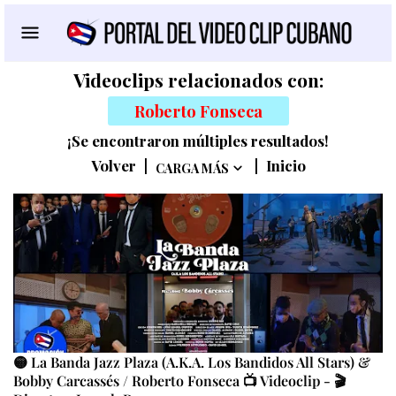
Videoclips relacionados con:
Roberto Fonseca
¡Se encontraron múltiples resultados!
Volver
|
|
Inicio
CARGA MÁS
🟡 La Banda Jazz Plaza (A.K.A. Los Bandidos All Stars) &
Bobby Carcassés / Roberto Fonseca 📺 Videoclip - 🎬