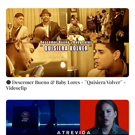
🟡 Descemer Bueno & Baby Lores - ¨Quisiera Volver¨ -
Videoclip