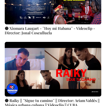
🟡 Xiomara Laugart - ¨Hoy mi Habana¨ - Videoclip -
Director: Jonal Cosculluela
🟡 Raiky || ¨Sigue tu camino¨ || Director: Ariam Valdés ||
Música urbana cubana || Videoclip || CUBA