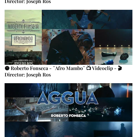
Director: Joseph Ros
🟡 Roberto Fonseca - ¨Afro Mambo¨ 📺 Videoclip - 🎬
Director: Joseph Ros