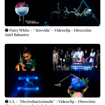
🟡 Patry White - ¨Atrevida¨ - Videoclip - Dirección:
Asiel Babastro
🟡 I.A. - ¨Electrobacteriando¨ - Videoclip - Dirección: