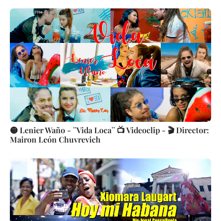
🟡 Lenier Waño - ¨Vida Loca¨ 📺 Videoclip - 🎬 Director:
Mairon León Chuvrevich