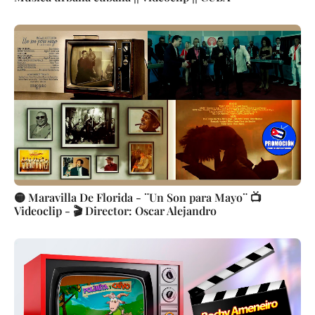
🟡 Maravilla De Florida - ¨Un Son para Mayo¨ 📺
Videoclip - 🎬 Director: Oscar Alejandro