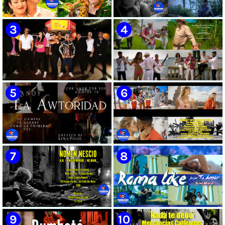
🟡 Susel Gómez (La China) ||
🟢 Pirro | ¨Vuelve a mi¨ |
¨Oye Mi Leloley¨ || Director:
Videoclip | Música Urbana
Onelio Jesús Larralde González
Cubana | Artistas Cubanos |
|| Música popular bailable
Canción | CUBA
cubana || Videoclip || CUBA
🔴 Osmani García & Varios
🟡 Tico González - ¨Aunque se
Artistas | ¨Chupi Chupi¨ |
pare la mula¨ - Videoclip -
Director: Joel Guilian | Videoclip
Dirección: John Meriles -
| Música Urbana Cubana |
Roberto C. González
Artistas Cubanos | Canción |
CUBA
🟢 Hanoy La Awtoridad |
🟡 Ronald & El Karnal de Cuba
¨Siempre Tú¨ | Director:
- ¨Que bonito es el amor¨ 📺
LEWIS.PRODS | Videoclip |
Videoclip - 🎬 Director: Andros
Música Urbana Cubana |
Barroso
Artistas Cubanos | Canción |