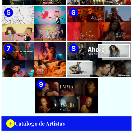
Videoclip - Dirección: Adrián
Manzanares - ¨Ya es
Sánchez Ávila
después¨ - Videoclip -
Dirección: Lester Hamlet
🟡 Sweet Lizzy Project -
🟡 75 Artistas Cubanos
¨Nothing Lasts¨ - Videoclip -
¨Guantanamera¨ - Playing
Dirección: Víctor Vinuesa
For Change - Song Around
(Vitiko)
The World
🟡 Zafiros - ¨Un nombre de
🟡 Máxima Alerta & Eduardo
mujer¨ - Proyecto Anima
Antonio - ¨Me veo sexy¨ -
EGREM - Videoclip Animado
Videoclip - Dirección:
- Dirección: Landy García
Ramón Cruz
🟡 Naldo - ¨Relación rota¨ 📺
🟡 Pablo Hernández -
Videoclip - 🎬 Director: Visual
¨Ahora¨ 📺 Videoclip - 🎬
EME
Director: Carlos Gómez
+
Catálogo de Artistas