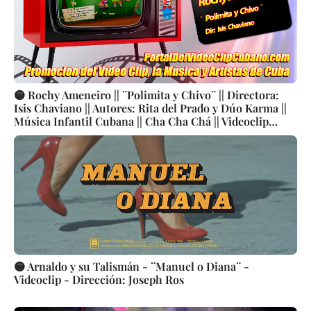
🟡 Rochy Ameneiro || ¨Polimita y Chivo¨ || Directora:
Isis Chaviano || Autores: Rita del Prado y Dúo Karma ||
Música Infantil Cubana || Cha Cha Chá || Videoclip
Animado || Estudios de Animación ICAIC || CUBA
🟡 Arnaldo y su Talismán - ¨Manuel o Diana¨ -
Videoclip - Dirección: Joseph Ros