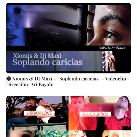
🟡 Xiomis & DJ Maxi - ¨Soplando caricias¨ - Videoclip -
Dirección: Arí Bayolo