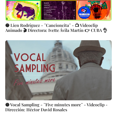
🟡 Lien Rodríguez - ¨Cancioncita¨ - 📺 Videoclip
Animado 🎬 Directora: Ivette Ávila Martín 👉 CUBA 👌
🟡 Vocal Sampling - ¨Five minutes more¨ - Videoclip -
Dirección: Héctor David Rosales