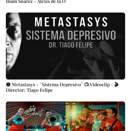
Iliam Suárez - Alexis de la O
🟡 Metastasys - ¨Sistema Depresivo¨ 📺 Videoclip - 🎬
Director: Tiago Felipe