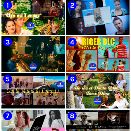
Cubana | Artistas Cubanos |
Instrumental | CUBA
🟡 Susel Gómez (La China) ||
🟡 F-CUBA - ¨Solita¨ -
¨Oye Mi Leloley¨ || Director:
Videoclip - Director: Asiel
Onelio Jesús Larralde González
Babastro
|| Música popular bailable
cubana || Videoclip || CUBA
🟡 María Montenegro -
🟡 Riger DLC || ¨LCA ( La
¨Confía¨ 📺 Videoclip. CUBA
Expansión )¨ || Director: Dani
A.R || Música cubana || Videoclip
|| CUBA