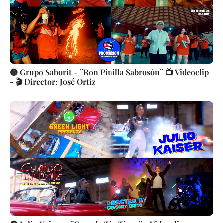
🟡 Grupo Saborit - ¨Ron Pinilla Sabrosón¨ 📺 Videoclip
- 🎬 Director: José Ortiz