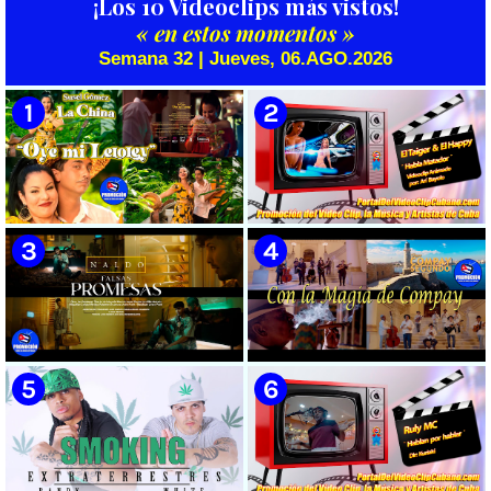
¡Los 10 Videoclips más vistos!
« en estos momentos »
Semana 32 | Jueves, 06.AGO.2026
🟡 Susel Gómez (La China) ||
🟡 El Taiger & El Happy ||
¨Oye Mi Leloley¨ || Director:
¨Habla Matador¨ || Videoclip
Onelio Jesús Larralde González
Animado || Director: Arí Bayolo
|| Música popular bailable
|| Música Urbana Cubana ||
cubana || Videoclip || CUBA
CUBA
🟡 Naldo - ¨Falsas Promesas¨ 📺
🟡 Grupo Compay Segundo ||
Videoclip - 🎬 Dirección:
¨Con La Magia de Compay¨ ||