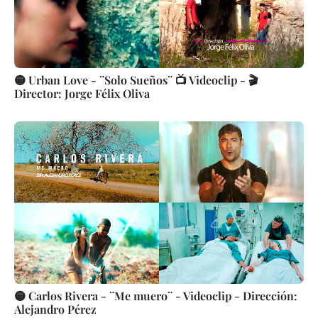
🟡 Urban Love - ¨Solo Sueños¨ 📺 Videoclip - 🎬
Director: Jorge Félix Oliva
🟡 Carlos Rivera - ¨Me muero¨ - Videoclip - Dirección:
Alejandro Pérez