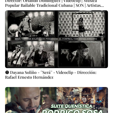
Director: Orlando Domínguez | Videoclip | Música
Popular Bailable Tradicional Cubana | SON | Artistas
Cubanos | Canción | CUBA
🟡 Dayana Soliño - ¨Será¨ - Videoclip - Dirección:
Rafael Ernesto Hernández