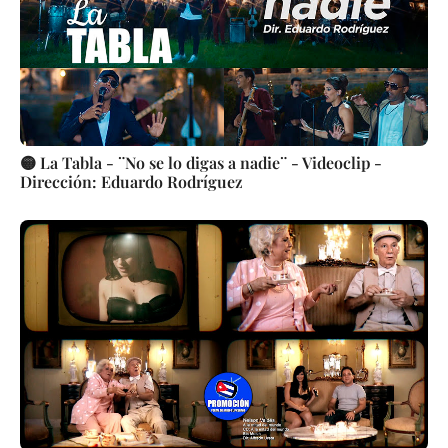
🟡 La Tabla - ¨No se lo digas a nadie¨ - Videoclip -
Dirección: Eduardo Rodríguez