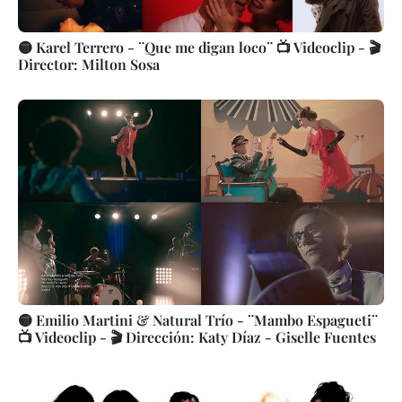
🟡 Karel Terrero - ¨Que me digan loco¨ 📺 Videoclip - 🎬
Director: Milton Sosa
🟡 Emilio Martini & Natural Trío - ¨Mambo Espagueti¨
📺 Videoclip - 🎬 Dirección: Katy Díaz - Giselle Fuentes