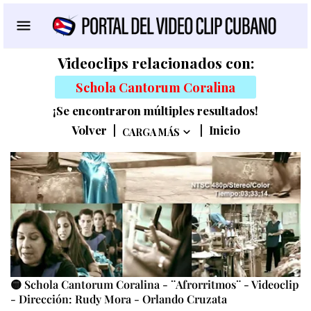
Videoclips relacionados con:
Schola Cantorum Coralina
¡Se encontraron múltiples resultados!
Volver
|
|
Inicio
CARGA MÁS
🟡 Schola Cantorum Coralina - ¨Afrorritmos¨ - Videoclip
- Dirección: Rudy Mora - Orlando Cruzata