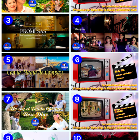
🟡 Susel Gómez (La China) ||
🟡 El Taiger & El Happy ||
¨Oye Mi Leloley¨ || Director:
¨Habla Matador¨ || Videoclip
Onelio Jesús Larralde González
Animado || Director: Arí Bayolo
|| Música popular bailable
|| Música Urbana Cubana ||
cubana || Videoclip || CUBA
CUBA
🟡 Naldo - ¨Falsas Promesas¨ 📺
🟡 Bouquet - ¨Dressed Up
Videoclip - 🎬 Dirección:
Animal¨ 📺 Videoclip - 🎬
Visualeme
Director: Mauricio Figueiral
🟡 Grupo Compay Segundo ||
🟡 Ruly MC || ¨Hablan por
¨Con La Magia de Compay¨ ||
hablar¨ || Realizador: Kuriaki ||
Música popular tradicional
Videoclip || Música Urbana
cubana || Videoclip || CUBA
Cubana || RAP || CUBA