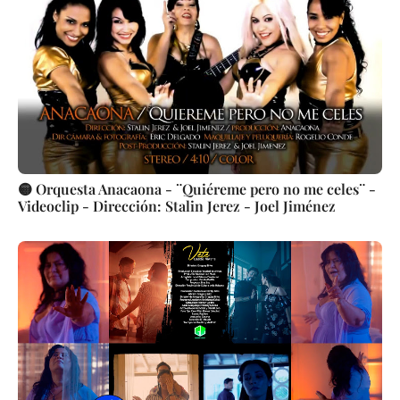
🟡 Orquesta Anacaona - ¨Quiéreme pero no me celes¨ -
Videoclip - Dirección: Stalin Jerez - Joel Jiménez