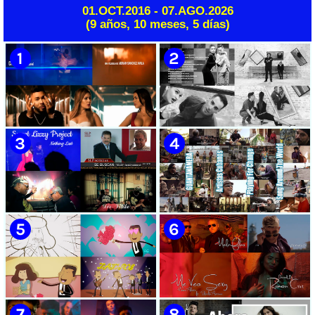
Instrumental | CUBA
01.OCT.2016 - 07.AGO.2026
🟢 Rumbatá | ¨Óleo de Mujer
🔴 Bouquet | ¨Canción infantil
(9 años, 10 meses, 5 días)
Con Sombrero¨ | Autor: Silvio
para cantar en la boca de un
Rodríguez | Director: Gustavo
pozo¨ | Director: Mauricio
Pérez | Bis Music | Videoclip |
Figueiral | Videoclip | Música
Música Tradicional Bailable
Rock Cubana | Artistas Cubanos
Cubana | Rumba | Artistas
| Canción | CUBA
Cubanos | Canción | CUBA
🟡 Chacal - ¨No Volveré¨ -
🟡 Adrián Berazaín & Luna
Videoclip - Dirección: Adrián
Manzanares - ¨Ya es
Sánchez Ávila
después¨ - Videoclip -
Dirección: Lester Hamlet
🟡 Sweet Lizzy Project -
🟡 75 Artistas Cubanos
¨Nothing Lasts¨ - Videoclip -
¨Guantanamera¨ - Playing
Dirección: Víctor Vinuesa
For Change - Song Around
(Vitiko)
The World