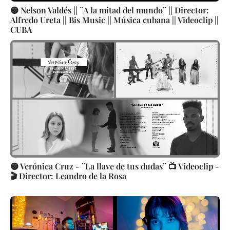
🟡 Nelson Valdés || ¨A la mitad del mundo¨ || Director:
Alfredo Ureta || Bis Music || Música cubana || Videoclip ||
CUBA
🟡 Verónica Cruz - ¨La llave de tus dudas¨ 📺 Videoclip -
🎬 Director: Leandro de la Rosa