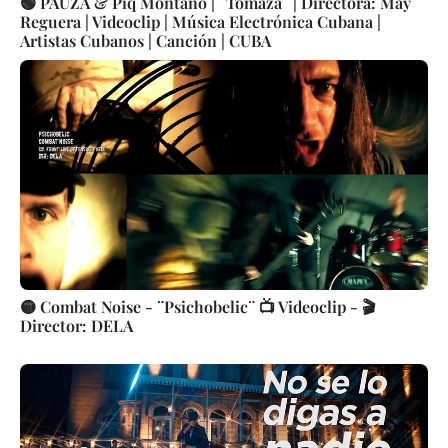
🟢 PAUZA & Piq Montano | ¨Tomaza¨ | Directora: May
Reguera | Videoclip | Música Electrónica Cubana |
Artistas Cubanos | Canción | CUBA
🟡 Combat Noise - ¨Psichobelic¨ 📺 Videoclip - 🎬
Director: DELA