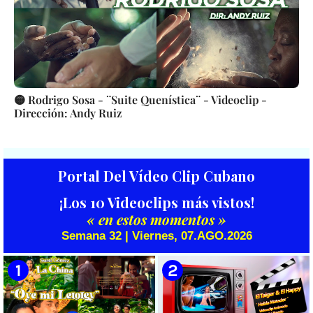
🟡 Rodrigo Sosa - ¨Suite Quenística¨ - Videoclip -
Dirección: Andy Ruiz
Portal Del Vídeo Clip Cubano
¡Los 10 Videoclips más vistos!
« en estos momentos »
Semana 32 | Viernes, 07.AGO.2026