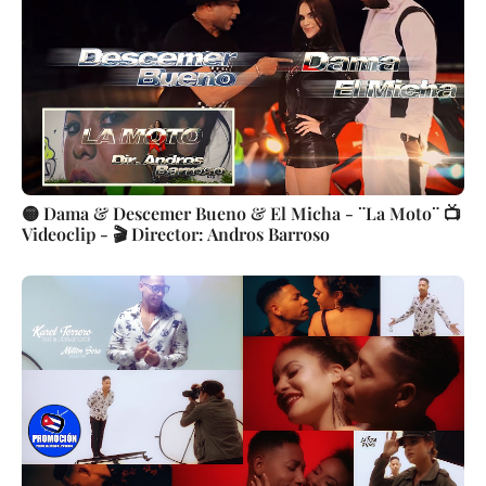
🟡 Dama & Descemer Bueno & El Micha - ¨La Moto¨ 📺
Videoclip - 🎬 Director: Andros Barroso