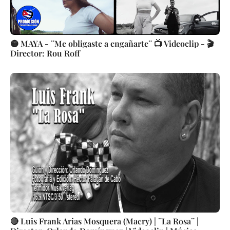
🟡 MAYA - ¨Me obligaste a engañarte¨ 📺 Videoclip - 🎬
Director: Rou Roff
🔴 Luis Frank Arias Mosquera (Macry) | ¨La Rosa¨ |