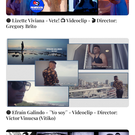
🟡 Lizette Viviana - Vete! 📺 Videoclip - 🎬 Director:
Gregory Brito
🟡 Efraín Galindo - ¨Yo soy¨ - Videoclip - Director:
Víctor Vinuesa (Vitiko)