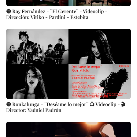
🟡 Ray Fernández - ¨El Gerente¨ - Videoclip -
Dirección: Vitiko - Pardini - Estebita
🟡 Ronkalunga - ¨Deséame lo mejor¨ 📺 Videoclip - 🎬
Director: Yadniel Padrón