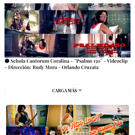
🟡 Schola Cantorum Coralina - ¨Psalmo 150¨ - Videoclip
- Dirección: Rudy Mora - Orlando Cruzata
CARGA MÁS