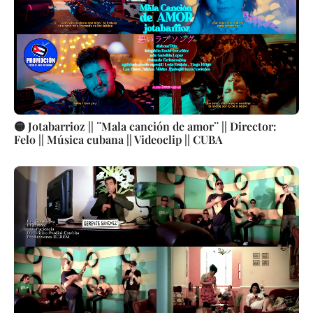
🟡 Jotabarrioz || ¨Mala canción de amor¨ || Director:
Felo || Música cubana || Videoclip || CUBA