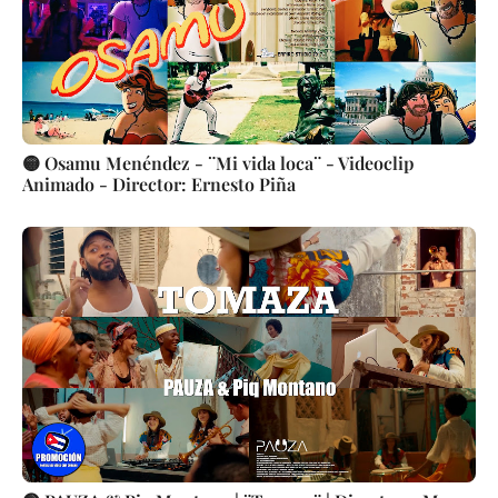
🟡 Osamu Menéndez - ¨Mi vida loca¨ - Videoclip
Animado - Director: Ernesto Piña