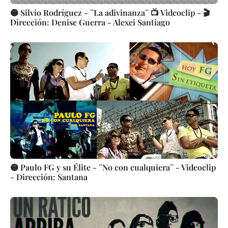
🟡 Silvio Rodríguez - ¨La adivinanza¨ 📺 Videoclip - 🎬
Dirección: Denise Guerra - Alexei Santiago
🟡 Paulo FG y su Élite - ¨No con cualquiera¨ - Videoclip
- Dirección: Santana