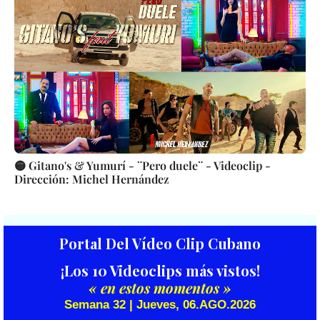
🟡 Gitano's & Yumurí - ¨Pero duele¨ - Videoclip -
Dirección: Michel Hernández
Portal Del Vídeo Clip Cubano
¡Los 10 Videoclips más vistos!
« en estos momentos »
Semana 32 | Jueves, 06.AGO.2026