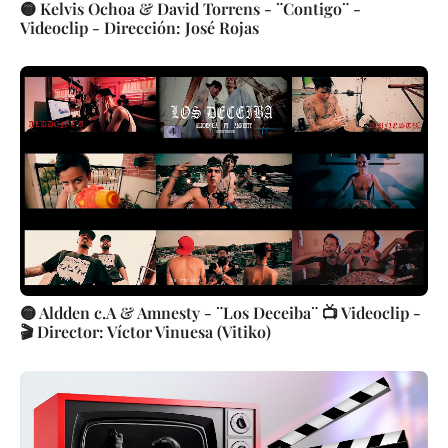
🟡 Kelvis Ochoa & David Torrens - ¨Contigo¨ -
Videoclip - Dirección: José Rojas
🟡 Aldden c.A & Amnesty - ¨Los Deceiba¨ 📺 Videoclip -
🎬 Director: Víctor Vinuesa (Vitiko)