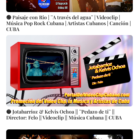
🟢 Paisaje con Rio | ¨A través del agua¨ | Videoclip |
Música Pop Rock Cubana | Artistas Cubanos | Canción |
CUBA
🟡 Jotabarrioz & Kelvis Ochoa || ¨Pedazo de ti¨ ||
Director: Felo || Videoclip || Música Cubana || CUBA