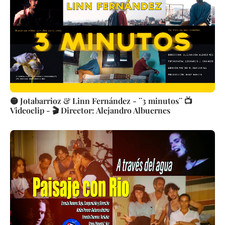
🟡 Jotabarrioz & Linn Fernández - ¨3 minutos¨ 📺
Videoclip - 🎬 Director: Alejandro Albuernes