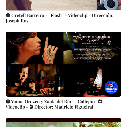
🟡 Gretell Barreiro - ¨Flash¨ - Videoclip - Dirección:
Joseph Ros
🟡 Yaíma Orozco y Zaida del Río - ¨Callejón¨ 📺
Videoclip - 🎬 Director: Mauricio Figueiral