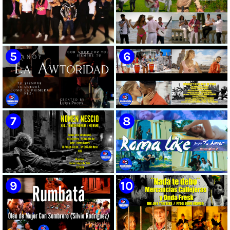
🟡 Susel Gómez (La China) ||
🟢 Pirro | ¨Vuelve a mi¨ |
¨Oye Mi Leloley¨ || Director:
Videoclip | Música Urbana
Onelio Jesús Larralde González
Cubana | Artistas Cubanos |
|| Música popular bailable
Canción | CUBA
cubana || Videoclip || CUBA
🔴 Osmani García & Varios
🟡 Tico González - ¨Aunque se
Artistas | ¨Chupi Chupi¨ |
pare la mula¨ - Videoclip -
Director: Joel Guilian | Videoclip
Dirección: John Meriles -
| Música Urbana Cubana |
Roberto C. González
Artistas Cubanos | Canción |
CUBA
🟢 Hanoy La Awtoridad |
🟡 Ronald & El Karnal de Cuba
¨Siempre Tú¨ | Director:
- ¨Que bonito es el amor¨ 📺
LEWIS.PRODS | Videoclip |
Videoclip - 🎬 Director: Andros
Música Urbana Cubana |
Barroso
Artistas Cubanos | Canción |
CUBA
🟢 Paisaje con Río | NOMEN
🟡 Roma Like - ¨Fue por tu