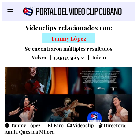
Videoclips relacionados con:
Tanmy López
¡Se encontraron múltiples resultados!
Volver
|
|
Inicio
CARGA MÁS
🟡 Tanmy López - ¨El Faro¨ 📺 Videoclip - 🎬 Directora:
Annia Quesada Milord