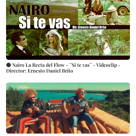
🟡 Nairo La Recta del Flow - ¨Si te vas¨ - Videoclip -
Director: Ernesto Daniel Brito