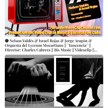
🟡 Nelson Valdés & Israel Rojas & Jorge Aragón &
Orquesta del Lyceum Mozartiano || ¨Inocencia¨ ||
Director: Charles Cabrera || Bis Music || Videoclip ||
Música Cubana || Canción || CUBA