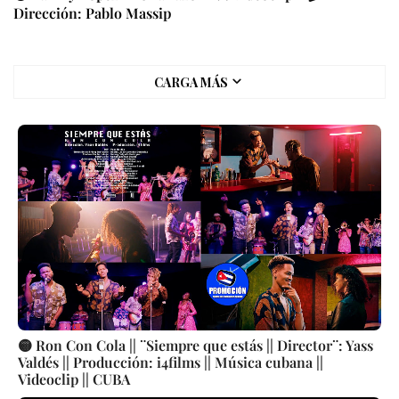
Dirección: Pablo Massip
CARGA MÁS
🟡 Ron Con Cola || ¨Siempre que estás || Director¨: Yass
Valdés || Producción: i4films || Música cubana ||
Videoclip || CUBA