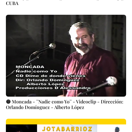
CUBA
🟡 Moncada - ¨Nadie como Yo¨ - Videoclip - Dirección:
Orlando Domínguez - Alberto López