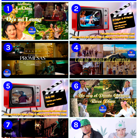
🟡 Susel Gómez (La China) ||
🟡 El Taiger & El Happy ||
¨Oye Mi Leloley¨ || Director:
¨Habla Matador¨ || Videoclip
Onelio Jesús Larralde González
Animado || Director: Arí Bayolo
|| Música popular bailable
|| Música Urbana Cubana ||
cubana || Videoclip || CUBA
CUBA
🟡 Naldo - ¨Falsas Promesas¨ 📺
🟡 Grupo Compay Segundo ||
Videoclip - 🎬 Dirección:
¨Con La Magia de Compay¨ ||
Visualeme
Música popular tradicional
cubana || Videoclip || CUBA