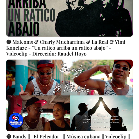
🟡 Malcoms & Charly Mucharrima & La Real & Yimi
Konclaze - ¨Un ratico arriba un ratico abajo¨ -
Videoclip - Dirección: Raudel Hoyo
🟡 Bandy || ¨El Peleador¨ || Música cubana || Videoclip ||