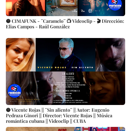
🟡 CIMAFUNK - ¨Caramelo¨ 📺 Videoclip - 🎬 Dirección:
Elias Campos - Raúl González
🟡 Vicente Rojas || ¨Sin aliento¨ || Autor: Eugenio
Pedraza Ginori || Director: Vicente Rojas || Música
romántica cubana || Videoclip || CUBA