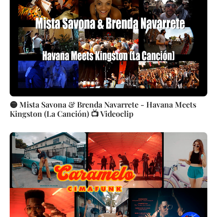
🟡 Mista Savona & Brenda Navarrete - Havana Meets
Kingston (La Canción) 📺 Videoclip