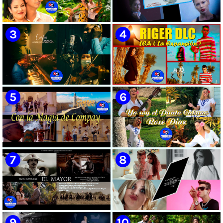
🟡 Susel Gómez (La China) ||
🟡 F-CUBA - ¨Solita¨ -
¨Oye Mi Leloley¨ || Director:
Videoclip - Director: Asiel
Onelio Jesús Larralde González
Babastro
|| Música popular bailable
cubana || Videoclip || CUBA
🟡 María Montenegro -
🟡 Riger DLC || ¨LCA ( La
¨Confía¨ 📺 Videoclip. CUBA
Expansión )¨ || Director: Dani
A.R || Música cubana || Videoclip
|| CUBA
🟡 Grupo Compay Segundo ||
🟡 Rose Díaz || ¨Yo soy el Punto
¨Con La Magia de Compay¨ ||
Cubano¨ (Autores: Celina
Música popular tradicional
González y Reutilio
cubana || Videoclip || CUBA
Domínguez) || Director: