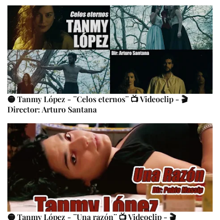
🟡 Tanmy López - ¨Celos eternos¨ 📺 Videoclip - 🎬
Director: Arturo Santana
🟡 Tanmy López - ¨Una razón¨ 📺 Videoclip - 🎬