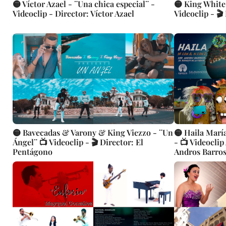
🟡 Víctor Azael - ¨Una chica especial¨ -
🟡 King White
Videoclip - Director: Víctor Azael
Videoclip - 🎬
🟡 Bavecadas & Varony & King Viezzo - ¨Un
🟡 Haila Marí
Ángel¨ 📺 Videoclip - 🎬 Director: El
- 📺 Videoclip
Pentágono
Andros Barro