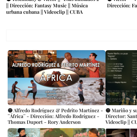
|| Dirección: Fantasy Music || Música
Dirección: F
urbana cubana || Videoclip || CUBA
🟡 Alfredo Rodríguez & Pedrito Martínez -
🟡 Mariño y s
¨África¨ - Dirección: Alfredo Rodríguez -
Director: Sant
Thomas Duport - Rory Anderson
Videoclip || 