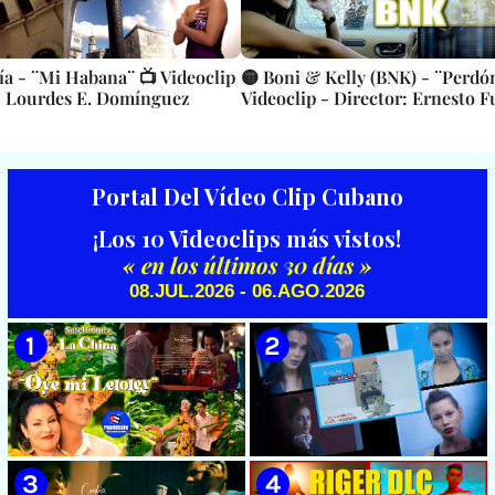
ía - ¨Mi Habana¨ 📺 Videoclip
🟡 Boni & Kelly (BNK) - ¨Perdó
a: Lourdes E. Domínguez
Videoclip - Director: Ernesto 
Portal Del Vídeo Clip Cubano
¡Los 10 Videoclips más vistos!
« en los últimos 30 días »
08.JUL.2026 - 06.AGO.2026