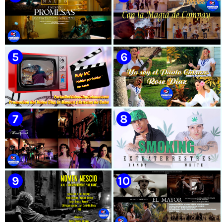
🟡 Susel Gómez (La China) ||
🟡 El Taiger & El Happy ||
¨Oye Mi Leloley¨ || Director:
¨Habla Matador¨ || Videoclip
Onelio Jesús Larralde González
Animado || Director: Arí Bayolo
|| Música popular bailable
|| Música Urbana Cubana ||
cubana || Videoclip || CUBA
CUBA
🟡 Naldo - ¨Falsas Promesas¨ 📺
🟡 Grupo Compay Segundo ||
Videoclip - 🎬 Dirección:
¨Con La Magia de Compay¨ ||
Visualeme
Música popular tradicional
cubana || Videoclip || CUBA
🟡 Ruly MC || ¨Hablan por
🟡 Rose Díaz || ¨Yo soy el Punto
hablar¨ || Realizador: Kuriaki ||
Cubano¨ (Autores: Celina
Videoclip || Música Urbana
González y Reutilio
Cubana || RAP || CUBA
Domínguez) || Director:
Yuliades Mariño Cabello ||
Música popular tradicional
cubana - Punto Cubano -
Punto Guajiro || Videoclip ||
🟡 Bouquet - ¨Dressed Up
🟡 Randy & White -
CUBA