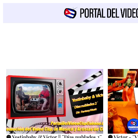
🟡 Yostinbaby & Víctor || ¨Días nublados 2¨
🟡 Víctor - ¨V