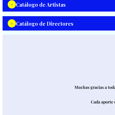
Hamlet
+
Catálogo de Artistas
08
0es3
AR-Latin
Abel Geronés
Abel Mac
+
Catálogo de Directores
Aixa & Bitácora
Alain Daniel
Alain Pérez
Alb
🟡 Máxima Alerta & Eduardo
🟡 Na
Antonio - ¨Me veo sexy¨ - Videoclip
Videocli
Alejandro Infante (El Pollo Qva Libre)
Alen Sarell
- Dirección: Ramón Cruz
Mauricio Figueiral
Charles Cabrera
Carlos Góm
Alexis Valdés
Alfredito Rodríguez
Amanda Ceper
Anthony Bravo
Arahí
Arema Arega
Argelia Fr
Aymée Nuviola
Azucar Band
Azul Cyma
Azúc
Banda de Boyeros
Bandera en Blanco
Barbarito T
Bárbaro El Urbano Vargas
Celia Cruz
DECUBA
Johan Cruz
Jorge Aragón
Malaka
Mauricio Fi
Real Project
Seidy La Niña
Muchas gracias a toda
Cada aporte 