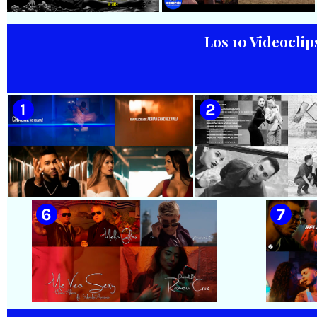
Animal¨ 📺 Videoclip - 🎬
Extraterrestres - ¨Smoking¨ -
Director: Mauricio Figueiral
Videoclip - Dirección: Pepe
Salom
Los 10 Videoclip
🟢 Paisaje con Río | NOMEN
🟡 Silvio Rodríguez - ¨El
NESCIO, basado en la obra
Mayor¨ 📺 Videoclip - 🎬
musical ¨Niño siniestro¨ |
Director: Ángel Alderete -
Autor: Ernesto Romero |
Videoclip de la película de
Director: Héctor Falagán De
ficción ¨EL MAYOR¨ inspirada
Cabo | Videoclip | Música Pop
en la vida del Mayor General
Rock Cubana | Artistas Cubanos
Ignacio Agramonte y Loynaz /
| Instrumental | CUBA
Director: Rigoberto López
Pego / ICAIC 👉 CUBA 👌
🟡 Chacal - ¨No Volveré¨ - Videoclip
🟡 Adrián Berazaín
- Dirección: Adrián Sánchez Ávila
Manzanares - ¨Ya es 
Videoclip - Direcció