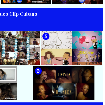
NESCIO, basado en la obra
amor¨ 📺 Videoclip - 🎬
musical ¨Niño siniestro¨ |
Director: HE Marrero
Autor: Ernesto Romero |
Director: Héctor Falagán De
Vídeo Clip Cubano
Cabo | Videoclip | Música Pop
Rock Cubana | Artistas Cubanos
| Instrumental | CUBA
🟢 Rumbatá | ¨Óleo de Mujer
🔴 Bouquet | ¨Canción infantil
Con Sombrero¨ | Autor: Silvio
para cantar en la boca de un
Rodríguez | Director: Gustavo
pozo¨ | Director: Mauricio
Pérez | Bis Music | Videoclip |
Figueiral | Videoclip | Música
Música Tradicional Bailable
Rock Cubana | Artistas Cubanos
Cubana | Rumba | Artistas
| Canción | CUBA
Cubanos | Canción | CUBA
5 Artistas Cubanos
🟡 Zafiros - ¨Un nombre de mujer¨ -
amera¨ - Playing For
Proyecto Anima EGREM - Videoclip
Song Around The World
Animado - Dirección: Landy García