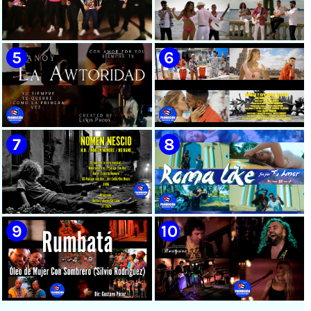
🟡 Susel Gómez (La China) ||
🟢 Pirro | ¨Vuelve a mi¨ |
¨Oye Mi Leloley¨ || Director:
Videoclip | Música Urbana
Onelio Jesús Larralde González
Cubana | Artistas Cubanos |
|| Música popular bailable
Canción | CUBA
cubana || Videoclip || CUBA
🔴 Osmani García & Varios
🟡 Tico González - ¨Aunque se
Artistas | ¨Chupi Chupi¨ |
pare la mula¨ - Videoclip -
Director: Joel Guilian |
Dirección: John Meriles -
Videoclip | Música Urbana
Roberto C. González
Cubana | Artistas Cubanos |
Canción | CUBA
🟢 Hanoy La Awtoridad |
🟡 Ronald & El Karnal de Cuba
¨Siempre Tú¨ | Director:
- ¨Que bonito es el amor¨ 📺
LEWIS.PRODS | Videoclip |
Videoclip - 🎬 Director: Andros
Música Urbana Cubana |
Barroso
Artistas Cubanos | Canción |
CUBA
🟢 Paisaje con Río | NOMEN
🟡 Roma Like - ¨Fue por tu
NESCIO, basado en la obra
amor¨ 📺 Videoclip - 🎬
musical ¨Niño siniestro¨ |
Director: HE Marrero