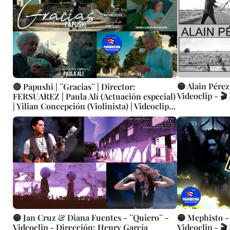
🟡 Alain Pérez
🔴 Papushi | ¨Gracias¨ | Director:
Videoclip - 🎬
FERSUAREZ | Paula Alí (Actuación especial)
| Yilian Concepción (Violinista) | Videoclip |
Música Cubana | Bolero | Artistas Cubanos |
Canción | CUBA
🟡 Jan Cruz & Diana Fuentes - ¨Quiero¨ -
🟡 Mephisto -
Videoclip - Dirección: Henry García
Videoclip - 🎬