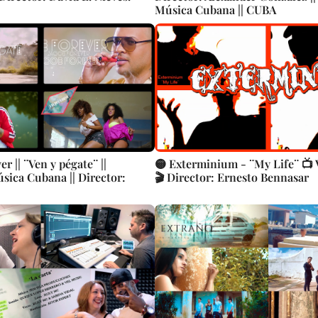
Música Cubana || CUBA
r || ¨Ven y pégate¨ ||
🟡 Exterminium - ¨My Life¨ 📺 
úsica Cubana || Director:
🎬 Director: Ernesto Bennasar