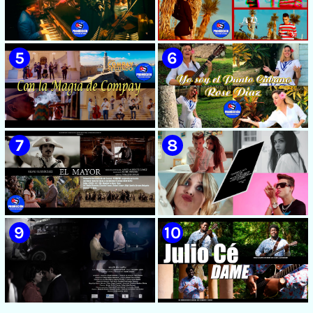
🟡 Susel Gómez (La China) ||
🟡 F-CUBA - ¨Solita¨ -
¨Oye Mi Leloley¨ || Director:
Videoclip - Director: Asiel
Onelio Jesús Larralde González
Babastro
|| Música popular bailable
cubana || Videoclip || CUBA
🟡 María Montenegro -
🟡 Riger DLC || ¨LCA ( La
¨Confía¨ 📺 Videoclip. CUBA
Expansión )¨ || Director: Dani
A.R || Música cubana || Videoclip
|| CUBA
🟡 Grupo Compay Segundo ||
🟡 Rose Díaz || ¨Yo soy el Punto
¨Con La Magia de Compay¨ ||
Cubano¨ (Autores: Celina
Música popular tradicional
González y Reutilio
cubana || Videoclip || CUBA
Domínguez) || Director:
Yuliades Mariño Cabello ||
Música popular tradicional
cubana - Punto Cubano -
Punto Guajiro || Videoclip ||
🟡 Silvio Rodríguez - ¨El
🟡 July Roby || ¨Contigo o sin tí¨
CUBA
Mayor¨ 📺 Videoclip - 🎬
|| Videoclip || Música Urbana
Director: Ángel Alderete -
Cubana || Director: Marlon el