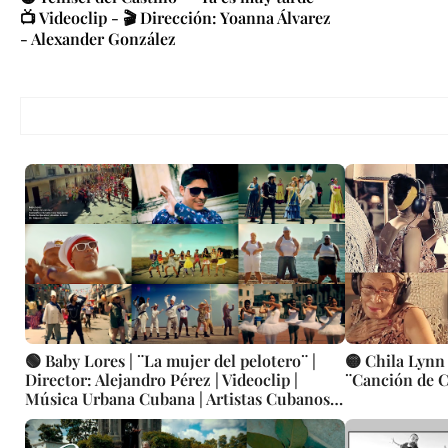
📺 Videoclip - 🎬 Dirección: Yoanna Álvarez
- Alexander González
🟢 Baby Lores | ¨La mujer del pelotero¨ |
🟡 Chila Lyn
Director: Alejandro Pérez | Videoclip |
¨Canción de C
Música Urbana Cubana | Artistas Cubanos |
Canción | CUBA