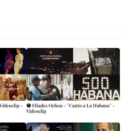
Videoclip -
🟡 Eliades Ochoa - ¨Canto a La Habana¨ -
Videoclip