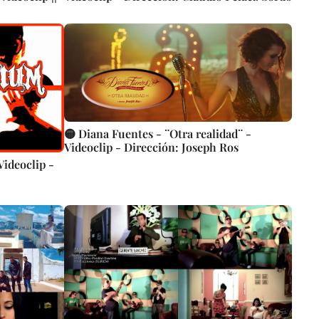
🟡 Diana Fuentes - ¨Otra realidad¨ -
Videoclip - Dirección: Joseph Ros
Videoclip -