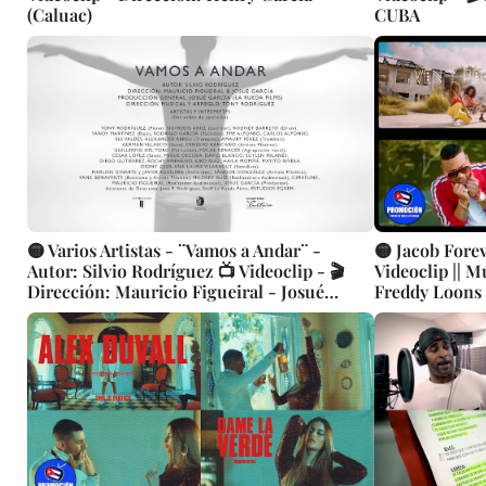
(Caluac)
CUBA
🟡 Varios Artistas - ¨Vamos a Andar¨ -
🟡 Jacob Foreve
Autor: Silvio Rodríguez 📺 Videoclip - 🎬
Videoclip || M
Dirección: Mauricio Figueiral - Josué
Freddy Loons
García