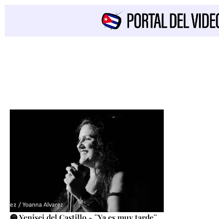
🟡 Yenisei del Castillo - ¨Ya es muy tarde¨