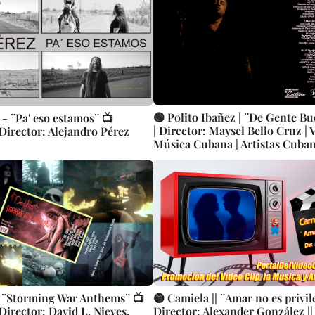
🟢 Polito Ibañez | ¨De Gente B
 - ¨Pa' eso estamos¨ 📺
| Director: Maysel Bello Cruz | Videoclip |
 Director: Alejandro Pérez
Música Cubana | Artistas Cuban
Canción | CUBA
 ¨Storming War Anthems¨ 📺
🟡 Camiela || ¨Amar no es privile
 Director: David L. Nieves.
Director: Alexander González || 