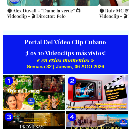
🟡 Alex Duvall - ¨Dame la verde¨ 📺
🟡 Ruly MC & 
Videoclip - 🎬 Director: Felo
Videoclip - 🎬
Portal Del Vídeo Clip Cubano
¡Los 10 Videoclips más vistos!
« en estos momentos »
Semana 32 | Jueves, 06.AGO.2026