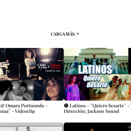
CARGA MÁS
n & Omara Portuondo -
🟡 Latinos - ¨Quiero besarte¨ - 
una¨ - Videoclip
Dirección: Jackson Sound