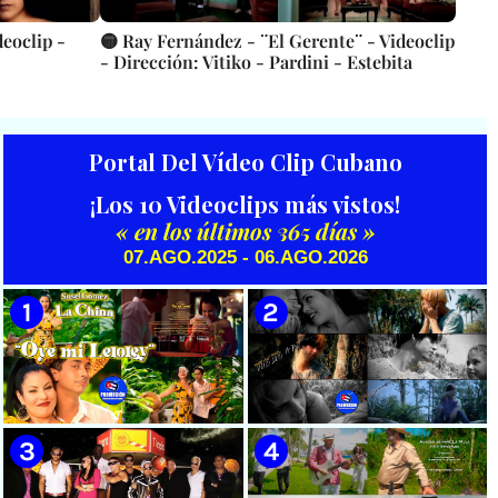
eoclip -
🟡 Ray Fernández - ¨El Gerente¨ - Videoclip
- Dirección: Vitiko - Pardini - Estebita
Portal Del Vídeo Clip Cubano
¡Los 10 Videoclips más vistos!
« en los últimos 365 días »
07.AGO.2025 - 06.AGO.2026