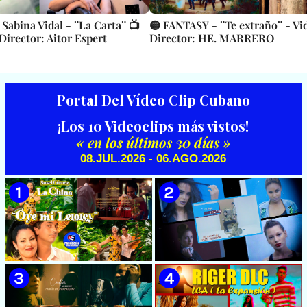
Sabina Vidal - ¨La Carta¨ 📺
🟡 FANTASY - ¨Te extraño¨ - Vid
 Director: Aitor Espert
Director: HE. MARRERO
Portal Del Vídeo Clip Cubano
¡Los 10 Videoclips más vistos!
« en los últimos 30 días »
08.JUL.2026 - 06.AGO.2026