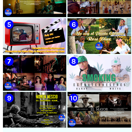
🟡 Susel Gómez (La China) ||
🟡 El Taiger & El Happy ||
¨Oye Mi Leloley¨ || Director:
¨Habla Matador¨ || Videoclip
Onelio Jesús Larralde González
Animado || Director: Arí Bayolo
|| Música popular bailable
|| Música Urbana Cubana ||
cubana || Videoclip || CUBA
CUBA
🟡 Naldo - ¨Falsas Promesas¨ 📺
🟡 Grupo Compay Segundo ||
Videoclip - 🎬 Dirección:
¨Con La Magia de Compay¨ ||
Visualeme
Música popular tradicional
cubana || Videoclip || CUBA
🟡 Ruly MC || ¨Hablan por
🟡 Rose Díaz || ¨Yo soy el Punto
hablar¨ || Realizador: Kuriaki ||
Cubano¨ (Autores: Celina
Videoclip || Música Urbana
González y Reutilio
Cubana || RAP || CUBA
Domínguez) || Director:
Yuliades Mariño Cabello ||
Música popular tradicional
cubana - Punto Cubano -
Punto Guajiro || Videoclip ||
🟡 Bouquet - ¨Dressed Up
🟡 Randy & White -
CUBA
Animal¨ 📺 Videoclip - 🎬
Extraterrestres - ¨Smoking¨ -
Director: Mauricio Figueiral
Videoclip - Dirección: Pepe