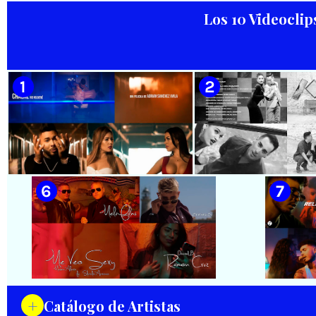
Salom
Los 10 Videoclip
🟢 Paisaje con Río | NOMEN
🟡 Silvio Rodríguez - ¨El
NESCIO, basado en la obra
Mayor¨ 📺 Videoclip - 🎬
musical ¨Niño siniestro¨ |
Director: Ángel Alderete -
Autor: Ernesto Romero |
Videoclip de la película de
Director: Héctor Falagán De
ficción ¨EL MAYOR¨ inspirada
Cabo | Videoclip | Música Pop
en la vida del Mayor General
Rock Cubana | Artistas Cubanos
Ignacio Agramonte y Loynaz /
| Instrumental | CUBA
Director: Rigoberto López
Pego / ICAIC 👉 CUBA 👌
🟡 Chacal - ¨No Volveré¨ - Videoclip
🟡 Adrián Berazaín
- Dirección: Adrián Sánchez Ávila
Manzanares - ¨Ya es 
Videoclip - Direcció
Hamlet
+
Catálogo de Artistas