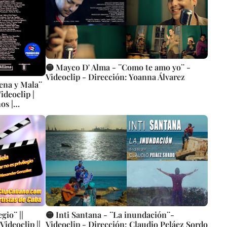
🟡 Mayco D' Alma - ¨Como te amo yo¨ -
Videoclip - Dirección: Yoanna Álvarez
uena y Mala¨
os |
gio¨ ||
🟡 Inti Santana - ¨La inundación¨-
Videoclip ||
Videoclip - Dirección: Claudio Peláez Sordo